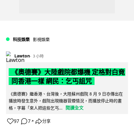
科技娛樂
影視娛樂
Lawton
3 小時
《奧德賽》大陸戲院都爆機 定格對白竟
同香港一樣 網民：乞丐詛咒
《奧德賽》繼香港、台灣後，大陸蘇州戲院 8 月 9 日亦傳出在
播放時發生意外，戲院出現機器冒煙情況，而播放停止時的畫
閱讀全文
格，字幕「來人把這些乞丐...
97
7
分享
↗