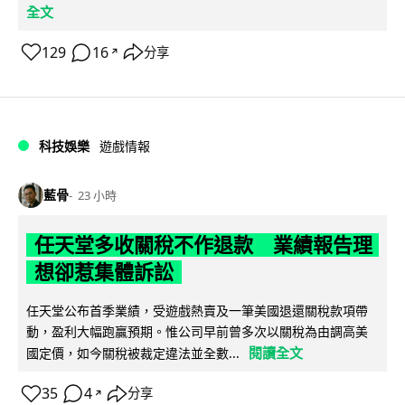
全文
129
16
分享
↗
科技娛樂
遊戲情報
藍骨
23 小時
任天堂多收關稅不作退款 業績報告理
想卻惹集體訴訟
任天堂公布首季業績，受遊戲熱賣及一筆美國退還關稅款項帶
動，盈利大幅跑贏預期。惟公司早前曾多次以關稅為由調高美
閱讀全文
國定價，如今關稅被裁定違法並全數...
35
4
分享
↗