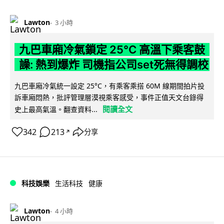
Lawton
3 小時
九巴車廂冷氣鎖定 25°C 高溫下乘客鼓
譟: 熱到爆炸 司機指公司set死無得調校
九巴車廂冷氣統一設定 25°C，有乘客乘搭 60M 線期間拍片投
訴車廂悶熱，批評管理層漠視乘客感受，事件正值天文台錄得
閱讀全文
史上最高氣溫。翻查資料...
342
213
分享
↗
科技娛樂
生活科技
健康
Lawton
4 小時