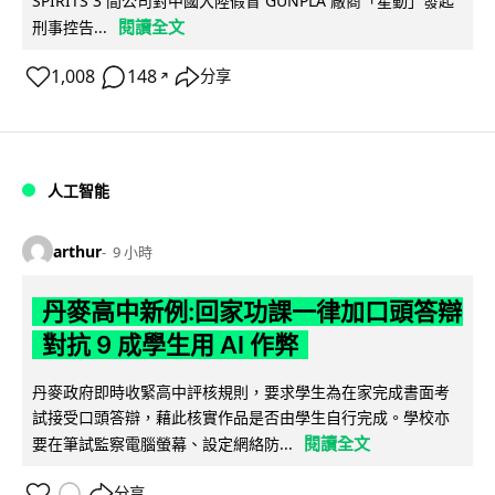
SPIRITS 3 間公司對中國大陸假冒 GUNPLA 廠商「星動」發起
閱讀全文
刑事控告...
1,008
148
分享
↗
人工智能
arthur
9 小時
丹麥高中新例:回家功課一律加口頭答辯
對抗 9 成學生用 AI 作弊
丹麥政府即時收緊高中評核規則，要求學生為在家完成書面考
試接受口頭答辯，藉此核實作品是否由學生自行完成。學校亦
閱讀全文
要在筆試監察電腦螢幕、設定網絡防...
分享