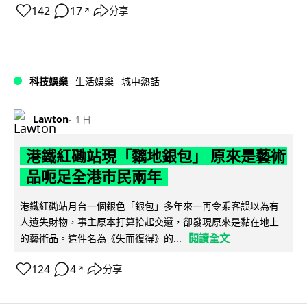
142
17
分享
↗
科技娛樂
生活娛樂
城中熱話
Lawton
1 日
港鐵紅磡站現「黐地銀包」 原來是藝術
品呃足全港市民兩年
港鐵紅磡站月台一個銀色「銀包」多年來一再令乘客誤以為有
人遺失財物，事主原本打算拾起交還，卻發現原來是黏在地上
閱讀全文
的藝術品。這件名為《失而復得》的...
124
4
分享
↗