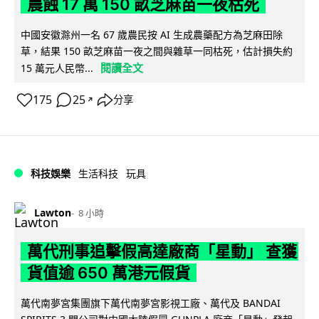
農蝕 17 萬 150 畝芝麻苗一夜枯死
中國安徽滁州一名 67 歲農民按 AI 生成農藥配方為芝麻田除
草，結果 150 畝芝麻苗一夜之間與雜草一同枯死，估計損失約
閱讀全文
15 萬元人民幣...
175
25
分享
↗
科技娛樂
生活科技
玩具
Lawton
8 小時
萬代刑事追擊假高達廠商「星動」 查獲
貨值逾 650 萬港元假貨
萬代南夢宮集團旗下萬代南夢宮影視工廠、萬代及 BANDAI