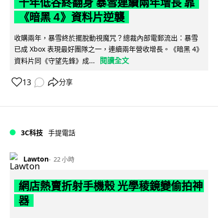
十年低谷終翻身 暴雪連續兩年增長 靠
《暗黑 4》資料片逆襲
收購兩年，暴雪終於擺脫動視魔咒？總裁內部電郵流出：暴雪
已成 Xbox 表現最好團隊之一，連續兩年營收增長。《暗黑 4》
閱讀全文
資料片同《守望先鋒》成...
13
分享
3C科技
手提電話
Lawton
22 小時
網店熱賣折射手機殼 光學稜鏡變偷拍神
器