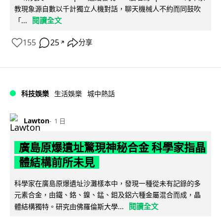
教現象源自數以千計獨立人機對話，聊天機械人不約而同鼓吹
閱讀全文
「...
155
25
分享
↗
科技娛樂
生活娛樂
城中熱話
Lawton
1 日
廣島原爆遺址驚現神秘合金 科學家指晶
體結構前所未見
科學家在廣島原爆遺址沙灘樣本中，發現一種從未有記錄的多
元素合金，由鐵、鉻、鎳、錳、鉬及鋁六種金屬混合而成，晶
閱讀全文
體結構獨特。研究由佛羅倫斯大學...