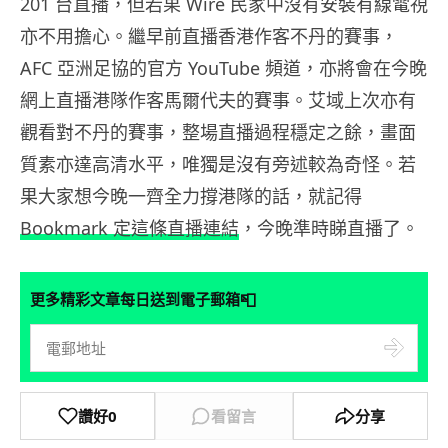
201 台直播，但若果 Wire 民家中沒有安裝有線電視
亦不用擔心。繼早前直播香港作客不丹的賽事，
AFC 亞洲足協的官方 YouTube 頻道，亦將會在今晚
網上直播港隊作客馬爾代夫的賽事。艾域上次亦有
觀看對不丹的賽事，整場直播過程穩定之餘，畫面
質素亦達高清水平，唯獨是沒有旁述較為奇怪。若
果大家想今晚一齊全力撐港隊的話，就記得
Bookmark 定這條直播連結
，今晚準時睇直播了。
📮
更多精彩文章每日送到電子郵箱
讚好
0
看留言
分享