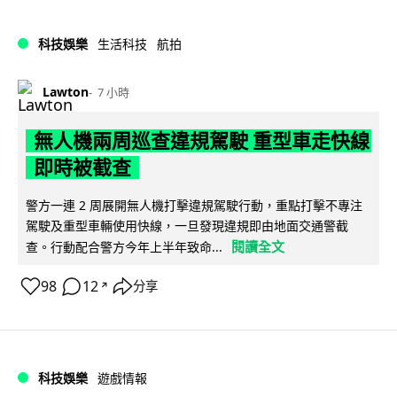
科技娛樂
生活科技
航拍
Lawton
7 小時
無人機兩周巡查違規駕駛 重型車走快線
即時被截查
警方一連 2 周展開無人機打擊違規駕駛行動，重點打擊不專注
駕駛及重型車輛使用快線，一旦發現違規即由地面交通警截
閱讀全文
查。行動配合警方今年上半年致命...
98
12
分享
↗
科技娛樂
遊戲情報