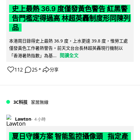
史上最熱 36.9 度僅發黃色警告 紅黑警
告門檻定得過高 林超英轟制度形同陳列
品
本港周日錄得史上最熱 36.9 度，上水更達 39.8 度，惟勞工處
僅發黃色工作暑熱警告。前天文台台長林超英轟現行機制以
閱讀全文
「香港暑熱指數」為基...
112
25
分享
↗
3C科技
家居無線
Lawton
4 小時
夏日守護方案 智能監控攝像頭 指定產