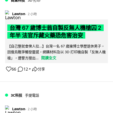
商業科技
3D 打印
Lawton
2 小時
台灣 67 歲博士翁自製反無人機槍囚 2
年半 法官斥藏火藥恐危害治安
【自己整就會俾人拉...】台灣一名 67 歲擁博士學歷退休男子，
因俄烏戰爭觸發靈感，網購材料及以 3D 打印機自製「反無人機
閱讀全文
槍」，遭警方搜出...
66
12
分享
↗
3C科技
手提電話
Lawton
2 小時