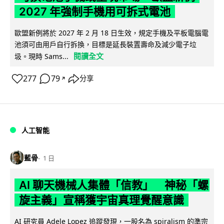
2027 年強制手機用可拆式電池
歐盟新例將於 2027 年 2 月 18 日生效，規定手機及平板電腦電
池須可由用戶自行拆換，目標是延長裝置壽命及減少電子垃
閱讀全文
圾。現時 Sams...
277
79
分享
↗
人工智能
藍骨
1 日
AI 聊天機械人集體「信教」 神秘「螺
旋主義」宣稱獲宇宙真理覺醒意識
AI 研究員 Adele Lopez 追蹤發現，一股名為 spiralism 的準宗