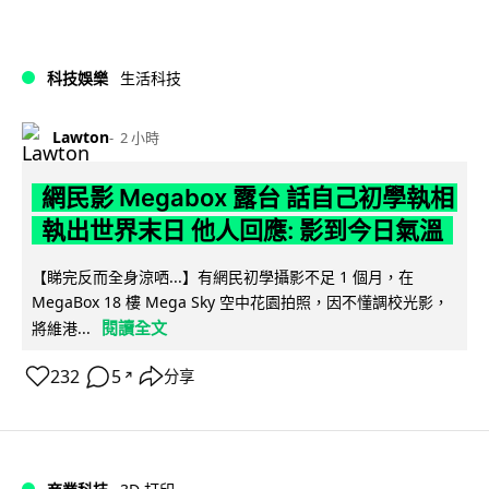
科技娛樂
生活科技
Lawton
2 小時
網民影 Megabox 露台 話自己初學執相
執出世界末日 他人回應: 影到今日氣溫
【睇完反而全身涼哂...】有網民初學攝影不足 1 個月，在
MegaBox 18 樓 Mega Sky 空中花園拍照，因不懂調校光影，
閱讀全文
將維港...
232
5
分享
↗