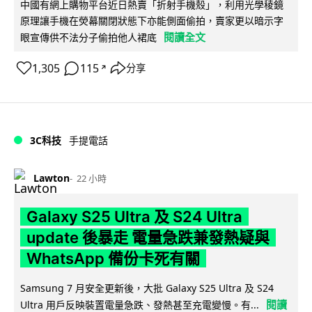
中國有網上購物平台近日熱賣「折射手機殼」，利用光學稜鏡
原理讓手機在熒幕關閉狀態下亦能側面偷拍，賣家更以暗示字
閱讀全文
眼宣傳供不法分子偷拍他人裙底
1,305
115
分享
↗
3C科技
手提電話
Lawton
22 小時
Galaxy S25 Ultra 及 S24 Ultra
update 後暴走 電量急跌兼發熱疑與
WhatsApp 備份卡死有關
Samsung 7 月安全更新後，大批 Galaxy S25 Ultra 及 S24
閱讀
Ultra 用戶反映裝置電量急跌、發熱甚至充電變慢。有...