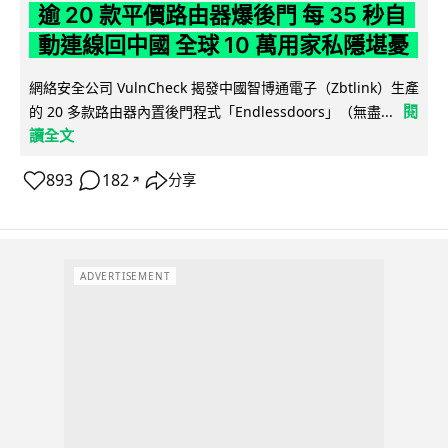
逾 20 款平價路由器爆後門 每 35 秒自
動連線回中國 全球 10 萬用家私隱堪憂
網絡安全公司 VulnCheck 揭發中國智博通電子（Zbtlink）生產
閱
的 20 多款路由器內置後門程式「Endlessdoors」（無盡...
讀全文
893
182
分享
↗
ADVERTISEMENT