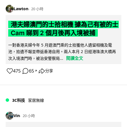
Lawton
20 小時
港夫婦澳門的士拾相機 據為己有被的士
Cam 睇到 2 個月後再入境被捕
一對香港夫婦今年 5 月遊澳門乘的士拾獲他人遺留相機及電
池，拾遺不報並帶返香港自用。兩人本月 2 日經港珠澳大橋再
閱讀全文
次入境澳門時，被治安警察局...
475
65
分享
↗
3C科技
家居無線
Vin
20 小時