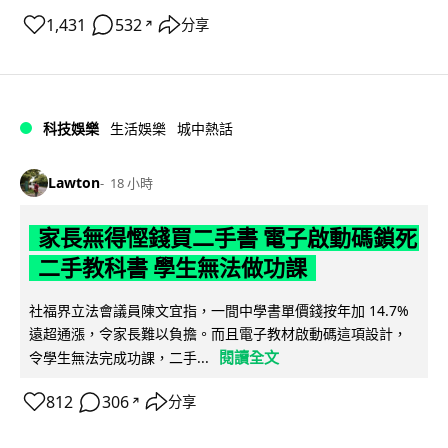
1,431
532
分享
↗
科技娛樂
生活娛樂
城中熱話
Lawton
18 小時
家長無得慳錢買二手書 電子啟動碼鎖死
二手教科書 學生無法做功課
社福界立法會議員陳文宜指，一間中學書單價錢按年加 14.7%
遠超通漲，令家長難以負擔。而且電子教材啟動碼這項設計，
閱讀全文
令學生無法完成功課，二手...
812
306
分享
↗