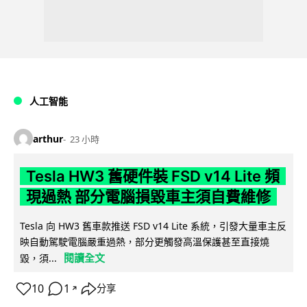
人工智能
arthur
23 小時
Tesla HW3 舊硬件裝 FSD v14 Lite 頻
現過熱 部分電腦損毀車主須自費維修
Tesla 向 HW3 舊車款推送 FSD v14 Lite 系統，引發大量車主反
映自動駕駛電腦嚴重過熱，部分更觸發高溫保護甚至直接燒
閱讀全文
毀，須...
10
1
分享
↗