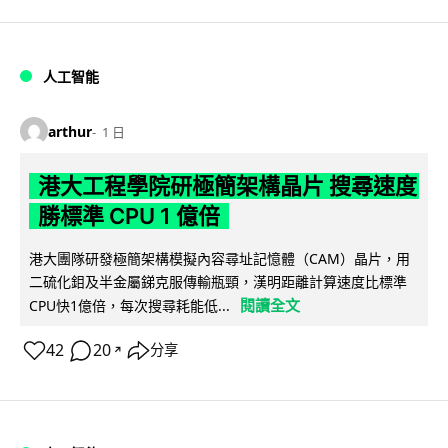
人工智能
arthur
1 日
港大工程學院研極簡架構晶片 搜尋速度
勝標準 CPU 1 億倍
港大團隊研發極簡架構模擬內容尋址記憶體（CAM）晶片，用
二硫化鉬及半金屬銻克服傳輸瓶頸，漢明距離計算速度比標準
閱讀全文
CPU快1億倍，每次搜尋耗能低...
42
20
分享
↗