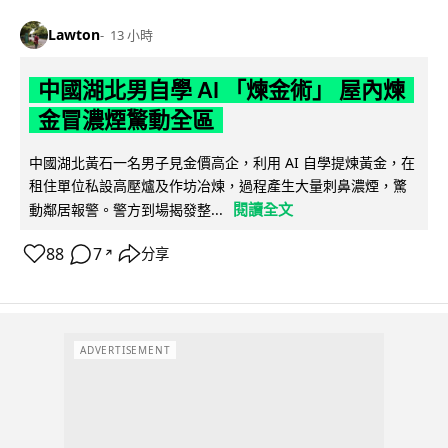
Lawton
13 小時
中國湖北男自學 AI 「煉金術」 屋內煉
金冒濃煙驚動全區
中國湖北黃石一名男子見金價高企，利用 AI 自學提煉黃金，在
租住單位私設高壓爐及作坊冶煉，過程產生大量刺鼻濃煙，驚
閱讀全文
動鄰居報警。警方到場揭發整...
88
7
分享
↗
ADVERTISEMENT