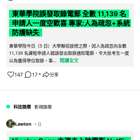
東華學院誤發取錄電郵 全數 11,139 名
申請人一度空歡喜 專家:人為疏忽+系統
防護缺失
東華學院今日（5 日）大學聯招放榜之際，因人為疏忽向全數
11,139 名課程申請人錯誤發出取錄通知電郵，令大批考生一度
閱讀全文
以為獲得學位取錄，事...
147
17
分享
↗
科技娛樂
影視娛樂
Lawton
1 日