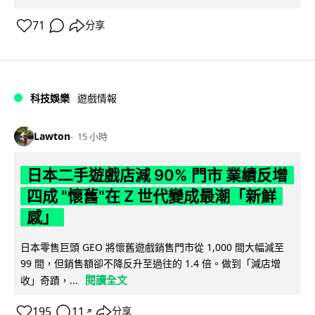
71
分享
科技娛樂
遊戲情報
Lawton
15 小時
日本二手遊戲店減 90% 門市 業績反增
四成 "懷舊"在 Z 世代變成最潮「新鮮
感」
日本零售巨頭 GEO 將懷舊遊戲銷售門市從 1,000 間大幅減至
99 間，但銷售額卻不降反升至過往的 1.4 倍。做到「減店增
閱讀全文
收」奇蹟，...
195
11
分享
↗