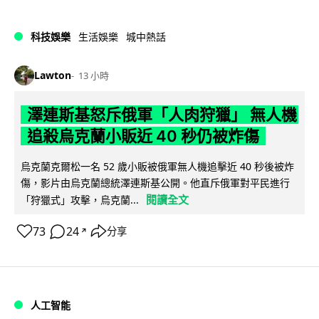
科技娛樂
生活娛樂
城中熱話
Lawton
13 小時
澤連斯基怒斥俄軍「人肉狩獵」 無人機
追殺烏克蘭小販近 40 秒仍被炸傷
烏克蘭克爾松一名 52 歲小販被俄軍無人機追擊近 40 秒後被炸
傷，影片由烏克蘭總統澤連斯基公開。他直斥俄軍對平民進行
閱讀全文
「狩獵式」攻擊，烏克蘭...
73
24
分享
↗
人工智能