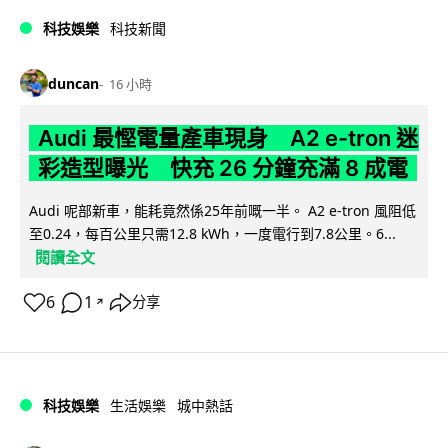
科技娛樂
科技新聞
duncan
16 小時
Audi 最慳電量產車現身 A2 e-tron 迷
彩造型曝光 快充 26 分鐘充滿 8 成電
Audi 呢部新車，能耗竟然係25年前嘅一半。 A2 e-tron 風阻低
至0.24，每百公里只需12.8 kWh，一度電行到7.8公里。6...
閱讀全文
6
1
分享
↗
科技娛樂
生活娛樂
城中熱話