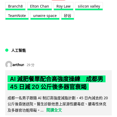
Branch8
Elton Chan
Roy Law
silicon valley
TeamNote
unwire space
矽谷
人工智能
arthur
29 分
AI 減肥餐單配合高強度操練 成都男
45 日減 20 公斤後多器官衰竭
成都一名男子跟隨 AI 制訂高強度減脂計劃，45 日內減去約 20
公斤後昏迷送院。醫生診斷他患上尿源性膿毒症、膿毒性休克
閱讀全文
及多器官功能障礙。...