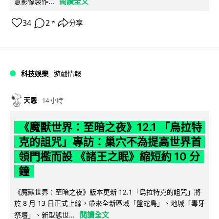
閱讀全文
意影像製作...
34
2
分享
↗
科技娛樂
遊戲情報
天恩
14 小時
《魔獸世界：至暗之夜》12.1 「烏拉特
克的詛咒」專訪：巢穴不為提高世界首
領門檻而設 《諸王之眠》縮短約 10 分
鐘
《魔獸世界：至暗之夜》版本更新 12.1「烏拉特克的詛咒」將
於 8 月 13 日正式上線，帶來全新區域「盤蛇島」、地城「毒牙
閱讀全文
祭壇」、新型態世...