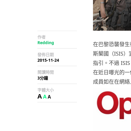
作者
Redding
在巴黎恐襲發生後
斯蘭國（ISIS
發佈日期
2015-11-24
指引。不過 IS
在近日曝光的一份
閱讀時間
3分鐘
成員如在在網絡
字體大小
A
A
A