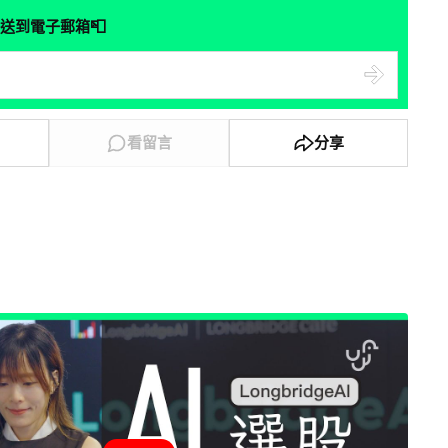
📮
送到電子郵箱
看留言
分享