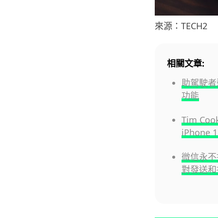
來源：TECH2
相關文章:
助駕駛者避
功能
Tim 
iPhone
微信永不
對發送和