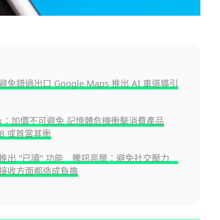
免錯過出口 Google Maps 推出 AI 車道導引
Cook：加價不可避免 記憶體危機衝擊消費產品
 18 或首當其衝
推出 "已讀" 功能 騰訊高層：避免社交壓力
接收方面都造成負擔