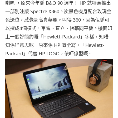
喇叭 ，原來今年係 B&O 90 週年！ HP 就特意推出
一部別注版 Spectre X360。炭黑色機身配合玫瑰金
色邊位，感覺超高貴華麗。叫得 360，因為佢係可
以摺成4個模式，筆電、直立、帳幕同平板。機面印
上一個好簡約嘅「Hewlett-Packard」字樣，知唔
知係咩意思呢！原來係 HP 嘅全寫，「Hewlett-
Packard」代替 HP LOGO，依吓係型嘅。