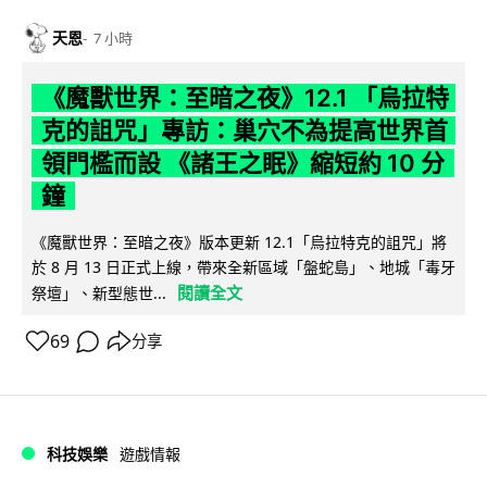
天恩
7 小時
《魔獸世界：至暗之夜》12.1 「烏拉特
克的詛咒」專訪：巢穴不為提高世界首
領門檻而設 《諸王之眠》縮短約 10 分
鐘
《魔獸世界：至暗之夜》版本更新 12.1「烏拉特克的詛咒」將
於 8 月 13 日正式上線，帶來全新區域「盤蛇島」、地城「毒牙
閱讀全文
祭壇」、新型態世...
69
分享
科技娛樂
遊戲情報