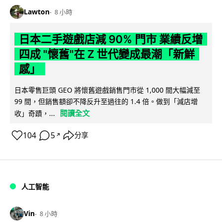
Lawton
8 小時
日本二手遊戲店減 90% 門市 業績反增
四成 "懷舊"在 Z 世代變成最潮「新鮮
感」
日本零售巨頭 GEO 將懷舊遊戲銷售門市從 1,000 間大幅減至
99 間，但銷售額卻不降反升至過往的 1.4 倍。做到「減店增
閱讀全文
收」奇蹟，...
104
5
分享
↗
人工智能
Vin
8 小時