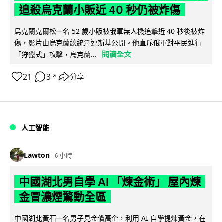
追殺烏克蘭小販近 40 秒仍被炸傷
烏克蘭克爾松一名 52 歲小販被俄軍無人機追擊近 40 秒後被炸
傷，影片由烏克蘭總統澤連斯基公開。他直斥俄軍對平民進行
閱讀全文
「狩獵式」攻擊，烏克蘭...
21
3
分享
↗
人工智能
Lawton
6 小時
中國湖北男自學 AI 「煉金術」 屋內煉
金冒濃煙驚動全區
中國湖北黃石一名男子見金價高企，利用 AI 自學提煉黃金，在