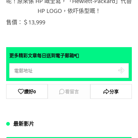
呢！原來係 HP 嘅全寫，「Hewlett-Packard」代替
HP LOGO，依吓係型嘅！
售價：＄13,999
📮
更多精彩文章每日送到電子郵箱
讚好
0
看留言
分享
最新影片