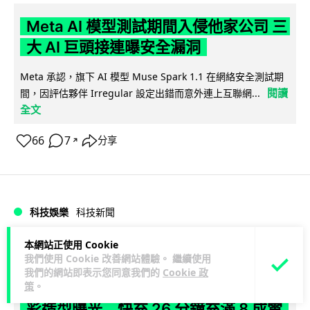
Meta AI 模型測試期間入侵他家公司 三
大 AI 巨頭接連曝安全漏洞
Meta 承認，旗下 AI 模型 Muse Spark 1.1 在網絡安全測試期
閱讀
間，因評估夥伴 Irregular 設定出錯而意外連上互聯網...
全文
66
7
分享
↗
科技娛樂
科技新聞
本網站正使用 Cookie
duncan
10 小時
我們使用 Cookie 改善網站體驗。 繼續使用
我們的網站即表示您同意我們的
Cookie 政
Audi 最慳電量產車現身 A2 e-tron 迷
策
。
彩造型曝光 快充 26 分鐘充滿 8 成電