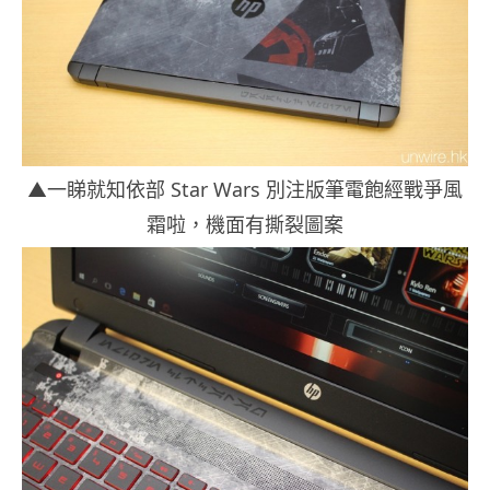
▲一睇就知依部 Star Wars 別注版筆電飽經戰爭風
霜啦，機面有撕裂圖案