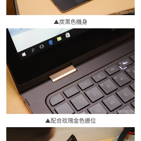
▲炭黑色機身
▲配合玫瑰金色邊位