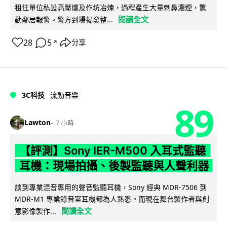
租住單位私設高壓爐及作坊冶煉，過程產生大量刺鼻濃煙，驚
閱讀全文
動鄰居報警。警方到場揭發整...
28
5
分享
↗
3C科技
流動音樂
89
Lawton
7 小時
【評測】Sony IER-M500 入耳式監聽
耳機：現場拍攝、後製監聽與人聲利器
談到專業混音專用的聲音監聽耳機，Sony 經典 MDR-7506 到
MDR-M1 專業錄音室耳機都為人熟悉。而現在舞台製作者與創
閱讀全文
意影像製作...