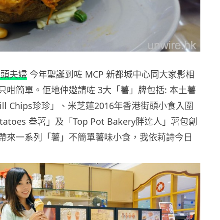
蛋頭夫婦
今年聖誕到咗 MCP 新都城中心同大家影相
只咁簡單。佢地仲邀請咗 3大「薯」牌包括: 本土薯
 Jill Chips珍珍」、米芝蓮2016年香港街頭小食入圍
otatoes 叁薯」及「Top Pot Bakery胖達人」薯包創
帶來一系列「薯」不簡單薯味小食，我依莉詩今日