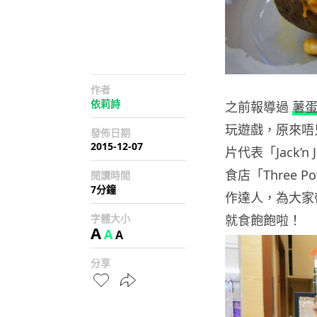
作者
依莉詩
之前報導過
薯
玩遊戲，原來唔
發佈日期
2015-12-07
片代表「Jack’n
食店「Three P
閱讀時間
7分鐘
作達人，為大家
字體大小
就食飽飽啦！
A
A
A
分享