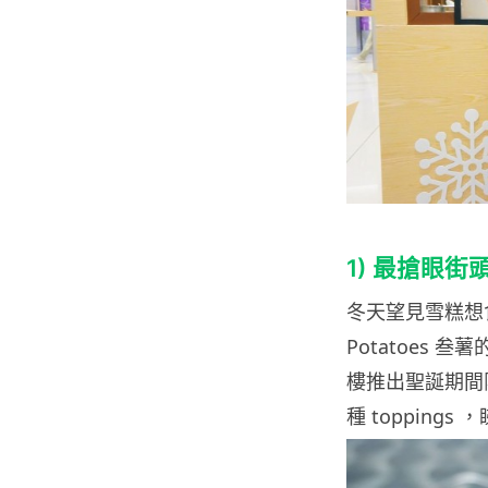
1) 最搶眼
冬天望見雪糕想
Potatoes
樓推出聖誕期間限
種 toppin