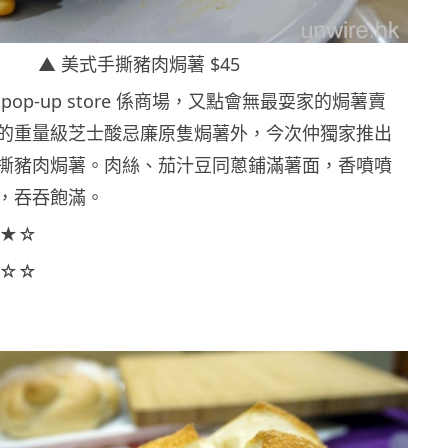
▲ 美式手撕豬肉焗薯 $45
op-up store 係商場，又點會無最耍家的焗薯賣
的重量級芝士酸忌廉原隻焗薯外，今次仲獨家推出
撕豬肉焗薯。肉絲、茄汁豆同蔥鋪滿薯面，香噴噴
，吞吞飽滿。
★☆
☆☆