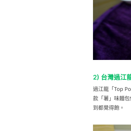
2) 台灣過
過江龍「Top P
款「薯」味麵包
到都覺得飽。