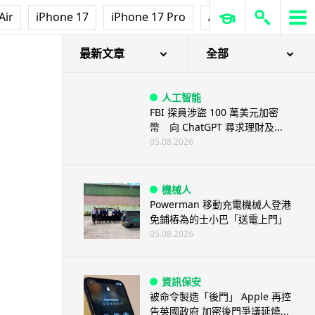
Air
iPhone 17
iPhone 17 Pro
AirPods Pro 3
Ap
最新文章
全部
人工智能
FBI 探員涉盜 100 萬美元加密
幣 向 ChatGPT 尋求理財及...
05.08.2026
機械人
Powerman 移動充電機械人登港
免鋪樁為的士小巴「送電上門」
05.08.2026
資訊保安
被命令製造「後門」 Apple 再控
告英國政府 加密後門爭議延燒...