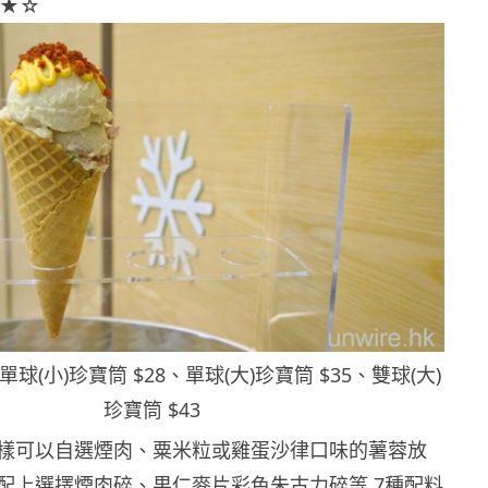
★☆
o 單球(小)珍寶筒 $28、單球(大)珍寶筒 $35、雙球(大)
珍寶筒 $43
樣可以自選煙肉、粟米粒或雞蛋沙律口味的薯蓉放
配上選擇煙肉碎、果仁麥片彩色朱古力碎等 7種配料