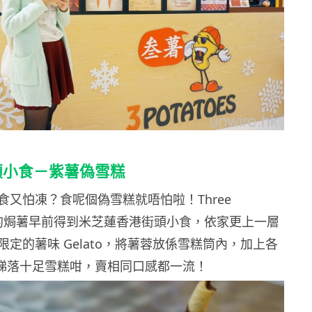
街頭小食－紫薯偽雪糕
食又怕凍？食呢個偽雪糕就唔怕啦！Three
 叁薯的焗薯早前得到米芝蓮香港街頭小食，依家更上一層
定的薯味 Gelato，將薯蓉放係雪糕筒內，加上各
gs ，睇落十足雪糕咁，賣相同口感都一流！