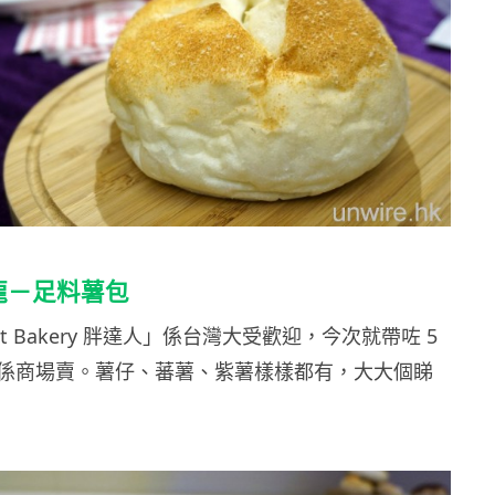
江龍－足料薯包
ot Bakery 胖達人」係台灣大受歡迎，今次就帶咗 5
係商場賣。薯仔、蕃薯、紫薯樣樣都有，大大個睇