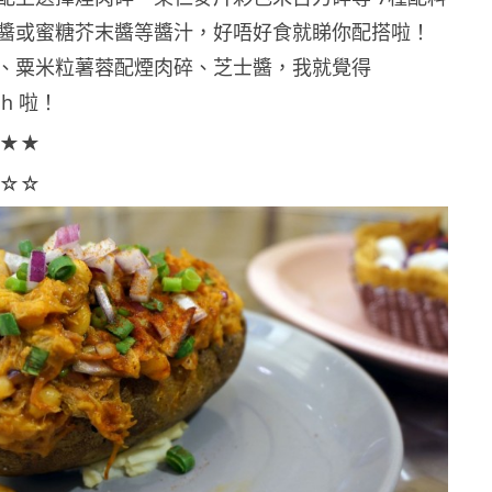
醬或蜜糖芥末醬等醬汁，好唔好食就睇你配搭啦！
、粟米粒薯蓉配煙肉碎、芝士醬，我就覺得
tch 啦！
★★
☆☆