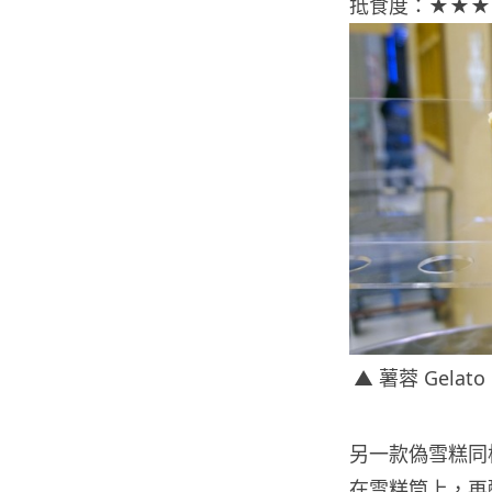
抵食度：★★★
▲ 薯蓉 Gelat
另一款偽雪糕同
在雪糕筒上，再