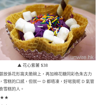
▲ 花心紫薯 $38
蓉放係花形窩夫脆碗上，再加棉花糖同彩色朱古力
雪糕的口感，但就一 D 都唔凍，好啱我呢 D 氣管
食雪糕的人。
★★