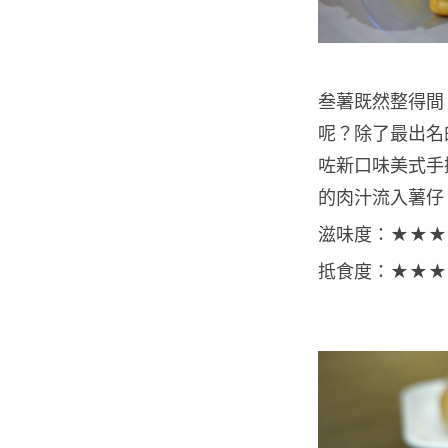
叁薯既然整得間 p
呢？除了最出名
咗新口味美式手
的肉汁流入薯仔
滋味度：★★★
抵食度：★★★