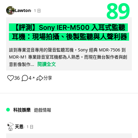
89
Lawton
1 日
【評測】Sony IER-M500 入耳式監聽
耳機：現場拍攝、後製監聽與人聲利器
談到專業混音專用的聲音監聽耳機，Sony 經典 MDR-7506 到
MDR-M1 專業錄音室耳機都為人熟悉。而現在舞台製作者與創
閱讀全文
意影像製作...
36
4
分享
↗
科技娛樂
遊戲情報
天恩
1 日