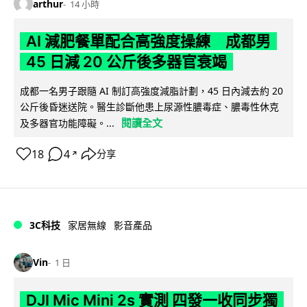
arthur
14 小時
AI 減肥餐單配合高強度操練 成都男
45 日減 20 公斤後多器官衰竭
成都一名男子跟隨 AI 制訂高強度減脂計劃，45 日內減去約 20
公斤後昏迷送院。醫生診斷他患上尿源性膿毒症、膿毒性休克
閱讀全文
及多器官功能障礙。...
18
4
分享
↗
3C科技
家居無線
影音產品
Vin
1 日
DJI Mic Mini 2s 實測 四發一收同步獨