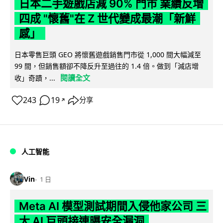
日本二手遊戲店減 90% 門市 業績反增
四成 "懷舊"在 Z 世代變成最潮「新鮮
感」
日本零售巨頭 GEO 將懷舊遊戲銷售門市從 1,000 間大幅減至
99 間，但銷售額卻不降反升至過往的 1.4 倍。做到「減店增
閱讀全文
收」奇蹟，...
243
19
分享
↗
人工智能
Vin
1 日
Meta AI 模型測試期間入侵他家公司 三
大 AI 巨頭接連曝安全漏洞