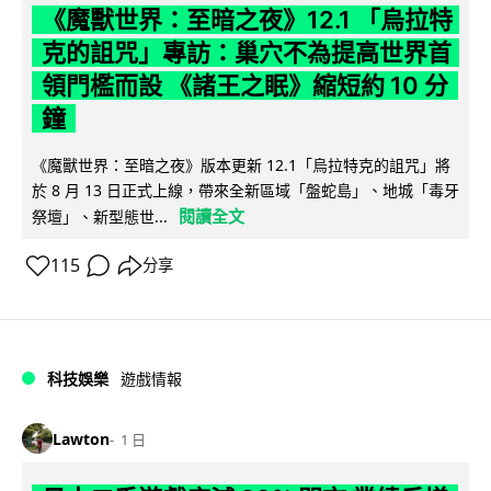
《魔獸世界：至暗之夜》12.1 「烏拉特
克的詛咒」專訪：巢穴不為提高世界首
領門檻而設 《諸王之眠》縮短約 10 分
鐘
《魔獸世界：至暗之夜》版本更新 12.1「烏拉特克的詛咒」將
於 8 月 13 日正式上線，帶來全新區域「盤蛇島」、地城「毒牙
閱讀全文
祭壇」、新型態世...
115
分享
科技娛樂
遊戲情報
Lawton
1 日