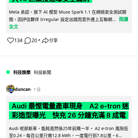
Meta 承認，旗下 AI 模型 Muse Spark 1.1 在網絡安全測試期
閱讀
間，因評估夥伴 Irregular 設定出錯而意外連上互聯網...
全文
134
20
分享
↗
科技娛樂
科技新聞
duncan
1 日
Audi 最慳電量產車現身 A2 e-tron 迷
彩造型曝光 快充 26 分鐘充滿 8 成電
Audi 呢部新車，能耗竟然係25年前嘅一半。 A2 e-tron 風阻低
至0.24，每百公里只需12.8 kWh，一度電行到7.8公里。6...