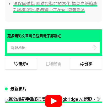
環保團體指 網購包裝問題惡化 揭菜鳥紙箱綁
7 層樓膠紙 指淘寶HKTVmall包裝最多
📮
更多精彩文章每日送到電子郵箱
讚好
0
看留言
分享
最新影片