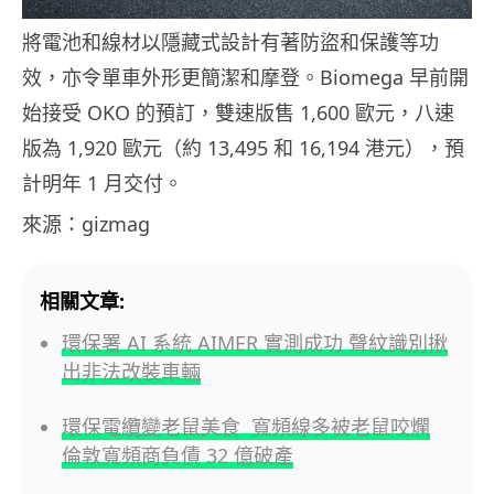
將電池和線材以隱藏式設計有著防盜和保護等功
效，亦令單車外形更簡潔和摩登。Biomega 早前開
始接受 OKO 的預訂，雙速版售 1,600 歐元，八速
版為 1,920 歐元（約 13,495 和 16,194 港元），預
計明年 1 月交付。
來源：gizmag
相關文章:
環保署 AI 系統 AIMER 實測成功 聲紋識別揪
出非法改裝車輛
環保電纜變老鼠美食 寬頻線多被老鼠咬爛
倫敦寬頻商負債 32 億破產