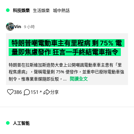
科技娛樂
生活娛樂
城中熱話
Vin
9 小時
特朗普嘲電動車主有里程病 剩 75% 電
量即焦慮發作 狂言一手終結電車指令
特朗普在拉斯維加斯造勢大會上公開嘲諷電動車車主患有「里
程焦慮病」，聲稱電量剩 75% 便發作，並重申已廢除電動車強
閱讀全文
制令。惟專業車媒隨即反駁，...
386
151
分享
↗
人工智能