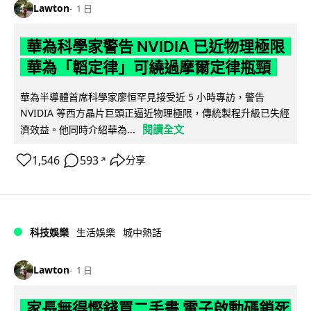
Lawton
1 日
華為科學家警告 NVIDIA 已近物理極限
華為「韜定律」可繞過摩爾定律瓶頸
華為半導體首席科學家廖恒罕見接受近 5 小時專訪，警告
NVIDIA 等西方晶片巨頭正逼近物理極限，傳統製程升級已失經
閱讀全文
濟效益。他同時介紹華為...
1,546
593
分享
↗
科技娛樂
生活娛樂
城中熱話
Lawton
1 日
家長無得慳錢買二手書 電子啟動碼鎖死