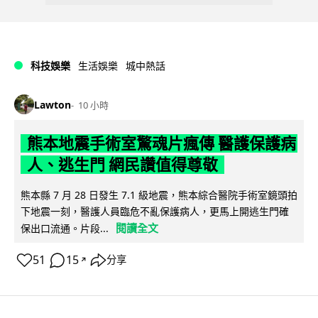
科技娛樂
生活娛樂
城中熱話
Lawton
10 小時
熊本地震手術室驚魂片瘋傳 醫護保護病
人、逃生門 網民讚值得尊敬
熊本縣 7 月 28 日發生 7.1 級地震，熊本綜合醫院手術室鏡頭拍
下地震一刻，醫護人員臨危不亂保護病人，更馬上開逃生門確
閱讀全文
保出口流通。片段...
51
15
分享
↗