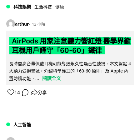
科技娛樂
生活科技
健康
arthur
13 小時
AirPods 用家注意聽力響紅燈 醫學界籲
耳機用戶謹守「60-60」鐵律
長時間高音量佩戴耳機可能導致永久性噪音性聽損。本文盤點 4
大聽力受損警號，介紹科學護耳的「60-60 原則」及 Apple 內
閱讀全文
置防護功能，...
14
分享
人工智能