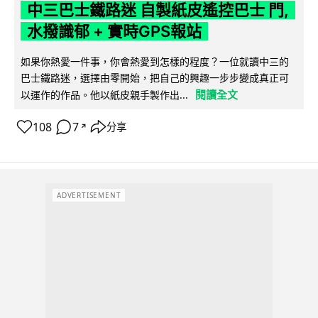
中三巴士鐵路迷 自製紙皮遙控巴士 門,
水撥識郁 + 實時GPS報站
如果你熱愛一件事，你會熱愛到怎樣的程度？一位就讀中三的
巴士鐵路迷，選擇由零開始，把自己的興趣一步步變成真正可
閱讀全文
以運作的作品。他以紙皮親手製作出...
108
7
分享
↗
ADVERTISEMENT