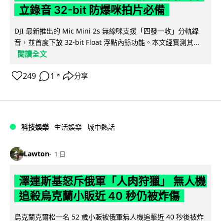
立錄音 32-bit 防爆咪拍片必備
DJI 最新推出的 Mic Mini 2s 無線咪支援「四發一收」分軌錄
音，並首度下放 32-bit Float 浮點內錄功能。本文經實測其...
閱讀全文
249
1
分享
↗
科技娛樂
生活娛樂
城中熱話
Lawton
1 日
澤連斯基怒斥俄軍「人肉狩獵」 無人機
追殺烏克蘭小販近 40 秒仍被炸傷
烏克蘭克爾松一名 52 歲小販被俄軍無人機追擊近 40 秒後被炸