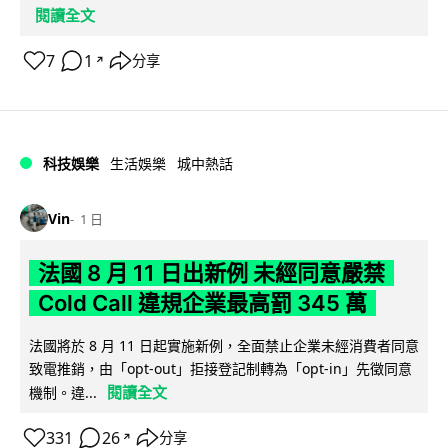
閱讀全文
7
1
分享
↗
科技娛樂
生活娛樂
城中熱話
Vin
1 日
法國 8 月 11 日出新例 未經同意嚴禁
Cold Call 違規企業最高罰 345 萬
法國將於 8 月 11 日起實施新例，全面禁止企業未經消費者同意
致電推銷，由「opt-out」拒接登記制轉為「opt-in」先徵同意
閱讀全文
機制。違...
331
26
分享
↗