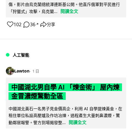
傷，影片由烏克蘭總統澤連斯基公開。他直斥俄軍對平民進行
閱讀全文
「狩獵式」攻擊，烏克蘭...
102
36
分享
↗
人工智能
Lawton
1 日
中國湖北男自學 AI 「煉金術」 屋內煉
金冒濃煙驚動全區
中國湖北黃石一名男子見金價高企，利用 AI 自學提煉黃金，在
租住單位私設高壓爐及作坊冶煉，過程產生大量刺鼻濃煙，驚
閱讀全文
動鄰居報警。警方到場揭發整...