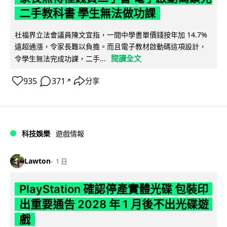
二手教科書 學生無法做功課
社福界立法會議員陳文宜指，一間中學書單價錢按年加 14.7%
遠超通漲，令家長難以負擔。而且電子教材啟動碼這項設計，
閱讀全文
令學生無法完成功課，二手...
935
371
分享
↗
科技娛樂
遊戲情報
Lawton
1 日
PlayStation 確認停產實體光碟 包裝印
出重要通告 2028 年 1 月後不出光碟遊
戲