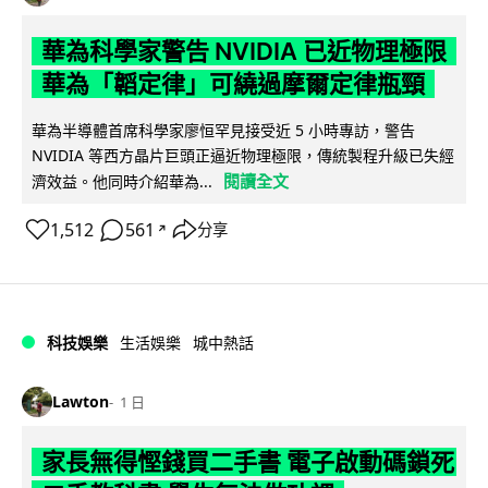
華為科學家警告 NVIDIA 已近物理極限
華為「韜定律」可繞過摩爾定律瓶頸
華為半導體首席科學家廖恒罕見接受近 5 小時專訪，警告
NVIDIA 等西方晶片巨頭正逼近物理極限，傳統製程升級已失經
閱讀全文
濟效益。他同時介紹華為...
1,512
561
分享
↗
科技娛樂
生活娛樂
城中熱話
Lawton
1 日
家長無得慳錢買二手書 電子啟動碼鎖死