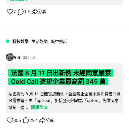
7
1
分享
↗
科技娛樂
生活娛樂
城中熱話
Vin
22 小時
法國 8 月 11 日出新例 未經同意嚴禁
Cold Call 違規企業最高罰 345 萬
法國將於 8 月 11 日起實施新例，全面禁止企業未經消費者同意
致電推銷，由「opt-out」拒接登記制轉為「opt-in」先徵同意
閱讀全文
機制。違...
305
25
分享
↗