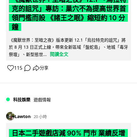
克的詛咒」專訪：巢穴不為提高世界首
領門檻而設 《諸王之眠》縮短約 10 分
鐘
《魔獸世界：至暗之夜》版本更新 12.1「烏拉特克的詛咒」將
於 8 月 13 日正式上線，帶來全新區域「盤蛇島」、地城「毒牙
閱讀全文
祭壇」、新型態世...
115
分享
科技娛樂
遊戲情報
Lawton
20 小時
日本二手遊戲店減 90% 門市 業績反增