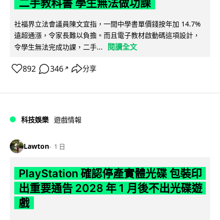
二手教科書 學生無法做功課
社福界立法會議員陳文宜指，一間中學書單價錢按年加 14.7%
遠超通漲，令家長難以負擔。而且電子教材啟動碼這項設計，
閱讀全文
令學生無法完成功課，二手...
892
346
分享
↗
科技娛樂
遊戲情報
Lawton
1 日
PlayStation 確認停產實體光碟 包裝印
出重要通告 2028 年 1 月後不出光碟遊
戲