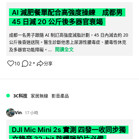
AI 減肥餐單配合高強度操練 成都男
45 日減 20 公斤後多器官衰竭
成都一名男子跟隨 AI 制訂高強度減脂計劃，45 日內減去約 20
公斤後昏迷送院。醫生診斷他患上尿源性膿毒症、膿毒性休克
閱讀全文
及多器官功能障礙。...
10
2
分享
↗
3C科技
家居無線
影音產品
Vin
17 小時
DJI Mic Mini 2s 實測 四發一收同步獨
立錄音 32-bit 防爆咪拍片必備