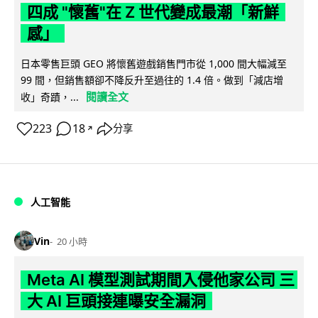
四成 "懷舊"在 Z 世代變成最潮「新鮮
感」
日本零售巨頭 GEO 將懷舊遊戲銷售門市從 1,000 間大幅減至
99 間，但銷售額卻不降反升至過往的 1.4 倍。做到「減店增
閱讀全文
收」奇蹟，...
223
18
分享
↗
人工智能
Vin
20 小時
Meta AI 模型測試期間入侵他家公司 三
大 AI 巨頭接連曝安全漏洞