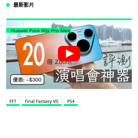
最新影片
FF7
Final Fantasy VII
PS4