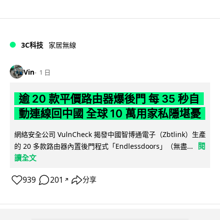
3C科技
家居無線
Vin
1 日
逾 20 款平價路由器爆後門 每 35 秒自
動連線回中國 全球 10 萬用家私隱堪憂
網絡安全公司 VulnCheck 揭發中國智博通電子（Zbtlink）生產
閱
的 20 多款路由器內置後門程式「Endlessdoors」（無盡...
讀全文
939
201
分享
↗