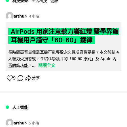
科技娛樂
生活科技
健康
arthur
4 小時
AirPods 用家注意聽力響紅燈 醫學界籲
耳機用戶謹守「60-60」鐵律
長時間高音量佩戴耳機可能導致永久性噪音性聽損。本文盤點 4
大聽力受損警號，介紹科學護耳的「60-60 原則」及 Apple 內
閱讀全文
置防護功能，...
9
分享
人工智能
arthur
5 小時