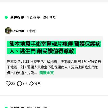
科技娛樂
生活娛樂
城中熱話
Lawton
1 小時
熊本地震手術室驚魂片瘋傳 醫護保護病
人、逃生門 網民讚值得尊敬
熊本縣 7 月 28 日發生 7.1 級地震，熊本綜合醫院手術室鏡頭拍
下地震一刻，醫護人員臨危不亂保護病人，更馬上開逃生門確
閱讀全文
保出口流通。片段...
23
9
分享
↗