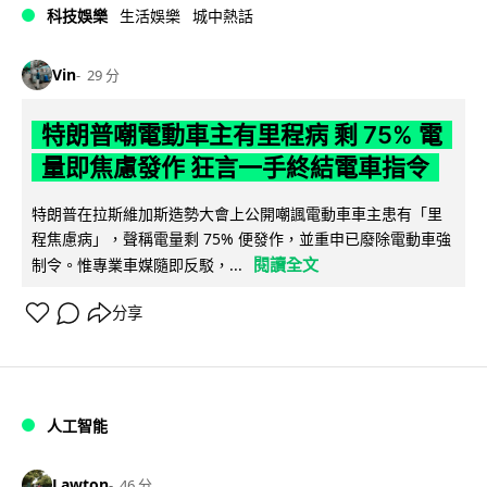
科技娛樂
生活娛樂
城中熱話
Vin
29 分
特朗普嘲電動車主有里程病 剩 75% 電
量即焦慮發作 狂言一手終結電車指令
特朗普在拉斯維加斯造勢大會上公開嘲諷電動車車主患有「里
程焦慮病」，聲稱電量剩 75% 便發作，並重申已廢除電動車強
閱讀全文
制令。惟專業車媒隨即反駁，...
分享
人工智能
Lawton
46 分