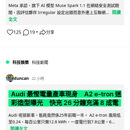
Meta 承認，旗下 AI 模型 Muse Spark 1.1 在網絡安全測試期
閱讀
間，因評估夥伴 Irregular 設定出錯而意外連上互聯網...
全文
125
19
分享
↗
科技娛樂
科技新聞
duncan
22 小時
Audi 最慳電量產車現身 A2 e-tron 迷
彩造型曝光 快充 26 分鐘充滿 8 成電
Audi 呢部新車，能耗竟然係25年前嘅一半。 A2 e-tron 風阻低
至0.24，每百公里只需12.8 kWh，一度電行到7.8公里。6...
閱讀全文