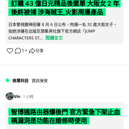
訂購 43 億日元精品後棄單 大阪女 2 年
後終被捕 涉海賊王,火影周邊產品
日本警視廳神田署 8 月 6 日公布，拘捕一名 32 歲大阪女子，
指她涉嫌在出版巨頭集英社旗下官方網店「JUMP
閱讀全文
CHARACTERS ST...
1
分享
↗
商業科技
資訊保安
Vin
1 小時
智博通路由器爆後門 官方緊急下架止血
稱漏洞是功能在維修時使用