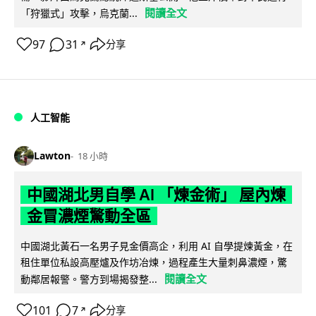
閱讀全文
「狩獵式」攻擊，烏克蘭...
97
31
分享
↗
人工智能
Lawton
18 小時
中國湖北男自學 AI 「煉金術」 屋內煉
金冒濃煙驚動全區
中國湖北黃石一名男子見金價高企，利用 AI 自學提煉黃金，在
租住單位私設高壓爐及作坊冶煉，過程產生大量刺鼻濃煙，驚
閱讀全文
動鄰居報警。警方到場揭發整...
101
7
分享
↗