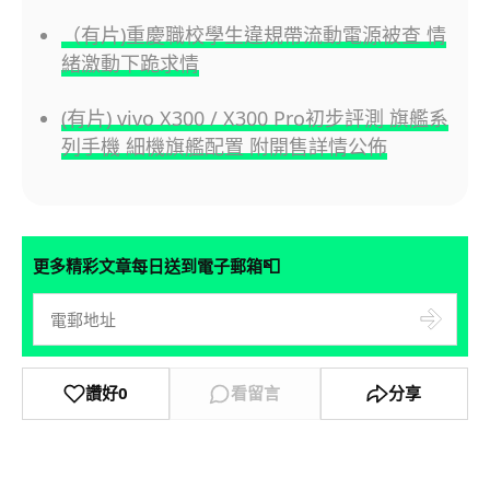
（有片)重慶職校學生違規帶流動電源被查 情
緒激動下跪求情
(有片) vivo X300 / X300 Pro初步評測 旗艦系
列手機 細機旗艦配置 附開售詳情公佈
📮
更多精彩文章每日送到電子郵箱
讚好
0
看留言
分享