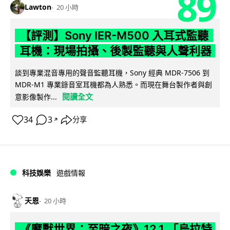
89
Lawton
20 小時
【評測】Sony IER-M500 入耳式監聽
耳機：現場拍攝、後製監聽與人聲利器
談到專業混音專用的聲音監聽耳機，Sony 經典 MDR-7506 到
MDR-M1 專業錄音室耳機都為人熟悉。而現在舞台製作者與創
閱讀全文
意影像製作...
34
3
分享
↗
科技娛樂
遊戲情報
天恩
20 小時
《魔獸世界：至暗之夜》12.1 「烏拉特