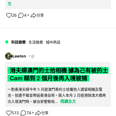
文
26
4
分享
↗
科技娛樂
生活娛樂
城中熱話
Lawton
1 日
港夫婦澳門的士拾相機 據為己有被的士
Cam 睇到 2 個月後再入境被捕
一對香港夫婦今年 5 月遊澳門乘的士拾獲他人遺留相機及電
池，拾遺不報並帶返香港自用。兩人本月 2 日經港珠澳大橋再
閱讀全文
次入境澳門時，被治安警察局...
515
74
分享
↗