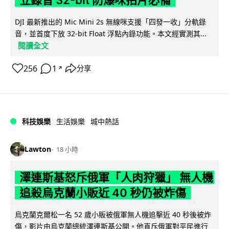
DJI 最新推出的 Mic Mini 2s 無線咪支援「四發一收」分軌錄
音，並首度下放 32-bit Float 浮點內錄功能。本文經實測其...
閱讀全文
256
1
分享
↗
科技娛樂
生活娛樂
城中熱話
Lawton
18 小時
澤連斯基怒斥俄軍「人肉狩獵」 無人機
追殺烏克蘭小販近 40 秒仍被炸傷
烏克蘭克爾松一名 52 歲小販被俄軍無人機追擊近 40 秒後被炸
傷，影片由烏克蘭總統澤連斯基公開。他直斥俄軍對平民進行