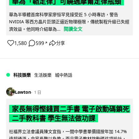
華為「韜定律」可繞過摩爾定律瓶頸
華為半導體首席科學家廖恒罕見接受近 5 小時專訪，警告
NVIDIA 等西方晶片巨頭正逼近物理極限，傳統製程升級已失經
閱讀全文
濟效益。他同時介紹華為...
1,580
599
分享
↗
科技娛樂
生活娛樂
城中熱話
Lawton
1 日
家長無得慳錢買二手書 電子啟動碼鎖死
二手教科書 學生無法做功課
社福界立法會議員陳文宜指，一間中學書單價錢按年加 14.7%
遠超通漲，令家長難以負擔。而且電子教材啟動碼這項設計，