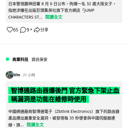
日本警視廳神田署 8 月 6 日公布，拘捕一名 32 歲大阪女子，
指她涉嫌在出版巨頭集英社旗下官方網店「JUMP
閱讀全文
CHARACTERS ST...
65
9
分享
↗
商業科技
資訊保安
Vin
21 小時
智博通路由器爆後門 官方緊急下架止血
稱漏洞是功能在維修時使用
中國網通廠商智博通電子（Zbtlink Electronics）旗下的路由器
產品爆出嚴重安全漏洞，被發現每 35 秒便會與中國伺服器連
閱讀全文
線，旗...