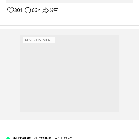
301
66
分享
↗
ADVERTISEMENT