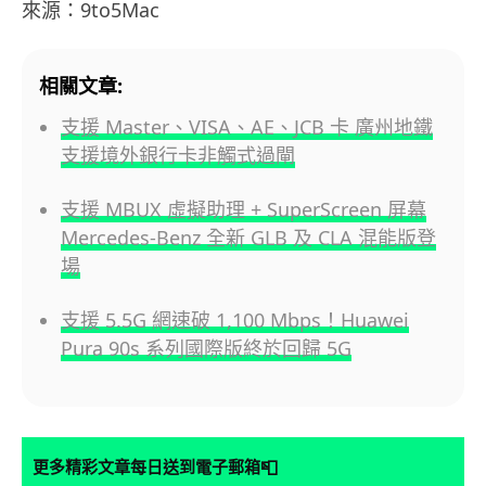
來源：9to5Mac
相關文章:
支援 Master、VISA、AE、JCB 卡 廣州地鐵
支援境外銀行卡非觸式過閘
支援 MBUX 虛擬助理 + SuperScreen 屏幕
Mercedes-Benz 全新 GLB 及 CLA 混能版登
場
支援 5.5G 網速破 1,100 Mbps！Huawei
Pura 90s 系列國際版終於回歸 5G
📮
更多精彩文章每日送到電子郵箱