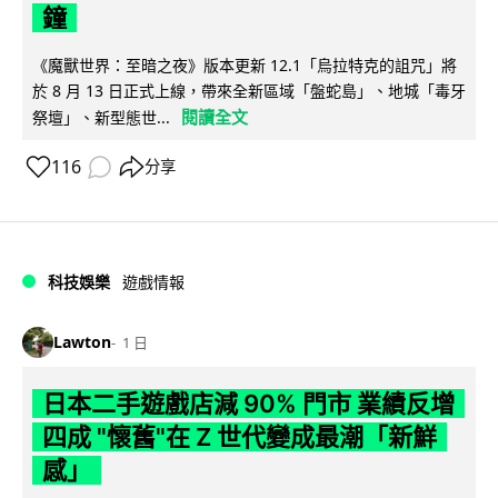
鐘
《魔獸世界：至暗之夜》版本更新 12.1「烏拉特克的詛咒」將
於 8 月 13 日正式上線，帶來全新區域「盤蛇島」、地城「毒牙
閱讀全文
祭壇」、新型態世...
116
分享
科技娛樂
遊戲情報
Lawton
1 日
日本二手遊戲店減 90% 門市 業績反增
四成 "懷舊"在 Z 世代變成最潮「新鮮
感」