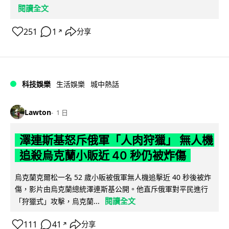
閱讀全文
251
1
分享
↗
科技娛樂
生活娛樂
城中熱話
Lawton
1 日
澤連斯基怒斥俄軍「人肉狩獵」 無人機
追殺烏克蘭小販近 40 秒仍被炸傷
烏克蘭克爾松一名 52 歲小販被俄軍無人機追擊近 40 秒後被炸
傷，影片由烏克蘭總統澤連斯基公開。他直斥俄軍對平民進行
閱讀全文
「狩獵式」攻擊，烏克蘭...
111
41
分享
↗