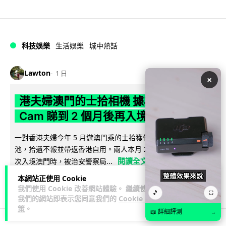
科技娛樂
生活娛樂
城中熱話
Lawton
1 日
×
港夫婦澳門的士拾相機 據為己有被的士
Cam 睇到 2 個月後再入境被捕
一對香港夫婦今年 5 月遊澳門乘的士拾獲他人遺留相機及電
池，拾遺不報並帶返香港自用。兩人本月 2 日經港珠澳大橋再
閱讀全文
次入境澳門時，被治安警察局...
本網站正使用 Cookie
548
75
分享
↗
我們使用 Cookie 改善網站體驗。 繼續使用
🎵
⛶
我們的網站即表示您同意我們的
Cookie 政
策
。
📖 詳細評測
→