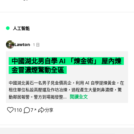
人工智能
Lawton
1 日
中國湖北男自學 AI 「煉金術」 屋內煉
金冒濃煙驚動全區
中國湖北黃石一名男子見金價高企，利用 AI 自學提煉黃金，在
租住單位私設高壓爐及作坊冶煉，過程產生大量刺鼻濃煙，驚
閱讀全文
動鄰居報警。警方到場揭發整...
110
7
分享
↗