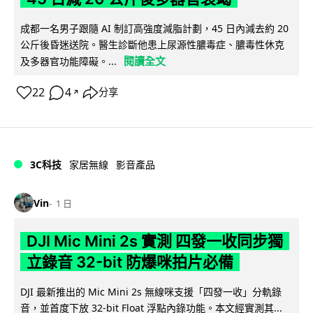
成都一名男子跟隨 AI 制訂高強度減脂計劃，45 日內減去約 20
公斤後昏迷送院。醫生診斷他患上尿源性膿毒症、膿毒性休克
閱讀全文
及多器官功能障礙。...
22
4
分享
↗
3C科技
家居無線
影音產品
Vin
1 日
DJI Mic Mini 2s 實測 四發一收同步獨
立錄音 32-bit 防爆咪拍片必備
DJI 最新推出的 Mic Mini 2s 無線咪支援「四發一收」分軌錄
音，並首度下放 32-bit Float 浮點內錄功能。本文經實測其...