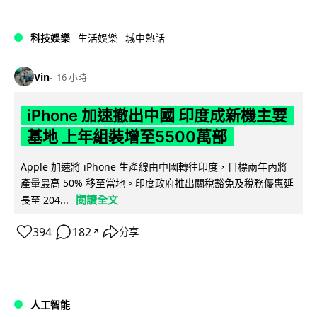
科技娛樂
生活娛樂
城中熱話
Vin
16 小時
iPhone 加速撤出中國 印度成新機主要
基地 上年組裝增至5500萬部
Apple 加速將 iPhone 生產線由中國轉往印度，目標兩年內將
產量最高 50% 移至當地。印度政府推出關稅豁免及稅務優惠延
閱讀全文
長至 204...
394
182
分享
↗
人工智能