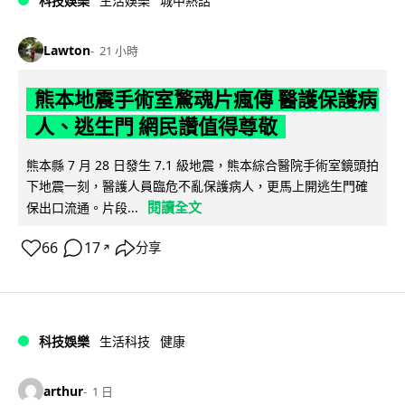
科技娛樂
生活娛樂
城中熱話
Lawton
21 小時
熊本地震手術室驚魂片瘋傳 醫護保護病
人、逃生門 網民讚值得尊敬
熊本縣 7 月 28 日發生 7.1 級地震，熊本綜合醫院手術室鏡頭拍
下地震一刻，醫護人員臨危不亂保護病人，更馬上開逃生門確
閱讀全文
保出口流通。片段...
66
17
分享
↗
科技娛樂
生活科技
健康
arthur
1 日