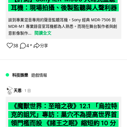
耳機：現場拍攝、後製監聽與人聲利器
談到專業混音專用的聲音監聽耳機，Sony 經典 MDR-7506 到
MDR-M1 專業錄音室耳機都為人熟悉。而現在舞台製作者與創
閱讀全文
意影像製作...
38
4
分享
↗
科技娛樂
遊戲情報
天恩
1 日
《魔獸世界：至暗之夜》12.1 「烏拉特
克的詛咒」專訪：巢穴不為提高世界首
領門檻而設 《諸王之眠》縮短約 10 分