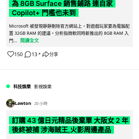
為 8GB Surface 銷售鋪路 連自家
Copilot+ 門檻也未到
Microsoft 被發現靜靜刪除官方網站上，對遊戲玩家要為電腦配
置 32GB RAM 的建議。分析指微軟同時新推出的 8GB RAM 入
閱讀全文
門...
150
13
分享
↗
科技娛樂
影視娛樂
Lawton
20 小時
訂購 43 億日元精品後棄單 大阪女 2 年
後終被捕 涉海賊王,火影周邊產品