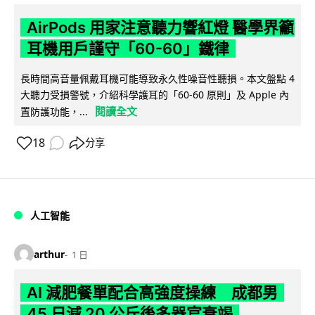
AirPods 用家注意聽力響紅燈 醫學界籲
耳機用戶謹守「60-60」鐵律
長時間高音量佩戴耳機可能導致永久性噪音性聽損。本文盤點 4
大聽力受損警號，介紹科學護耳的「60-60 原則」及 Apple 內
閱讀全文
置防護功能，...
18
分享
人工智能
arthur
1 日
AI 減肥餐單配合高強度操練 成都男
45 日減 20 公斤後多器官衰竭