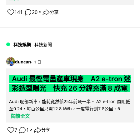
141
20
分享
↗
科技娛樂
科技新聞
duncan
1 日
Audi 最慳電量產車現身 A2 e-tron 迷
彩造型曝光 快充 26 分鐘充滿 8 成電
Audi 呢部新車，能耗竟然係25年前嘅一半。 A2 e-tron 風阻低
至0.24，每百公里只需12.8 kWh，一度電行到7.8公里。6...
閱讀全文
7
1
分享
↗