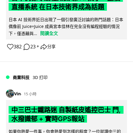
直播系統 在日本技術界成為話題
日本 AI 技術界近日出現了一個引發廣泛討論的熱門話題：日本
偶像前 Juice=Juice 成員宮本佳林在完全沒有編程經驗的情況
閱讀全文
下，僅憑藉與...
382
23
分享
↗
商業科技
3D 打印
Vin
15 小時
中三巴士鐵路迷 自製紙皮遙控巴士 門,
水撥識郁 + 實時GPS報站
如果你熱愛一件事，你會熱愛到怎樣的程度？一位就讀中三的