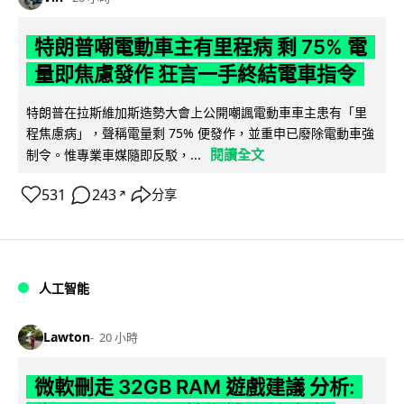
特朗普嘲電動車主有里程病 剩 75% 電
量即焦慮發作 狂言一手終結電車指令
特朗普在拉斯維加斯造勢大會上公開嘲諷電動車車主患有「里
程焦慮病」，聲稱電量剩 75% 便發作，並重申已廢除電動車強
閱讀全文
制令。惟專業車媒隨即反駁，...
531
243
分享
↗
人工智能
Lawton
20 小時
微軟刪走 32GB RAM 遊戲建議 分析: