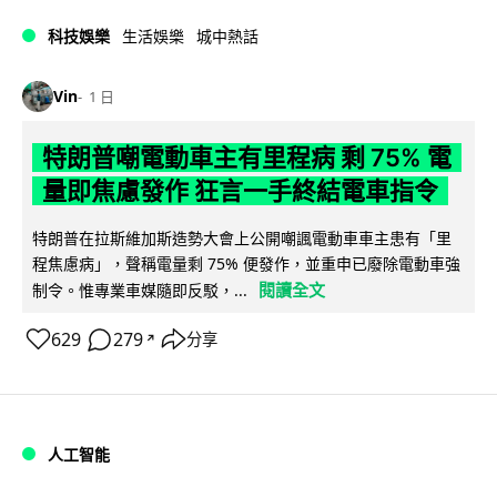
科技娛樂
生活娛樂
城中熱話
Vin
1 日
特朗普嘲電動車主有里程病 剩 75% 電
量即焦慮發作 狂言一手終結電車指令
特朗普在拉斯維加斯造勢大會上公開嘲諷電動車車主患有「里
程焦慮病」，聲稱電量剩 75% 便發作，並重申已廢除電動車強
閱讀全文
制令。惟專業車媒隨即反駁，...
629
279
分享
↗
人工智能