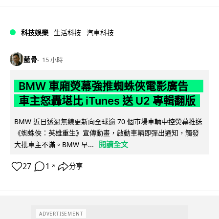
科技娛樂
生活科技
汽車科技
藍骨
15 小時
BMW 車廂熒幕強推蜘蛛俠電影廣告
車主怒轟堪比 iTunes 送 U2 專輯翻版
BMW 近日透過無線更新向全球逾 70 個市場車輛中控熒幕推送
《蜘蛛俠：英雄重生》宣傳動畫，啟動車輛即彈出通知，觸發
閱讀全文
大批車主不滿。BMW 早...
27
1
分享
↗
ADVERTISEMENT