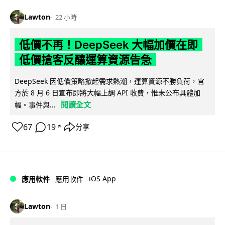
Lawton
22 小時
低價不再！DeepSeek 大幅加價在即
低價搶客反釀運算資源告急
DeepSeek 因低價策略掀起需求熱潮，運算資源不勝負荷，官
方於 8 月 6 日宣布即將大幅上調 API 收費，惟未公布具體加
閱讀全文
幅。事件與...
67
19
分享
↗
iOS App
應用軟件
應用軟件
Lawton
1 日