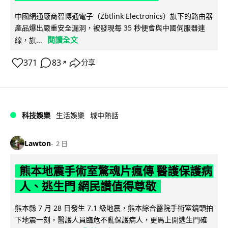
中國網通廠商智博通電子（Zbtlink Electronics）旗下的路由器
產品爆出嚴重安全漏洞，被發現每 35 秒便會與中國伺服器連
閱讀全文
線，旗...
371
83
分享
↗
科技娛樂
生活娛樂
城中熱話
Lawton
2 日
熊本地震手術室驚魂片瘋傳 醫護保護病
人、逃生門 網民讚值得尊敬
熊本縣 7 月 28 日發生 7.1 級地震，熊本綜合醫院手術室鏡頭拍
下地震一刻，醫護人員臨危不亂保護病人，更馬上開逃生門確