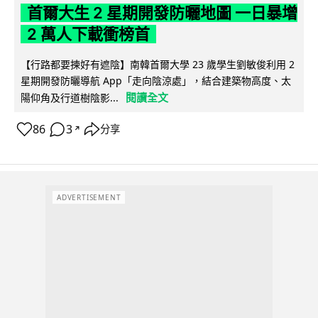
首爾大生 2 星期開發防曬地圖 一日暴增
2 萬人下載衝榜首
【行路都要揀好有遮陰】南韓首爾大學 23 歲學生劉敏俊利用 2
星期開發防曬導航 App「走向陰涼處」，結合建築物高度、太
閱讀全文
陽仰角及行道樹陰影...
86
3
分享
↗
ADVERTISEMENT