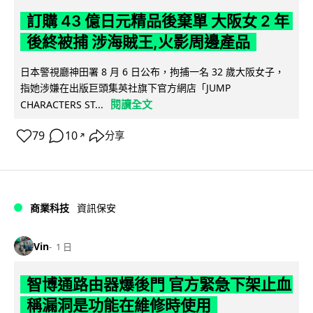
訂購 43 億日元精品後棄單 大阪女 2 年
後終被捕 涉海賊王,火影周邊產品
日本警視廳神田署 8 月 6 日公布，拘捕一名 32 歲大阪女子，
指她涉嫌在出版巨頭集英社旗下官方網店「JUMP
閱讀全文
CHARACTERS ST...
79
10
分享
↗
商業科技
資訊保安
Vin
1 日
智博通路由器爆後門 官方緊急下架止血
稱漏洞是功能在維修時使用