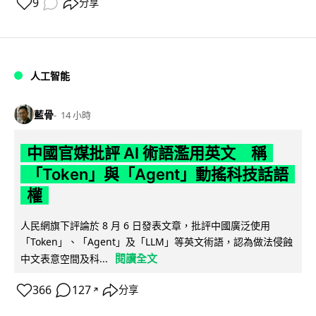
9
分享
人工智能
藍骨
14 小時
中國官媒批評 AI 術語濫用英文 稱
「Token」與「Agent」動搖科技話語
權
人民網旗下評論於 8 月 6 日發表文章，批評中國廣泛使用
「Token」、「Agent」及「LLM」等英文術語，認為做法侵蝕
閱讀全文
中文表意空間及科...
366
127
分享
↗