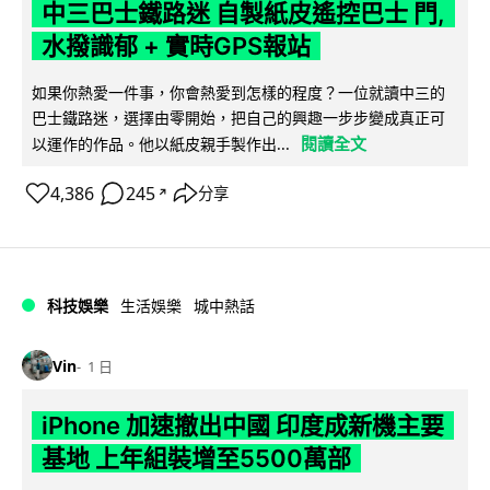
中三巴士鐵路迷 自製紙皮遙控巴士 門,
水撥識郁 + 實時GPS報站
如果你熱愛一件事，你會熱愛到怎樣的程度？一位就讀中三的
巴士鐵路迷，選擇由零開始，把自己的興趣一步步變成真正可
閱讀全文
以運作的作品。他以紙皮親手製作出...
4,386
245
分享
↗
科技娛樂
生活娛樂
城中熱話
Vin
1 日
iPhone 加速撤出中國 印度成新機主要
基地 上年組裝增至5500萬部