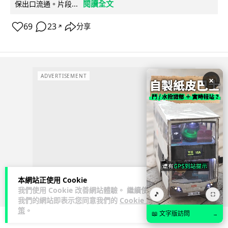
閱讀全文
保出口流通。片段...
69
23
分享
↗
ADVERTISEMENT
×
本網站正使用 Cookie
我們使用 Cookie 改善網站體驗。 繼續使用
🎵
⛶
我們的網站即表示您同意我們的
Cookie 政
策
。
📖 文字版訪問
→