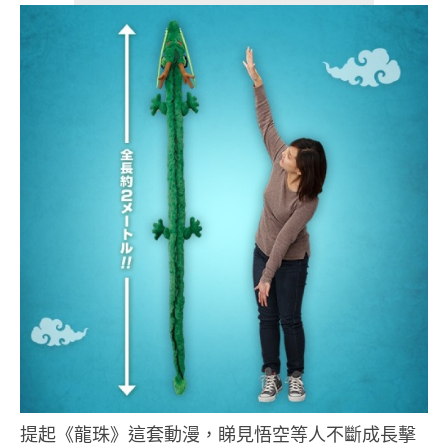
提起《龍珠》這套動漫，睇見悟空等人不斷成長擊