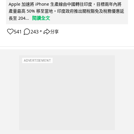
Apple 加速將 iPhone 生產線由中國轉往印度，目標兩年內將
產量最高 50% 移至當地。印度政府推出關稅豁免及稅務優惠延
閱讀全文
長至 204...
541
243
分享
↗
ADVERTISEMENT