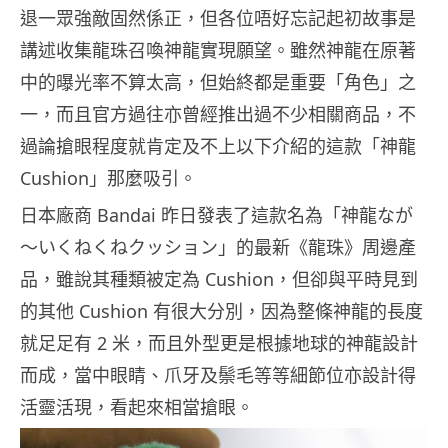
退一眾強敵固然係正，但各位唔好忘記起初故事是
講述收集龍珠召喚神龍實現願望。雖然神龍在原著
中的曝光率不算太高，但始終都是重要「角色」之
一，而且官方過往亦曾經推出過不少相關商品，不
過論搶眼程度就肯定及不上以下介紹的這款「神龍
Cushion」那麼吸引。
日本廠商 Bandai 昨日發表了這款名為「神龍なが
～いくねくねクッション」的最新《龍珠》周邊產
品，雖說其種類被定為 Cushion，但卻與平時見到
的其他 Cushion 有很大分別，因為整條神龍的長度
就足足有 2 米，而且外型更是根據地球的神龍設計
而成，當中眼睛、爪牙及鬃毛等等細節位亦設計得
活靈活現，看起來相當搶眼。