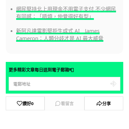
網民堅持北上用現金不用電子支付 不少網民
有同感：「唔煩，仲覺得好有型」
新阿凡達電影堅拒生成式 AI James
Cameron：人類分歧才是 AI 最大威脅
📮
更多精彩文章每日送到電子郵箱
讚好
0
看留言
分享