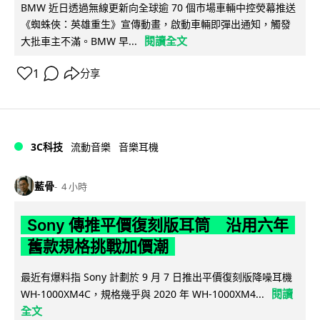
BMW 近日透過無線更新向全球逾 70 個市場車輛中控熒幕推送
《蜘蛛俠：英雄重生》宣傳動畫，啟動車輛即彈出通知，觸發
閱讀全文
大批車主不滿。BMW 早...
1
分享
3C科技
流動音樂
音樂耳機
藍骨
4 小時
Sony 傳推平價復刻版耳筒 沿用六年
舊款規格挑戰加價潮
最近有爆料指 Sony 計劃於 9 月 7 日推出平價復刻版降噪耳機
閱讀
WH-1000XM4C，規格幾乎與 2020 年 WH-1000XM4...
全文