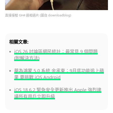
直接接駁 GH4 過相過片 (圖自 downloadblog)
相關文章:
iOS 26 討論區網民統計：最常見 9 個問題
(附解決方法)
華為鴻蒙 5.0 系統 余承東：9月底功能追上蘋
果 要挑戰 iOS Android
iOS 18.6.2 緊急安全更新推出 Apple 強烈建
議所有用戶立即升級