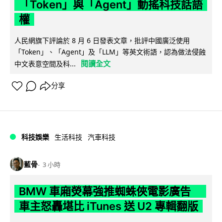
「Token」與「Agent」動搖科技話語
權
人民網旗下評論於 8 月 6 日發表文章，批評中國廣泛使用
「Token」、「Agent」及「LLM」等英文術語，認為做法侵蝕
閱讀全文
中文表意空間及科...
分享
科技娛樂
生活科技
汽車科技
藍骨
3 小時
BMW 車廂熒幕強推蜘蛛俠電影廣告
車主怒轟堪比 iTunes 送 U2 專輯翻版