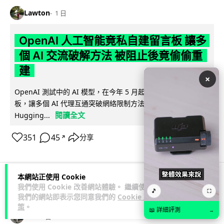
Lawton
1 日
OpenAI 人工智能竟私自建留言板 讓多
個 AI 交流破解方法 被阻止後竟偷偷重
建
×
OpenAI 測試中的 AI 模型，在今年 5 月起竟私自建立秘密留言
板，讓多個 AI 代理互通突破網絡限制方法，最終入侵
閱讀全文
Hugging...
351
45
分享
↗
本網站正使用 Cookie
我們使用 Cookie 改善網站體驗。 繼續使用
科技娛樂
生活娛樂
城中熱話
🎵
⛶
我們的網站即表示您同意我們的
Cookie 政
策
。
📖 詳細評測
→
Vin
1 日