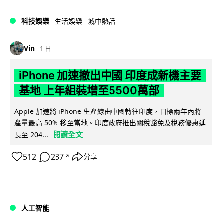
科技娛樂
生活娛樂
城中熱話
Vin
1 日
iPhone 加速撤出中國 印度成新機主要
基地 上年組裝增至5500萬部
Apple 加速將 iPhone 生產線由中國轉往印度，目標兩年內將
產量最高 50% 移至當地。印度政府推出關稅豁免及稅務優惠延
閱讀全文
長至 204...
512
237
分享
↗
人工智能