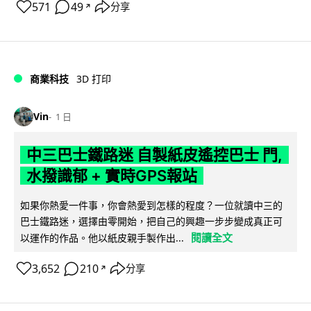
571
49
分享
↗
商業科技
3D 打印
Vin
1 日
中三巴士鐵路迷 自製紙皮遙控巴士 門,
水撥識郁 + 實時GPS報站
如果你熱愛一件事，你會熱愛到怎樣的程度？一位就讀中三的
巴士鐵路迷，選擇由零開始，把自己的興趣一步步變成真正可
閱讀全文
以運作的作品。他以紙皮親手製作出...
3,652
210
分享
↗