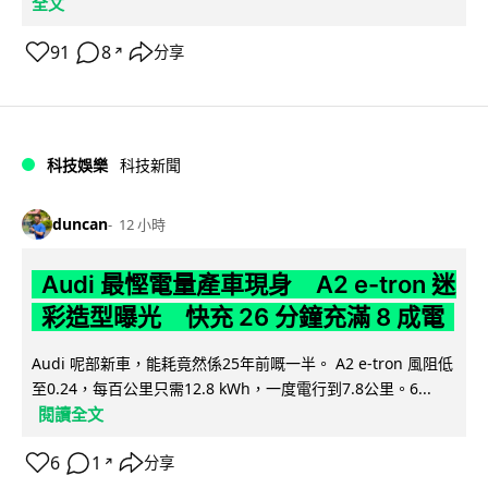
全文
91
8
分享
↗
科技娛樂
科技新聞
duncan
12 小時
Audi 最慳電量產車現身 A2 e-tron 迷
彩造型曝光 快充 26 分鐘充滿 8 成電
Audi 呢部新車，能耗竟然係25年前嘅一半。 A2 e-tron 風阻低
至0.24，每百公里只需12.8 kWh，一度電行到7.8公里。6...
閱讀全文
6
1
分享
↗