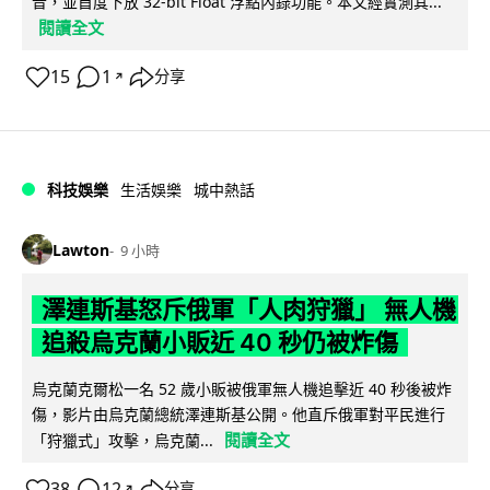
音，並首度下放 32-bit Float 浮點內錄功能。本文經實測其...
閱讀全文
15
1
分享
↗
科技娛樂
生活娛樂
城中熱話
Lawton
9 小時
澤連斯基怒斥俄軍「人肉狩獵」 無人機
追殺烏克蘭小販近 40 秒仍被炸傷
烏克蘭克爾松一名 52 歲小販被俄軍無人機追擊近 40 秒後被炸
傷，影片由烏克蘭總統澤連斯基公開。他直斥俄軍對平民進行
閱讀全文
「狩獵式」攻擊，烏克蘭...
38
12
分享
↗