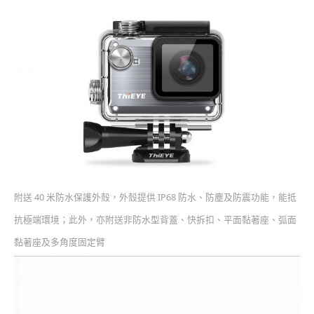
附送 40 米防水保護外殼，外殼提供 IP68 防水、防塵及防震功能，能抵
抗極端環境；此外，亦附送非防水型背蓋、快拆扣、平面黏著座、弧面
黏著座及多角度固定臂