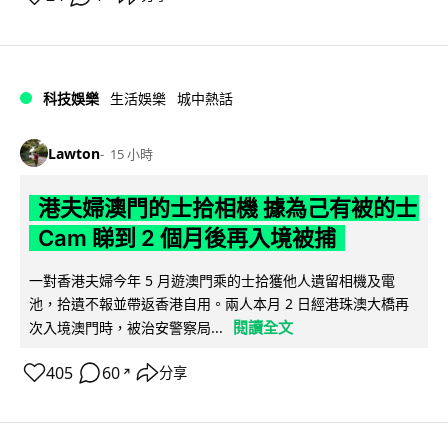
科技娛樂
生活娛樂
城中熱話
Lawton
15 小時
港夫婦澳門的士拾相機 據為己有被的士
Cam 睇到 2 個月後再入境被捕
一對香港夫婦今年 5 月遊澳門乘的士拾獲他人遺留相機及電
池，拾遺不報並帶返香港自用。兩人本月 2 日經港珠澳大橋再
閱讀全文
次入境澳門時，被治安警察局...
405
60
分享
↗