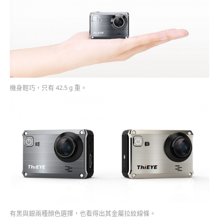
機身輕巧，只有 42.5 g 重。
有黑與銀兩種顏色選擇，也看得出其金屬拉紋線條。