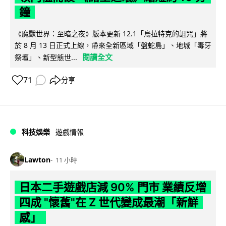
鐘
《魔獸世界：至暗之夜》版本更新 12.1「烏拉特克的詛咒」將
於 8 月 13 日正式上線，帶來全新區域「盤蛇島」、地城「毒牙
閱讀全文
祭壇」、新型態世...
71
分享
科技娛樂
遊戲情報
Lawton
11 小時
日本二手遊戲店減 90% 門市 業績反增
四成 "懷舊"在 Z 世代變成最潮「新鮮
感」