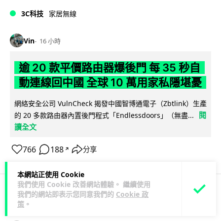
3C科技
家居無線
Vin
16 小時
逾 20 款平價路由器爆後門 每 35 秒自
動連線回中國 全球 10 萬用家私隱堪憂
網絡安全公司 VulnCheck 揭發中國智博通電子（Zbtlink）生產
閱
的 20 多款路由器內置後門程式「Endlessdoors」（無盡...
讀全文
766
188
分享
↗
本網站正使用 Cookie
我們使用 Cookie 改善網站體驗。 繼續使用
我們的網站即表示您同意我們的
Cookie 政
人工智能
策
。