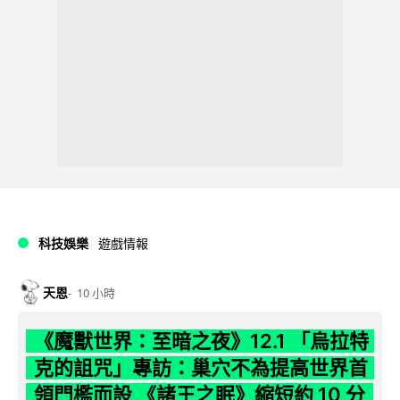
科技娛樂
遊戲情報
天恩
10 小時
《魔獸世界：至暗之夜》12.1 「烏拉特
克的詛咒」專訪：巢穴不為提高世界首
領門檻而設 《諸王之眠》縮短約 10 分