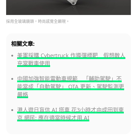
採用全玻璃鏡頭，時尚感覺全顯現。
相關文章:
美軍採購 Cybertruck 作導彈標靶 假想敵人
充當戰車使用
中國加強智能電動車規範 「輔助駕駛」不
能當成「自動駕駛」 OTA 更新、駕駛監測更
嚴格
港人遊日盲信 AI 搭車 花3小時才由成田到東
京 網民: 應在適當時候才用 AI