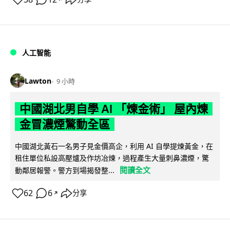
人工智能
Lawton
9 小時
中國湖北男自學 AI 「煉金術」 屋內煉
金冒濃煙驚動全區
中國湖北黃石一名男子見金價高企，利用 AI 自學提煉黃金，在
租住單位私設高壓爐及作坊冶煉，過程產生大量刺鼻濃煙，驚
閱讀全文
動鄰居報警。警方到場揭發整...
62
6
分享
↗