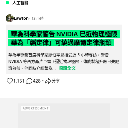
人工智能
Lawton
13 小時
華為科學家警告 NVIDIA 已近物理極限
華為「韜定律」可繞過摩爾定律瓶頸
華為半導體首席科學家廖恒罕見接受近 5 小時專訪，警告
NVIDIA 等西方晶片巨頭正逼近物理極限，傳統製程升級已失經
閱讀全文
濟效益。他同時介紹華為...
1,151
428
分享
↗
ADVERTISEMENT