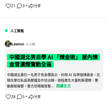
21
3
分享
↗
人工智能
Lawton
6 小時
中國湖北男自學 AI 「煉金術」 屋內煉
金冒濃煙驚動全區
中國湖北黃石一名男子見金價高企，利用 AI 自學提煉黃金，在
租住單位私設高壓爐及作坊冶煉，過程產生大量刺鼻濃煙，驚
閱讀全文
動鄰居報警。警方到場揭發整...
28
5
分享
↗