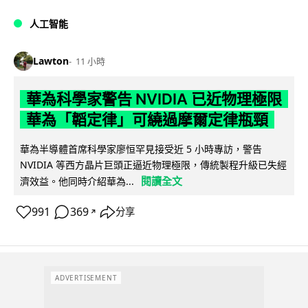
人工智能
Lawton
11 小時
華為科學家警告 NVIDIA 已近物理極限
華為「韜定律」可繞過摩爾定律瓶頸
華為半導體首席科學家廖恒罕見接受近 5 小時專訪，警告
NVIDIA 等西方晶片巨頭正逼近物理極限，傳統製程升級已失經
閱讀全文
濟效益。他同時介紹華為...
991
369
分享
↗
ADVERTISEMENT