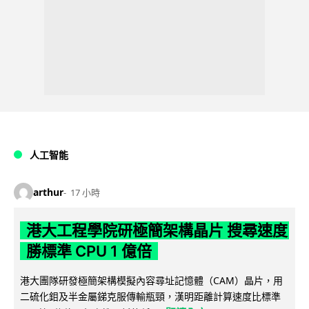
人工智能
arthur
17 小時
港大工程學院研極簡架構晶片 搜尋速度
勝標準 CPU 1 億倍
港大團隊研發極簡架構模擬內容尋址記憶體（CAM）晶片，用
二硫化鉬及半金屬銻克服傳輸瓶頸，漢明距離計算速度比標準