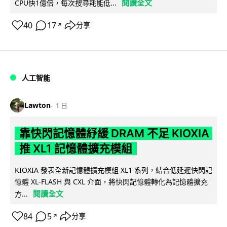
閱讀全文
CPU快1億倍，每次搜尋耗能低...
40
17
分享
↗
人工智能
Lawton
1 日
靠快閃記憶體紓緩 DRAM 不足 KIOXIA
推 XL1 記憶體擴充模組
KIOXIA 發表全新記憶體擴充模組 XL1 系列，結合低延遲快閃記
憶體 XL-FLASH 與 CXL 介面，將快閃記憶體轉化為記憶體擴充
閱讀全文
方...
84
5
分享
↗