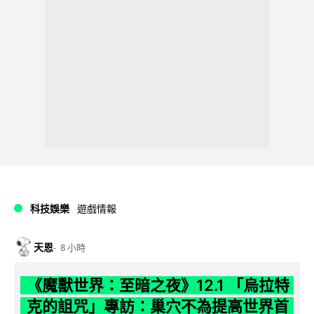
科技娛樂
遊戲情報
天恩
8 小時
《魔獸世界：至暗之夜》12.1 「烏拉特
克的詛咒」專訪：巢穴不為提高世界首