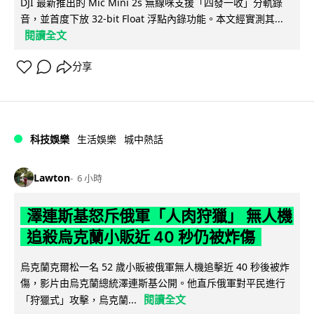
DJI 最新推出的 Mic Mini 2s 無線咪支援「四發一收」分軌錄
音，並首度下放 32-bit Float 浮點內錄功能。本文經實測其...
閱讀全文
分享
科技娛樂
生活娛樂
城中熱話
Lawton
6 小時
澤連斯基怒斥俄軍「人肉狩獵」 無人機
追殺烏克蘭小販近 40 秒仍被炸傷
烏克蘭克爾松一名 52 歲小販被俄軍無人機追擊近 40 秒後被炸
傷，影片由烏克蘭總統澤連斯基公開。他直斥俄軍對平民進行
閱讀全文
「狩獵式」攻擊，烏克蘭...