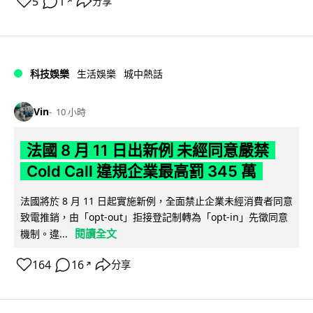
5
1
分享
↗
科技娛樂
生活娛樂
城中熱話
Vin
10 小時
法國 8 月 11 日出新例 未經同意嚴禁
Cold Call 違規企業最高罰 345 萬
法國將於 8 月 11 日起實施新例，全面禁止企業未經消費者同意
致電推銷，由「opt-out」拒接登記制轉為「opt-in」先徵同意
閱讀全文
機制。違...
164
16
分享
↗