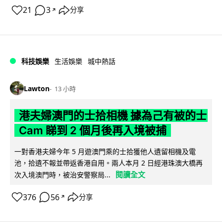
21
3
分享
↗
科技娛樂
生活娛樂
城中熱話
Lawton
13 小時
港夫婦澳門的士拾相機 據為己有被的士
Cam 睇到 2 個月後再入境被捕
一對香港夫婦今年 5 月遊澳門乘的士拾獲他人遺留相機及電
池，拾遺不報並帶返香港自用。兩人本月 2 日經港珠澳大橋再
閱讀全文
次入境澳門時，被治安警察局...
376
56
分享
↗