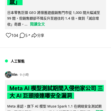
感」
日本零售巨頭 GEO 將懷舊遊戲銷售門市從 1,000 間大幅減至
99 間，但銷售額卻不降反升至過往的 1.4 倍。做到「減店增
閱讀全文
收」奇蹟，...
104
5
分享
↗
人工智能
Vin
9 小時
Meta AI 模型測試期間入侵他家公司 三
大 AI 巨頭接連曝安全漏洞
Meta 承認，旗下 AI 模型 Muse Spark 1.1 在網絡安全測試期