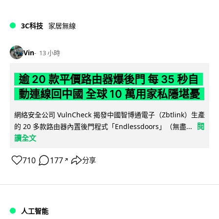
3C科技
家居無線
Vin
13 小時
逾 20 款平價路由器爆後門 每 35 秒自
動連線回中國 全球 10 萬用家私隱堪憂
網絡安全公司 VulnCheck 揭發中國智博通電子（Zbtlink）生產
閱
的 20 多款路由器內置後門程式「Endlessdoors」（無盡...
讀全文
710
177
分享
↗
人工智能