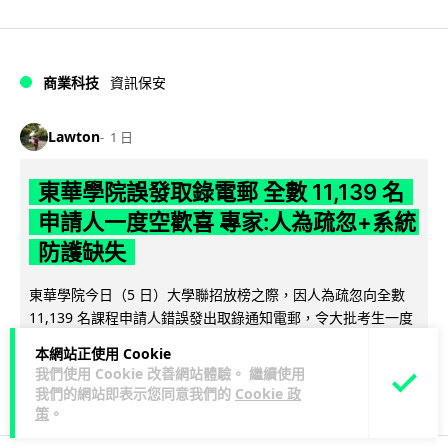
商業科技
資訊保安
Lawton
1 日
東華學院誤發取錄電郵 全數 11,139 名
申請人一度空歡喜 專家:人為疏忽+系統
防護缺失
東華學院今日（5 日）大學聯招放榜之際，因人為疏忽向全數
11,139 名課程申請人錯誤發出取錄通知電郵，令大批考生一度
閱讀全文
以為獲得學位取錄，事...
本網站正使用 Cookie
我們使用 Cookie 改善網站體驗。 繼續使用
146
17
分享
↗
我們的網站即表示您同意我們的
Cookie 政
策
。