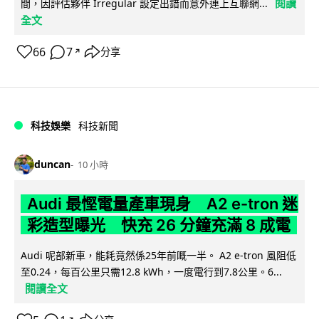
閱讀
間，因評估夥伴 Irregular 設定出錯而意外連上互聯網...
全文
66
7
分享
↗
科技娛樂
科技新聞
duncan
10 小時
Audi 最慳電量產車現身 A2 e-tron 迷
彩造型曝光 快充 26 分鐘充滿 8 成電
Audi 呢部新車，能耗竟然係25年前嘅一半。 A2 e-tron 風阻低
至0.24，每百公里只需12.8 kWh，一度電行到7.8公里。6...
閱讀全文