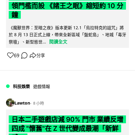
領門檻而設 《諸王之眠》縮短約 10 分
鐘
《魔獸世界：至暗之夜》版本更新 12.1「烏拉特克的詛咒」將
於 8 月 13 日正式上線，帶來全新區域「盤蛇島」、地城「毒牙
閱讀全文
祭壇」、新型態世...
69
分享
科技娛樂
遊戲情報
Lawton
8 小時
日本二手遊戲店減 90% 門市 業績反增
四成 "懷舊"在 Z 世代變成最潮「新鮮