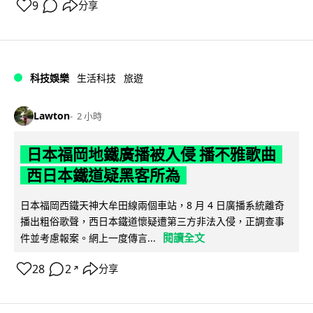
9
分享
科技娛樂
生活科技
旅遊
Lawton
2 小時
日本福岡地鐵廣播被入侵 播不雅歌曲
西日本鐵道疑黑客所為
日本福岡西鐵天神大牟田線兩個車站，8 月 4 日廣播系統離奇
播出粗俗歌聲，西日本鐵道懷疑遭第三方非法入侵，正調查事
閱讀全文
件並考慮報案。網上一度傳言...
28
2
分享
↗