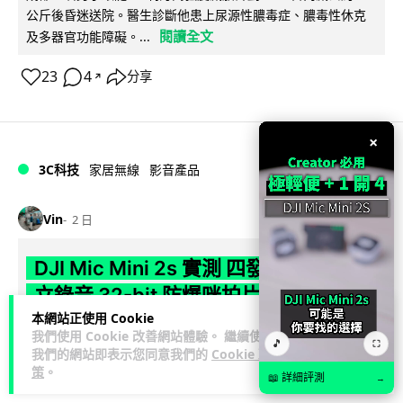
公斤後昏迷送院。醫生診斷他患上尿源性膿毒症、膿毒性休克
閱讀全文
及多器官功能障礙。...
23
4
分享
↗
×
3C科技
家居無線
影音產品
Vin
2 日
DJI Mic Mini 2s 實測 四發一收同步獨
立錄音 32-bit 防爆咪拍片必備
本網站正使用 Cookie
DJI 最新推出的 Mic Mini 2s 無線咪支援「四發一收」分軌錄
我們使用 Cookie 改善網站體驗。 繼續使用
🎵
⛶
我們的網站即表示您同意我們的
Cookie 政
音，並首度下放 32-bit Float 浮點內錄功能。本文經實測其...
策
。
閱讀全文
📖 詳細評測
→