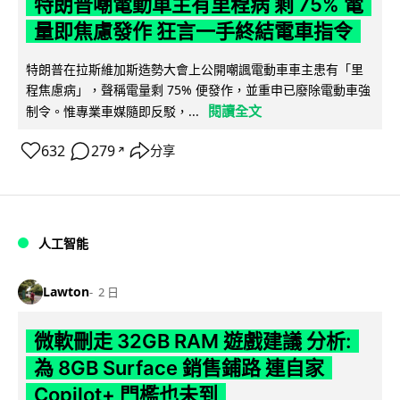
特朗普嘲電動車主有里程病 剩 75% 電
量即焦慮發作 狂言一手終結電車指令
特朗普在拉斯維加斯造勢大會上公開嘲諷電動車車主患有「里
程焦慮病」，聲稱電量剩 75% 便發作，並重申已廢除電動車強
閱讀全文
制令。惟專業車媒隨即反駁，...
632
279
分享
↗
人工智能
Lawton
2 日
微軟刪走 32GB RAM 遊戲建議 分析:
為 8GB Surface 銷售鋪路 連自家
Copilot+ 門檻也未到