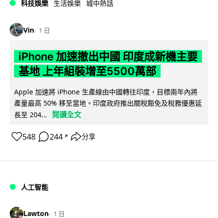
科技娛樂
生活娛樂
城中熱話
Vin
1 日
iPhone 加速撤出中國 印度成新機主要
基地 上年組裝增至5500萬部
Apple 加速將 iPhone 生產線由中國轉往印度，目標兩年內將
產量最高 50% 移至當地。印度政府推出關稅豁免及稅務優惠延
閱讀全文
長至 204...
548
244
分享
↗
人工智能
Lawton
1 日