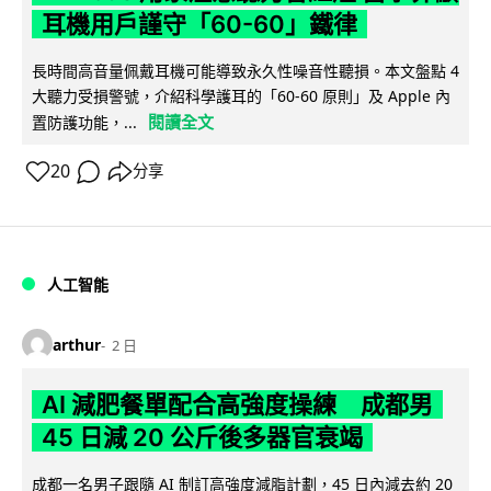
耳機用戶謹守「60-60」鐵律
長時間高音量佩戴耳機可能導致永久性噪音性聽損。本文盤點 4
大聽力受損警號，介紹科學護耳的「60-60 原則」及 Apple 內
閱讀全文
置防護功能，...
20
分享
人工智能
arthur
2 日
AI 減肥餐單配合高強度操練 成都男
45 日減 20 公斤後多器官衰竭
成都一名男子跟隨 AI 制訂高強度減脂計劃，45 日內減去約 20