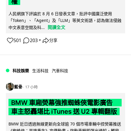
權
人民網旗下評論於 8 月 6 日發表文章，批評中國廣泛使用
「Token」、「Agent」及「LLM」等英文術語，認為做法侵蝕
閱讀全文
中文表意空間及科...
501
203
分享
↗
科技娛樂
生活科技
汽車科技
藍骨
17 小時
BMW 車廂熒幕強推蜘蛛俠電影廣告
車主怒轟堪比 iTunes 送 U2 專輯翻版
BMW 近日透過無線更新向全球逾 70 個市場車輛中控熒幕推送
《蜘蛛俠：英雄重生》宣傳動畫，啟動車輛即彈出通知，觸發