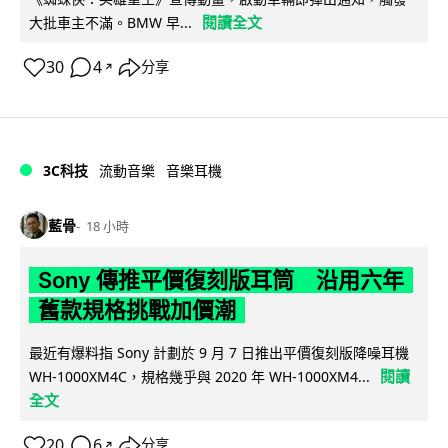
閱讀全文
大批車主不滿。BMW 早...
30
4
分享
↗
3C科技
流動音樂
音樂耳機
藍骨
18 小時
Sony 傳推平價復刻版耳筒 沿用六年
舊款規格挑戰加價潮
最近有爆料指 Sony 計劃於 9 月 7 日推出平價復刻版降噪耳機
閱讀
WH-1000XM4C，規格幾乎與 2020 年 WH-1000XM4...
全文
20
6
分享
↗