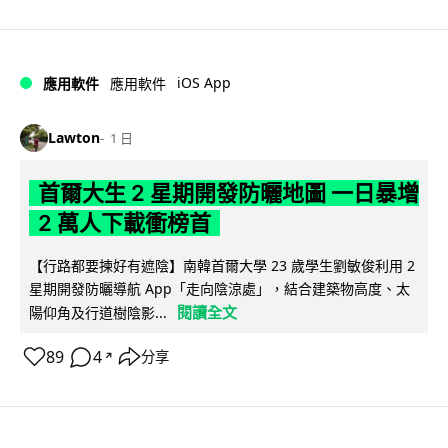
iOS App
應用軟件
應用軟件
Lawton
1 日
首爾大生 2 星期開發防曬地圖 一日暴增
2 萬人下載衝榜首
【行路都要揀好有遮陰】南韓首爾大學 23 歲學生劉敏俊利用 2
星期開發防曬導航 App「走向陰涼處」，結合建築物高度、太
閱讀全文
陽仰角及行道樹陰影...
89
4
分享
↗