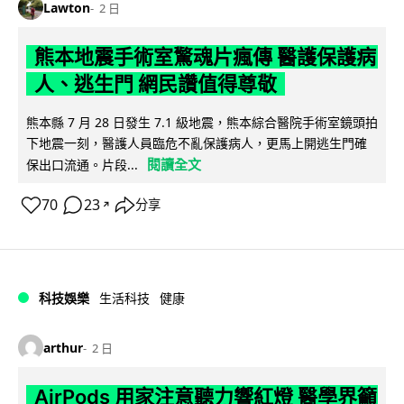
Lawton
2 日
熊本地震手術室驚魂片瘋傳 醫護保護病
人、逃生門 網民讚值得尊敬
熊本縣 7 月 28 日發生 7.1 級地震，熊本綜合醫院手術室鏡頭拍
下地震一刻，醫護人員臨危不亂保護病人，更馬上開逃生門確
閱讀全文
保出口流通。片段...
70
23
分享
↗
科技娛樂
生活科技
健康
arthur
2 日
AirPods 用家注意聽力響紅燈 醫學界籲