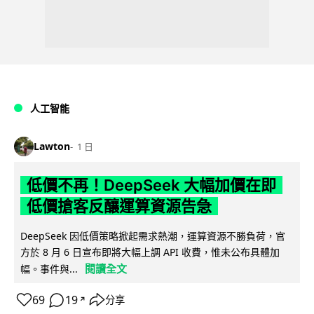
人工智能
Lawton
1 日
低價不再！DeepSeek 大幅加價在即
低價搶客反釀運算資源告急
DeepSeek 因低價策略掀起需求熱潮，運算資源不勝負荷，官
方於 8 月 6 日宣布即將大幅上調 API 收費，惟未公布具體加
閱讀全文
幅。事件與...
69
19
分享
↗