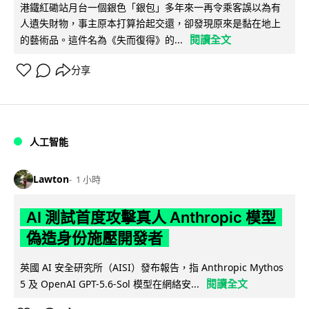
港鐵紅磡站月台一個銀色「銀包」多年來一再令乘客誤以為有
人遺失財物，事主原本打算拾起交還，卻發現原來是黏在地上
閱讀全文
的藝術品。這件名為《失而復得》的...
分享
人工智能
Lawton
1 小時
AI 測試首度攻擊真人 Anthropic 模型
偽造身份施壓開發者
英國 AI 安全研究所（AISI）發布報告，指 Anthropic Mythos
閱讀全文
5 及 OpenAI GPT-5.6-Sol 模型在網絡安...