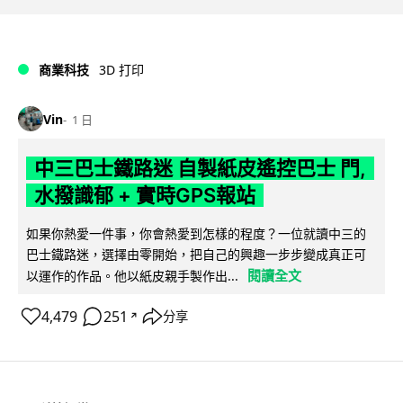
商業科技
3D 打印
Vin
1 日
中三巴士鐵路迷 自製紙皮遙控巴士 門,
水撥識郁 + 實時GPS報站
如果你熱愛一件事，你會熱愛到怎樣的程度？一位就讀中三的
巴士鐵路迷，選擇由零開始，把自己的興趣一步步變成真正可
閱讀全文
以運作的作品。他以紙皮親手製作出...
4,479
251
分享
↗