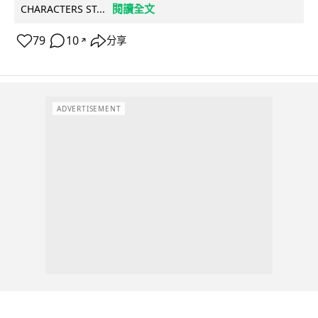
閱讀全文
CHARACTERS ST...
79
10
分享
↗
ADVERTISEMENT