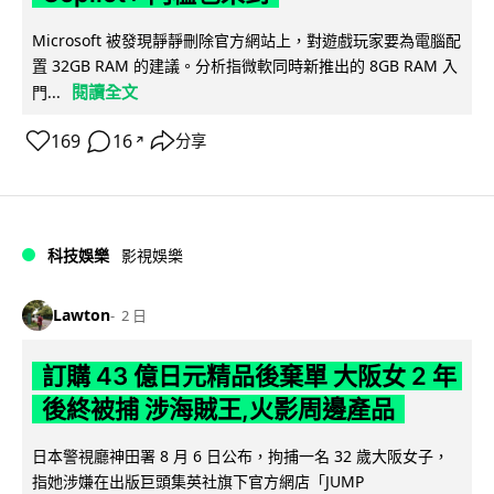
Microsoft 被發現靜靜刪除官方網站上，對遊戲玩家要為電腦配
置 32GB RAM 的建議。分析指微軟同時新推出的 8GB RAM 入
閱讀全文
門...
169
16
分享
↗
科技娛樂
影視娛樂
Lawton
2 日
訂購 43 億日元精品後棄單 大阪女 2 年
後終被捕 涉海賊王,火影周邊產品
日本警視廳神田署 8 月 6 日公布，拘捕一名 32 歲大阪女子，
指她涉嫌在出版巨頭集英社旗下官方網店「JUMP