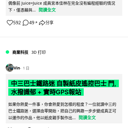
偶像前 Juice=Juice 成員宮本佳林在完全沒有編程經驗的情況
閱讀全文
下，僅憑藉與...
592
49
分享
↗
商業科技
3D 打印
Vin
1 日
中三巴士鐵路迷 自製紙皮遙控巴士 門,
水撥識郁 + 實時GPS報站
如果你熱愛一件事，你會熱愛到怎樣的程度？一位就讀中三的
巴士鐵路迷，選擇由零開始，把自己的興趣一步步變成真正可
閱讀全文
以運作的作品。他以紙皮親手製作出...