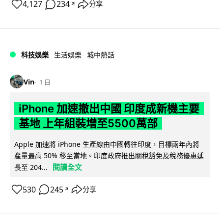
4,127
234
分享
↗
科技娛樂
生活娛樂
城中熱話
Vin
1 日
iPhone 加速撤出中國 印度成新機主要
基地 上年組裝增至5500萬部
Apple 加速將 iPhone 生產線由中國轉往印度，目標兩年內將
產量最高 50% 移至當地。印度政府推出關稅豁免及稅務優惠延
閱讀全文
長至 204...
530
245
分享
↗