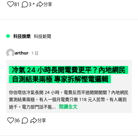
81
3
分享
↗
科技娛樂
科技新聞
arthur
1 日
冷氣 24 小時長開電費更平？內地網民
自測結果兩極 專家拆解慳電邏輯
你信唔信冷氣長開 24 小時，電費反而平過開開關關？內地網民
實測結果兩極，有人一個月電費只需 118 元人民幣，有人飆到
閱讀全文
過千。電力部門話不能...
36
分享