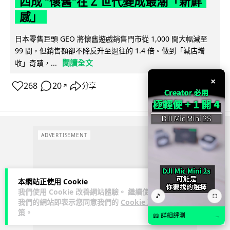
四成 "懷舊"在 Z 世代變成最潮「新鮮
感」
日本零售巨頭 GEO 將懷舊遊戲銷售門市從 1,000 間大幅減至
99 間，但銷售額卻不降反升至過往的 1.4 倍。做到「減店增
閱讀全文
收」奇蹟，...
×
268
20
分享
↗
ADVERTISEMENT
本網站正使用 Cookie
我們使用 Cookie 改善網站體驗。 繼續使用
🎵
⛶
我們的網站即表示您同意我們的
Cookie 政
策
。
📖 詳細評測
→