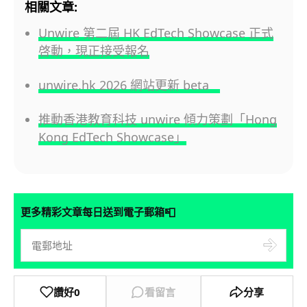
相關文章:
Unwire 第二屆 HK EdTech Showcase 正式
啓動，現正接受報名
unwire.hk 2026 網站更新 beta
推動香港教育科技 unwire 傾力策劃「Hong
Kong EdTech Showcase」
📮
更多精彩文章每日送到電子郵箱
讚好
0
看留言
分享