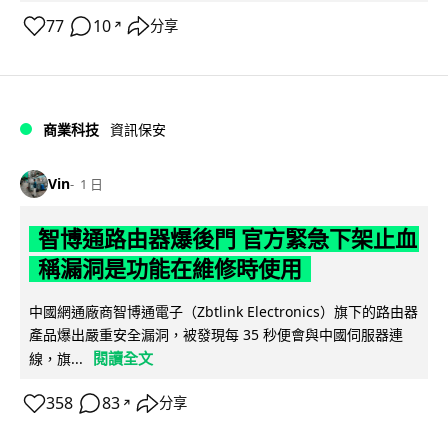
77
10
分享
↗
商業科技
資訊保安
Vin
1 日
智博通路由器爆後門 官方緊急下架止血
稱漏洞是功能在維修時使用
中國網通廠商智博通電子（Zbtlink Electronics）旗下的路由器
產品爆出嚴重安全漏洞，被發現每 35 秒便會與中國伺服器連
閱讀全文
線，旗...
358
83
分享
↗