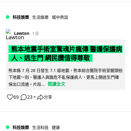
科技娛樂
生活娛樂
城中熱話
Lawton
1 日
熊本地震手術室驚魂片瘋傳 醫護保護病
人、逃生門 網民讚值得尊敬
熊本縣 7 月 28 日發生 7.1 級地震，熊本綜合醫院手術室鏡頭拍
下地震一刻，醫護人員臨危不亂保護病人，更馬上開逃生門確
閱讀全文
保出口流通。片段...
69
23
分享
↗
科技娛樂
生活科技
健康