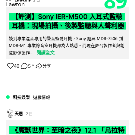
2 日
【評測】Sony IER-M500 入耳式監聽
耳機：現場拍攝、後製監聽與人聲利器
談到專業混音專用的聲音監聽耳機，Sony 經典 MDR-7506 到
MDR-M1 專業錄音室耳機都為人熟悉。而現在舞台製作者與創
閱讀全文
意影像製作...
40
5
分享
↗
科技娛樂
遊戲情報
天恩
2 日
《魔獸世界：至暗之夜》12.1 「烏拉特