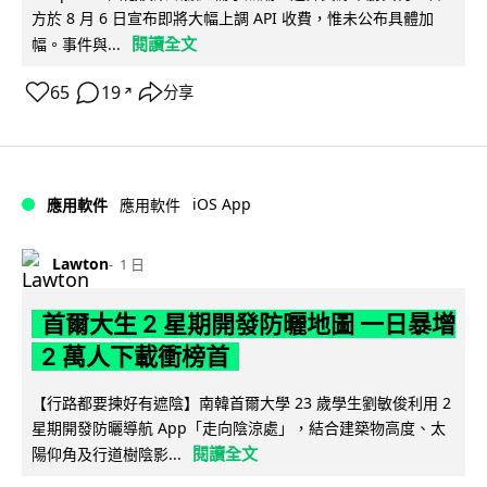
方於 8 月 6 日宣布即將大幅上調 API 收費，惟未公布具體加
閱讀全文
幅。事件與...
65
19
分享
↗
iOS App
應用軟件
應用軟件
Lawton
1 日
首爾大生 2 星期開發防曬地圖 一日暴增
2 萬人下載衝榜首
【行路都要揀好有遮陰】南韓首爾大學 23 歲學生劉敏俊利用 2
星期開發防曬導航 App「走向陰涼處」，結合建築物高度、太
閱讀全文
陽仰角及行道樹陰影...