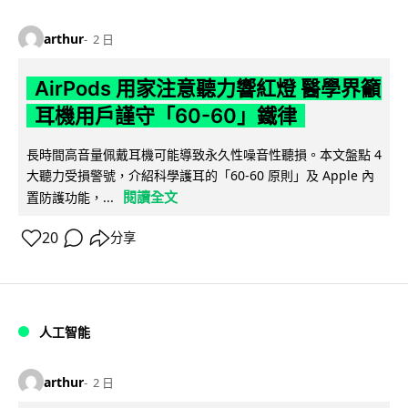
arthur
2 日
AirPods 用家注意聽力響紅燈 醫學界籲
耳機用戶謹守「60-60」鐵律
長時間高音量佩戴耳機可能導致永久性噪音性聽損。本文盤點 4
大聽力受損警號，介紹科學護耳的「60-60 原則」及 Apple 內
閱讀全文
置防護功能，...
20
分享
人工智能
arthur
2 日