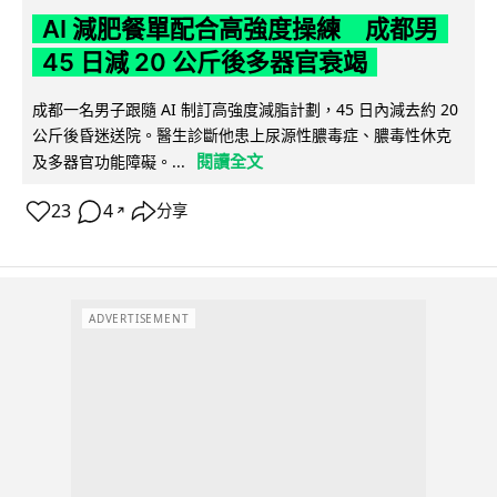
AI 減肥餐單配合高強度操練 成都男
45 日減 20 公斤後多器官衰竭
成都一名男子跟隨 AI 制訂高強度減脂計劃，45 日內減去約 20
公斤後昏迷送院。醫生診斷他患上尿源性膿毒症、膿毒性休克
閱讀全文
及多器官功能障礙。...
23
4
分享
↗
ADVERTISEMENT