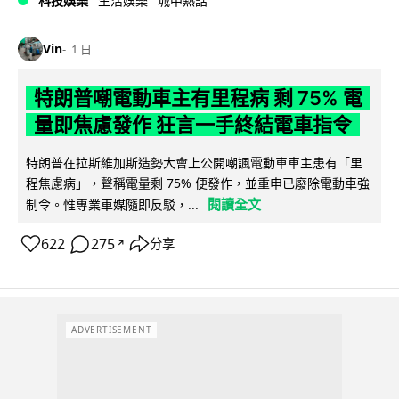
科技娛樂
生活娛樂
城中熱話
Vin
1 日
特朗普嘲電動車主有里程病 剩 75% 電
量即焦慮發作 狂言一手終結電車指令
特朗普在拉斯維加斯造勢大會上公開嘲諷電動車車主患有「里
程焦慮病」，聲稱電量剩 75% 便發作，並重申已廢除電動車強
閱讀全文
制令。惟專業車媒隨即反駁，...
622
275
分享
↗
ADVERTISEMENT