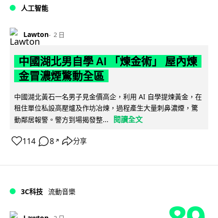
人工智能
Lawton
2 日
中國湖北男自學 AI 「煉金術」 屋內煉
金冒濃煙驚動全區
中國湖北黃石一名男子見金價高企，利用 AI 自學提煉黃金，在
租住單位私設高壓爐及作坊冶煉，過程產生大量刺鼻濃煙，驚
閱讀全文
動鄰居報警。警方到場揭發整...
114
8
分享
↗
3C科技
流動音樂
89
Lawton