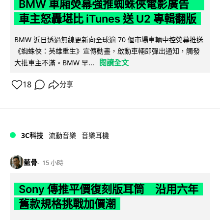
BMW 車廂熒幕強推蜘蛛俠電影廣告
車主怒轟堪比 iTunes 送 U2 專輯翻版
BMW 近日透過無線更新向全球逾 70 個市場車輛中控熒幕推送
《蜘蛛俠：英雄重生》宣傳動畫，啟動車輛即彈出通知，觸發
閱讀全文
大批車主不滿。BMW 早...
18
分享
3C科技
流動音樂
音樂耳機
藍骨
15 小時
Sony 傳推平價復刻版耳筒 沿用六年
舊款規格挑戰加價潮