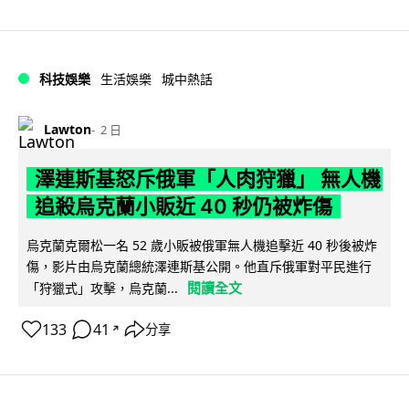
科技娛樂
生活娛樂
城中熱話
Lawton
2 日
澤連斯基怒斥俄軍「人肉狩獵」 無人機
追殺烏克蘭小販近 40 秒仍被炸傷
烏克蘭克爾松一名 52 歲小販被俄軍無人機追擊近 40 秒後被炸
傷，影片由烏克蘭總統澤連斯基公開。他直斥俄軍對平民進行
閱讀全文
「狩獵式」攻擊，烏克蘭...
133
41
分享
↗