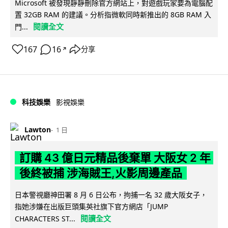
Microsoft 被發現靜靜刪除官方網站上，對遊戲玩家要為電腦配
置 32GB RAM 的建議。分析指微軟同時新推出的 8GB RAM 入
閱讀全文
門...
167
16
分享
↗
科技娛樂
影視娛樂
Lawton
1 日
訂購 43 億日元精品後棄單 大阪女 2 年
後終被捕 涉海賊王,火影周邊產品
日本警視廳神田署 8 月 6 日公布，拘捕一名 32 歲大阪女子，
指她涉嫌在出版巨頭集英社旗下官方網店「JUMP
閱讀全文
CHARACTERS ST...