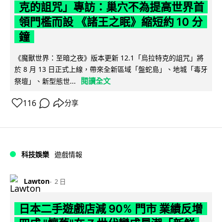
克的詛咒」專訪：巢穴不為提高世界首
領門檻而設 《諸王之眠》縮短約 10 分
鐘
《魔獸世界：至暗之夜》版本更新 12.1「烏拉特克的詛咒」將
於 8 月 13 日正式上線，帶來全新區域「盤蛇島」、地城「毒牙
閱讀全文
祭壇」、新型態世...
116
分享
科技娛樂
遊戲情報
Lawton
2 日
日本二手遊戲店減 90% 門市 業績反增