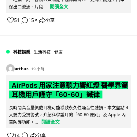
閱讀全文
保出口流通。片段...
51
15
分享
↗
科技娛樂
生活科技
健康
arthur
19 小時
AirPods 用家注意聽力響紅燈 醫學界籲
耳機用戶謹守「60-60」鐵律
長時間高音量佩戴耳機可能導致永久性噪音性聽損。本文盤點 4
大聽力受損警號，介紹科學護耳的「60-60 原則」及 Apple 內
閱讀全文
置防護功能，...
14
分享