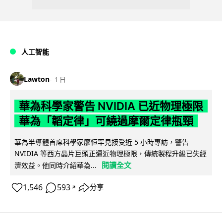
人工智能
Lawton
1 日
華為科學家警告 NVIDIA 已近物理極限
華為「韜定律」可繞過摩爾定律瓶頸
華為半導體首席科學家廖恒罕見接受近 5 小時專訪，警告
NVIDIA 等西方晶片巨頭正逼近物理極限，傳統製程升級已失經
閱讀全文
濟效益。他同時介紹華為...
1,546
593
分享
↗