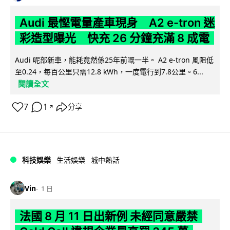
Audi 最慳電量產車現身 A2 e-tron 迷
彩造型曝光 快充 26 分鐘充滿 8 成電
Audi 呢部新車，能耗竟然係25年前嘅一半。 A2 e-tron 風阻低
至0.24，每百公里只需12.8 kWh，一度電行到7.8公里。6...
閱讀全文
7
1
分享
↗
科技娛樂
生活娛樂
城中熱話
Vin
1 日
法國 8 月 11 日出新例 未經同意嚴禁