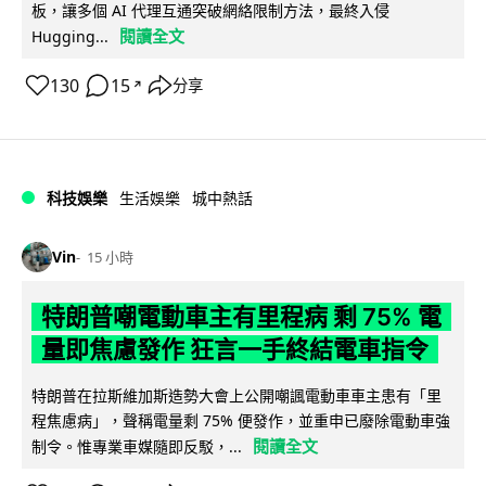
板，讓多個 AI 代理互通突破網絡限制方法，最終入侵
閱讀全文
Hugging...
130
15
分享
↗
科技娛樂
生活娛樂
城中熱話
Vin
15 小時
特朗普嘲電動車主有里程病 剩 75% 電
量即焦慮發作 狂言一手終結電車指令
特朗普在拉斯維加斯造勢大會上公開嘲諷電動車車主患有「里
程焦慮病」，聲稱電量剩 75% 便發作，並重申已廢除電動車強
閱讀全文
制令。惟專業車媒隨即反駁，...