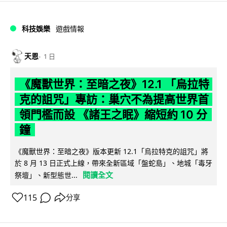
科技娛樂
遊戲情報
天恩
1 日
《魔獸世界：至暗之夜》12.1 「烏拉特
克的詛咒」專訪：巢穴不為提高世界首
領門檻而設 《諸王之眠》縮短約 10 分
鐘
《魔獸世界：至暗之夜》版本更新 12.1「烏拉特克的詛咒」將
於 8 月 13 日正式上線，帶來全新區域「盤蛇島」、地城「毒牙
閱讀全文
祭壇」、新型態世...
115
分享