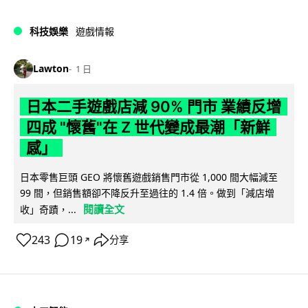
科技娛樂
遊戲情報
Lawton
1 日
日本二手遊戲店減 90% 門市 業績反增
四成 "懷舊"在 Z 世代變成最潮「新鮮
感」
日本零售巨頭 GEO 將懷舊遊戲銷售門市從 1,000 間大幅減至
99 間，但銷售額卻不降反升至過往的 1.4 倍。做到「減店增
閱讀全文
收」奇蹟，...
243
19
分享
↗