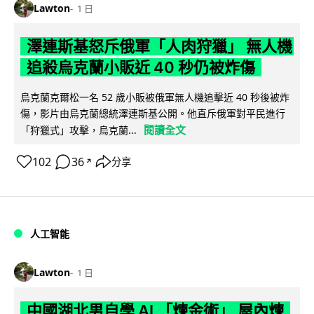
Lawton
1 日
澤連斯基怒斥俄軍「人肉狩獵」 無人機
追殺烏克蘭小販近 40 秒仍被炸傷
烏克蘭克爾松一名 52 歲小販被俄軍無人機追擊近 40 秒後被炸
傷，影片由烏克蘭總統澤連斯基公開。他直斥俄軍對平民進行
閱讀全文
「狩獵式」攻擊，烏克蘭...
102
36
分享
↗
人工智能
Lawton
1 日
中國湖北男自學 AI 「煉金術」 屋內煉