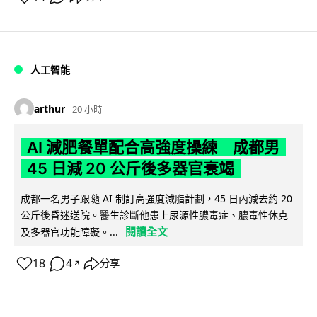
人工智能
arthur
20 小時
AI 減肥餐單配合高強度操練 成都男
45 日減 20 公斤後多器官衰竭
成都一名男子跟隨 AI 制訂高強度減脂計劃，45 日內減去約 20
公斤後昏迷送院。醫生診斷他患上尿源性膿毒症、膿毒性休克
閱讀全文
及多器官功能障礙。...
18
4
分享
↗