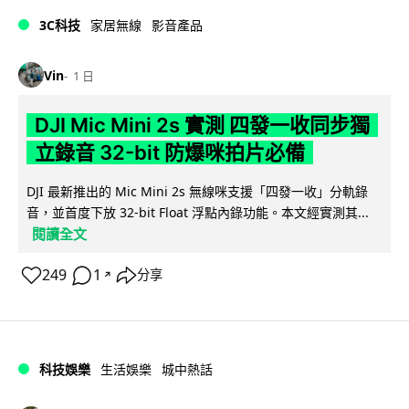
3C科技
家居無線
影音產品
Vin
1 日
DJI Mic Mini 2s 實測 四發一收同步獨
立錄音 32-bit 防爆咪拍片必備
DJI 最新推出的 Mic Mini 2s 無線咪支援「四發一收」分軌錄
音，並首度下放 32-bit Float 浮點內錄功能。本文經實測其...
閱讀全文
249
1
分享
↗
科技娛樂
生活娛樂
城中熱話