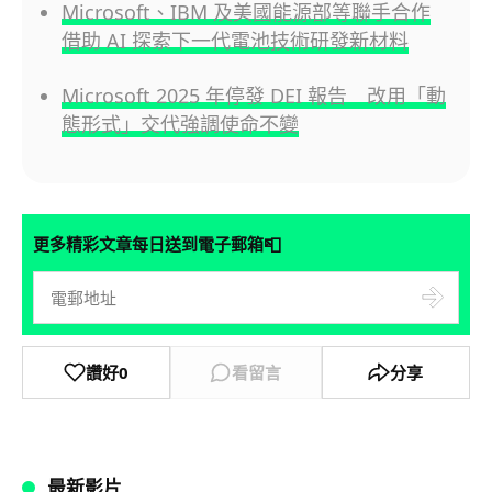
Microsoft、IBM 及美國能源部等聯手合作
借助 AI 探索下一代電池技術研發新材料
Microsoft 2025 年停發 DEI 報告 改用「動
態形式」交代強調使命不變
📮
更多精彩文章每日送到電子郵箱
讚好
0
看留言
分享
最新影片