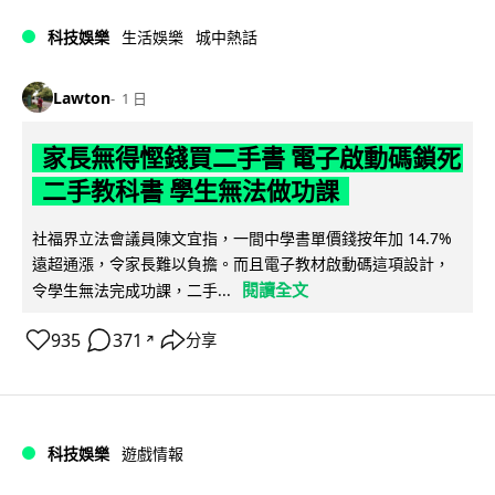
科技娛樂
生活娛樂
城中熱話
Lawton
1 日
家長無得慳錢買二手書 電子啟動碼鎖死
二手教科書 學生無法做功課
社福界立法會議員陳文宜指，一間中學書單價錢按年加 14.7%
遠超通漲，令家長難以負擔。而且電子教材啟動碼這項設計，
閱讀全文
令學生無法完成功課，二手...
935
371
分享
↗
科技娛樂
遊戲情報