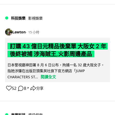
科技娛樂
影視娛樂
Lawton
15 小時
訂購 43 億日元精品後棄單 大阪女 2 年
後終被捕 涉海賊王,火影周邊產品
日本警視廳神田署 8 月 6 日公布，拘捕一名 32 歲大阪女子，
指她涉嫌在出版巨頭集英社旗下官方網店「JUMP
閱讀全文
CHARACTERS ST...
52
8
分享
↗
商業科技
資訊保安