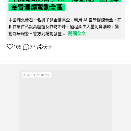
金冒濃煙驚動全區
中國湖北黃石一名男子見金價高企，利用 AI 自學提煉黃金，在
租住單位私設高壓爐及作坊冶煉，過程產生大量刺鼻濃煙，驚
閱讀全文
動鄰居報警。警方到場揭發整...
105
7
分享
↗
ADVERTISEMENT