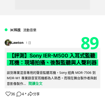
3C科技
流動音樂
89
Lawton
1 日
【評測】Sony IER-M500 入耳式監聽
耳機：現場拍攝、後製監聽與人聲利器
談到專業混音專用的聲音監聽耳機，Sony 經典 MDR-7506 到
MDR-M1 專業錄音室耳機都為人熟悉。而現在舞台製作者與創
閱讀全文
意影像製作...
36
4
分享
↗