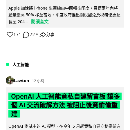
Apple 加速將 iPhone 生產線由中國轉往印度，目標兩年內將
產量最高 50% 移至當地。印度政府推出關稅豁免及稅務優惠延
閱讀全文
長至 204...
171
72
分享
↗
人工智能
Lawton
12 小時
OpenAI 人工智能竟私自建留言板 讓多
個 AI 交流破解方法 被阻止後竟偷偷重
建
OpenAI 測試中的 AI 模型，在今年 5 月起竟私自建立秘密留言