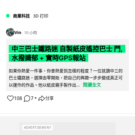
商業科技
3D 打印
Vin
10 小時
中三巴士鐵路迷 自製紙皮遙控巴士 門,
水撥識郁 + 實時GPS報站
如果你熱愛一件事，你會熱愛到怎樣的程度？一位就讀中三的
巴士鐵路迷，選擇由零開始，把自己的興趣一步步變成真正可
閱讀全文
以運作的作品。他以紙皮親手製作出...
108
7
分享
↗
ADVERTISEMENT