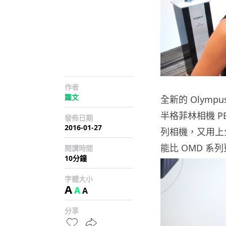
作者
籮文
全新的 Olympu
半格菲林相機 PE
發佈日期
2016-01-27
列相機，又用上全新
能比 OMD 
閱讀時間
10分鐘
字體大小
A
A
A
分享