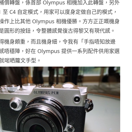
償轉盤，係首部 Olympus 相機加入此轉盤，另外
1 至 C4 自定模式，用家可以度身定做自己的模式，
作上比其他 Olympus 相機優勝。方方正正嘅機身
是圓形的按鈕，令整體感覺復古得黎又有現代感。
得機身頗重，而且機身細，令我有「手指唔知放邊
唔穩陣，好在 Olympus 提供一系列配件供用家選
手柄就啱晒籮文手型。