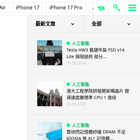
Air
iPhone 17
iPhone 17 Pro
AirPods Pro 3
Ap
最新文章
全部
人工智能
Tesla HW3 舊硬件裝 FSD v14
Lite 頻現過熱 部分...
06.08.2026
人工智能
港大工程學院研極簡架構晶片 搜
尋速度勝標準 CPU 1 億倍
06.08.2026
人工智能
靠快閃記憶體紓緩 DRAM 不足
KIOXIA 推 XL1 記憶體...