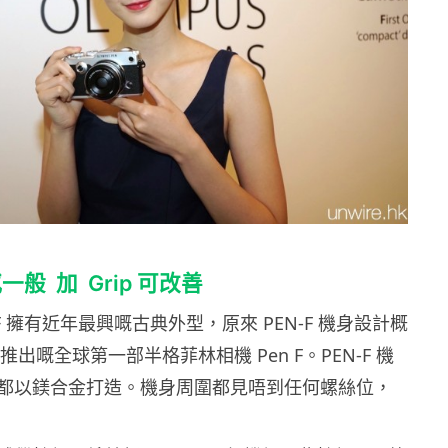
般 加 Grip 可改善
EN-F 擁有近年最興嘅古典外型，原來 PEN-F 機身設計概
推出嘅全球第一部半格菲林相機 Pen F。PEN-F 機
都以鎂合金打造。機身周圍都見唔到任何螺絲位，