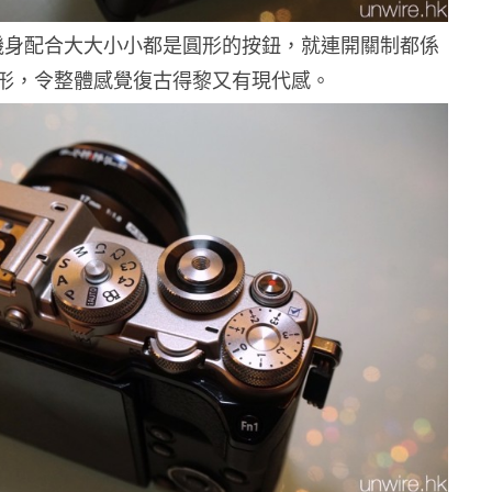
機身配合大大小小都是圓形的按鈕，就連開關制都係
形，令整體感覺復古得黎又有現代感。