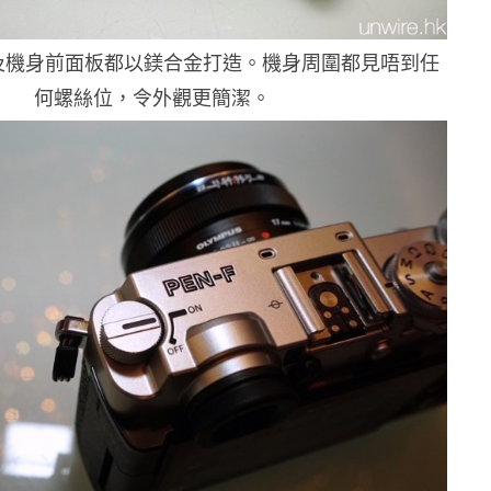
機頂及機身前面板都以鎂合金打造。機身周圍都見唔到任
何螺絲位，令外觀更簡潔。