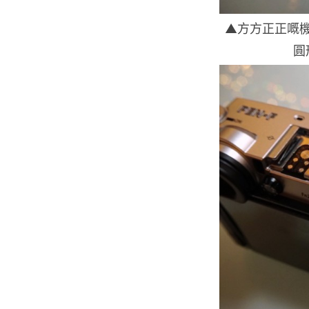
▲方方正正嘅
圓