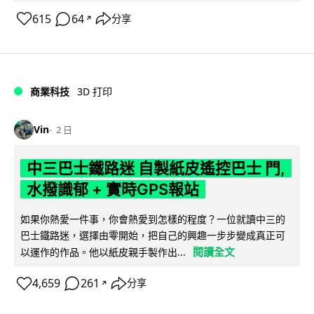
615
64
分享
↗
商業科技
3D 打印
Vin
2 日
中三巴士鐵路迷 自製紙皮遙控巴士 門,
水撥識郁 + 實時GPS報站
如果你熱愛一件事，你會熱愛到怎樣的程度？一位就讀中三的
巴士鐵路迷，選擇由零開始，把自己的興趣一步步變成真正可
閱讀全文
以運作的作品。他以紙皮親手製作出...
4,659
261
分享
↗