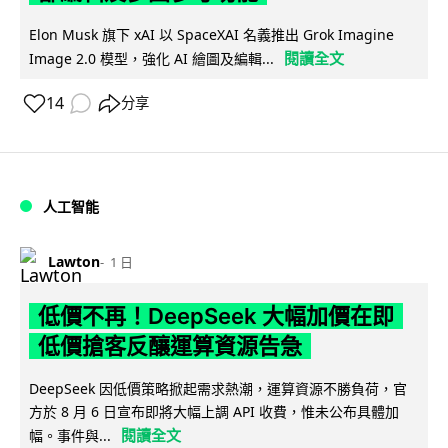
Elon Musk 旗下 xAI 以 SpaceXAI 名義推出 Grok Imagine
閱讀全文
Image 2.0 模型，強化 AI 繪圖及編輯...
14
分享
人工智能
Lawton
1 日
低價不再！DeepSeek 大幅加價在即
低價搶客反釀運算資源告急
DeepSeek 因低價策略掀起需求熱潮，運算資源不勝負荷，官
方於 8 月 6 日宣布即將大幅上調 API 收費，惟未公布具體加
閱讀全文
幅。事件與...