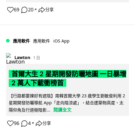
69
20
分享
↗
iOS App
應用軟件
應用軟件
Lawton
1 日
首爾大生 2 星期開發防曬地圖 一日暴增
2 萬人下載衝榜首
【行路都要揀好有遮陰】南韓首爾大學 23 歲學生劉敏俊利用 2
星期開發防曬導航 App「走向陰涼處」，結合建築物高度、太
閱讀全文
陽仰角及行道樹陰影...
96
4
分享
↗