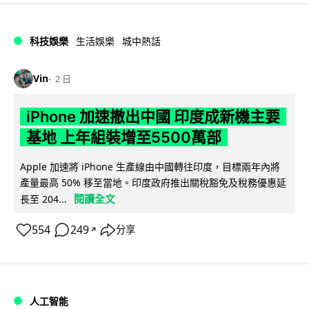
科技娛樂
生活娛樂
城中熱話
Vin
2 日
iPhone 加速撤出中國 印度成新機主要
基地 上年組裝增至5500萬部
Apple 加速將 iPhone 生產線由中國轉往印度，目標兩年內將
產量最高 50% 移至當地。印度政府推出關稅豁免及稅務優惠延
閱讀全文
長至 204...
554
249
分享
↗
人工智能