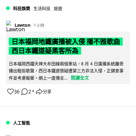
科技娛樂
生活科技
旅遊
Lawton
7 小時
日本福岡地鐵廣播被入侵 播不雅歌曲
西日本鐵道疑黑客所為
日本福岡西鐵天神大牟田線兩個車站，8 月 4 日廣播系統離奇
播出粗俗歌聲，西日本鐵道懷疑遭第三方非法入侵，正調查事
閱讀全文
件並考慮報案。網上一度傳言...
36
2
分享
↗
人工智能