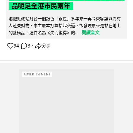
品呃足全港市民兩年
港鐵紅磡站月台一個銀色「銀包」多年來一再令乘客誤以為有
人遺失財物，事主原本打算拾起交還，卻發現原來是黏在地上
閱讀全文
的藝術品。這件名為《失而復得》的...
94
3
分享
↗
ADVERTISEMENT