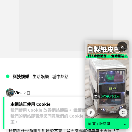
×
科技娛樂
生活娛樂
城中熱話
Vin
2 日
本網站正使用 Cookie
特朗普嘲電動車主有里程病 剩 75% 電
我們使用 Cookie 改善網站體驗。 繼續使用
🎵
⛶
我們的網站即表示您同意我們的
Cookie 政
量即焦慮發作 狂言一手終結電車指令
策
。
📖 文字版訪問
→
特朗普在拉斯維加斯造勢大會上公開嘲諷電動車車主患有「里