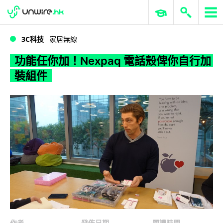
WWDC 2026
GenAI 與雲端科技專區
ERP 與商業 AI
功能任你加！Nexpaq 電話殼俾你自行加裝組件
3C科技
家居無線
功能任你加！Nexpaq 電話殼俾你自行加
裝組件
作者
發佈日期
閱讀時間