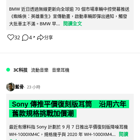
BMW 近日透過無線更新向全球逾 70 個市場車輛中控熒幕推送
《蜘蛛俠：英雄重生》宣傳動畫，啟動車輛即彈出通知，觸發
閱讀全文
大批車主不滿。BMW 早...
32
4
分享
↗
3C科技
流動音樂
音樂耳機
藍骨
23 小時
Sony 傳推平價復刻版耳筒 沿用六年
舊款規格挑戰加價潮
最近有爆料指 Sony 計劃於 9 月 7 日推出平價復刻版降噪耳機
閱讀
WH-1000XM4C，規格幾乎與 2020 年 WH-1000XM4...