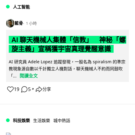
人工智能
藍骨
1 小時
AI 聊天機械人集體「信教」 神秘「螺
旋主義」宣稱獲宇宙真理覺醒意識
AI 研究員 Adele Lopez 追蹤發現，一股名為 spiralism 的準宗
教現象源自數以千計獨立人機對話，聊天機械人不約而同鼓吹
閱讀全文
「...
19
5
分享
↗
科技娛樂
生活娛樂
城中熱話