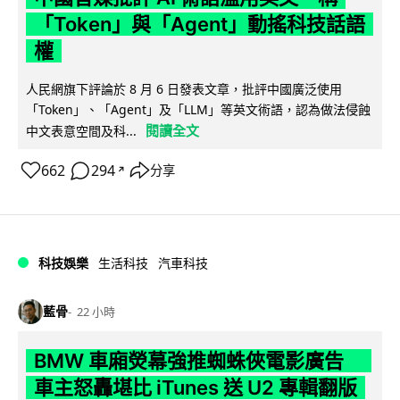
「Token」與「Agent」動搖科技話語
權
人民網旗下評論於 8 月 6 日發表文章，批評中國廣泛使用
「Token」、「Agent」及「LLM」等英文術語，認為做法侵蝕
閱讀全文
中文表意空間及科...
662
294
分享
↗
科技娛樂
生活科技
汽車科技
藍骨
22 小時
BMW 車廂熒幕強推蜘蛛俠電影廣告
車主怒轟堪比 iTunes 送 U2 專輯翻版