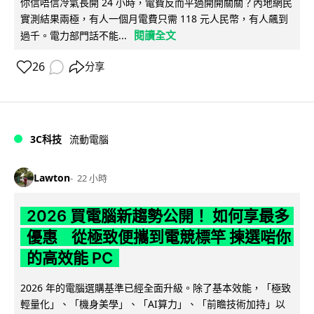
你信唔信冷氣長開 24 小時，電費反而平過開開關關？內地網民
實測結果兩極，有人一個月電費只需 118 元人民幣，有人飆到
閱讀全文
過千。電力部門話不能...
26
分享
3C科技
流動電腦
Lawton
22 小時
2026 買電腦新趨勢公開！ 如何享最多
優惠 從極致便攜到電競標竿 揀選啱你
的高效能 PC
2026 年的電腦選購基準已經全面升級。除了基本效能，「極致
輕量化」、「機身美學」、「AI算力」、「前瞻技術加持」以