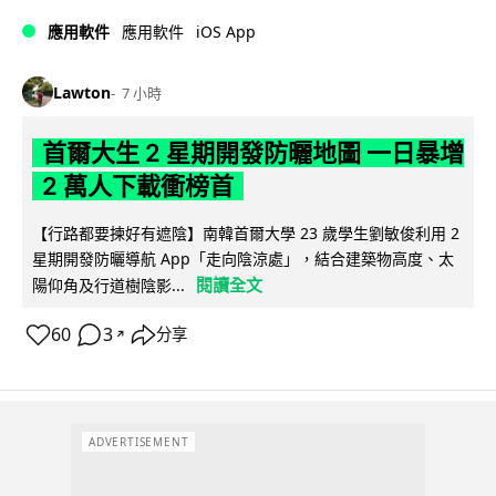
iOS App
應用軟件
應用軟件
Lawton
7 小時
首爾大生 2 星期開發防曬地圖 一日暴增
2 萬人下載衝榜首
【行路都要揀好有遮陰】南韓首爾大學 23 歲學生劉敏俊利用 2
星期開發防曬導航 App「走向陰涼處」，結合建築物高度、太
閱讀全文
陽仰角及行道樹陰影...
60
3
分享
↗
ADVERTISEMENT