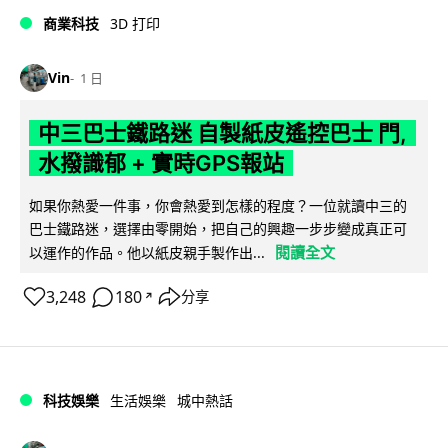
商業科技
3D 打印
Vin
1 日
中三巴士鐵路迷 自製紙皮遙控巴士 門,
水撥識郁 + 實時GPS報站
如果你熱愛一件事，你會熱愛到怎樣的程度？一位就讀中三的
巴士鐵路迷，選擇由零開始，把自己的興趣一步步變成真正可
閱讀全文
以運作的作品。他以紙皮親手製作出...
3,248
180
分享
↗
科技娛樂
生活娛樂
城中熱話