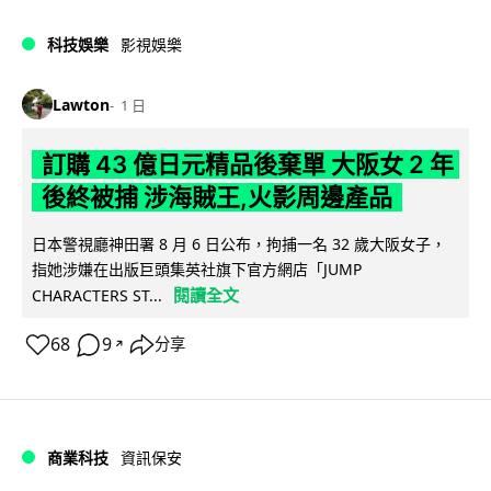
科技娛樂
影視娛樂
Lawton
1 日
訂購 43 億日元精品後棄單 大阪女 2 年
後終被捕 涉海賊王,火影周邊產品
日本警視廳神田署 8 月 6 日公布，拘捕一名 32 歲大阪女子，
指她涉嫌在出版巨頭集英社旗下官方網店「JUMP
閱讀全文
CHARACTERS ST...
68
9
分享
↗
商業科技
資訊保安