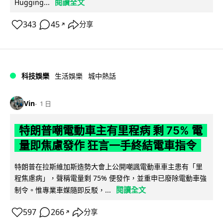
閱讀全文
Hugging...
343
45
分享
↗
科技娛樂
生活娛樂
城中熱話
Vin
1 日
特朗普嘲電動車主有里程病 剩 75% 電
量即焦慮發作 狂言一手終結電車指令
特朗普在拉斯維加斯造勢大會上公開嘲諷電動車車主患有「里
程焦慮病」，聲稱電量剩 75% 便發作，並重申已廢除電動車強
閱讀全文
制令。惟專業車媒隨即反駁，...
597
266
分享
↗