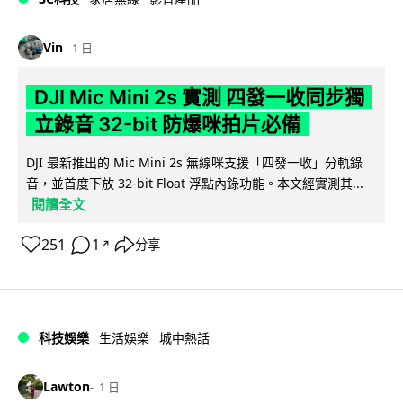
Vin
1 日
DJI Mic Mini 2s 實測 四發一收同步獨
立錄音 32-bit 防爆咪拍片必備
DJI 最新推出的 Mic Mini 2s 無線咪支援「四發一收」分軌錄
音，並首度下放 32-bit Float 浮點內錄功能。本文經實測其...
閱讀全文
251
1
分享
↗
科技娛樂
生活娛樂
城中熱話
Lawton
1 日