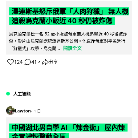
澤連斯基怒斥俄軍「人肉狩獵」 無人機
追殺烏克蘭小販近 40 秒仍被炸傷
烏克蘭克爾松一名 52 歲小販被俄軍無人機追擊近 40 秒後被炸
傷，影片由烏克蘭總統澤連斯基公開。他直斥俄軍對平民進行
閱讀全文
「狩獵式」攻擊，烏克蘭...
124
41
分享
↗
人工智能
Lawton
1 日
中國湖北男自學 AI 「煉金術」 屋內煉
金冒濃煙驚動全區