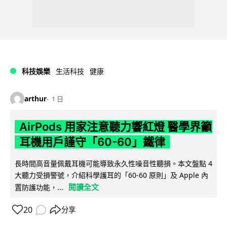
科技娛樂
生活科技
健康
arthur
1 日
AirPods 用家注意聽力響紅燈 醫學界籲
耳機用戶謹守「60-60」鐵律
長時間高音量佩戴耳機可能導致永久性噪音性聽損。本文盤點 4
大聽力受損警號，介紹科學護耳的「60-60 原則」及 Apple 內
閱讀全文
置防護功能，...
20
分享