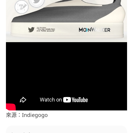
來源：Indiegogo