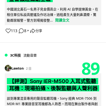
中國湖北黃石一名男子見金價高企，利用 AI 自學提煉黃金，在
租住單位私設高壓爐及作坊冶煉，過程產生大量刺鼻濃煙，驚
閱讀全文
動鄰居報警。警方到場揭發整...
113
8
分享
↗
3C科技
流動音樂
89
Lawton
2 日
【評測】Sony IER-M500 入耳式監聽
耳機：現場拍攝、後製監聽與人聲利器
談到專業混音專用的聲音監聽耳機，Sony 經典 MDR-7506 到
MDR-M1 專業錄音室耳機都為人熟悉。而現在舞台製作者與創