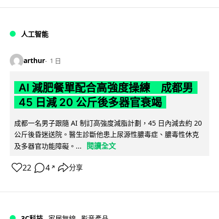
人工智能
arthur
1 日
AI 減肥餐單配合高強度操練 成都男
45 日減 20 公斤後多器官衰竭
成都一名男子跟隨 AI 制訂高強度減脂計劃，45 日內減去約 20
公斤後昏迷送院。醫生診斷他患上尿源性膿毒症、膿毒性休克
閱讀全文
及多器官功能障礙。...
22
4
分享
↗
3C科技
家居無線
影音產品