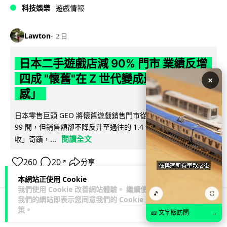
科技娛樂
遊戲情報
Lawton
2 日
日本二手遊戲店減 90% 門市 業績反增
四成 "懷舊"在 Z 世代變成最潮「新鮮
×
感」
日本零售巨頭 GEO 將懷舊遊戲銷售門市從 1,000 間大幅減至
99 間，但銷售額卻不降反升至過往的 1.4 倍。做到「減店增
閱讀全文
收」奇蹟，...
260
20
分享
↗
本網站正使用 Cookie
我們使用 Cookie 改善網站體驗。 繼續使用
🎵
⛶
我們的網站即表示您同意我們的
Cookie 政
策
。
📖 文字版訪問
人工智能
→