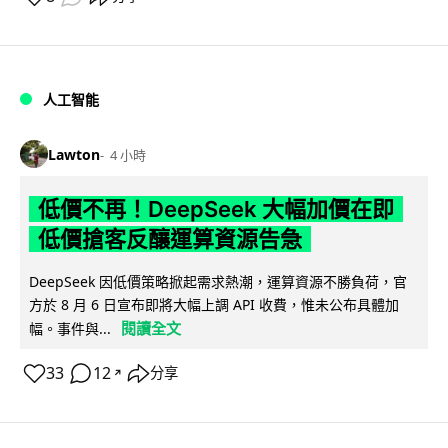
人工智能
Lawton
4 小時
低價不再！DeepSeek 大幅加價在即
低價搶客反釀運算資源告急
DeepSeek 因低價策略掀起需求熱潮，運算資源不勝負荷，官
方於 8 月 6 日宣布即將大幅上調 API 收費，惟未公布具體加
閱讀全文
幅。事件與...
33
12
分享
↗