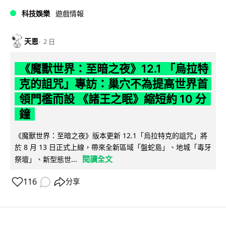
科技娛樂
遊戲情報
天恩
2 日
《魔獸世界：至暗之夜》12.1 「烏拉特
克的詛咒」專訪：巢穴不為提高世界首
領門檻而設 《諸王之眠》縮短約 10 分
鐘
《魔獸世界：至暗之夜》版本更新 12.1「烏拉特克的詛咒」將
於 8 月 13 日正式上線，帶來全新區域「盤蛇島」、地城「毒牙
閱讀全文
祭壇」、新型態世...
116
分享