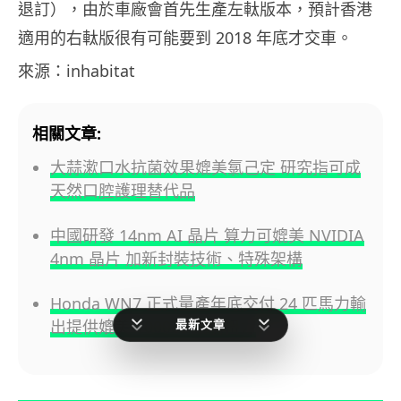
退訂），由於車廠會首先生產左軚版本，預計香港
適用的右軚版很有可能要到 2018 年底才交車。
來源：inhabitat
相關文章:
大蒜漱口水抗菌效果媲美氯己定 研究指可成
天然口腔護理替代品
中國研發 14nm AI 晶片 算力可媲美 NVIDIA
4nm 晶片 加新封裝技術、特殊架構
Honda WN7 正式量產年底交付 24 匹馬力輸
最新文章
出提供媲美 1000cc 級別扭力