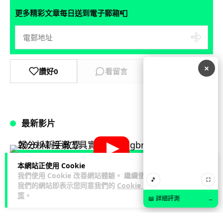
📮
更多精彩文章每日送到電子郵箱
×
讚好
0
看留言
分享
最新影片
本網站正使用 Cookie
Model 3
Tesla
我們使用 Cookie 改善網站體驗。 繼續使用
🎵
⛶
我們的網站即表示您同意我們的
Cookie 政
策
。
📖 詳細評測
→