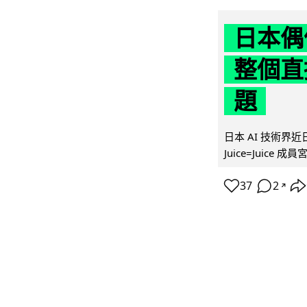
日本偶
整個直
題
日本 AI 技術
Juice=Juic
37
2
↗