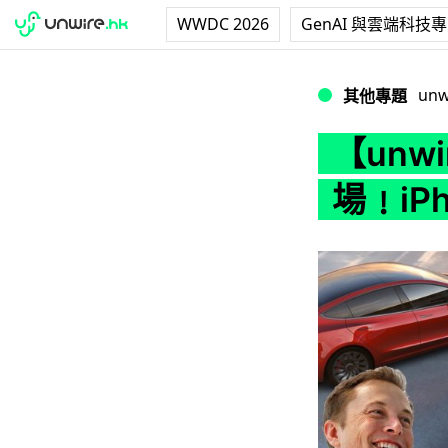
WWDC 2026
GenAI 與雲端科技
【unwire TV】T
unw
其他專題
【unwi
場﹗iP