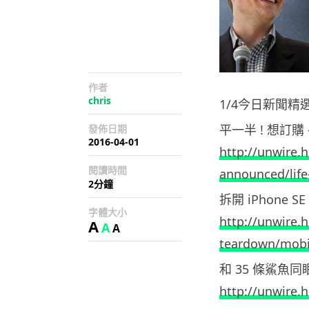
作者
chris
1/4今日新聞精
平一半 ! 想訂購 
發佈日期
2016-04-01
http://unwire.h
閱讀時間
announced/life
2分鐘
拆開 iPhone
字體大小
http://unwire.
A
A
A
teardown/mobi
和 35 條鯊魚同
http://unwire.h