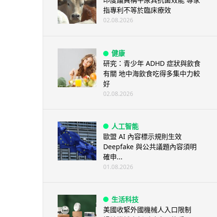
指專利不等於臨床療效
02.08.2026
健康
研究：青少年 ADHD 症狀與飲食
有關 地中海飲食吃得多集中力較
好
02.08.2026
人工智能
歐盟 AI 內容標示規則生效
Deepfake 與公共議題內容須明
確申...
01.08.2026
生活科技
美國收緊外國機械人入口限制