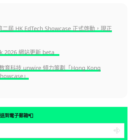
 第二屆 HK EdTech Showcase 正式啓動，現正
.hk 2026 網站更新 beta
育科技 unwire 傾力策劃「Hong Kong
Showcase」
📮
送到電子郵箱