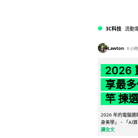
3C科技
流動
Lawton
8 小時
202
享最多
竿 揀
2026 年的電
身美學」、「AI算
讀全文