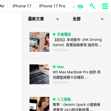
Air
iPhone 17
iPhone 17 Pro
AirPods Pro 3
Ap
最新文章
全部
手提電話
【試玩】本地製作《HK Driving
Game》真實路線重現 操控有...
03.08.2026
Mac
M5 Max MacBook Pro 過熱 熱
到鍵盤按鍵卡住機殼 ...
03.08.2026
人工智能
教學：Gemini Spark 小龍蝦香
港實測 24小時自動格價 ...