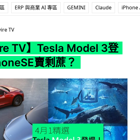
專區
ERP 與商業 AI 專區
GEMINI
Claude
iPhone 
esla Model 3登場﹗iPhoneSE賣剩蔗？
ire TV
re TV】Tesla Model 3登
honeSE賣剩蔗？