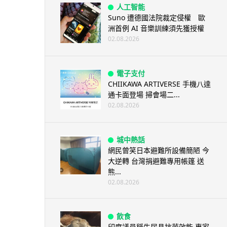
人工智能
Suno 遭德國法院裁定侵權 歐
洲首例 AI 音樂訓練須先獲授權
02.08.2026
電子支付
CHIIKAWA ARTIVERSE 手機八達
通卡面登場 掃會場二...
02.08.2026
城中熱話
網民曾笑日本避難所設備簡陋 今
大逆轉 台灣捐避難專用帳篷 送
熊...
02.08.2026
飲食
印度議員稱牛尿具抗菌效能 專家