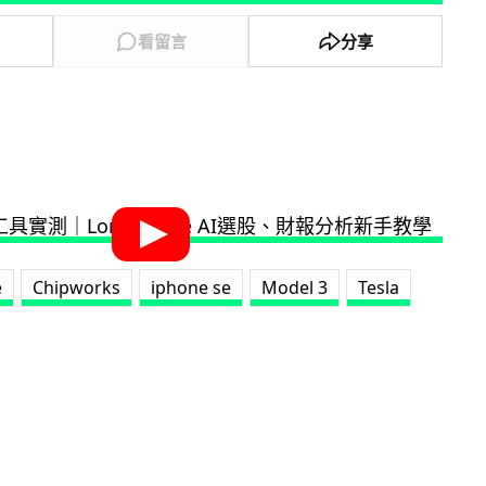
看留言
分享
e
Chipworks
iphone se
Model 3
Tesla