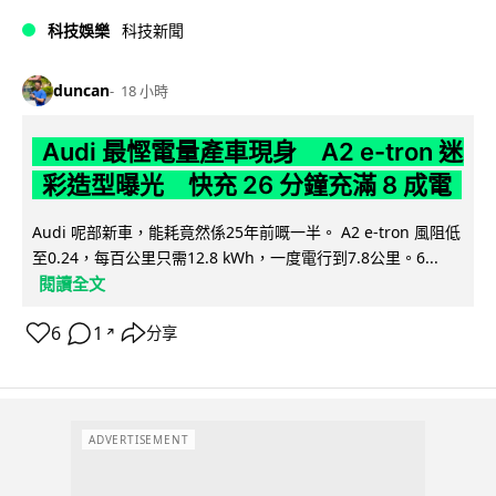
科技娛樂
科技新聞
duncan
18 小時
Audi 最慳電量產車現身 A2 e-tron 迷
彩造型曝光 快充 26 分鐘充滿 8 成電
Audi 呢部新車，能耗竟然係25年前嘅一半。 A2 e-tron 風阻低
至0.24，每百公里只需12.8 kWh，一度電行到7.8公里。6...
閱讀全文
6
1
分享
↗
ADVERTISEMENT