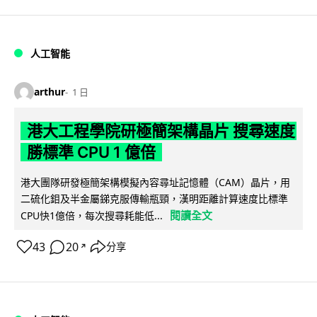
人工智能
arthur
1 日
港大工程學院研極簡架構晶片 搜尋速度
勝標準 CPU 1 億倍
港大團隊研發極簡架構模擬內容尋址記憶體（CAM）晶片，用
二硫化鉬及半金屬銻克服傳輸瓶頸，漢明距離計算速度比標準
閱讀全文
CPU快1億倍，每次搜尋耗能低...
43
20
分享
↗