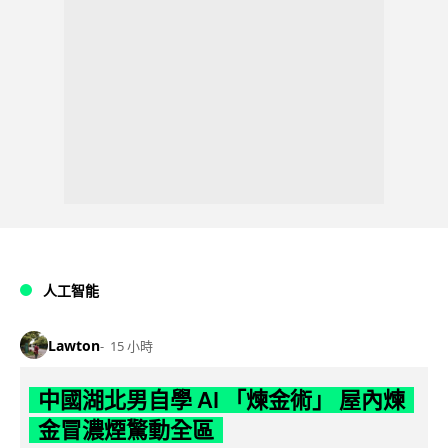
人工智能
Lawton
15 小時
中國湖北男自學 AI 「煉金術」 屋內煉
金冒濃煙驚動全區