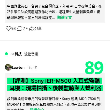
中國湖北黃石一名男子見金價高企，利用 AI 自學提煉黃金，在
租住單位私設高壓爐及作坊冶煉，過程產生大量刺鼻濃煙，驚
閱讀全文
動鄰居報警。警方到場揭發整...
93
7
分享
↗
3C科技
流動音樂
89
Lawton
16 小時
【評測】Sony IER-M500 入耳式監聽
耳機：現場拍攝、後製監聽與人聲利器
談到專業混音專用的聲音監聽耳機，Sony 經典 MDR-7506 到
MDR-M1 專業錄音室耳機都為人熟悉。而現在舞台製作者與創