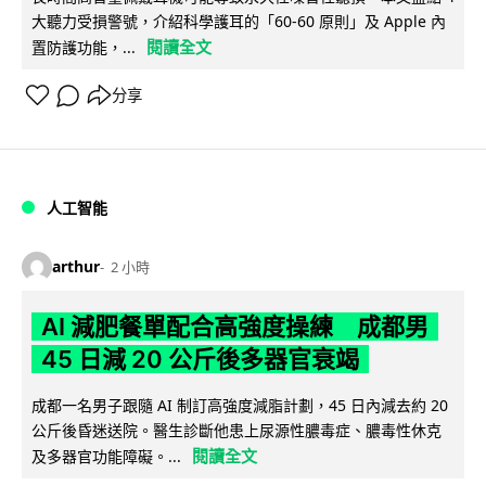
大聽力受損警號，介紹科學護耳的「60-60 原則」及 Apple 內
閱讀全文
置防護功能，...
分享
人工智能
arthur
2 小時
AI 減肥餐單配合高強度操練 成都男
45 日減 20 公斤後多器官衰竭
成都一名男子跟隨 AI 制訂高強度減脂計劃，45 日內減去約 20
公斤後昏迷送院。醫生診斷他患上尿源性膿毒症、膿毒性休克
閱讀全文
及多器官功能障礙。...