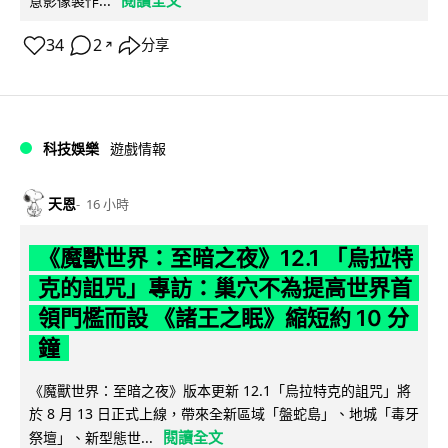
閱讀全文
意影像製作...
34
2
分享
↗
科技娛樂
遊戲情報
天恩
16 小時
《魔獸世界：至暗之夜》12.1 「烏拉特
克的詛咒」專訪：巢穴不為提高世界首
領門檻而設 《諸王之眠》縮短約 10 分
鐘
《魔獸世界：至暗之夜》版本更新 12.1「烏拉特克的詛咒」將
於 8 月 13 日正式上線，帶來全新區域「盤蛇島」、地城「毒牙
閱讀全文
祭壇」、新型態世...