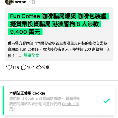
Lawton
1 日
Fun Coffee 咖啡騙局爆煲 咖啡包裝虛
擬貨幣投資騙局 港澳警拘 8 人涉款
9,400 萬元
香港警方聯同澳門司警搗破以養生咖啡生意包裝的虛擬貨幣投
資騙局 Fun Coffee，兩地共拘捕 8 人，接獲逾 200 宗舉報，涉
閱讀全文
款 9,4...
119
10
分享
↗
本網站正使用 Cookie
科技娛樂
生活科技
智慧城市
我們使用 Cookie 改善網站體驗。 繼續使用
我們的網站即表示您同意我們的
Cookie 政
Lawton
策
。
1 日