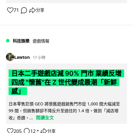
71
分享
科技娛樂
遊戲情報
Lawton
17 小時
日本二手遊戲店減 90% 門市 業績反增
四成 "懷舊"在 Z 世代變成最潮「新鮮
感」
日本零售巨頭 GEO 將懷舊遊戲銷售門市從 1,000 間大幅減至
99 間，但銷售額卻不降反升至過往的 1.4 倍。做到「減店增
閱讀全文
收」奇蹟，...
205
12
分享
↗