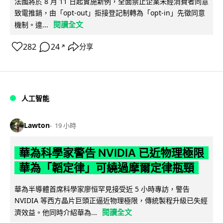
法國將於 8 月 11 日起實施新例，全面禁止企業未經消費者同意
致電推銷，由「opt-out」拒接登記制轉為「opt-in」先徵同意
閱讀全文
機制。違...
282
24
分享
↗
人工智能
Lawton
19 小時
華為科學家警告 NVIDIA 已近物理極限
華為「韜定律」可繞過摩爾定律瓶頸
華為半導體首席科學家廖恒罕見接受近 5 小時專訪，警告
NVIDIA 等西方晶片巨頭正逼近物理極限，傳統製程升級已失經
閱讀全文
濟效益。他同時介紹華為...