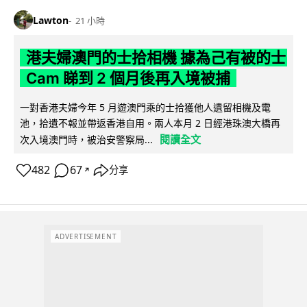
Lawton
21 小時
港夫婦澳門的士拾相機 據為己有被的士
Cam 睇到 2 個月後再入境被捕
一對香港夫婦今年 5 月遊澳門乘的士拾獲他人遺留相機及電
池，拾遺不報並帶返香港自用。兩人本月 2 日經港珠澳大橋再
閱讀全文
次入境澳門時，被治安警察局...
482
67
分享
↗
ADVERTISEMENT