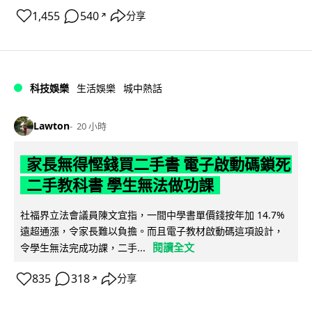
1,455
540
分享
↗
科技娛樂
生活娛樂
城中熱話
Lawton
20 小時
家長無得慳錢買二手書 電子啟動碼鎖死
二手教科書 學生無法做功課
社福界立法會議員陳文宜指，一間中學書單價錢按年加 14.7%
遠超通漲，令家長難以負擔。而且電子教材啟動碼這項設計，
閱讀全文
令學生無法完成功課，二手...
835
318
分享
↗