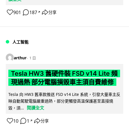
901
187
分享
↗
人工智能
arthur
1 日
Tesla HW3 舊硬件裝 FSD v14 Lite 頻
現過熱 部分電腦損毀車主須自費維修
Tesla 向 HW3 舊車款推送 FSD v14 Lite 系統，引發大量車主反
映自動駕駛電腦嚴重過熱，部分更觸發高溫保護甚至直接燒
閱讀全文
毀，須...
10
1
分享
↗