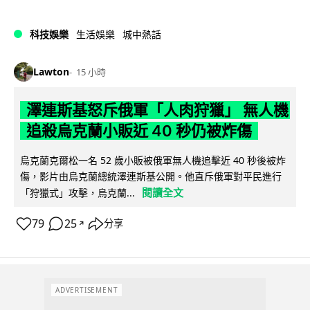
科技娛樂
生活娛樂
城中熱話
Lawton
15 小時
澤連斯基怒斥俄軍「人肉狩獵」 無人機
追殺烏克蘭小販近 40 秒仍被炸傷
烏克蘭克爾松一名 52 歲小販被俄軍無人機追擊近 40 秒後被炸
傷，影片由烏克蘭總統澤連斯基公開。他直斥俄軍對平民進行
閱讀全文
「狩獵式」攻擊，烏克蘭...
79
25
分享
↗
ADVERTISEMENT