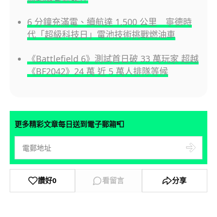
6 分鐘充滿電、續航達 1,500 公里 寧德時
代「超級科技日」電池技術挑戰燃油車
《Battlefield 6》測試首日破 33 萬玩家 超越
《BF2042》24 萬 近 5 萬人排隊等候
📮
更多精彩文章每日送到電子郵箱
讚好
0
看留言
分享