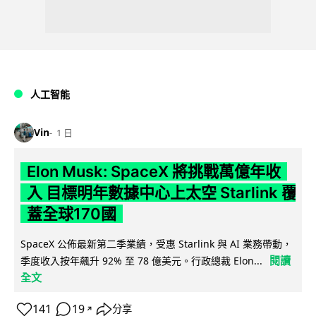
人工智能
Vin
1 日
Elon Musk: SpaceX 將挑戰萬億年收
入 目標明年數據中心上太空 Starlink 覆
蓋全球170國
SpaceX 公佈最新第二季業績，受惠 Starlink 與 AI 業務帶動，
閱讀
季度收入按年飆升 92% 至 78 億美元。行政總裁 Elon...
全文
141
19
分享
↗