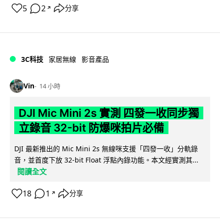
5
2
分享
↗
3C科技
家居無線
影音產品
Vin
14 小時
DJI Mic Mini 2s 實測 四發一收同步獨
立錄音 32-bit 防爆咪拍片必備
DJI 最新推出的 Mic Mini 2s 無線咪支援「四發一收」分軌錄
音，並首度下放 32-bit Float 浮點內錄功能。本文經實測其...
閱讀全文
18
1
分享
↗