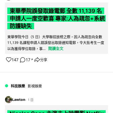
東華學院誤發取錄電郵 全數 11,139 名
申請人一度空歡喜 專家:人為疏忽+系統
防護缺失
東華學院今日（5 日）大學聯招放榜之際，因人為疏忽向全數
11,139 名課程申請人錯誤發出取錄通知電郵，令大批考生一度
閱讀全文
以為獲得學位取錄，事...
147
17
分享
↗
科技娛樂
影視娛樂
Lawton
1 日