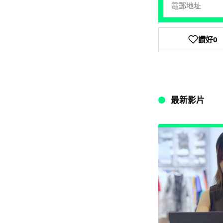
讚好
0
最新影片