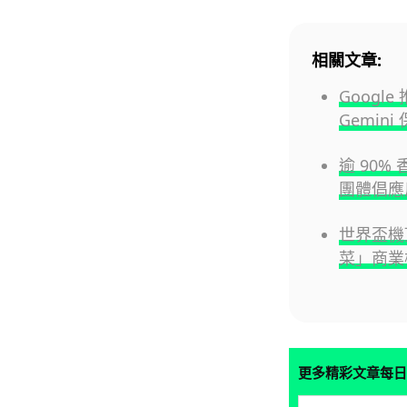
相關文章:
Googl
Gemin
逾 90%
團體倡應
世界盃機
菜」商業
更多精彩文章每日