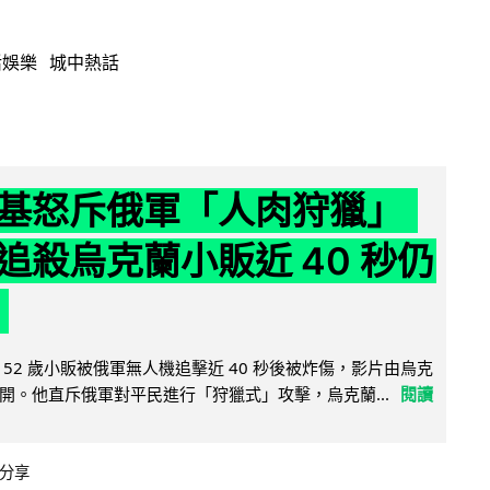
活娛樂
城中熱話
基怒斥俄軍「人肉狩獵」
追殺烏克蘭小販近 40 秒仍
52 歲小販被俄軍無人機追擊近 40 秒後被炸傷，影片由烏克
開。他直斥俄軍對平民進行「狩獵式」攻擊，烏克蘭...
閱讀
分享