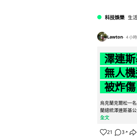
科技娛樂
生
Lawton
4 小時
澤連斯
無人機
被炸傷
烏克蘭克爾松一名 
蘭總統澤連斯基公
全文
21
3
↗