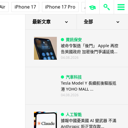
Air
iPhone 17
iPhone 17 Pro
AirPods Pro 3
Ap
最新文章
全部
資訊保安
被命令製造「後門」 Apple 再控
告英國政府 加密後門爭議延燒...
04.08.2026
汽車科技
Tesla Model Y 長續航後驅版抵
港 YOHO MALL ...
04.08.2026
人工智能
據報中國憂美國 AI 變武器 不滿
Anthropic 拒正常存取...