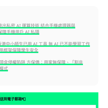
e 推出私密 AI 運算技術 結合手機處理器與
i 保障手機用戶 AI 私隱
 香港中小師生已用 AI 工具 無 AI 已不能學習工作
用框架保障學生安全
頂盒侵權陷阱 方保僑：用家無保障、「割韭
模式
📮
送到電子郵箱