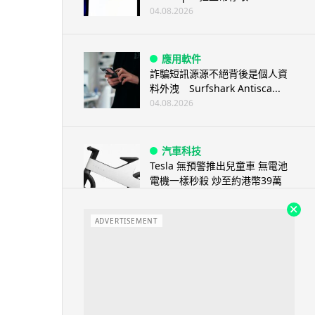
04.08.2026
應用軟件
詐騙短訊源源不絕背後是個人資
料外洩 Surfshark Antisca...
04.08.2026
汽車科技
Tesla 無預警推出兒童車 無電池
電機一樣秒殺 炒至約港幣39萬
04.08.2026
ADVERTISEMENT
iPhone app
歐盟再發功 Apple 終答應
iPhone 跨機剪貼簿將可貼 ...
04.08.2026