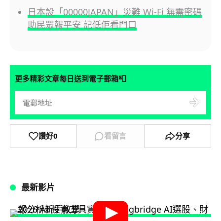
日本設「00000JAPAN」災難 Wi-Fi 無需密碼
助民眾報平安 記低佢看門口
📮
更多精彩文章每日送到電子郵箱
讚好
0
看留言
分享
最新影片