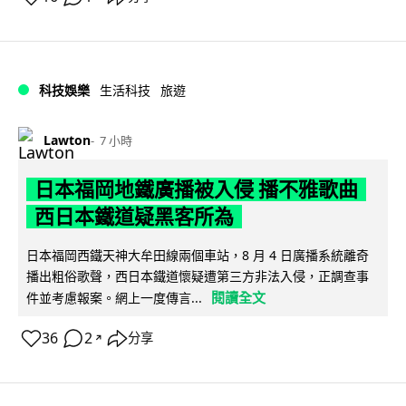
科技娛樂
生活科技
旅遊
Lawton
7 小時
日本福岡地鐵廣播被入侵 播不雅歌曲
西日本鐵道疑黑客所為
日本福岡西鐵天神大牟田線兩個車站，8 月 4 日廣播系統離奇
播出粗俗歌聲，西日本鐵道懷疑遭第三方非法入侵，正調查事
閱讀全文
件並考慮報案。網上一度傳言...
36
2
分享
↗