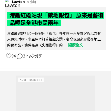
Lawton
5 小時
港鐵紅磡站現「黐地銀包」 原來是藝術
品呃足全港市民兩年
港鐵紅磡站月台一個銀色「銀包」多年來一再令乘客誤以為有
人遺失財物，事主原本打算拾起交還，卻發現原來是黏在地上
閱讀全文
的藝術品。這件名為《失而復得》的...
94
3
分享
↗
ADVERTISEMENT