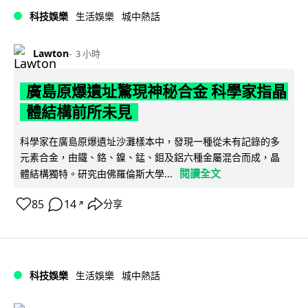
科技娛樂
生活娛樂
城中熱話
Lawton
3 小時
廣島原爆遺址驚現神秘合金 科學家指晶
體結構前所未見
科學家在廣島原爆遺址沙灘樣本中，發現一種從未有記錄的多
元素合金，由鐵、鉻、鎳、錳、鉬及鋁六種金屬混合而成，晶
閱讀全文
體結構獨特。研究由佛羅倫斯大學...
85
14
分享
↗
科技娛樂
生活娛樂
城中熱話