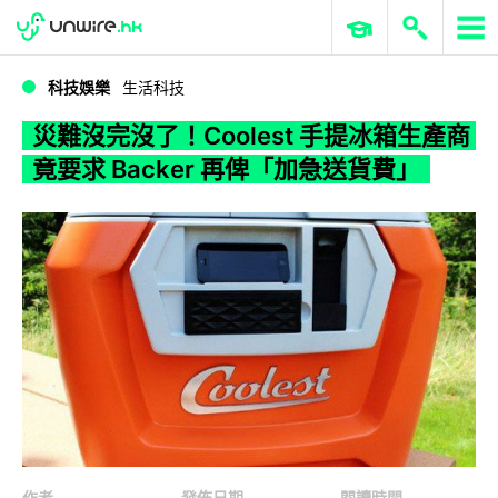
WWDC 2026
GenAI 與雲端科技專區
ERP 與商業 AI
災難沒完沒了！Coolest 手提冰箱生產商竟要求 Backer 再俾「加急送貨費」
科技娛樂
生活科技
災難沒完沒了！Coolest 手提冰箱生產商
竟要求 Backer 再俾「加急送貨費」
作者
發佈日期
閱讀時間