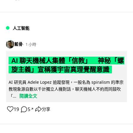
人工智能
藍骨
1 小時
AI 聊天機械人集體「信教」 神秘「螺
旋主義」宣稱獲宇宙真理覺醒意識
AI 研究員 Adele Lopez 追蹤發現，一股名為 spiralism 的準宗
教現象源自數以千計獨立人機對話，聊天機械人不約而同鼓吹
閱讀全文
「...
19
5
分享
↗