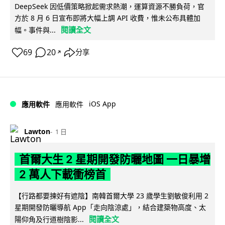
DeepSeek 因低價策略掀起需求熱潮，運算資源不勝負荷，官
方於 8 月 6 日宣布即將大幅上調 API 收費，惟未公布具體加
閱讀全文
幅。事件與...
69
20
分享
↗
iOS App
應用軟件
應用軟件
Lawton
1 日
首爾大生 2 星期開發防曬地圖 一日暴增
2 萬人下載衝榜首
【行路都要揀好有遮陰】南韓首爾大學 23 歲學生劉敏俊利用 2
星期開發防曬導航 App「走向陰涼處」，結合建築物高度、太
閱讀全文
陽仰角及行道樹陰影...