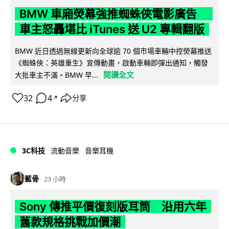
BMW 車廂熒幕強推蜘蛛俠電影廣告
車主怒轟堪比 iTunes 送 U2 專輯翻版
BMW 近日透過無線更新向全球逾 70 個市場車輛中控熒幕推送
《蜘蛛俠：英雄重生》宣傳動畫，啟動車輛即彈出通知，觸發
閱讀全文
大批車主不滿。BMW 早...
32
4
分享
↗
3C科技
流動音樂
音樂耳機
藍骨
23 小時
Sony 傳推平價復刻版耳筒 沿用六年
舊款規格挑戰加價潮