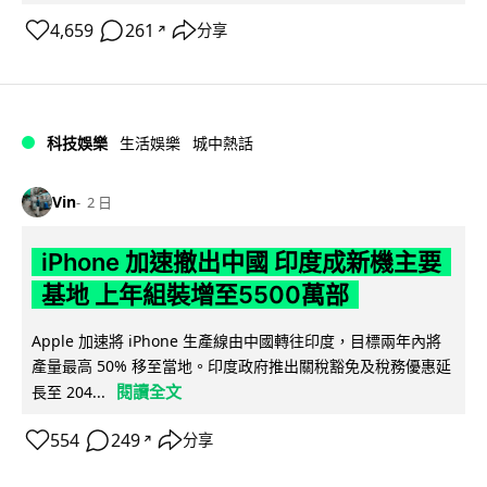
4,659
261
分享
↗
科技娛樂
生活娛樂
城中熱話
Vin
2 日
iPhone 加速撤出中國 印度成新機主要
基地 上年組裝增至5500萬部
Apple 加速將 iPhone 生產線由中國轉往印度，目標兩年內將
產量最高 50% 移至當地。印度政府推出關稅豁免及稅務優惠延
閱讀全文
長至 204...
554
249
分享
↗