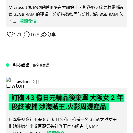
Microsoft 被發現靜靜刪除官方網站上，對遊戲玩家要為電腦配
置 32GB RAM 的建議。分析指微軟同時新推出的 8GB RAM 入
閱讀全文
門...
171
16
分享
↗
科技娛樂
影視娛樂
Lawton
2 日
訂購 43 億日元精品後棄單 大阪女 2 年
後終被捕 涉海賊王,火影周邊產品
日本警視廳神田署 8 月 6 日公布，拘捕一名 32 歲大阪女子，
指她涉嫌在出版巨頭集英社旗下官方網店「JUMP