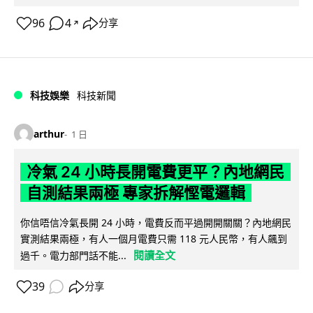
96
4
分享
↗
科技娛樂
科技新聞
arthur
1 日
冷氣 24 小時長開電費更平？內地網民
自測結果兩極 專家拆解慳電邏輯
你信唔信冷氣長開 24 小時，電費反而平過開開關關？內地網民
實測結果兩極，有人一個月電費只需 118 元人民幣，有人飆到
閱讀全文
過千。電力部門話不能...
39
分享