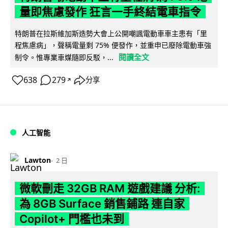
量即焦慮發作 狂言一手終結電車指令
特朗普在拉斯維加斯造勢大會上公開嘲諷電動車車主患有「里
程焦慮病」，聲稱電量剩 75% 便發作，並重申已廢除電動車強
閱讀全文
制令。惟專業車媒隨即反駁，...
638
279
分享
↗
人工智能
Lawton
2 日
微軟刪走 32GB RAM 遊戲建議 分析:
為 8GB Surface 銷售鋪路 連自家
Copilot+ 門檻也未到