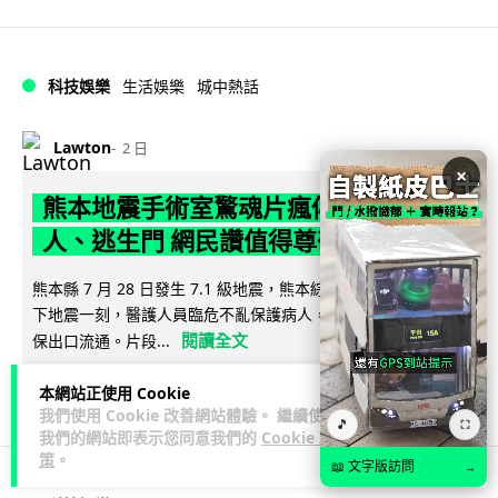
科技娛樂
生活娛樂
城中熱話
Lawton
2 日
×
熊本地震手術室驚魂片瘋傳 醫護保護病
人、逃生門 網民讚值得尊敬
熊本縣 7 月 28 日發生 7.1 級地震，熊本綜合醫院手術室鏡頭拍
下地震一刻，醫護人員臨危不亂保護病人，更馬上開逃生門確
閱讀全文
保出口流通。片段...
71
25
分享
↗
本網站正使用 Cookie
我們使用 Cookie 改善網站體驗。 繼續使用
🎵
⛶
我們的網站即表示您同意我們的
Cookie 政
策
。
📖 文字版訪問
→