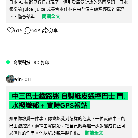
日本 AI 技術界近日出現了一個引發廣泛討論的熱門話題：日本
偶像前 Juice=Juice 成員宮本佳林在完全沒有編程經驗的情況
閱讀全文
下，僅憑藉與...
615
64
分享
↗
商業科技
3D 打印
Vin
2 日
中三巴士鐵路迷 自製紙皮遙控巴士 門,
水撥識郁 + 實時GPS報站
如果你熱愛一件事，你會熱愛到怎樣的程度？一位就讀中三的
巴士鐵路迷，選擇由零開始，把自己的興趣一步步變成真正可
閱讀全文
以運作的作品。他以紙皮親手製作出...