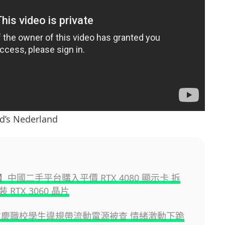
s Nederland
中國二手平台購入平價 RTX 4080 顯示卡 拆
 RTX 3060 晶片
重慶職校學生違規帶流動電源被查 情緒激動下跪