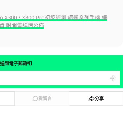
ivo X300 / X300 Pro初步評測 旗艦系列手機 細
置 附開售詳情公佈
📮
送到電子郵箱
看留言
分享