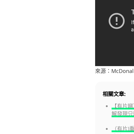
來源：McDonald’
相關文章:
【有片睇】
解發現只裝
（有片)