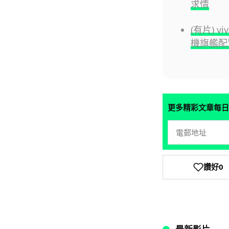
求情
(有片) v
機旗艦配
更多精彩文章每日
讚好
0