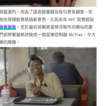
相當激烈，而為了提高營業額及吸引更多顧客，近
相信發揮創意搞搞新意思，比如去年 KFC 就曾經設
盤餐盤墊
，至於最近荷蘭麥當勞亦製作亦類似的產
卻將餐盤紙改裝成一個音樂控制器 McTrax，令大
樂的樂趣。