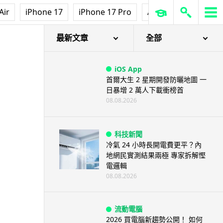
Air
iPhone 17
iPhone 17 Pro
AirPods Pro 3
Ap
最新文章
全部
iOS App
首爾大生 2 星期開發防曬地圖 一
日暴增 2 萬人下載衝榜首
08.08.2026
科技新聞
冷氣 24 小時長開電費更平？內
地網民實測結果兩極 專家拆解慳
電邏輯
08.08.2026
流動電腦
2026 買電腦新趨勢公開！ 如何