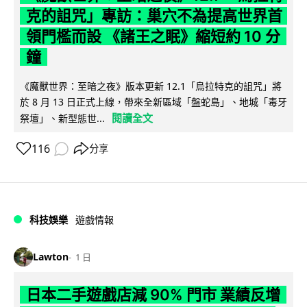
克的詛咒」專訪：巢穴不為提高世界首
領門檻而設 《諸王之眠》縮短約 10 分
鐘
《魔獸世界：至暗之夜》版本更新 12.1「烏拉特克的詛咒」將
於 8 月 13 日正式上線，帶來全新區域「盤蛇島」、地城「毒牙
閱讀全文
祭壇」、新型態世...
116
分享
科技娛樂
遊戲情報
Lawton
1 日
日本二手遊戲店減 90% 門市 業績反增