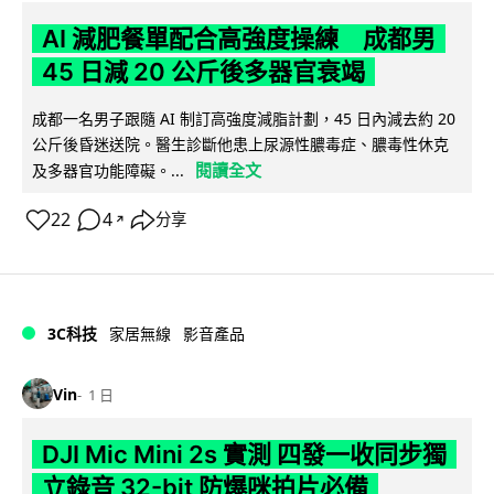
AI 減肥餐單配合高強度操練 成都男
45 日減 20 公斤後多器官衰竭
成都一名男子跟隨 AI 制訂高強度減脂計劃，45 日內減去約 20
公斤後昏迷送院。醫生診斷他患上尿源性膿毒症、膿毒性休克
閱讀全文
及多器官功能障礙。...
22
4
分享
↗
3C科技
家居無線
影音產品
Vin
1 日
DJI Mic Mini 2s 實測 四發一收同步獨
立錄音 32-bit 防爆咪拍片必備