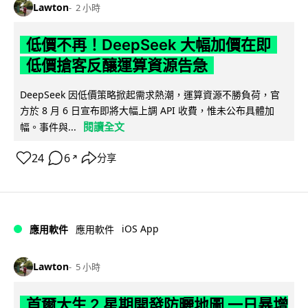
Lawton
2 小時
低價不再！DeepSeek 大幅加價在即
低價搶客反釀運算資源告急
DeepSeek 因低價策略掀起需求熱潮，運算資源不勝負荷，官
方於 8 月 6 日宣布即將大幅上調 API 收費，惟未公布具體加
閱讀全文
幅。事件與...
24
6
分享
↗
iOS App
應用軟件
應用軟件
Lawton
5 小時
首爾大生 2 星期開發防曬地圖 一日暴增