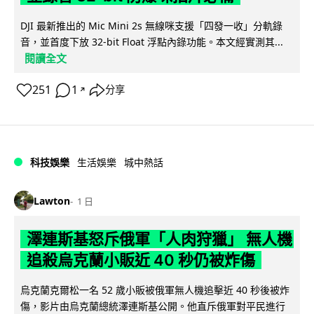
DJI 最新推出的 Mic Mini 2s 無線咪支援「四發一收」分軌錄
音，並首度下放 32-bit Float 浮點內錄功能。本文經實測其...
閱讀全文
251
1
分享
↗
科技娛樂
生活娛樂
城中熱話
Lawton
1 日
澤連斯基怒斥俄軍「人肉狩獵」 無人機
追殺烏克蘭小販近 40 秒仍被炸傷
烏克蘭克爾松一名 52 歲小販被俄軍無人機追擊近 40 秒後被炸
傷，影片由烏克蘭總統澤連斯基公開。他直斥俄軍對平民進行