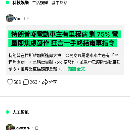
科技娛樂
生活娛樂
城中熱話
Vin
1 日
特朗普嘲電動車主有里程病 剩 75% 電
量即焦慮發作 狂言一手終結電車指令
特朗普在拉斯維加斯造勢大會上公開嘲諷電動車車主患有「里
程焦慮病」，聲稱電量剩 75% 便發作，並重申已廢除電動車強
閱讀全文
制令。惟專業車媒隨即反駁，...
589
263
分享
↗
人工智能
Lawton
1 日