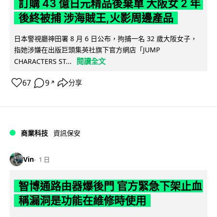
訂購 43 億日元精品後棄單 大阪女 2 年
後終被捕 涉海賊王,火影周邊產品
日本警視廳神田署 8 月 6 日公布，拘捕一名 32 歲大阪女子，
指她涉嫌在出版巨頭集英社旗下官方網店「JUMP
閱讀全文
CHARACTERS ST...
67
9
分享
↗
商業科技
資訊保安
Vin
1 日
智博通路由器爆後門 官方緊急下架止血
稱漏洞是功能在維修時使用