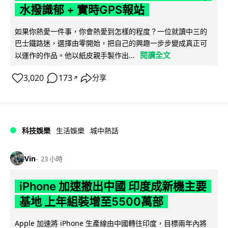
水撥識郁 + 實時GPS報站
如果你熱愛一件事，你會熱愛到怎樣的程度？一位就讀中三的
巴士鐵路迷，選擇由零開始，把自己的興趣一步步變成真正可
閱讀全文
以運作的作品。他以紙皮親手製作出...
3,020
173
分享
↗
科技娛樂
生活娛樂
城中熱話
Vin
23 小時
iPhone 加速撤出中國 印度成新機主要
基地 上年組裝增至5500萬部
Apple 加速將 iPhone 生產線由中國轉往印度，目標兩年內將