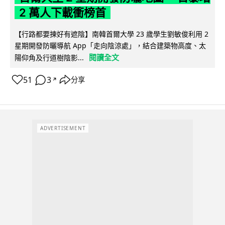
2 萬人下載衝榜首
【行路都要揀好有遮陰】南韓首爾大學 23 歲學生劉敏俊利用 2
星期開發防曬導航 App「走向陰涼處」，結合建築物高度、太
閱讀全文
陽仰角及行道樹陰影...
51
3
分享
↗
ADVERTISEMENT