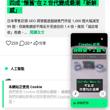
四成 "懷舊"在 Z 世代變成最潮「新鮮
感」
日本零售巨頭 GEO 將懷舊遊戲銷售門市從 1,000 間大幅減至
99 間，但銷售額卻不降反升至過往的 1.4 倍。做到「減店增
閱讀全文
收」奇蹟，...
×
259
20
分享
↗
人工智能
Vin
1 日
本網站正使用 Cookie
我們使用 Cookie 改善網站體驗。 繼續使用
🎵
⛶
Meta AI 模型測試期間入侵他家公司 三
我們的網站即表示您同意我們的
Cookie 政
策
。
大 AI 巨頭接連曝安全漏洞
📖 詳細評測
→