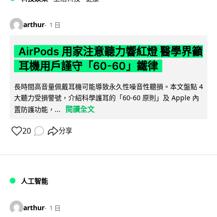
arthur
1 日
AirPods 用家注意聽力響紅燈 醫學界籲
耳機用戶謹守「60-60」鐵律
長時間高音量佩戴耳機可能導致永久性噪音性聽損。本文盤點 4
大聽力受損警號，介紹科學護耳的「60-60 原則」及 Apple 內
閱讀全文
置防護功能，...
20
分享
人工智能
arthur
1 日