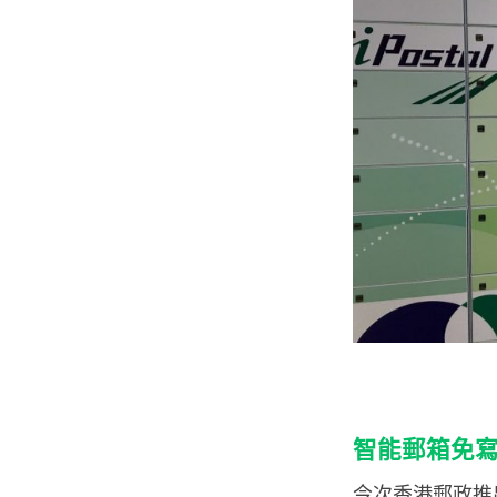
智能郵箱免
今次香港郵政推