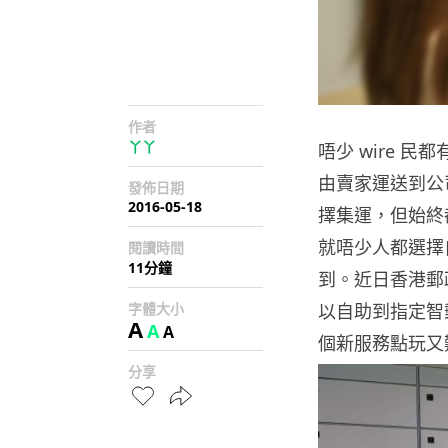
作者
丫丫
唔少 wire 
由賣家運送到公
發佈日期
2016-05-18
擇集運，但始終
就唔少人都選擇自
閱讀時間
11分鐘
到。近日香港郵政
字體大小
以自助到指定智
A
A
A
個新服務點玩又
分享