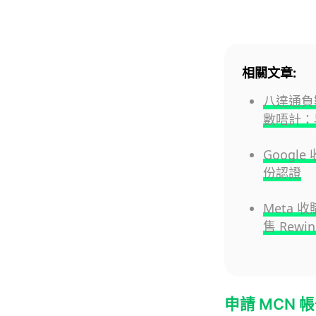
相關文章:
八達通負
數唔計：
Google
份認證
Meta 收
售 Rewi
申請 MCN 