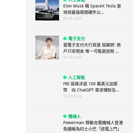
Elon Musk 稱 SpaceX Tesla 是
地球最強兩間硬件公...
05.08.2026
電子支付
當電子支付大行其道 屈穎妍: 商
戶只收現金 唯一可能是逃稅 ...
05.08.2026
人工智能
FBI 探員涉盜 100 萬美元加密
幣 向 ChatGPT 尋求理財及...
05.08.2026
機械人
Powerman 移動充電機械人登港
免鋪樁為的士小巴「送電上門」