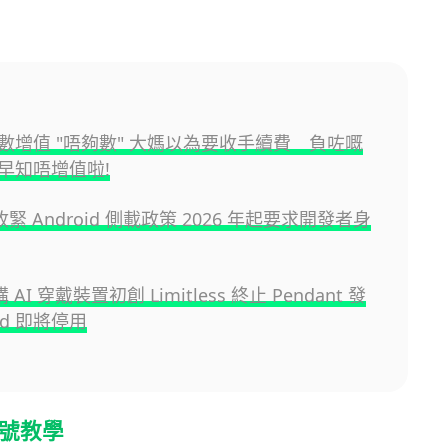
數增值 "唔夠數" 大媽以為要收手續費 負咗嘅
早知唔增值啦!
 收緊 Android 側載政策 2026 年起要求開發者身
購 AI 穿戴裝置初創 Limitless 終止 Pendant 發
nd 即將停用
帳號教學