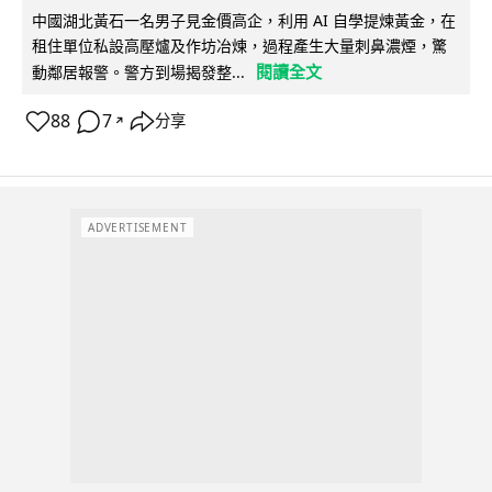
中國湖北黃石一名男子見金價高企，利用 AI 自學提煉黃金，在
租住單位私設高壓爐及作坊冶煉，過程產生大量刺鼻濃煙，驚
閱讀全文
動鄰居報警。警方到場揭發整...
88
7
分享
↗
ADVERTISEMENT