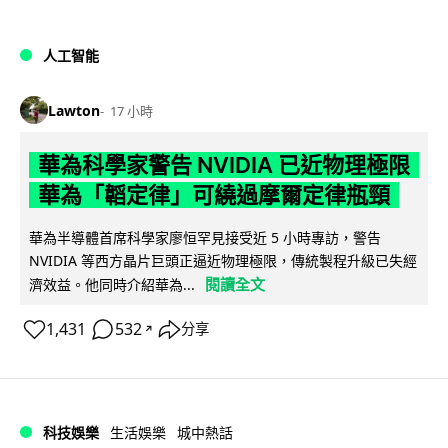
人工智能
Lawton
17 小時
華為科學家警告 NVIDIA 已近物理極限
華為「韜定律」可繞過摩爾定律瓶頸
華為半導體首席科學家廖恒罕見接受近 5 小時專訪，警告
NVIDIA 等西方晶片巨頭正逼近物理極限，傳統製程升級已失經
閱讀全文
濟效益。他同時介紹華為...
1,431
532
分享
↗
科技娛樂
生活娛樂
城中熱話