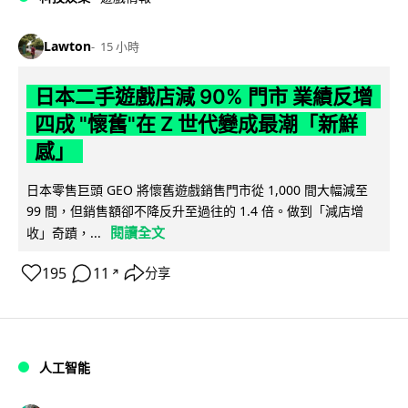
Lawton
15 小時
日本二手遊戲店減 90% 門市 業績反增
四成 "懷舊"在 Z 世代變成最潮「新鮮
感」
日本零售巨頭 GEO 將懷舊遊戲銷售門市從 1,000 間大幅減至
99 間，但銷售額卻不降反升至過往的 1.4 倍。做到「減店增
閱讀全文
收」奇蹟，...
195
11
分享
↗
人工智能