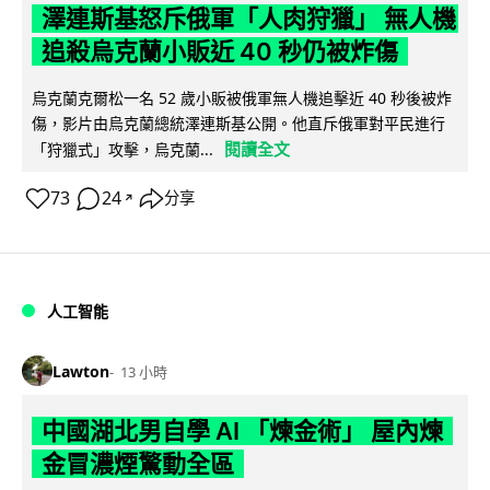
澤連斯基怒斥俄軍「人肉狩獵」 無人機
追殺烏克蘭小販近 40 秒仍被炸傷
烏克蘭克爾松一名 52 歲小販被俄軍無人機追擊近 40 秒後被炸
傷，影片由烏克蘭總統澤連斯基公開。他直斥俄軍對平民進行
閱讀全文
「狩獵式」攻擊，烏克蘭...
73
24
分享
↗
人工智能
Lawton
13 小時
中國湖北男自學 AI 「煉金術」 屋內煉
金冒濃煙驚動全區