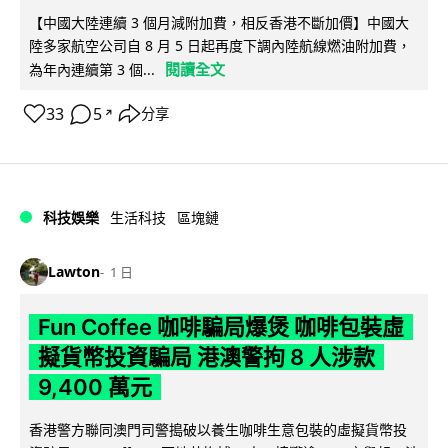
【中國大陸連續 3 個月減附加費，相反香港不斷加價】中國大
陸多家航空公司自 8 月 5 日起再度下調內陸航線燃油附加費，
閱讀全文
為年內連續第 3 個...
33
5
分享
↗
科技娛樂
生活科技
區塊鏈
Lawton
1 日
Fun Coffee 咖啡騙局爆煲 咖啡包裝虛
擬貨幣投資騙局 港澳警拘 8 人涉款
9,400 萬元
香港警方聯同澳門司警搗破以養生咖啡生意包裝的虛擬貨幣投