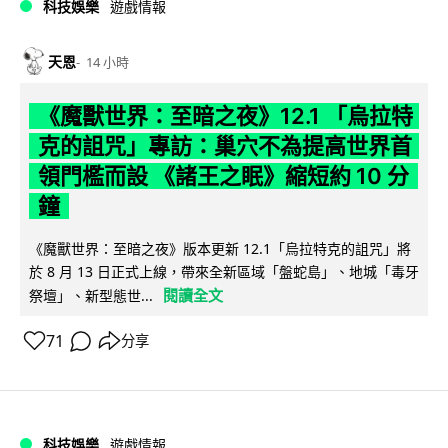
科技娛樂
遊戲情報
天恩
14 小時
《魔獸世界：至暗之夜》12.1 「烏拉特
克的詛咒」專訪：巢穴不為提高世界首
領門檻而設 《諸王之眠》縮短約 10 分
鐘
《魔獸世界：至暗之夜》版本更新 12.1「烏拉特克的詛咒」將
於 8 月 13 日正式上線，帶來全新區域「盤蛇島」、地城「毒牙
閱讀全文
祭壇」、新型態世...
71
分享
科技娛樂
遊戲情報