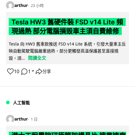
arthur
23 小時
Tesla HW3 舊硬件裝 FSD v14 Lite 頻
現過熱 部分電腦損毀車主須自費維修
Tesla 向 HW3 舊車款推送 FSD v14 Lite 系統，引發大量車主反
映自動駕駛電腦嚴重過熱，部分更觸發高溫保護甚至直接燒
閱讀全文
毀，須...
10
1
分享
↗
人工智能
arthur
1 日