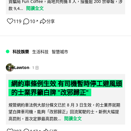
資騙局 Fun Coffee，兩地共拘捕 8 人，接獲逾 200 宗舉報，涉
閱讀全文
款 9,4...
119
10
分享
↗
科技娛樂
生活科技
智慧城市
Lawton
1 日
網約車條例生效 有司機暫時停工避風頭
的士業界籲白牌 "改邪歸正"
規管網約車法例大部分條文已於 8 月 3 日生效，的士業界就期
望白牌車司機，能夠「改邪歸正」回流駕駛的士。新例大幅提
閱讀全文
高罰則，首次定罪最高罰款...