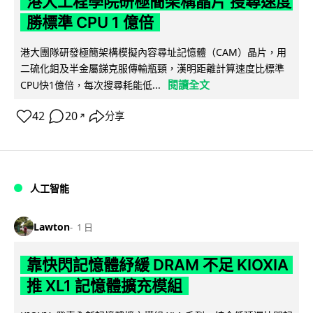
港大工程學院研極簡架構晶片 搜尋速度
勝標準 CPU 1 億倍
港大團隊研發極簡架構模擬內容尋址記憶體（CAM）晶片，用
二硫化鉬及半金屬銻克服傳輸瓶頸，漢明距離計算速度比標準
閱讀全文
CPU快1億倍，每次搜尋耗能低...
42
20
分享
↗
人工智能
Lawton
1 日
靠快閃記憶體紓緩 DRAM 不足 KIOXIA
推 XL1 記憶體擴充模組