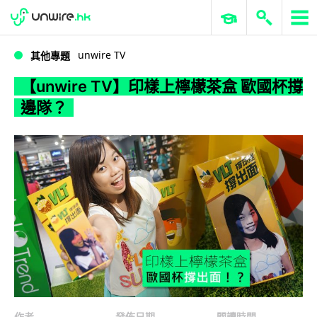
WWDC 2026
GenAI 與雲端科技專區
ERP 與商業 AI
【unwire TV】印樣上檸檬茶盒 歐國杯撐邊隊？
unwire TV
其他專題
【unwire TV】印樣上檸檬茶盒 歐國杯撐
邊隊？
作者
發佈日期
閱讀時間