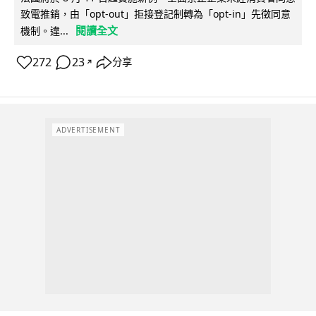
致電推銷，由「opt-out」拒接登記制轉為「opt-in」先徵同意
閱讀全文
機制。違...
272
23
分享
↗
ADVERTISEMENT