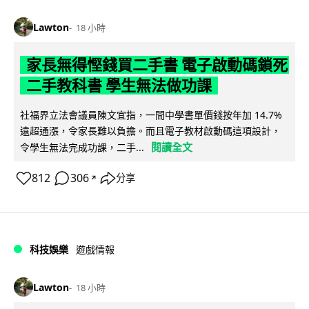
Lawton
18 小時
家長無得慳錢買二手書 電子啟動碼鎖死
二手教科書 學生無法做功課
社福界立法會議員陳文宜指，一間中學書單價錢按年加 14.7%
遠超通漲，令家長難以負擔。而且電子教材啟動碼這項設計，
閱讀全文
令學生無法完成功課，二手...
812
306
分享
↗
科技娛樂
遊戲情報
Lawton
18 小時