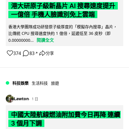
港大研原子級新晶片 AI 搜尋速度提升
一億倍 手機人臉識別免上雲端
香港大學團隊成功研發原子級厚度的「模擬存內搜尋」晶片，
比傳統 CPU 搜尋速度快約 1 億倍，延遲低至 36 皮秒（即
閱讀全文
0.00000000...
374
83
分享
↗
科技娛樂
生活科技
旅遊
Lawton
1 日
中國大陸航線燃油附加費今日再降 連續
3 個月下調