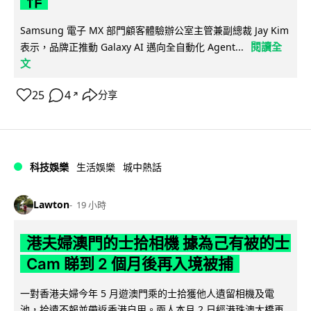
作
Samsung 電子 MX 部門顧客體驗辦公室主管兼副總裁 Jay Kim
閱讀全
表示，品牌正推動 Galaxy AI 邁向全自動化 Agent...
文
25
4
分享
↗
科技娛樂
生活娛樂
城中熱話
Lawton
19 小時
港夫婦澳門的士拾相機 據為己有被的士
Cam 睇到 2 個月後再入境被捕
一對香港夫婦今年 5 月遊澳門乘的士拾獲他人遺留相機及電
池，拾遺不報並帶返香港自用。兩人本月 2 日經港珠澳大橋再