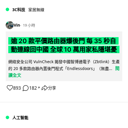
3C科技
家居無線
Vin
19 小時
逾 20 款平價路由器爆後門 每 35 秒自
動連線回中國 全球 10 萬用家私隱堪憂
網絡安全公司 VulnCheck 揭發中國智博通電子（Zbtlink）生產
閱
的 20 多款路由器內置後門程式「Endlessdoors」（無盡...
讀全文
893
182
分享
↗
人工智能