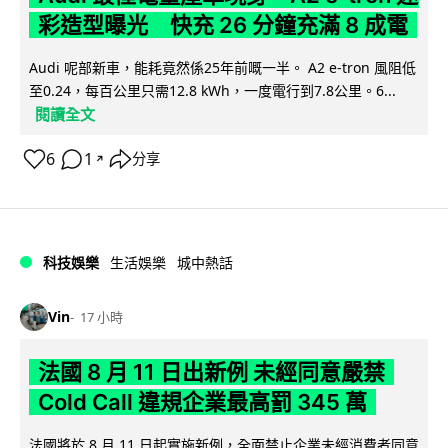
彩造型曝光 快充 26 分鐘充滿 8 成電
Audi 呢部新車，能耗竟然係25年前嘅一半。 A2 e-tron 風阻低
至0.24，每百公里只需12.8 kWh，一度電行到7.8公里。6...
閱讀全文
6
1
分享
↗
科技娛樂
生活娛樂
城中熱話
Vin
17 小時
法國 8 月 11 日出新例 未經同意嚴禁
Cold Call 違規企業最高罰 345 萬
法國將於 8 月 11 日起實施新例，全面禁止企業未經消費者同意