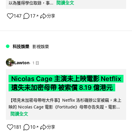
閱讀全文
以為獲得學位取錄，事...
147
17
分享
↗
科技娛樂
影視娛樂
Lawton
1 日
Nicolas Cage 主演未上映電影 Netflix
遺失未加密母帶 被索償 8.19 億港元
【唔見未加密母帶咁大件事】Netflix 洛杉磯辦公室被竊，未上
映的 Nicolas Cage 電影《Fortitude》母帶亦告失蹤。電影...
閱讀全文
181
10
分享
↗