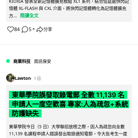
KIOXIA 發表全新記憶體擴充模組 XL1 系列，結合低延遲快閃記
憶體 XL-FLASH 與 CXL 介面，將快閃記憶體轉化為記憶體擴充
閱讀全文
方...
84
5
分享
↗
商業科技
資訊保安
Lawton
1 日
東華學院誤發取錄電郵 全數 11,139 名
申請人一度空歡喜 專家:人為疏忽+系統
防護缺失
東華學院今日（5 日）大學聯招放榜之際，因人為疏忽向全數
11,139 名課程申請人錯誤發出取錄通知電郵，令大批考生一度