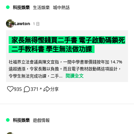
科技娛樂
生活娛樂
城中熱話
Lawton
1 日
家長無得慳錢買二手書 電子啟動碼鎖死
二手教科書 學生無法做功課
社福界立法會議員陳文宜指，一間中學書單價錢按年加 14.7%
遠超通漲，令家長難以負擔。而且電子教材啟動碼這項設計，
閱讀全文
令學生無法完成功課，二手...
935
371
分享
↗
科技娛樂
遊戲情報