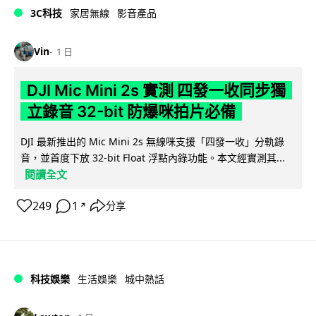
3C科技
家居無線
影音產品
Vin
1 日
DJI Mic Mini 2s 實測 四發一收同步獨
立錄音 32-bit 防爆咪拍片必備
DJI 最新推出的 Mic Mini 2s 無線咪支援「四發一收」分軌錄
音，並首度下放 32-bit Float 浮點內錄功能。本文經實測其...
閱讀全文
249
1
分享
↗
科技娛樂
生活娛樂
城中熱話