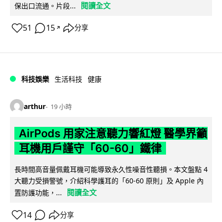
閱讀全文
保出口流通。片段...
51
15
分享
↗
科技娛樂
生活科技
健康
arthur
19 小時
AirPods 用家注意聽力響紅燈 醫學界籲
耳機用戶謹守「60-60」鐵律
長時間高音量佩戴耳機可能導致永久性噪音性聽損。本文盤點 4
大聽力受損警號，介紹科學護耳的「60-60 原則」及 Apple 內
閱讀全文
置防護功能，...
14
分享