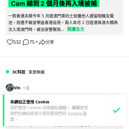
Cam 睇到 2 個月後再入境被捕
一對香港夫婦今年 5 月遊澳門乘的士拾獲他人遺留相機及電
池，拾遺不報並帶返香港自用。兩人本月 2 日經港珠澳大橋再
閱讀全文
次入境澳門時，被治安警察局...
532
75
分享
↗
3C科技
家居無線
Vin
1 日
本網站正使用 Cookie
逾 20 款平價路由器爆後門 每 35 秒自
我們使用 Cookie 改善網站體驗。 繼續使用
動連線回中國 全球 10 萬用家私隱堪憂
我們的網站即表示您同意我們的
Cookie 政
策
。
網絡安全公司 VulnCheck 揭發中國智博通電子（Zbtlink）生產