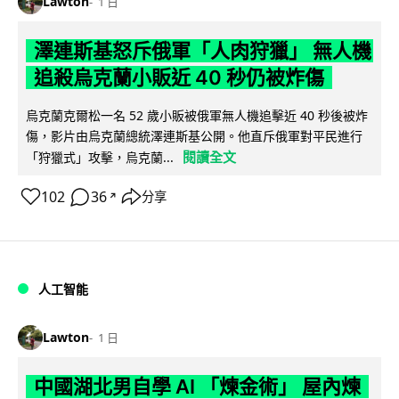
Lawton
1 日
澤連斯基怒斥俄軍「人肉狩獵」 無人機
追殺烏克蘭小販近 40 秒仍被炸傷
烏克蘭克爾松一名 52 歲小販被俄軍無人機追擊近 40 秒後被炸
傷，影片由烏克蘭總統澤連斯基公開。他直斥俄軍對平民進行
閱讀全文
「狩獵式」攻擊，烏克蘭...
102
36
分享
↗
人工智能
Lawton
1 日
中國湖北男自學 AI 「煉金術」 屋內煉