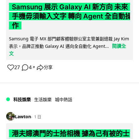
Samsung 展示 Galaxy AI 新方向 未來
手機毋須輸入文字 轉向 Agent 全自動操
作
Samsung 電子 MX 部門顧客體驗辦公室主管兼副總裁 Jay Kim
閱讀全
表示，品牌正推動 Galaxy AI 邁向全自動化 Agent...
文
27
4
分享
↗
科技娛樂
生活娛樂
城中熱話
Lawton
1 日
港夫婦澳門的士拾相機 據為己有被的士