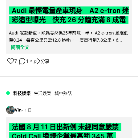
Audi 最慳電量產車現身 A2 e-tron 迷
彩造型曝光 快充 26 分鐘充滿 8 成電
Audi 呢部新車，能耗竟然係25年前嘅一半。 A2 e-tron 風阻低
至0.24，每百公里只需12.8 kWh，一度電行到7.8公里。6...
閱讀全文
7
1
分享
↗
科技娛樂
生活娛樂
城中熱話
Vin
1 日
法國 8 月 11 日出新例 未經同意嚴禁
Cold Call 違規企業最高罰 345 萬