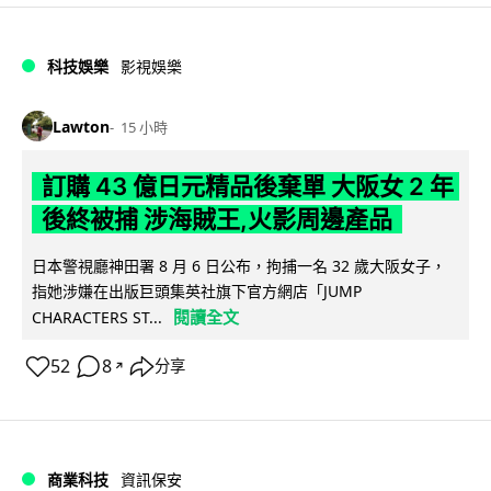
科技娛樂
影視娛樂
Lawton
15 小時
訂購 43 億日元精品後棄單 大阪女 2 年
後終被捕 涉海賊王,火影周邊產品
日本警視廳神田署 8 月 6 日公布，拘捕一名 32 歲大阪女子，
指她涉嫌在出版巨頭集英社旗下官方網店「JUMP
閱讀全文
CHARACTERS ST...
52
8
分享
↗
商業科技
資訊保安