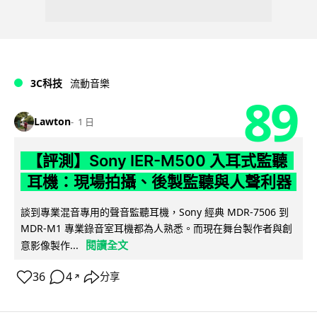
3C科技
流動音樂
89
Lawton
1 日
【評測】Sony IER-M500 入耳式監聽
耳機：現場拍攝、後製監聽與人聲利器
談到專業混音專用的聲音監聽耳機，Sony 經典 MDR-7506 到
MDR-M1 專業錄音室耳機都為人熟悉。而現在舞台製作者與創
閱讀全文
意影像製作...
36
4
分享
↗