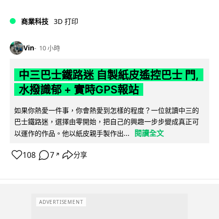
商業科技
3D 打印
Vin
10 小時
中三巴士鐵路迷 自製紙皮遙控巴士 門,
水撥識郁 + 實時GPS報站
如果你熱愛一件事，你會熱愛到怎樣的程度？一位就讀中三的
巴士鐵路迷，選擇由零開始，把自己的興趣一步步變成真正可
閱讀全文
以運作的作品。他以紙皮親手製作出...
108
7
分享
↗
ADVERTISEMENT