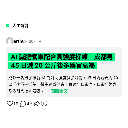
人工智能
arthur
20 小時
AI 減肥餐單配合高強度操練 成都男
45 日減 20 公斤後多器官衰竭
成都一名男子跟隨 AI 制訂高強度減脂計劃，45 日內減去約 20
公斤後昏迷送院。醫生診斷他患上尿源性膿毒症、膿毒性休克
閱讀全文
及多器官功能障礙。...
18
4
分享
↗