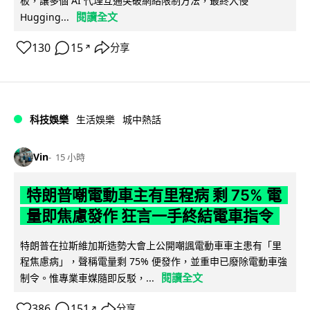
板，讓多個 AI 代理互通突破網絡限制方法，最終入侵
閱讀全文
Hugging...
130
15
分享
↗
科技娛樂
生活娛樂
城中熱話
Vin
15 小時
特朗普嘲電動車主有里程病 剩 75% 電
量即焦慮發作 狂言一手終結電車指令
特朗普在拉斯維加斯造勢大會上公開嘲諷電動車車主患有「里
程焦慮病」，聲稱電量剩 75% 便發作，並重申已廢除電動車強
閱讀全文
制令。惟專業車媒隨即反駁，...
386
151
分享
↗