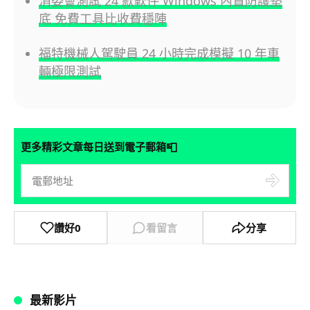
消委會測試 24 款軟件 Windows 內置防護墊
底 免費工具比收費穩陣
福特機械人駕駛員 24 小時完成模擬 10 年車
輛極限測試
📮
更多精彩文章每日送到電子郵箱
讚好
0
看留言
分享
最新影片