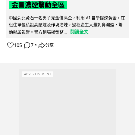
金冒濃煙驚動全區
中國湖北黃石一名男子見金價高企，利用 AI 自學提煉黃金，在
租住單位私設高壓爐及作坊冶煉，過程產生大量刺鼻濃煙，驚
閱讀全文
動鄰居報警。警方到場揭發整...
105
7
分享
↗
ADVERTISEMENT