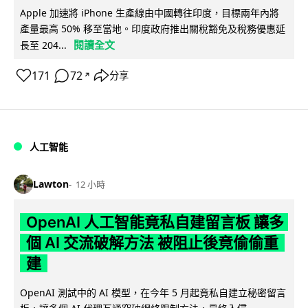
Apple 加速將 iPhone 生產線由中國轉往印度，目標兩年內將
產量最高 50% 移至當地。印度政府推出關稅豁免及稅務優惠延
閱讀全文
長至 204...
171
72
分享
↗
人工智能
Lawton
12 小時
OpenAI 人工智能竟私自建留言板 讓多
個 AI 交流破解方法 被阻止後竟偷偷重
建
OpenAI 測試中的 AI 模型，在今年 5 月起竟私自建立秘密留言