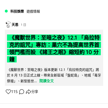
科技娛樂
遊戲情報
天恩
1 日
《魔獸世界：至暗之夜》12.1 「烏拉特
克的詛咒」專訪：巢穴不為提高世界首
領門檻而設 《諸王之眠》縮短約 10 分
鐘
《魔獸世界：至暗之夜》版本更新 12.1「烏拉特克的詛咒」將
於 8 月 13 日正式上線，帶來全新區域「盤蛇島」、地城「毒牙
閱讀全文
祭壇」、新型態世...
115
分享