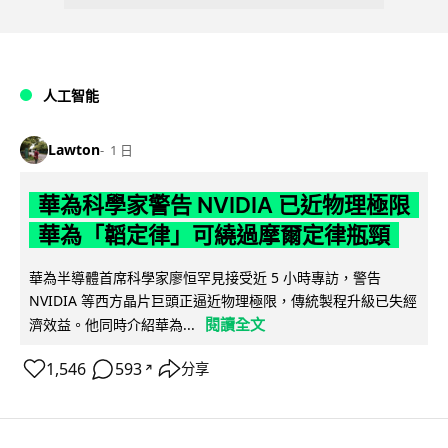
人工智能
Lawton
1 日
華為科學家警告 NVIDIA 已近物理極限
華為「韜定律」可繞過摩爾定律瓶頸
華為半導體首席科學家廖恒罕見接受近 5 小時專訪，警告
NVIDIA 等西方晶片巨頭正逼近物理極限，傳統製程升級已失經
閱讀全文
濟效益。他同時介紹華為...
1,546
593
分享
↗