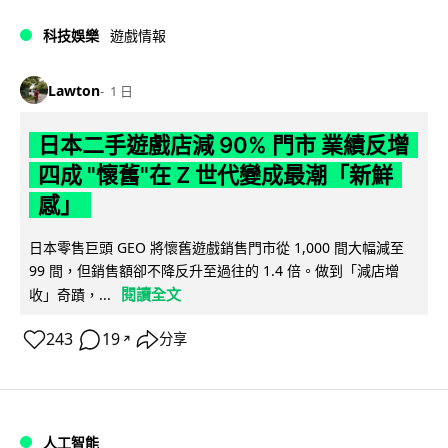
科技娛樂
遊戲情報
Lawton
1 日
日本二手遊戲店減 90% 門市 業績反增
四成 "懷舊"在 Z 世代變成最潮「新鮮
感」
日本零售巨頭 GEO 將懷舊遊戲銷售門市從 1,000 間大幅減至
99 間，但銷售額卻不降反升至過往的 1.4 倍。做到「減店增
閱讀全文
收」奇蹟，...
243
19
分享
↗
人工智能