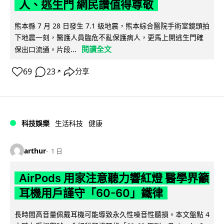
人、逃生門 網民讚值得尊敬
熊本縣 7 月 28 日發生 7.1 級地震，熊本綜合醫院手術室鏡頭拍
下地震一刻，醫護人員臨危不亂保護病人，更馬上開逃生門確
閱讀全文
保出口流通。片段...
69
23
分享
↗
科技娛樂
生活科技
健康
arthur
1 日
AirPods 用家注意聽力響紅燈 醫學界籲
耳機用戶謹守「60-60」鐵律
長時間高音量佩戴耳機可能導致永久性噪音性聽損。本文盤點 4