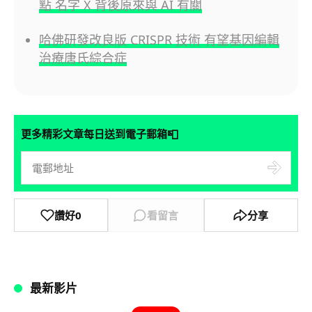
點 名字 X 背後原來與 AI 有關
哈佛研發改良版 CRISPR 技術 有望基因編輯
治療唐氏綜合症
📮
更多精彩文章每日送到電子郵箱
讚好
0
看留言
分享
最新影片