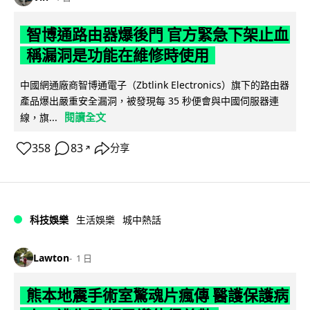
智博通路由器爆後門 官方緊急下架止血
稱漏洞是功能在維修時使用
中國網通廠商智博通電子（Zbtlink Electronics）旗下的路由器
產品爆出嚴重安全漏洞，被發現每 35 秒便會與中國伺服器連
閱讀全文
線，旗...
358
83
分享
↗
科技娛樂
生活娛樂
城中熱話
Lawton
1 日
熊本地震手術室驚魂片瘋傳 醫護保護病