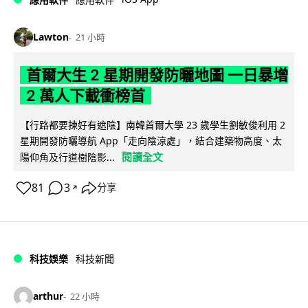
Lawton
21 小時
首爾大生 2 星期開發防曬地圖 一日暴增
2 萬人下載衝榜首
【行路都要揀好有遮陰】南韓首爾大學 23 歲學生劉敏俊利用 2
星期開發防曬導航 App「走向陰涼處」，結合建築物高度、太
閱讀全文
陽仰角及行道樹陰影...
81
3
分享
↗
科技娛樂
科技新聞
arthur
22 小時