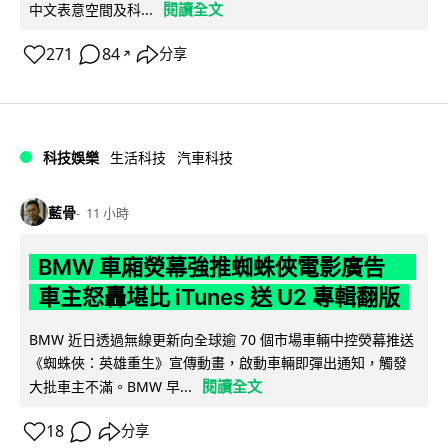
閱讀全文
中文表意空間及科...
271
84
分享
↗
科技娛樂
生活科技
汽車科技
藍骨
11 小時
BMW 車廂熒幕強推蜘蛛俠電影廣告
車主怒轟堪比 iTunes 送 U2 專輯翻版
BMW 近日透過無線更新向全球逾 70 個市場車輛中控熒幕推送
《蜘蛛俠：英雄重生》宣傳動畫，啟動車輛即彈出通知，觸發
閱讀全文
大批車主不滿。BMW 早...
18
分享