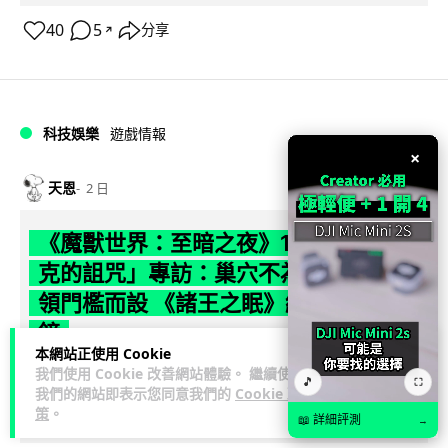
40
5
分享
↗
科技娛樂
遊戲情報
×
天恩
2 日
《魔獸世界：至暗之夜》12.1 「烏拉特
克的詛咒」專訪：巢穴不為提高世界首
領門檻而設 《諸王之眠》縮短約 10 分
鐘
本網站正使用 Cookie
我們使用 Cookie 改善網站體驗。 繼續使用
《魔獸世界：至暗之夜》版本更新 12.1「烏拉特克的詛咒」將
🎵
⛶
我們的網站即表示您同意我們的
Cookie 政
於 8 月 13 日正式上線，帶來全新區域「盤蛇島」、地城「毒牙
策
。
閱讀全文
祭壇」、新型態世...
📖 詳細評測
→