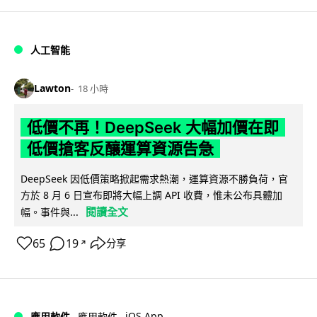
人工智能
Lawton
18 小時
低價不再！DeepSeek 大幅加價在即
低價搶客反釀運算資源告急
DeepSeek 因低價策略掀起需求熱潮，運算資源不勝負荷，官
方於 8 月 6 日宣布即將大幅上調 API 收費，惟未公布具體加
閱讀全文
幅。事件與...
65
19
分享
↗
iOS App
應用軟件
應用軟件