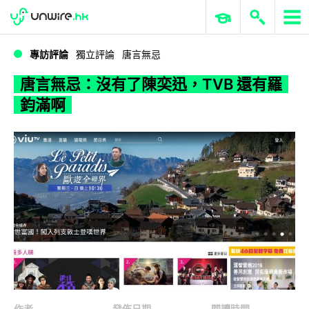
WWDC 2026
GenAI 與雲端科技專區
ERP 與商業 AI
唐言無忌：沒有了陳奕迅，TVB 還有羅鈞滿啊
專訪評論
獨立評論
唐言無忌
唐言無忌：沒有了陳奕迅，TVB 還有羅
鈞滿啊
作者
發佈日期
閱讀時間