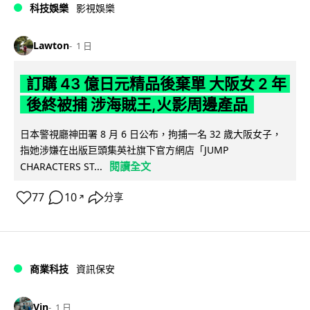
科技娛樂
影視娛樂
Lawton
1 日
訂購 43 億日元精品後棄單 大阪女 2 年
後終被捕 涉海賊王,火影周邊產品
日本警視廳神田署 8 月 6 日公布，拘捕一名 32 歲大阪女子，
指她涉嫌在出版巨頭集英社旗下官方網店「JUMP
閱讀全文
CHARACTERS ST...
77
10
分享
↗
商業科技
資訊保安
Vin
1 日