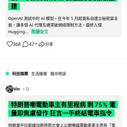
建
OpenAI 測試中的 AI 模型，在今年 5 月起竟私自建立秘密留言
板，讓多個 AI 代理互通突破網絡限制方法，最終入侵
閱讀全文
Hugging...
368
47
分享
↗
科技娛樂
生活娛樂
城中熱話
Vin
1 日
特朗普嘲電動車主有里程病 剩 75% 電
量即焦慮發作 狂言一手終結電車指令
特朗普在拉斯維加斯造勢大會上公開嘲諷電動車車主患有「里