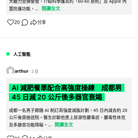
大聽力受損警號，介紹科學護耳的「60-60 原則」及 Apple 內
閱讀全文
置防護功能，...
20
分享
人工智能
arthur
2 日
AI 減肥餐單配合高強度操練 成都男
45 日減 20 公斤後多器官衰竭
成都一名男子跟隨 AI 制訂高強度減脂計劃，45 日內減去約 20
公斤後昏迷送院。醫生診斷他患上尿源性膿毒症、膿毒性休克
閱讀全文
及多器官功能障礙。...