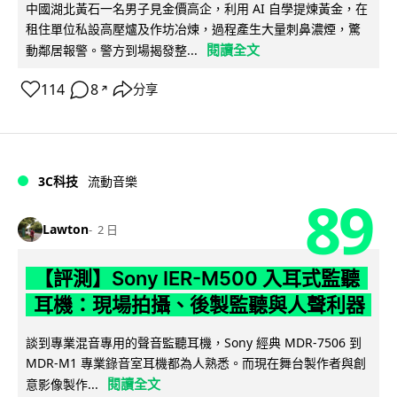
中國湖北黃石一名男子見金價高企，利用 AI 自學提煉黃金，在
租住單位私設高壓爐及作坊冶煉，過程產生大量刺鼻濃煙，驚
閱讀全文
動鄰居報警。警方到場揭發整...
114
8
分享
↗
3C科技
流動音樂
89
Lawton
2 日
【評測】Sony IER-M500 入耳式監聽
耳機：現場拍攝、後製監聽與人聲利器
談到專業混音專用的聲音監聽耳機，Sony 經典 MDR-7506 到
MDR-M1 專業錄音室耳機都為人熟悉。而現在舞台製作者與創
閱讀全文
意影像製作...