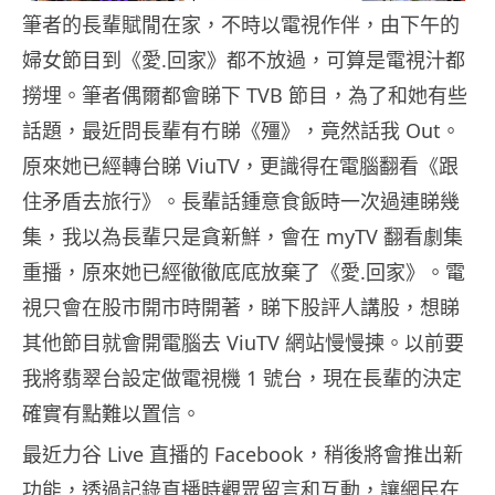
筆者的長輩賦閒在家，不時以電視作伴，由下午的
婦女節目到《愛.回家》都不放過，可算是電視汁都
撈埋。筆者偶爾都會睇下 TVB 節目，為了和她有些
話題，最近問長輩有冇睇《殭》，竟然話我 Out。
原來她已經轉台睇 ViuTV，更識得在電腦翻看《跟
住矛盾去旅行》。長輩話鍾意食飯時一次過連睇幾
集，我以為長輩只是貪新鮮，會在 myTV 翻看劇集
重播，原來她已經徹徹底底放棄了《愛.回家》。電
視只會在股市開市時開著，睇下股評人講股，想睇
其他節目就會開電腦去 ViuTV 網站慢慢揀。以前要
我將翡翠台設定做電視機 1 號台，現在長輩的決定
確實有點難以置信。
最近力谷 Live 直播的 Facebook，稍後將會推出新
功能，透過記錄直播時觀眾留言和互動，讓網民在