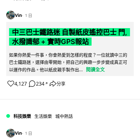
Vin
1 日
中三巴士鐵路迷 自製紙皮遙控巴士 門,
水撥識郁 + 實時GPS報站
如果你熱愛一件事，你會熱愛到怎樣的程度？一位就讀中三的
巴士鐵路迷，選擇由零開始，把自己的興趣一步步變成真正可
閱讀全文
以運作的作品。他以紙皮親手製作出...
4,127
234
分享
↗
科技娛樂
生活娛樂
城中熱話
Vin
1 日