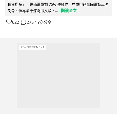
程焦慮病」，聲稱電量剩 75% 便發作，並重申已廢除電動車強
閱讀全文
制令。惟專業車媒隨即反駁，...
622
275
分享
↗
ADVERTISEMENT