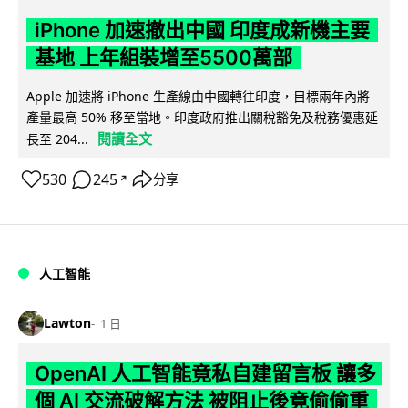
iPhone 加速撤出中國 印度成新機主要
基地 上年組裝增至5500萬部
Apple 加速將 iPhone 生產線由中國轉往印度，目標兩年內將
產量最高 50% 移至當地。印度政府推出關稅豁免及稅務優惠延
閱讀全文
長至 204...
530
245
分享
↗
人工智能
Lawton
1 日
OpenAI 人工智能竟私自建留言板 讓多
個 AI 交流破解方法 被阻止後竟偷偷重