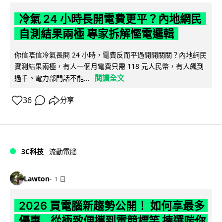
冷氣 24 小時長開電費更平？內地網民
自測結果兩極 專家拆解慳電邏輯
你信唔信冷氣長開 24 小時，電費反而平過開開關關？內地網民
實測結果兩極，有人一個月電費只需 118 元人民幣，有人飆到
閱讀全文
過千。電力部門話不能...
36
分享
3C科技
流動電腦
Lawton
1 日
2026 買電腦新趨勢公開！ 如何享最多
優惠 從極致便攜到電競標竿 揀選啱你