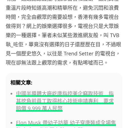
重溫片段時知道高潮和精華所在，避免沉悶和浪費
時間，完全由觀眾的需要設想，香港有幾多電視台
做得到？網上的娛樂選擇很多，電視台只是大眾娛
樂的一種選擇。筆者未似某些激進網友般，叫 TVB
執_咗佢，畢竟沒有選擇的日子還歷歷在目，不過眼
見一個歷史悠久，以往是 Trend Setter 的電視台，
現在卻無法跟上觀眾的需求，有點唏噓而已。
相關文章:
中國半導體大廠屹唐指控美企竊取技術 指
其挖角前員工取得核心技術申請專利 要求
賠償 9,999 萬人民幣
Elon Musk 帶幼子訪華 幼子穿唐裝成全場焦