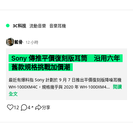
3C科技
流動音樂
音樂耳機
藍骨
12 小時
Sony 傳推平價復刻版耳筒 沿用六年
舊款規格挑戰加價潮
最近有爆料指 Sony 計劃於 9 月 7 日推出平價復刻版降噪耳機
閱讀
WH-1000XM4C，規格幾乎與 2020 年 WH-1000XM4...
全文
12
4
分享
↗