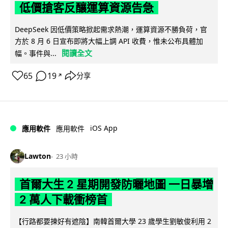
低價搶客反釀運算資源告急
DeepSeek 因低價策略掀起需求熱潮，運算資源不勝負荷，官
方於 8 月 6 日宣布即將大幅上調 API 收費，惟未公布具體加
閱讀全文
幅。事件與...
65
19
分享
↗
iOS App
應用軟件
應用軟件
Lawton
23 小時
首爾大生 2 星期開發防曬地圖 一日暴增
2 萬人下載衝榜首
【行路都要揀好有遮陰】南韓首爾大學 23 歲學生劉敏俊利用 2