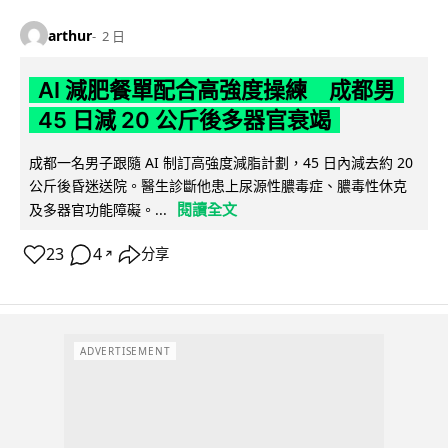
arthur
2 日
AI 減肥餐單配合高強度操練 成都男
45 日減 20 公斤後多器官衰竭
成都一名男子跟隨 AI 制訂高強度減脂計劃，45 日內減去約 20
公斤後昏迷送院。醫生診斷他患上尿源性膿毒症、膿毒性休克
閱讀全文
及多器官功能障礙。...
23
4
分享
↗
ADVERTISEMENT