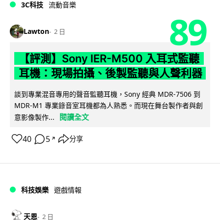
3C科技
流動音樂
89
Lawton
2 日
【評測】Sony IER-M500 入耳式監聽
耳機：現場拍攝、後製監聽與人聲利器
談到專業混音專用的聲音監聽耳機，Sony 經典 MDR-7506 到
MDR-M1 專業錄音室耳機都為人熟悉。而現在舞台製作者與創
閱讀全文
意影像製作...
40
5
分享
↗
科技娛樂
遊戲情報
天恩
2 日