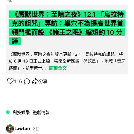
《魔獸世界：至暗之夜》12.1 「烏拉特
克的詛咒」專訪：巢穴不為提高世界首
領門檻而設 《諸王之眠》縮短約 10 分
鐘
《魔獸世界：至暗之夜》版本更新 12.1「烏拉特克的詛咒」將
於 8 月 13 日正式上線，帶來全新區域「盤蛇島」、地城「毒牙
閱讀全文
祭壇」、新型態世...
116
分享
科技娛樂
遊戲情報
Lawton
2 日