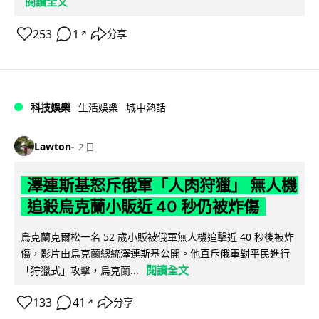
閱讀全文
253
1
分享
↗
科技娛樂
生活娛樂
城中熱話
Lawton
2 日
澤連斯基怒斥俄軍「人肉狩獵」 無人機
追殺烏克蘭小販近 40 秒仍被炸傷
烏克蘭克爾松一名 52 歲小販被俄軍無人機追擊近 40 秒後被炸
傷，影片由烏克蘭總統澤連斯基公開。他直斥俄軍對平民進行
閱讀全文
「狩獵式」攻擊，烏克蘭...
133
41
分享
↗