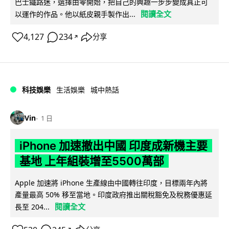
巴士鐵路迷，選擇由零開始，把自己的興趣一步步變成真正可
閱讀全文
以運作的作品。他以紙皮親手製作出...
4,127
234
分享
↗
科技娛樂
生活娛樂
城中熱話
Vin
1 日
iPhone 加速撤出中國 印度成新機主要
基地 上年組裝增至5500萬部
Apple 加速將 iPhone 生產線由中國轉往印度，目標兩年內將
產量最高 50% 移至當地。印度政府推出關稅豁免及稅務優惠延
閱讀全文
長至 204...