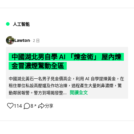
人工智能
Lawton
2 日
中國湖北男自學 AI 「煉金術」 屋內煉
金冒濃煙驚動全區
中國湖北黃石一名男子見金價高企，利用 AI 自學提煉黃金，在
租住單位私設高壓爐及作坊冶煉，過程產生大量刺鼻濃煙，驚
閱讀全文
動鄰居報警。警方到場揭發整...
114
8
分享
↗