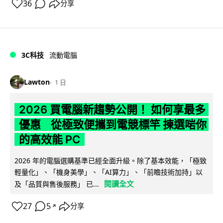
36
分享
3C科技
流動電腦
Lawton
1 日
2026 買電腦新趨勢公開！ 如何享最多
優惠 從極致便攜到電競標竿 揀選啱你
的高效能 PC
2026 年的電腦選購基準已經全面升級。除了基本效能，「極致
輕量化」、「機身美學」、「AI算力」、「前瞻技術加持」以
閱讀全文
及「品質與售後服務」 已...
27
5
分享
↗