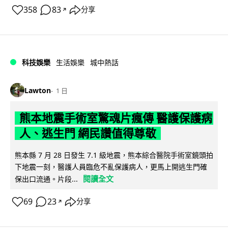
358
83
分享
↗
科技娛樂
生活娛樂
城中熱話
Lawton
1 日
熊本地震手術室驚魂片瘋傳 醫護保護病
人、逃生門 網民讚值得尊敬
熊本縣 7 月 28 日發生 7.1 級地震，熊本綜合醫院手術室鏡頭拍
下地震一刻，醫護人員臨危不亂保護病人，更馬上開逃生門確
閱讀全文
保出口流通。片段...
69
23
分享
↗