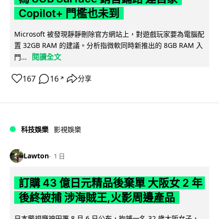
Copilot+ 門檻也未到
Microsoft 被發現靜靜刪除官方網站上，對遊戲玩家要為電腦配
置 32GB RAM 的建議。分析指微軟同時新推出的 8GB RAM 入
閱讀全文
門...
167
16
分享
↗
科技娛樂
影視娛樂
Lawton
1 日
訂購 43 億日元精品後棄單 大阪女 2 年
後終被捕 涉海賊王,火影周邊產品
日本警視廳神田署 8 月 6 日公布，拘捕一名 32 歲大阪女子，