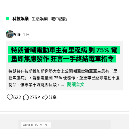
科技娛樂
生活娛樂
城中熱話
Vin
1 日
特朗普嘲電動車主有里程病 剩 75% 電
量即焦慮發作 狂言一手終結電車指令
特朗普在拉斯維加斯造勢大會上公開嘲諷電動車車主患有「里
程焦慮病」，聲稱電量剩 75% 便發作，並重申已廢除電動車強
閱讀全文
制令。惟專業車媒隨即反駁，...
622
275
分享
↗
ADVERTISEMENT