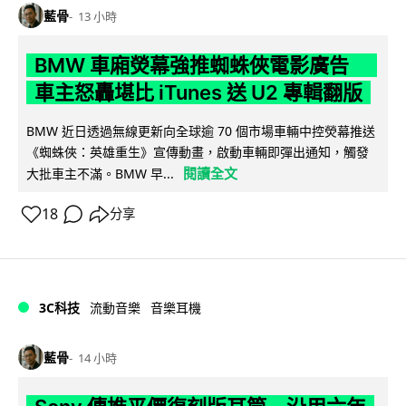
藍骨
13 小時
BMW 車廂熒幕強推蜘蛛俠電影廣告
車主怒轟堪比 iTunes 送 U2 專輯翻版
BMW 近日透過無線更新向全球逾 70 個市場車輛中控熒幕推送
《蜘蛛俠：英雄重生》宣傳動畫，啟動車輛即彈出通知，觸發
閱讀全文
大批車主不滿。BMW 早...
18
分享
3C科技
流動音樂
音樂耳機
藍骨
14 小時