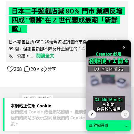
日本二手遊戲店減 90% 門市 業績反增
四成 "懷舊"在 Z 世代變成最潮「新鮮
感」
日本零售巨頭 GEO 將懷舊遊戲銷售門市從 1,000 間大幅減至
×
99 間，但銷售額卻不降反升至過往的 1.4 倍。做到「減店增
閱讀全文
收」奇蹟，...
268
20
分享
↗
ADVERTISEMENT
本網站正使用 Cookie
我們使用 Cookie 改善網站體驗。 繼續使用
🎵
⛶
我們的網站即表示您同意我們的
Cookie 政
策
。
📖 詳細評測
→