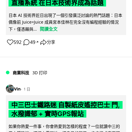
直播系統 在日本技術界成為話題
日本 AI 技術界近日出現了一個引發廣泛討論的熱門話題：日本
偶像前 Juice=Juice 成員宮本佳林在完全沒有編程經驗的情況
閱讀全文
下，僅憑藉與...
592
49
分享
↗
商業科技
3D 打印
Vin
1 日
中三巴士鐵路迷 自製紙皮遙控巴士 門,
水撥識郁 + 實時GPS報站
如果你熱愛一件事，你會熱愛到怎樣的程度？一位就讀中三的