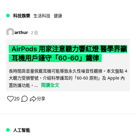
科技娛樂
生活科技
健康
arthur
2 日
AirPods 用家注意聽力響紅燈 醫學界籲
耳機用戶謹守「60-60」鐵律
長時間高音量佩戴耳機可能導致永久性噪音性聽損。本文盤點 4
大聽力受損警號，介紹科學護耳的「60-60 原則」及 Apple 內
閱讀全文
置防護功能，...
20
分享
人工智能