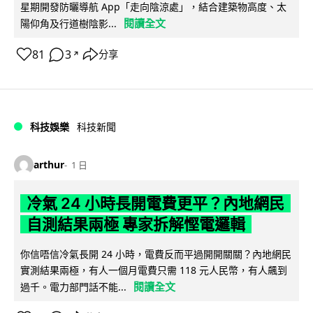
星期開發防曬導航 App「走向陰涼處」，結合建築物高度、太
閱讀全文
陽仰角及行道樹陰影...
81
3
分享
↗
科技娛樂
科技新聞
arthur
1 日
冷氣 24 小時長開電費更平？內地網民
自測結果兩極 專家拆解慳電邏輯
你信唔信冷氣長開 24 小時，電費反而平過開開關關？內地網民
實測結果兩極，有人一個月電費只需 118 元人民幣，有人飆到
閱讀全文
過千。電力部門話不能...