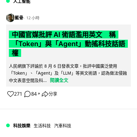
人工智能
藍骨
12 小時
中國官媒批評 AI 術語濫用英文 稱
「Token」與「Agent」動搖科技話語
權
人民網旗下評論於 8 月 6 日發表文章，批評中國廣泛使用
「Token」、「Agent」及「LLM」等英文術語，認為做法侵蝕
閱讀全文
中文表意空間及科...
271
84
分享
↗
科技娛樂
生活科技
汽車科技