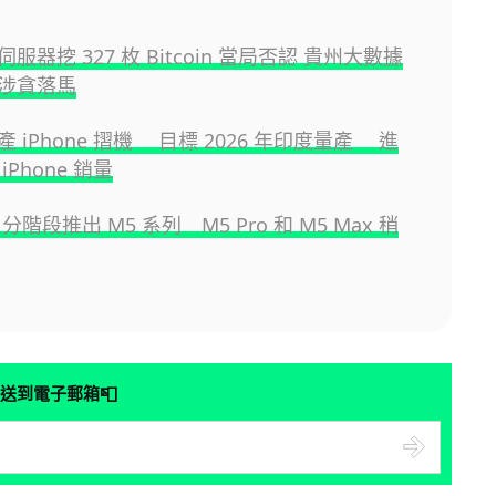
服器挖 327 枚 Bitcoin 當局否認 貴州大數據
涉貪落馬
 iPhone 摺機 目標 2026 年印度量產 進
iPhone 銷量
e 分階段推出 M5 系列 M5 Pro 和 M5 Max 稍
📮
送到電子郵箱