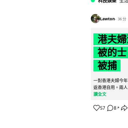
科技娛樂
生
Lawton
36 分
港夫婦
被的士 
被捕
一對香港夫婦今年
返香港自用。兩人本
讀全文
57
8
↗