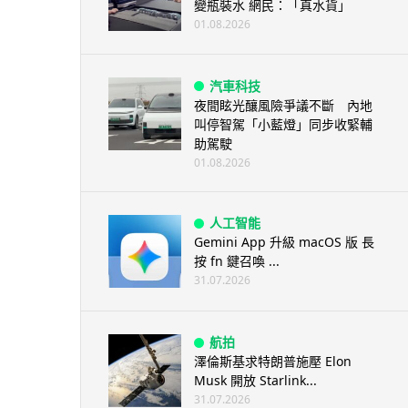
變瓶裝水 網民：「真水貨」
01.08.2026
汽車科技
夜間眩光釀風險爭議不斷 內地
叫停智駕「小藍燈」同步收緊輔
助駕駛
01.08.2026
人工智能
Gemini App 升級 macOS 版 長
按 fn 鍵召喚 ...
31.07.2026
航拍
澤倫斯基求特朗普施壓 Elon
Musk 開放 Starlink...
31.07.2026