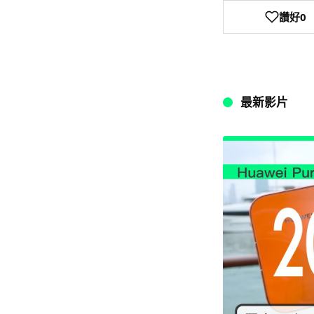
讚好
0
最新影片