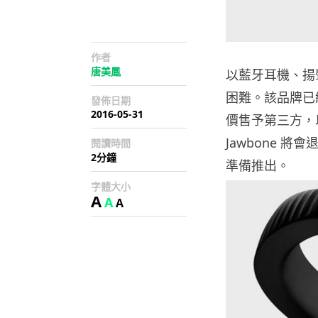
作者
唐美鳳
以藍牙耳機、揚聲
困難。該品牌已
發佈日期
2016-05-31
價售予第三方，
Jawbone 將
閱讀時間
2分鐘
準備推出。
字體大小
A
A
A