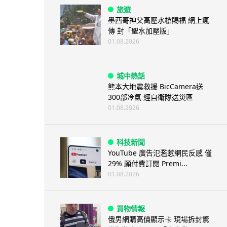
旅遊
墨西哥神父高壓水槍賜福 網上瘋
傳 封「聖水加壓版」
01.08.2026
城中熱話
熊本大地震救援 BicCamera送
300部冷氣 經自衛隊送災區
01.08.2026
科技新聞
YouTube 廣告氾濫惹網民反感 僅
29% 願付費訂閱 Premi...
01.08.2026
買物情報
俄男網購高價顯示卡 現場拆封驚