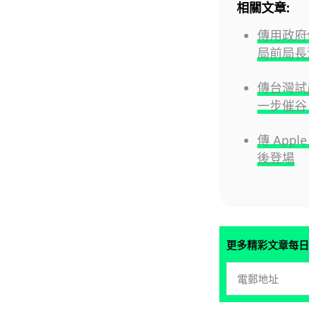
相關文章:
傳用政府伺
局前局長
傳台灣試產
一步催谷 
傳 Appl
後登場
更多精彩文章每日