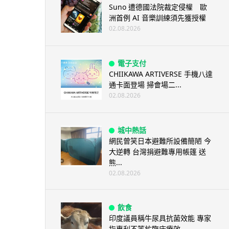
Suno 遭德國法院裁定侵權 歐
洲首例 AI 音樂訓練須先獲授權
02.08.2026
電子支付
CHIIKAWA ARTIVERSE 手機八達
通卡面登場 掃會場二...
02.08.2026
城中熱話
網民曾笑日本避難所設備簡陋 今
大逆轉 台灣捐避難專用帳篷 送
熊...
02.08.2026
飲食
印度議員稱牛尿具抗菌效能 專家
指專利不等於臨床療效