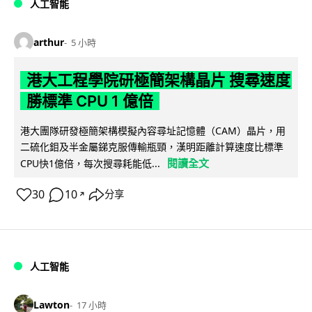
人工智能
arthur
5 小時
港大工程學院研極簡架構晶片 搜尋速度
勝標準 CPU 1 億倍
港大團隊研發極簡架構模擬內容尋址記憶體（CAM）晶片，用
二硫化鉬及半金屬銻克服傳輸瓶頸，漢明距離計算速度比標準
閱讀全文
CPU快1億倍，每次搜尋耗能低...
30
10
分享
↗
人工智能
Lawton
17 小時