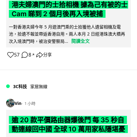
港夫婦澳門的士拾相機 據為己有被的士
Cam 睇到 2 個月後再入境被捕
一對香港夫婦今年 5 月遊澳門乘的士拾獲他人遺留相機及電
池，拾遺不報並帶返香港自用。兩人本月 2 日經港珠澳大橋再
閱讀全文
次入境澳門時，被治安警察局...
57
8
分享
↗
3C科技
家居無線
Vin
1 小時
逾 20 款平價路由器爆後門 每 35 秒自
動連線回中國 全球 10 萬用家私隱堪憂