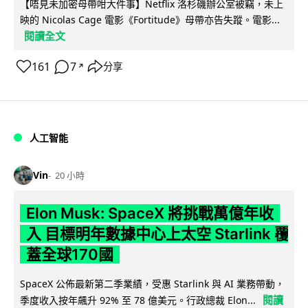
【唔見未加密母帶咁大件事】Netflix 洛杉磯辦公室被竊，未上
映的 Nicolas Cage 電影《Fortitude》母帶亦告失蹤。電影...
閱讀全文
161
7
分享
↗
人工智能
Vin
20 小時
Elon Musk: SpaceX 將挑戰萬億年收
入 目標明年數據中心上太空 Starlink 覆
蓋全球170國
SpaceX 公佈最新第二季業績，受惠 Starlink 與 AI 業務帶動，
閱讀
季度收入按年飆升 92% 至 78 億美元。行政總裁 Elon...