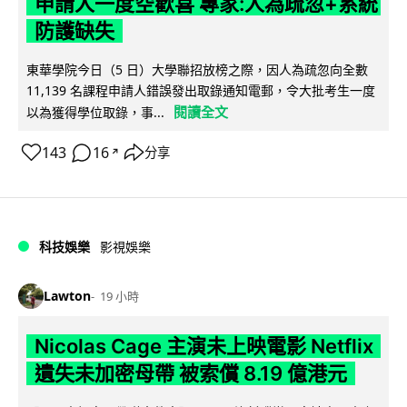
申請人一度空歡喜 專家:人為疏忽+系統
防護缺失
東華學院今日（5 日）大學聯招放榜之際，因人為疏忽向全數
11,139 名課程申請人錯誤發出取錄通知電郵，令大批考生一度
閱讀全文
以為獲得學位取錄，事...
143
16
分享
↗
科技娛樂
影視娛樂
Lawton
19 小時
Nicolas Cage 主演未上映電影 Netflix
遺失未加密母帶 被索償 8.19 億港元