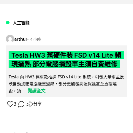
人工智能
arthur
4 小時
Tesla HW3 舊硬件裝 FSD v14 Lite 頻
現過熱 部分電腦損毀車主須自費維修
Tesla 向 HW3 舊車款推送 FSD v14 Lite 系統，引發大量車主反
映自動駕駛電腦嚴重過熱，部分更觸發高溫保護甚至直接燒
閱讀全文
毀，須...
3
分享