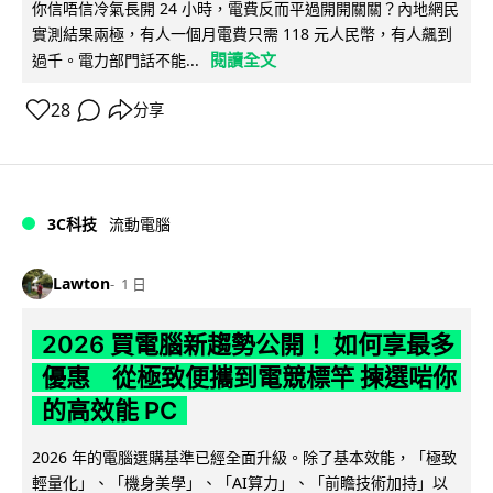
你信唔信冷氣長開 24 小時，電費反而平過開開關關？內地網民
實測結果兩極，有人一個月電費只需 118 元人民幣，有人飆到
閱讀全文
過千。電力部門話不能...
28
分享
3C科技
流動電腦
Lawton
1 日
2026 買電腦新趨勢公開！ 如何享最多
優惠 從極致便攜到電競標竿 揀選啱你
的高效能 PC
2026 年的電腦選購基準已經全面升級。除了基本效能，「極致
輕量化」、「機身美學」、「AI算力」、「前瞻技術加持」以