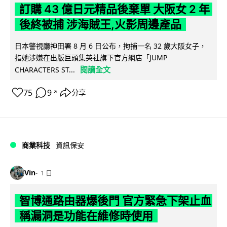
訂購 43 億日元精品後棄單 大阪女 2 年
後終被捕 涉海賊王,火影周邊產品
日本警視廳神田署 8 月 6 日公布，拘捕一名 32 歲大阪女子，
指她涉嫌在出版巨頭集英社旗下官方網店「JUMP
閱讀全文
CHARACTERS ST...
75
9
分享
↗
商業科技
資訊保安
Vin
1 日
智博通路由器爆後門 官方緊急下架止血
稱漏洞是功能在維修時使用