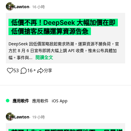
Lawton
16 小時
低價不再！DeepSeek 大幅加價在即
低價搶客反釀運算資源告急
DeepSeek 因低價策略掀起需求熱潮，運算資源不勝負荷，官
方於 8 月 6 日宣布即將大幅上調 API 收費，惟未公布具體加
閱讀全文
幅。事件與...
53
16
分享
↗
iOS App
應用軟件
應用軟件
Lawton
19 小時