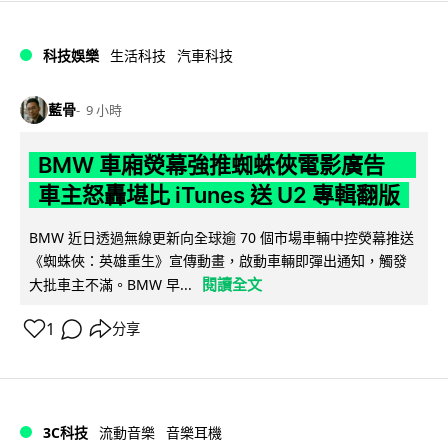
科技娛樂
生活科技
汽車科技
藍骨
9 小時
BMW 車廂熒幕強推蜘蛛俠電影廣告
車主怒轟堪比 iTunes 送 U2 專輯翻版
BMW 近日透過無線更新向全球逾 70 個市場車輛中控熒幕推送
《蜘蛛俠：英雄重生》宣傳動畫，啟動車輛即彈出通知，觸發
閱讀全文
大批車主不滿。BMW 早...
1
分享
3C科技
流動音樂
音樂耳機