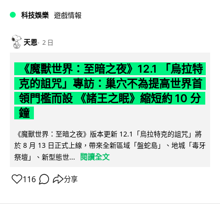
科技娛樂
遊戲情報
天恩
2 日
《魔獸世界：至暗之夜》12.1 「烏拉特
克的詛咒」專訪：巢穴不為提高世界首
領門檻而設 《諸王之眠》縮短約 10 分
鐘
《魔獸世界：至暗之夜》版本更新 12.1「烏拉特克的詛咒」將
於 8 月 13 日正式上線，帶來全新區域「盤蛇島」、地城「毒牙
閱讀全文
祭壇」、新型態世...
116
分享