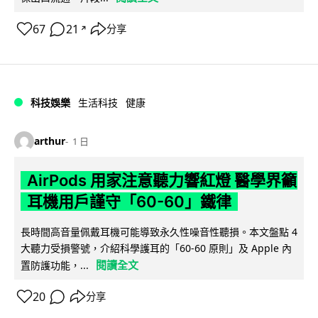
67
21
分享
↗
科技娛樂
生活科技
健康
arthur
1 日
AirPods 用家注意聽力響紅燈 醫學界籲
耳機用戶謹守「60-60」鐵律
長時間高音量佩戴耳機可能導致永久性噪音性聽損。本文盤點 4
大聽力受損警號，介紹科學護耳的「60-60 原則」及 Apple 內
閱讀全文
置防護功能，...
20
分享