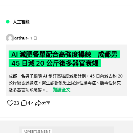
人工智能
arthur
1 日
AI 減肥餐單配合高強度操練 成都男
45 日減 20 公斤後多器官衰竭
成都一名男子跟隨 AI 制訂高強度減脂計劃，45 日內減去約 20
公斤後昏迷送院。醫生診斷他患上尿源性膿毒症、膿毒性休克
閱讀全文
及多器官功能障礙。...
23
4
分享
↗
ADVERTISEMENT