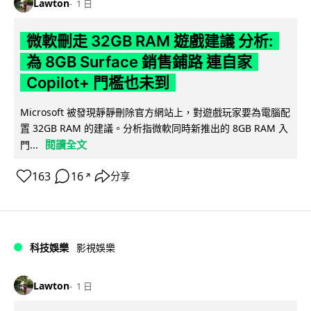
Lawton
1 日
微軟刪走 32GB RAM 遊戲建議 分析:
為 8GB Surface 銷售鋪路 連自家
Copilot+ 門檻也未到
Microsoft 被發現靜靜刪除官方網站上，對遊戲玩家要為電腦配
置 32GB RAM 的建議。分析指微軟同時新推出的 8GB RAM 入
閱讀全文
門...
163
16
分享
↗
科技娛樂
影視娛樂
Lawton
1 日