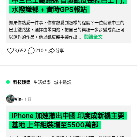
中三巴士鐵路迷 自製紙皮遙控巴士 門,
水撥識郁 + 實時GPS報站
如果你熱愛一件事，你會熱愛到怎樣的程度？一位就讀中三的
巴士鐵路迷，選擇由零開始，把自己的興趣一步步變成真正可
閱讀全文
以運作的作品。他以紙皮親手製作出...
3,652
210
分享
↗
科技娛樂
生活娛樂
城中熱話
Vin
1 日
iPhone 加速撤出中國 印度成新機主要
基地 上年組裝增至5500萬部