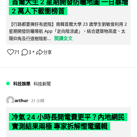
首爾大生 2 星期開發防曬地圖 一日暴增
2 萬人下載衝榜首
【行路都要揀好有遮陰】南韓首爾大學 23 歲學生劉敏俊利用 2
星期開發防曬導航 App「走向陰涼處」，結合建築物高度、太
閱讀全文
陽仰角及行道樹陰影...
71
3
分享
↗
科技娛樂
科技新聞
arthur
21 小時
冷氣 24 小時長開電費更平？內地網民
實測結果兩極 專家拆解慳電邏輯