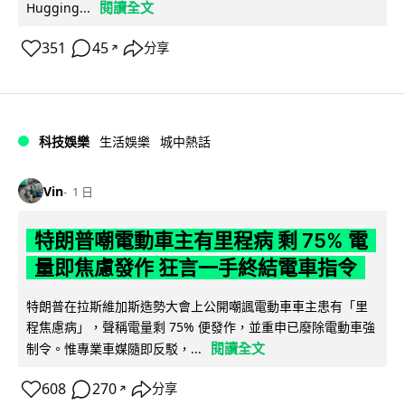
閱讀全文
Hugging...
351
45
分享
↗
科技娛樂
生活娛樂
城中熱話
Vin
1 日
特朗普嘲電動車主有里程病 剩 75% 電
量即焦慮發作 狂言一手終結電車指令
特朗普在拉斯維加斯造勢大會上公開嘲諷電動車車主患有「里
程焦慮病」，聲稱電量剩 75% 便發作，並重申已廢除電動車強
閱讀全文
制令。惟專業車媒隨即反駁，...
608
270
分享
↗