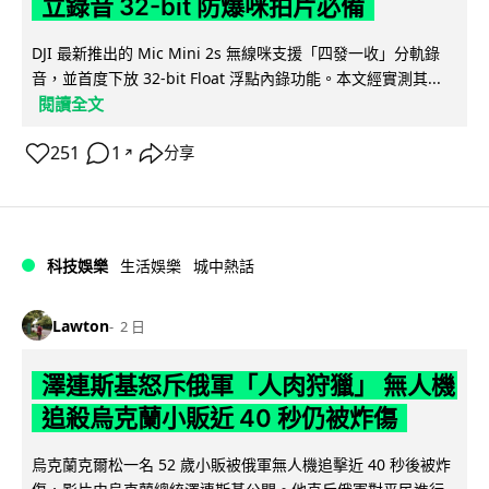
立錄音 32-bit 防爆咪拍片必備
DJI 最新推出的 Mic Mini 2s 無線咪支援「四發一收」分軌錄
音，並首度下放 32-bit Float 浮點內錄功能。本文經實測其...
閱讀全文
251
1
分享
↗
科技娛樂
生活娛樂
城中熱話
Lawton
2 日
澤連斯基怒斥俄軍「人肉狩獵」 無人機
追殺烏克蘭小販近 40 秒仍被炸傷
烏克蘭克爾松一名 52 歲小販被俄軍無人機追擊近 40 秒後被炸