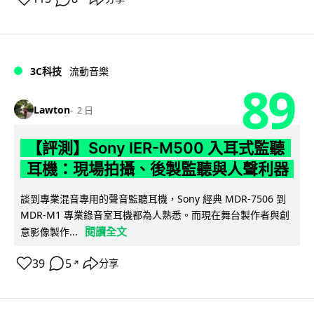
3C科技
流動音樂
89
Lawton
2 日
【評測】Sony IER-M500 入耳式監聽
耳機：現場拍攝、後製監聽與人聲利器
談到專業混音專用的聲音監聽耳機，Sony 經典 MDR-7506 到
MDR-M1 專業錄音室耳機都為人熟悉。而現在舞台製作者與創
閱讀全文
意影像製作...
39
5
分享
↗