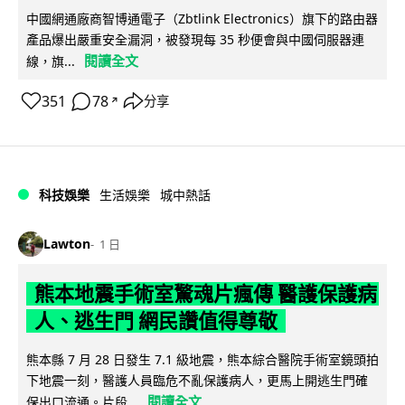
中國網通廠商智博通電子（Zbtlink Electronics）旗下的路由器
產品爆出嚴重安全漏洞，被發現每 35 秒便會與中國伺服器連
閱讀全文
線，旗...
351
78
分享
↗
科技娛樂
生活娛樂
城中熱話
Lawton
1 日
熊本地震手術室驚魂片瘋傳 醫護保護病
人、逃生門 網民讚值得尊敬
熊本縣 7 月 28 日發生 7.1 級地震，熊本綜合醫院手術室鏡頭拍
下地震一刻，醫護人員臨危不亂保護病人，更馬上開逃生門確
閱讀全文
保出口流通。片段...