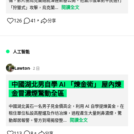
傷，影片由烏克蘭總統澤連斯基公開。他直斥俄軍對平民進行
閱讀全文
「狩獵式」攻擊，烏克蘭...
126
41
分享
↗
人工智能
Lawton
2 日
中國湖北男自學 AI 「煉金術」 屋內煉
金冒濃煙驚動全區
中國湖北黃石一名男子見金價高企，利用 AI 自學提煉黃金，在
租住單位私設高壓爐及作坊冶煉，過程產生大量刺鼻濃煙，驚
閱讀全文
動鄰居報警。警方到場揭發整...
113
8
分享
↗