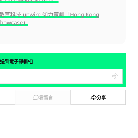
育科技 unwire 傾力策劃「Hong Kong
Showcase」
📮
送到電子郵箱
看留言
分享