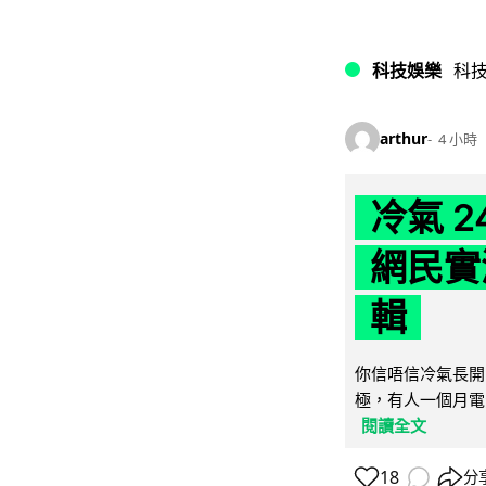
科技娛樂
科
arthur
4 小時
冷氣 
網民實
輯
你信唔信冷氣長開
極，有人一個月電費
閱讀全文
18
分