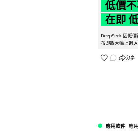
低價不再
在即 
DeepSeek 
布即將大幅上調 A
分享
應用軟件
應