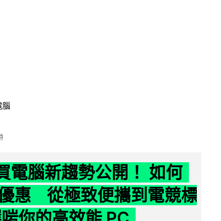
電腦
時
6 買電腦新趨勢公開！ 如何
優惠 從極致便攜到電競標
選啱你的高效能 PC