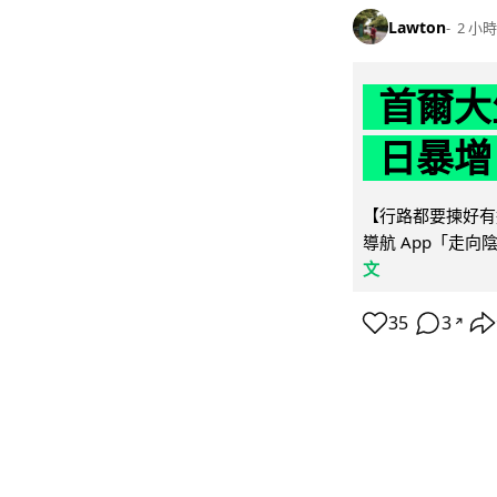
Lawton
2 小時
首爾大
日暴增
【行路都要揀好有遮
導航 App「走向
文
35
3
↗