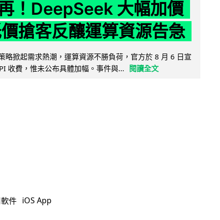
！DeepSeek 大幅加價
低價搶客反釀運算資源告急
因低價策略掀起需求熱潮，運算資源不勝負荷，官方於 8 月 6 日宣
PI 收費，惟未公布具體加幅。事件與...
閱讀全文
iOS App
用軟件