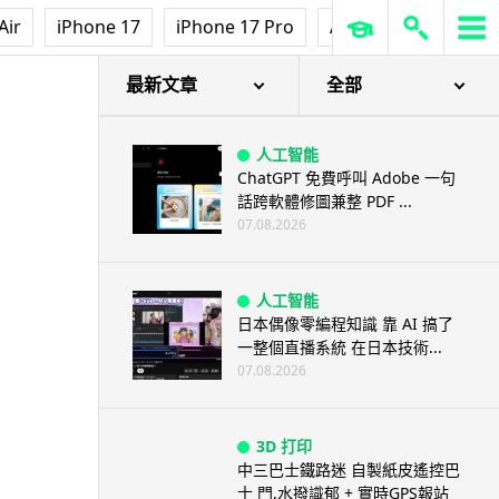
流動電腦
Air
iPhone 17
iPhone 17 Pro
AirPods Pro 3
Ap
2026 買電腦新趨勢公開！ 如何
享最多優惠 從極致便攜到電...
07.08.2026
最新文章
全部
人工智能
ChatGPT 免費呼叫 Adobe 一句
話跨軟體修圖兼整 PDF ...
07.08.2026
人工智能
日本偶像零編程知識 靠 AI 搞了
一整個直播系統 在日本技術...
07.08.2026
3D 打印
中三巴士鐵路迷 自製紙皮遙控巴
士 門,水撥識郁 + 實時GPS報站