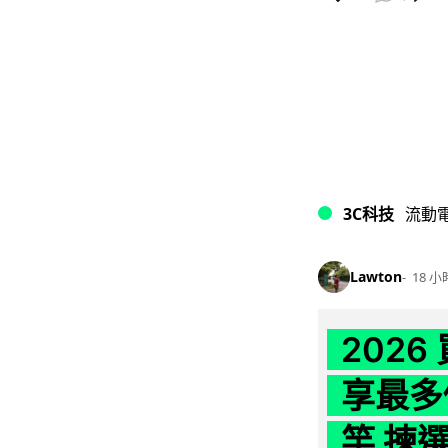
3C科技
流動
Lawton
18 小
202
享最多
竿 揀