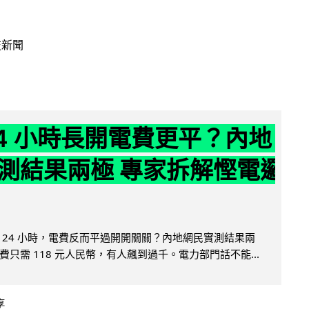
技新聞
24 小時長開電費更平？內地
測結果兩極 專家拆解慳電邏
 24 小時，電費反而平過開開關關？內地網民實測結果兩
只需 118 元人民幣，有人飆到過千。電力部門話不能...
享