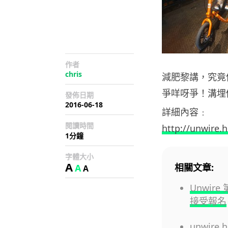
作者
chris
減肥黎講，究竟
爭咩呀爭！溝埋做M
發佈日期
2016-06-18
詳細內容﹕
閱讀時間
http://unwire.h
1分鐘
字體大小
A
相關文章:
A
A
Unwire
接受報名
unwire