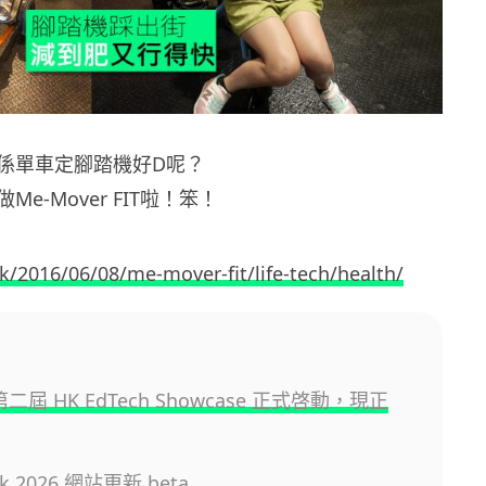
係單車定腳踏機好D呢？
e-Mover FIT啦！笨！
k/2016/06/08/me-mover-fit/life-tech/health/
 第二屆 HK EdTech Showcase 正式啓動，現正
.hk 2026 網站更新 beta