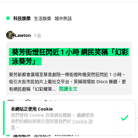
科技娛樂
生活娛樂
城中熱話
Lawton
1 日
葵芳街燈狂閃近 1 小時 網民笑稱「幻彩
泳葵芳」
葵芳新都會廣場至葵青劇院一帶街燈昨晚突然狂閃近 1 小時，
吸引大批市民拍片上載社交平台，笑稱現場如 Disco 舞廳，更
閱讀全文
有網民戲稱「幻彩耀葵...
600
89
分享
↗
本網站正使用 Cookie
我們使用 Cookie 改善網站體驗。 繼續使用
我們的網站即表示您同意我們的
Cookie 政
策
。
Windows 11
應用軟件
應用軟件