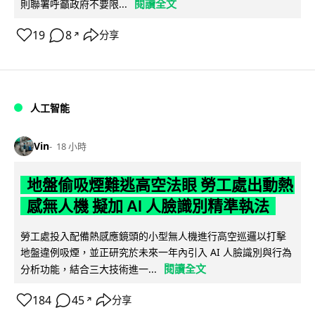
閱讀全文
則聯署呼籲政府不要限...
19
8
分享
↗
人工智能
Vin
18 小時
地盤偷吸煙難逃高空法眼 勞工處出動熱
感無人機 擬加 AI 人臉識別精準執法
勞工處投入配備熱感應鏡頭的小型無人機進行高空巡邏以打擊
地盤違例吸煙，並正研究於未來一年內引入 AI 人臉識別與行為
閱讀全文
分析功能，結合三大技術進一...
184
45
分享
↗