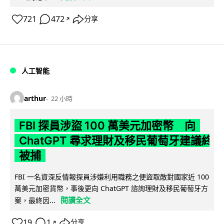
721
472
分享
↗
人工智能
arthur
22 小時
FBI 探員涉盜 100 萬美元加密幣 向
ChatGPT 尋求理財及移民葡萄牙建議終
被捕
FBI 一名資深反情報探員涉嫌利用職務之便盜取敵對國家近 100
萬美元加密貨幣，事後更向 ChatGPT 諮詢理財及移民葡萄牙方
閱讀全文
案，最終因...
19
1
分享
↗