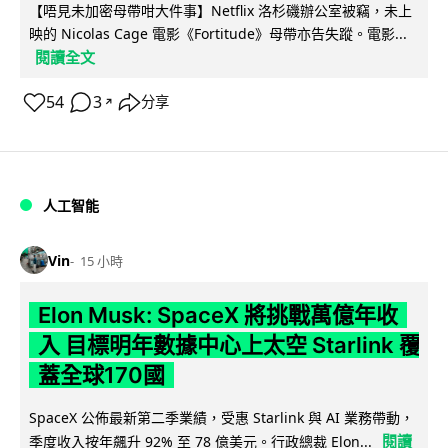
【唔見未加密母帶咁大件事】Netflix 洛杉磯辦公室被竊，未上
映的 Nicolas Cage 電影《Fortitude》母帶亦告失蹤。電影...
閱讀全文
54
3
分享
↗
人工智能
Vin
15 小時
Elon Musk: SpaceX 將挑戰萬億年收
入 目標明年數據中心上太空 Starlink 覆
蓋全球170國
SpaceX 公佈最新第二季業績，受惠 Starlink 與 AI 業務帶動，
閱讀
季度收入按年飆升 92% 至 78 億美元。行政總裁 Elon...