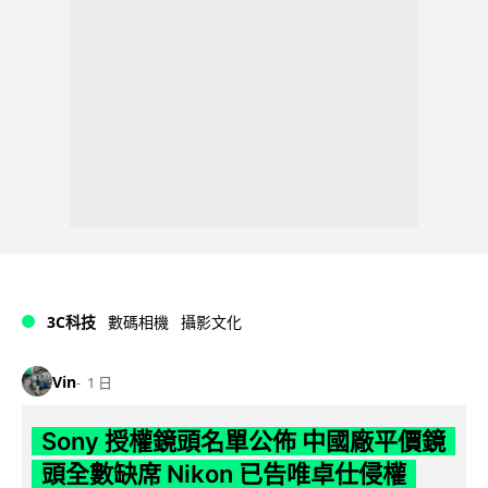
3C科技
數碼相機
攝影文化
Vin
1 日
Sony 授權鏡頭名單公佈 中國廠平價鏡
頭全數缺席 Nikon 已告唯卓仕侵權