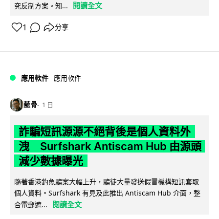
閱讀全文
究反制方案。知...
1
分享
應用軟件
應用軟件
藍骨
1 日
詐騙短訊源源不絕背後是個人資料外
洩 Surfshark Antiscam Hub 由源頭
減少數據曝光
隨著香港釣魚騙案大幅上升，騙徒大量發送假冒機構短訊套取
個人資料。Surfshark 有見及此推出 Antiscam Hub 介面，整
閱讀全文
合電郵遮...