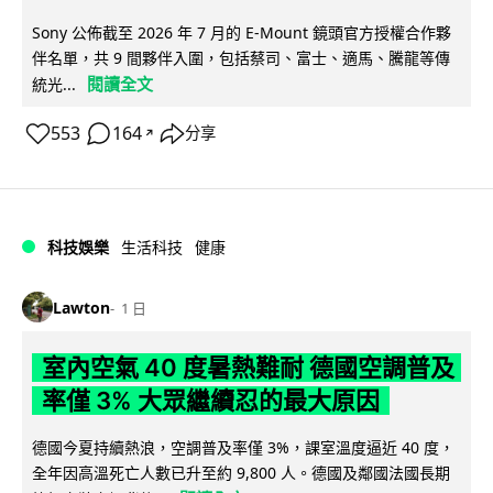
Sony 公佈截至 2026 年 7 月的 E-Mount 鏡頭官方授權合作夥
伴名單，共 9 間夥伴入圍，包括蔡司、富士、適馬、騰龍等傳
閱讀全文
統光...
553
164
分享
↗
科技娛樂
生活科技
健康
Lawton
1 日
室內空氣 40 度暑熱難耐 德國空調普及
率僅 3% 大眾繼續忍的最大原因
德國今夏持續熱浪，空調普及率僅 3%，課室溫度逼近 40 度，
全年因高溫死亡人數已升至約 9,800 人。德國及鄰國法國長期