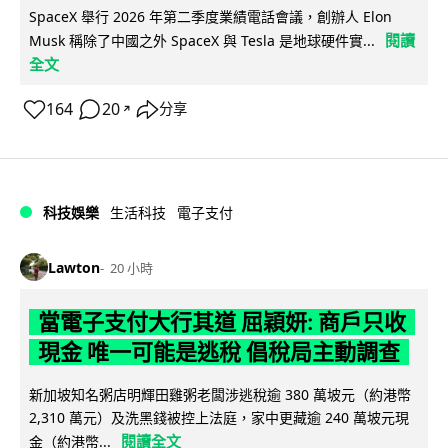
SpaceX 舉行 2026 年第二季度業績電話會議，創辦人 Elon
閱讀
Musk 稱除了中國之外 SpaceX 與 Tesla 是地球硬件實...
全文
164
20
分享
↗
科技娛樂
生活科技
電子支付
Lawton
20 小時
當電子支付大行其道 屈穎妍: 商戶只收
現金 唯一可能是逃稅 倡稅局主動調查
新加坡知名粥店明輝田雞粥老闆涉逃稅逾 380 萬坡元（約港幣
2,310 萬元）及洗黑錢被控上法庭，家中更藏逾 240 萬坡元現
閱讀全文
金（約港幣...