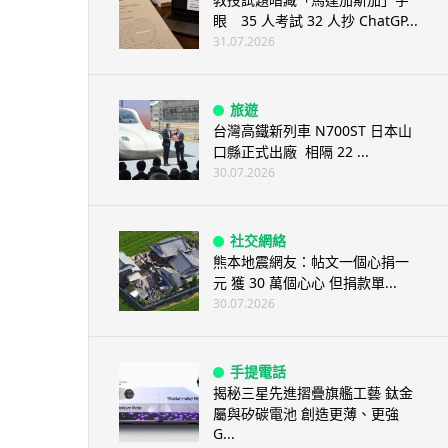
眼 35 人考試 32 人抄 ChatGP...
31.07.2026
旅遊
台灣高鐵新列車 N700ST 日本山
口縣正式出廠 相隔 22 ...
30.07.2026
社交網絡
熊本地震網友：帖文一個心捐一
元 獲 30 萬個心心 但捐款單...
30.07.2026
手提電話
揭秘三星先進摺疊旗艦工藝 鈦金
屬與矽碳電池 創造更薄、更強
G...