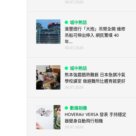
30.07.2026
城中熱話
滙豐總行「大炮」吊臂全開 維修
吊船可伸出伸入 網民驚嘆 40
年...
30.07.2026
城中熱話
熊本強震酷熱難捱 日本急調冷氣
學校課室 做避難所比體育館更好
30.07.2026
數碼相機
HOVERAir VERSA 發表 手持穩定
器變身自動飛行相機
30.07.2026