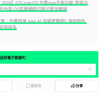
 2026】iOS,macOS 內置App全新功能 搜尋功
件內容 OS底層網絡切換可更加暢順
 教學：內置相簿 App AI 改圖更聰明!! 清除物件,
好用得多
📮
送到電子郵箱
看留言
分享