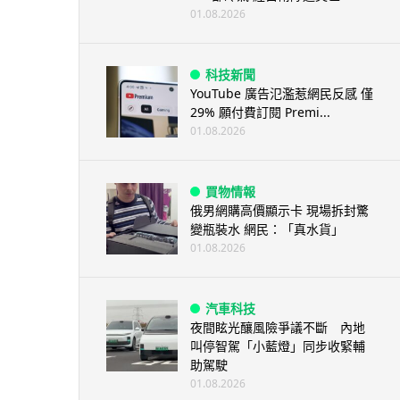
01.08.2026
科技新聞
YouTube 廣告氾濫惹網民反感 僅
29% 願付費訂閱 Premi...
01.08.2026
買物情報
俄男網購高價顯示卡 現場拆封驚
變瓶裝水 網民：「真水貨」
01.08.2026
汽車科技
夜間眩光釀風險爭議不斷 內地
叫停智駕「小藍燈」同步收緊輔
助駕駛
01.08.2026