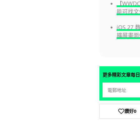
【WWDC
能可找文
iOS 27
擴展畫面
更多精彩文章每日
讚好
0