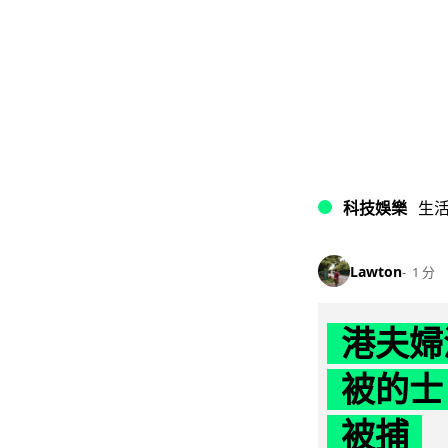
科技娛樂
生
Lawton
1 分
港夫婦
被的士 
被捕