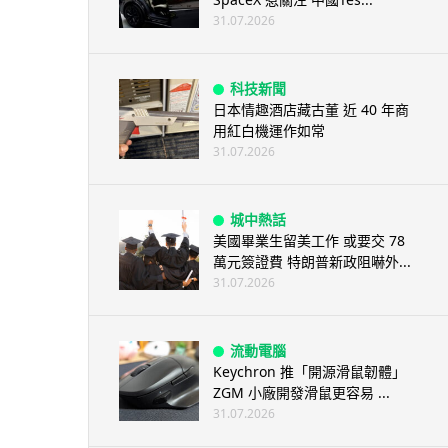
31.07.2026
科技新聞
日本情趣酒店藏古董 近 40 年商
用紅白機運作如常
31.07.2026
城中熱話
美國畢業生留美工作 或要交 78
萬元簽證費 特朗普新政阻嚇外...
31.07.2026
流動電腦
Keychron 推「開源滑鼠韌體」
ZGM 小廠開發滑鼠更容易 ...
31.07.2026