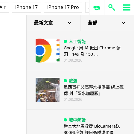
Air
iPhone 17
iPhone 17 Pro
AirPods Pro 3
Ap
最新文章
全部
人工智能
Google 用 AI 揪出 Chrome 漏
洞 149 及 150 ...
01.08.2026
旅遊
墨西哥神父高壓水槍賜福 網上瘋
傳 封「聖水加壓版」
01.08.2026
城中熱話
熊本大地震救援 BicCamera送
300部冷氣 經自衛隊送災區