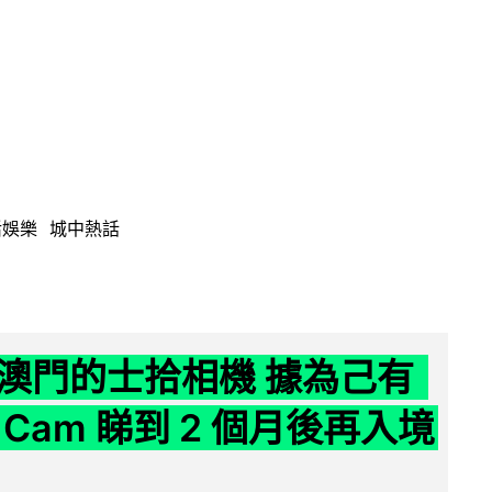
活娛樂
城中熱話
澳門的士拾相機 據為己有
Cam 睇到 2 個月後再入境