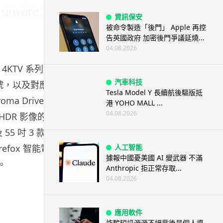
資訊保安
被命令製造「後門」 Apple 再控
告英國政府 加密後門爭議延燒...
04.08.2026
 4KTV 系列，
汽車科技
像訊號，以及對應主
Tesla Model Y 長續航後驅版抵
a Drive
港 YOHO MALL ...
04.08.2026
援 HDR 影像的主
55 吋 3 款型
efox 智能電
人工智能
據報中國憂美國 AI 變武器 不滿
。
Anthropic 拒正常存取...
04.08.2026
應用軟件
詐騙短訊源源不絕背後是個人資