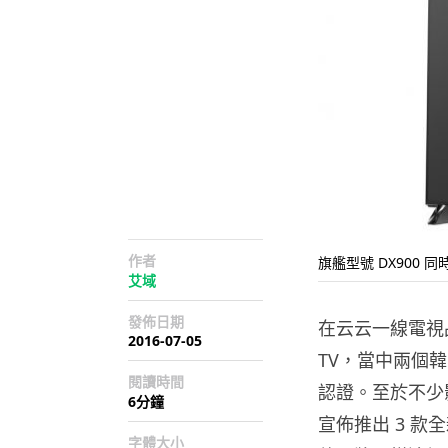
作者
旗艦型號 DX900 同時取
艾域
發佈日期
在云云一線電視品牌
2016-07-05
TV，當中兩個韓國品
閱讀時間
認證。至於不少影
6分鐘
宣佈推出 3 款全
字體大小