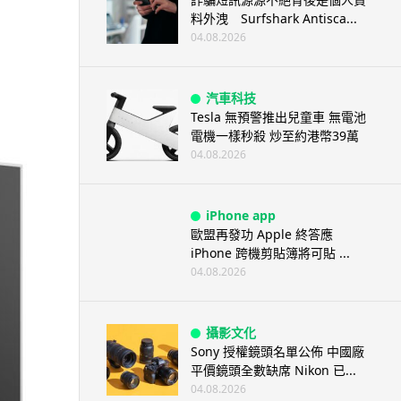
料外洩 Surfshark Antisca...
04.08.2026
汽車科技
Tesla 無預警推出兒童車 無電池
電機一樣秒殺 炒至約港幣39萬
04.08.2026
iPhone app
歐盟再發功 Apple 終答應
iPhone 跨機剪貼簿將可貼 ...
04.08.2026
攝影文化
Sony 授權鏡頭名單公佈 中國廠
平價鏡頭全數缺席 Nikon 已...
04.08.2026