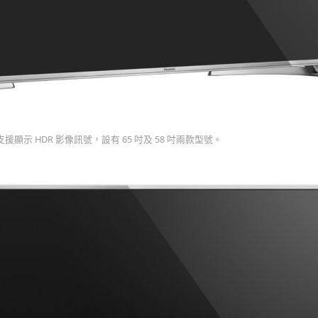
一樣支援顯示 HDR 影像訊號，設有 65 吋及 58 吋兩款型號。