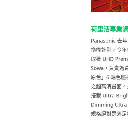
荷里活專業調色師
Panasoni
換機計劃，今年他
取獲 UHD Pr
Sowa，負責為這
原色」6 軸色座
之超高清畫面。另外
搭載 Ultra Br
Dimming U
規格絕對是落足