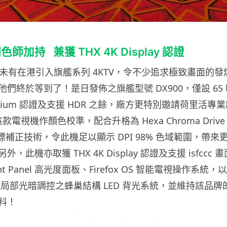
加持 兼獲 THX 4K Display 認證
c 去年未有在港引入旗艦系列 4KTV，令不少追求極致畫面的
們終於等到了！是日發佈之旗艦型號 DX900，僅設 65
emium 認證及支援 HDR 之餘，廠方更特別邀請荷里活專業調
款電視機作顏色校準，配合升格為 Hexa Chroma Drive P
標補正技術，令此機足以顯示 DPI 98% 色域範圍，帶
，此機亦取獲 THX 4K Display 認證及支援 isfccc
ight Panel 高光度面板、Firefox OS 智能電視操作系統，以
ltra 局部光暗調控之蜂巢結構 LED 背光系統，並維持該品牌
料！