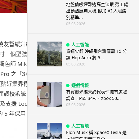
地盤偷吸煙難逃高空法眼 勞工處
出動熱感無人機 擬加 AI 人臉識
別精準...
05.08.2026
發燒友暫緩升級
人工智能
貨運火箭 沖繩飛台灣僅需 15 分
 吋一個型號，
鐘 Hop Aero 將 5...
色師 Mike
05.08.2026
ro 之「3+3
來更貼近業界標準
遊戲情報
有實體光碟未必代表你擁有遊戲
 畫面調校系統，
調查：PS5 34%、Xbox 50...
及支援 Local
05.08.2026
的 5 年保用，
人工智能
Elon Musk 稱 SpaceX Tesla 是
地球最強兩間硬件公...