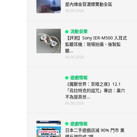
屋內煉金冒濃煙驚動全區
06.08.2026
流動音樂
【評測】Sony IER-M500 入耳式
監聽耳機：現場拍攝、後製監
聽...
06.08.2026
遊戲情報
《魔獸世界：至暗之夜》12.1
「烏拉特克的詛咒」專訪：巢穴
不為提高世...
06.08.2026
遊戲情報
日本二手遊戲店減 90% 門市 業
績反增四成 “懷...