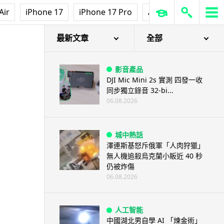
Air
iPhone 17
iPhone 17 Pro
AirPods Pro 3
Ap
最新文章
全部
影音產品
DJI Mic Mini 2s 實測 四發一收
同步獨立錄音 32-bi...
06.08.2026
城中熱話
澤連斯基怒斥俄軍「人肉狩獵」
無人機追殺烏克蘭小販近 40 秒
仍被炸傷
06.08.2026
人工智能
中國湖北男自學 AI 「煉金術」