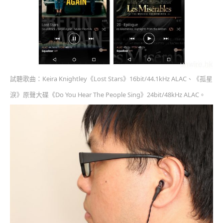
試聽歌曲：Keira Knightley《Lost Stars》16bit/44.1kHz ALAC、《孤星
淚》原聲大碟《Do You Hear The People Sing》24bit/48kHz ALAC。