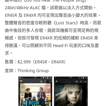
曲中段的《Do You Hear The People Sing》
24bit/48kHz ALAC 檔。該歌曲以淡入方式開始，
ER4SR 及 ER4XR 均可呈現出聲音由小變大的效果，
整體聲音的密度亦較聆聽《Lost Stars》時高，而歌
曲中後段的多人合唱，兩款耳機都可呈現足夠的規
模感，但就可發現 ER4XR 的低頻的確較 ER4SR 來
得飽滿，可以照顧到不同 Head-Fi 玩家的口味及要
求。
售價：$2,999（ER4SR、ER4XR）
查詢：Thinking Group