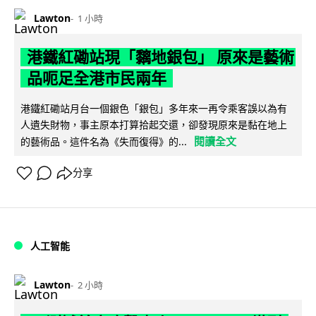
Lawton
1 小時
港鐵紅磡站現「黐地銀包」 原來是藝術
品呃足全港市民兩年
港鐵紅磡站月台一個銀色「銀包」多年來一再令乘客誤以為有
人遺失財物，事主原本打算拾起交還，卻發現原來是黏在地上
閱讀全文
的藝術品。這件名為《失而復得》的...
分享
人工智能
Lawton
2 小時