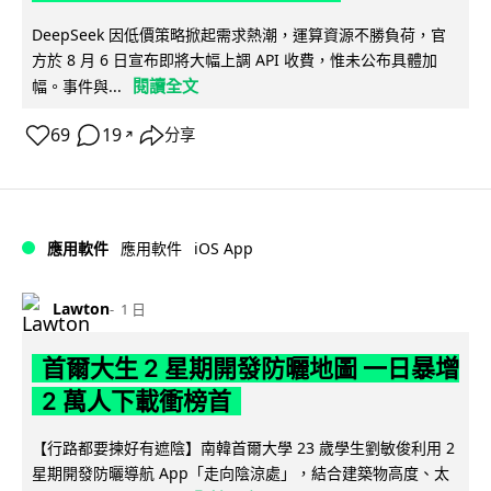
DeepSeek 因低價策略掀起需求熱潮，運算資源不勝負荷，官
方於 8 月 6 日宣布即將大幅上調 API 收費，惟未公布具體加
閱讀全文
幅。事件與...
69
19
分享
↗
iOS App
應用軟件
應用軟件
Lawton
1 日
首爾大生 2 星期開發防曬地圖 一日暴增
2 萬人下載衝榜首
【行路都要揀好有遮陰】南韓首爾大學 23 歲學生劉敏俊利用 2
星期開發防曬導航 App「走向陰涼處」，結合建築物高度、太