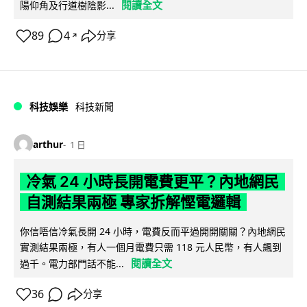
閱讀全文
陽仰角及行道樹陰影...
89
4
分享
↗
科技娛樂
科技新聞
arthur
1 日
冷氣 24 小時長開電費更平？內地網民
自測結果兩極 專家拆解慳電邏輯
你信唔信冷氣長開 24 小時，電費反而平過開開關關？內地網民
實測結果兩極，有人一個月電費只需 118 元人民幣，有人飆到
閱讀全文
過千。電力部門話不能...
36
分享