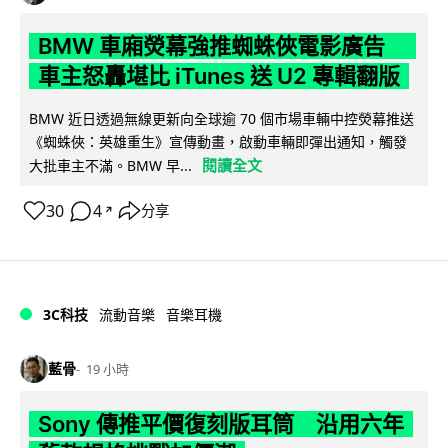
BMW 車廂熒幕強推蜘蛛俠電影廣告
車主怒轟堪比 iTunes 送 U2 專輯翻版
BMW 近日透過無線更新向全球逾 70 個市場車輛中控熒幕推送
《蜘蛛俠：英雄重生》宣傳動畫，啟動車輛即彈出通知，觸發
閱讀全文
大批車主不滿。BMW 早...
30
4
分享
↗
3C科技
流動音樂
音樂耳機
藍骨
19 小時
Sony 傳推平價復刻版耳筒 沿用六年