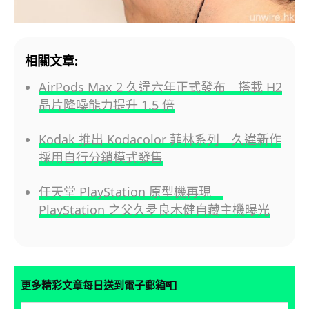
相關文章:
AirPods Max 2 久違六年正式發布 搭載 H2
晶片降噪能力提升 1.5 倍
Kodak 推出 Kodacolor 菲林系列 久違新作
採用自行分銷模式發售
任天堂 PlayStation 原型機再現
PlayStation 之父久夛良木健自藏主機曝光
📮
更多精彩文章每日送到電子郵箱