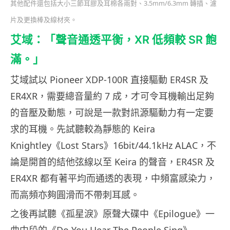
其他配件還包括大小三節耳膠及耳棉各兩對、3.5mm/6.3mm 轉插、濾
片及更換棒及線材夾。
艾域：「聲音通透平衡，XR 低頻較 SR 飽
滿。」
艾域試以 Pioneer XDP-100R 直接驅動 ER4SR 及
ER4XR，需要總音量約 7 成，才可令耳機輸出足夠
的音壓及動態，可說是一款對訊源驅動力有一定要
求的耳機。先試聽較為靜態的 Keira
Knightley《Lost Stars》16bit/44.1kHz ALAC，不
論是開首的結他弦線以至 Keira 的聲音，ER4SR 及
ER4XR 都有著平均而通透的表現，中頻富感染力，
而高頻亦夠圓滑而不帶刺耳感。
之後再試聽《孤星淚》原聲大碟中《Epilogue》一