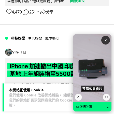
閱讀全文
以運作的作品。他以紙皮親手製作出...
4,479
251
分享
↗
科技娛樂
生活娛樂
城中熱話
×
Vin
1 日
iPhone 加速撤出中國 印度成新機主要
基地 上年組裝增至5500萬部
Apple 加速將 iPhone 生產線由中國轉往印度，目標兩年內將
本網站正使用 Cookie
產量最高 50% 移至當地。印度政府推出關稅豁免及稅務優惠延
我們使用 Cookie 改善網站體驗。 繼續使用
閱讀全文
長至 204...
🎵
⛶
我們的網站即表示您同意我們的
Cookie 政
策
。
📖 詳細評測
548
244
分享
→
↗