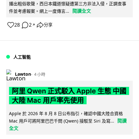
播出粗俗歌聲，西日本鐵道懷疑遭第三方非法入侵，正調查事
閱讀全文
件並考慮報案。網上一度傳言...
28
2
分享
↗
人工智能
Lawton
4 小時
阿里 Qwen 正式駁入 Apple 生態 中國
大陸 Mac 用戶率先使用
Apple 於 2026 年 8 月 8 日公布指引，確認中國大陸合資格
閱讀
Mac 用戶可將阿里巴巴千問 (Qwen) 接駁至 Siri 及寫...
全文