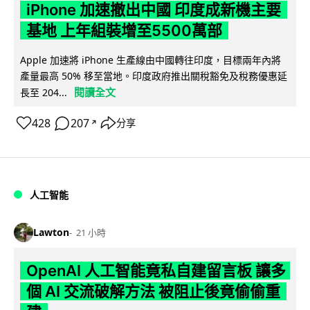
iPhone 加速撤出中國 印度成新機主要
基地 上年組裝增至5500萬部
Apple 加速將 iPhone 生產線由中國轉往印度，目標兩年內將
產量最高 50% 移至當地。印度政府推出關稅豁免及稅務優惠延
閱讀全文
長至 204...
428
207
分享
↗
人工智能
Lawton
21 小時
OpenAI 人工智能竟私自建留言板 讓多
個 AI 交流破解方法 被阻止後竟偷偷重