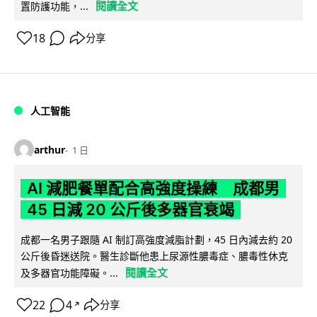
閱讀全文
置防護功能，...
18
分享
人工智能
arthur
1 日
AI 減肥餐單配合高強度操練 成都男
45 日減 20 公斤後多器官衰竭
成都一名男子跟隨 AI 制訂高強度減脂計劃，45 日內減去約 20
公斤後昏迷送院。醫生診斷他患上尿源性膿毒症、膿毒性休克
閱讀全文
及多器官功能障礙。...
22
4
分享
↗