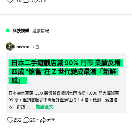
116
分享
科技娛樂
遊戲情報
Lawton
1 日
日本二手遊戲店減 90% 門市 業績反增
四成 "懷舊"在 Z 世代變成最潮「新鮮
感」
日本零售巨頭 GEO 將懷舊遊戲銷售門市從 1,000 間大幅減至
99 間，但銷售額卻不降反升至過往的 1.4 倍。做到「減店增
閱讀全文
收」奇蹟，...
252
20
分享
↗