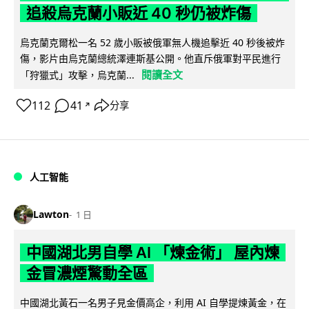
追殺烏克蘭小販近 40 秒仍被炸傷
烏克蘭克爾松一名 52 歲小販被俄軍無人機追擊近 40 秒後被炸
傷，影片由烏克蘭總統澤連斯基公開。他直斥俄軍對平民進行
閱讀全文
「狩獵式」攻擊，烏克蘭...
112
41
分享
↗
人工智能
Lawton
1 日
中國湖北男自學 AI 「煉金術」 屋內煉
金冒濃煙驚動全區
中國湖北黃石一名男子見金價高企，利用 AI 自學提煉黃金，在