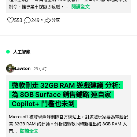
閱讀全文
制令。惟專業車媒隨即反駁，...
553
249
分享
↗
人工智能
Lawton
23 小時
微軟刪走 32GB RAM 遊戲建議 分析:
為 8GB Surface 銷售鋪路 連自家
Copilot+ 門檻也未到
Microsoft 被發現靜靜刪除官方網站上，對遊戲玩家要為電腦配
置 32GB RAM 的建議。分析指微軟同時新推出的 8GB RAM 入
閱讀全文
門...