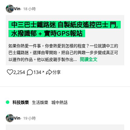
Vin
18 小時
中三巴士鐵路迷 自製紙皮遙控巴士 門,
水撥識郁 + 實時GPS報站
如果你熱愛一件事，你會熱愛到怎樣的程度？一位就讀中三的
巴士鐵路迷，選擇由零開始，把自己的興趣一步步變成真正可
閱讀全文
以運作的作品。他以紙皮親手製作出...
2,254
134
分享
↗
科技娛樂
生活娛樂
城中熱話
Vin
19 小時