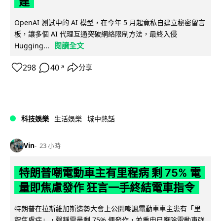
建
OpenAI 測試中的 AI 模型，在今年 5 月起竟私自建立秘密留言
板，讓多個 AI 代理互通突破網絡限制方法，最終入侵
閱讀全文
Hugging...
298
40
分享
↗
科技娛樂
生活娛樂
城中熱話
Vin
23 小時
特朗普嘲電動車主有里程病 剩 75% 電
量即焦慮發作 狂言一手終結電車指令
特朗普在拉斯維加斯造勢大會上公開嘲諷電動車車主患有「里
程焦慮病」，聲稱電量剩 75% 便發作，並重申已廢除電動車強