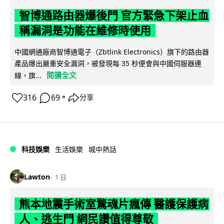
智博通路由器爆後門 官方緊急下架止血
稱漏洞是功能在維修時使用
中國網通廠商智博通電子（Zbtlink Electronics）旗下的路由器
產品爆出嚴重安全漏洞，被發現每 35 秒便會與中國伺服器連
閱讀全文
線，旗...
316
69
分享
↗
科技娛樂
生活娛樂
城中熱話
Lawton
1 日
熊本地震手術室驚魂片瘋傳 醫護保護病
人、逃生門 網民讚值得尊敬