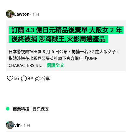
Lawton
1 日
訂購 43 億日元精品後棄單 大阪女 2 年
後終被捕 涉海賊王,火影周邊產品
日本警視廳神田署 8 月 6 日公布，拘捕一名 32 歲大阪女子，
指她涉嫌在出版巨頭集英社旗下官方網店「JUMP
閱讀全文
CHARACTERS ST...
66
9
分享
↗
商業科技
資訊保安
Vin
1 日