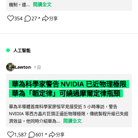
閱讀全文
機制。違...
354
27
分享
↗
人工智能
Lawton
1 日
華為科學家警告 NVIDIA 已近物理極限
華為「韜定律」可繞過摩爾定律瓶頸
華為半導體首席科學家廖恒罕見接受近 5 小時專訪，警告
NVIDIA 等西方晶片巨頭正逼近物理極限，傳統製程升級已失經
閱讀全文
濟效益。他同時介紹華為...
1,587
601
分享
↗