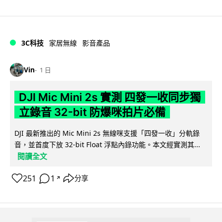
3C科技
家居無線
影音產品
Vin
1 日
DJI Mic Mini 2s 實測 四發一收同步獨
立錄音 32-bit 防爆咪拍片必備
DJI 最新推出的 Mic Mini 2s 無線咪支援「四發一收」分軌錄
音，並首度下放 32-bit Float 浮點內錄功能。本文經實測其...
閱讀全文
251
1
分享
↗