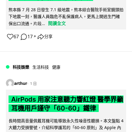
熊本縣 7 月 28 日發生 7.1 級地震，熊本綜合醫院手術室鏡頭拍
下地震一刻，醫護人員臨危不亂保護病人，更馬上開逃生門確
閱讀全文
保出口流通。片段...
67
17
分享
↗
科技娛樂
生活科技
健康
arthur
1 日
AirPods 用家注意聽力響紅燈 醫學界籲
耳機用戶謹守「60-60」鐵律
長時間高音量佩戴耳機可能導致永久性噪音性聽損。本文盤點 4
大聽力受損警號，介紹科學護耳的「60-60 原則」及 Apple 內