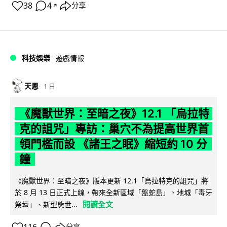
38
4
分享
↗
科技娛樂
遊戲情報
天恩
1 日
《魔獸世界：至暗之夜》12.1 「烏拉特
克的詛咒」專訪：巢穴不為提高世界首
領門檻而設 《諸王之眠》縮短約 10 分
鐘
《魔獸世界：至暗之夜》版本更新 12.1「烏拉特克的詛咒」將
於 8 月 13 日正式上線，帶來全新區域「盤蛇島」、地城「毒牙
閱讀全文
祭壇」、新型態世...