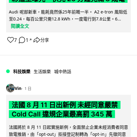
Audi 呢部新車，能耗竟然係25年前嘅一半。 A2 e-tron 風阻低
至0.24，每百公里只需12.8 kWh，一度電行到7.8公里。6...
閱讀全文
7
1
分享
↗
科技娛樂
生活娛樂
城中熱話
Vin
1 日
法國 8 月 11 日出新例 未經同意嚴禁
Cold Call 違規企業最高罰 345 萬
法國將於 8 月 11 日起實施新例，全面禁止企業未經消費者同意
致電推銷，由「opt-out」拒接登記制轉為「opt-in」先徵同意