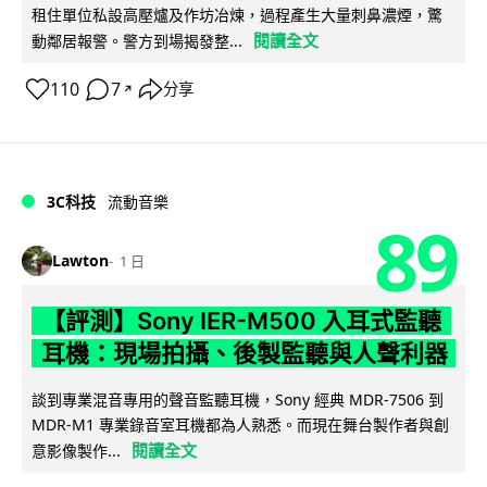
租住單位私設高壓爐及作坊冶煉，過程產生大量刺鼻濃煙，驚
閱讀全文
動鄰居報警。警方到場揭發整...
110
7
分享
↗
3C科技
流動音樂
89
Lawton
1 日
【評測】Sony IER-M500 入耳式監聽
耳機：現場拍攝、後製監聽與人聲利器
談到專業混音專用的聲音監聽耳機，Sony 經典 MDR-7506 到
MDR-M1 專業錄音室耳機都為人熟悉。而現在舞台製作者與創
閱讀全文
意影像製作...