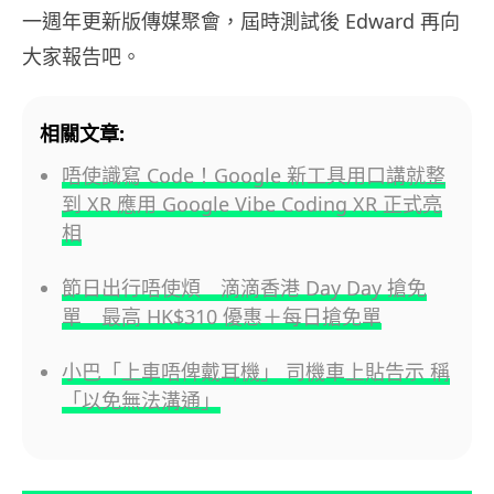
一週年更新版傳媒聚會，屆時測試後 Edward 再向
大家報告吧。
相關文章:
唔使識寫 Code！Google 新工具用口講就整
到 XR 應用 Google Vibe Coding XR 正式亮
相
節日出行唔使煩 滴滴香港 Day Day 搶免
單 最高 HK$310 優惠＋每日搶免單
小巴「上車唔俾戴耳機」 司機車上貼告示 稱
「以免無法溝通」