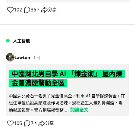
102
36
分享
↗
人工智能
Lawton
1 日
中國湖北男自學 AI 「煉金術」 屋內煉
金冒濃煙驚動全區
中國湖北黃石一名男子見金價高企，利用 AI 自學提煉黃金，在
租住單位私設高壓爐及作坊冶煉，過程產生大量刺鼻濃煙，驚
閱讀全文
動鄰居報警。警方到場揭發整...
105
7
分享
↗