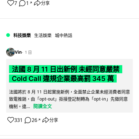
7
1
分享
↗
科技娛樂
生活娛樂
城中熱話
Vin
1 日
法國 8 月 11 日出新例 未經同意嚴禁
Cold Call 違規企業最高罰 345 萬
法國將於 8 月 11 日起實施新例，全面禁止企業未經消費者同意
致電推銷，由「opt-out」拒接登記制轉為「opt-in」先徵同意
閱讀全文
機制。違...
331
26
分享
↗