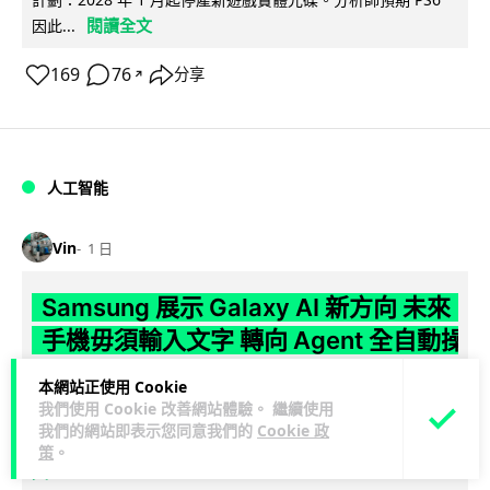
閱讀全文
因此...
169
76
分享
↗
人工智能
Vin
1 日
Samsung 展示 Galaxy AI 新方向 未來
手機毋須輸入文字 轉向 Agent 全自動操
作
本網站正使用 Cookie
我們使用 Cookie 改善網站體驗。 繼續使用
Samsung 電子 MX 部門顧客體驗辦公室主管兼副總裁 Jay Kim
我們的網站即表示您同意我們的
Cookie 政
閱讀全
表示，品牌正推動 Galaxy AI 邁向全自動化 Agent...
策
。
文