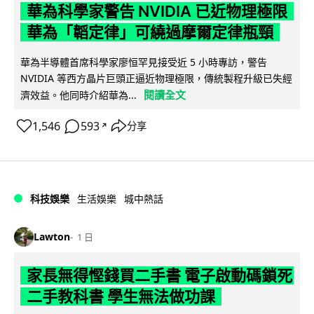
華為科學家警告 NVIDIA 已近物理極限
華為「韜定律」可繞過摩爾定律瓶頸
華為半導體首席科學家廖恒罕見接受近 5 小時專訪，警告
NVIDIA 等西方晶片巨頭正逼近物理極限，傳統製程升級已失經
閱讀全文
濟效益。他同時介紹華為...
1,546
593
分享
↗
科技娛樂
生活娛樂
城中熱話
Lawton
1 日
家長無得慳錢買二手書 電子啟動碼鎖死
二手教科書 學生無法做功課