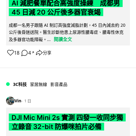
AI 減肥餐單配合高強度操練 成都男
45 日減 20 公斤後多器官衰竭
成都一名男子跟隨 AI 制訂高強度減脂計劃，45 日內減去約 20
公斤後昏迷送院。醫生診斷他患上尿源性膿毒症、膿毒性休克
閱讀全文
及多器官功能障礙。...
18
4
分享
↗
3C科技
家居無線
影音產品
Vin
1 日
DJI Mic Mini 2s 實測 四發一收同步獨
立錄音 32-bit 防爆咪拍片必備