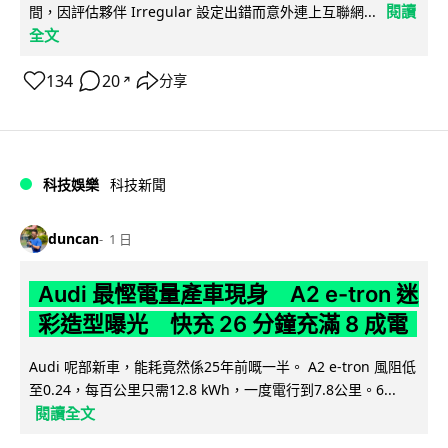
閱讀
間，因評估夥伴 Irregular 設定出錯而意外連上互聯網...
全文
134
20
分享
↗
科技娛樂
科技新聞
duncan
1 日
Audi 最慳電量產車現身 A2 e-tron 迷
彩造型曝光 快充 26 分鐘充滿 8 成電
Audi 呢部新車，能耗竟然係25年前嘅一半。 A2 e-tron 風阻低
至0.24，每百公里只需12.8 kWh，一度電行到7.8公里。6...
閱讀全文