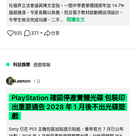
社福界立法會議員陳文宜指，一間中學書單價錢按年加 14.7%
遠超通漲，令家長難以負擔。而且電子教材啟動碼這項設計，
閱讀全文
令學生無法完成功課，二手...
935
371
分享
↗
科技娛樂
遊戲情報
Lawton
1 日
PlayStation 確認停產實體光碟 包裝印
出重要通告 2028 年 1 月後不出光碟遊
戲
Sony 已在 PS5 主機包裝加貼提示貼紙，重申官方 7 月已公布
計劃：2028 年 1 月起停產新遊戲實體光碟。分析師預期 PS6