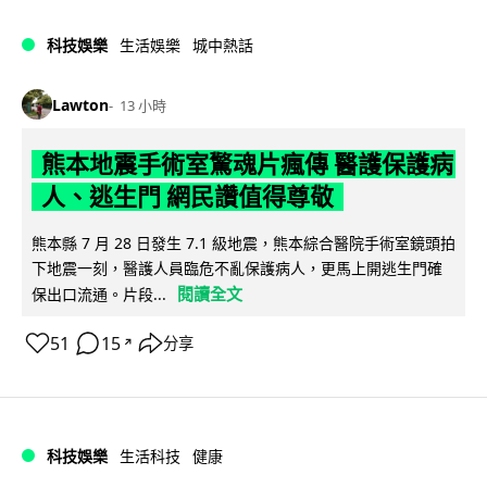
科技娛樂
生活娛樂
城中熱話
Lawton
13 小時
熊本地震手術室驚魂片瘋傳 醫護保護病
人、逃生門 網民讚值得尊敬
熊本縣 7 月 28 日發生 7.1 級地震，熊本綜合醫院手術室鏡頭拍
下地震一刻，醫護人員臨危不亂保護病人，更馬上開逃生門確
閱讀全文
保出口流通。片段...
51
15
分享
↗
科技娛樂
生活科技
健康