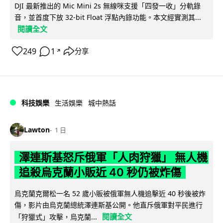
DJI 最新推出的 Mic Mini 2s 無線咪支援「四發一收」分軌錄
音，並首度下放 32-bit Float 浮點內錄功能。本文經實測其...
閱讀全文
249
1
分享
↗
科技娛樂
生活娛樂
城中熱話
Lawton
1 日
澤連斯基怒斥俄軍「人肉狩獵」 無人機
追殺烏克蘭小販近 40 秒仍被炸傷
烏克蘭克爾松一名 52 歲小販被俄軍無人機追擊近 40 秒後被炸
傷，影片由烏克蘭總統澤連斯基公開。他直斥俄軍對平民進行
閱讀全文
「狩獵式」攻擊，烏克蘭...