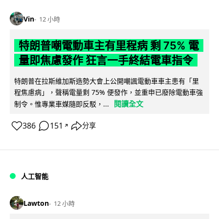
Vin
12 小時
特朗普嘲電動車主有里程病 剩 75% 電
量即焦慮發作 狂言一手終結電車指令
特朗普在拉斯維加斯造勢大會上公開嘲諷電動車車主患有「里
程焦慮病」，聲稱電量剩 75% 便發作，並重申已廢除電動車強
閱讀全文
制令。惟專業車媒隨即反駁，...
386
151
分享
↗
人工智能
Lawton
12 小時