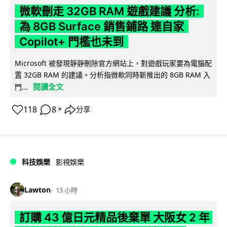
微軟刪走 32GB RAM 遊戲建議 分析:
為 8GB Surface 銷售鋪路 連自家
Copilot+ 門檻也未到
Microsoft 被發現靜靜刪除官方網站上，對遊戲玩家要為電腦配
置 32GB RAM 的建議。分析指微軟同時新推出的 8GB RAM 入
閱讀全文
門...
118
8
分享
↗
科技娛樂
影視娛樂
Lawton
13 小時
訂購 43 億日元精品後棄單 大阪女 2 年