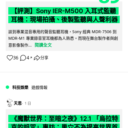
【評測】Sony IER-M500 入耳式監聽
耳機：現場拍攝、後製監聽與人聲利器
談到專業混音專用的聲音監聽耳機，Sony 經典 MDR-7506 到
MDR-M1 專業錄音室耳機都為人熟悉。而現在舞台製作者與創
閱讀全文
意影像製作...
36
4
分享
↗
科技娛樂
遊戲情報
天恩
1 日
《魔獸世界：至暗之夜》12.1 「烏拉特
克的詛咒」專訪：巢穴不為提高世界首