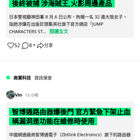
後終被捕 涉海賊王,火影周邊產品
日本警視廳神田署 8 月 6 日公布，拘捕一名 32 歲大阪女子，
指她涉嫌在出版巨頭集英社旗下官方網店「JUMP
閱讀全文
CHARACTERS ST...
52
8
分享
↗
商業科技
資訊保安
Vin
13 小時
智博通路由器爆後門 官方緊急下架止血
稱漏洞是功能在維修時使用
中國網通廠商智博通電子（Zbtlink Electronics）旗下的路由器