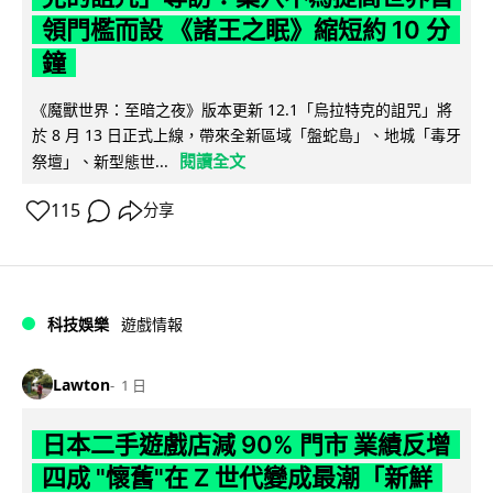
領門檻而設 《諸王之眠》縮短約 10 分
鐘
《魔獸世界：至暗之夜》版本更新 12.1「烏拉特克的詛咒」將
於 8 月 13 日正式上線，帶來全新區域「盤蛇島」、地城「毒牙
閱讀全文
祭壇」、新型態世...
115
分享
科技娛樂
遊戲情報
Lawton
1 日
日本二手遊戲店減 90% 門市 業績反增
四成 "懷舊"在 Z 世代變成最潮「新鮮