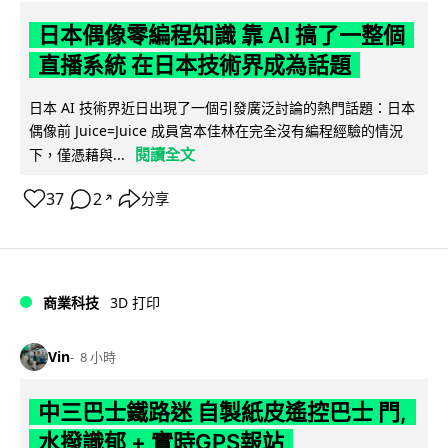
日本偶像零編程知識 靠 AI 搞了一整個
直播系統 在日本技術界成為話題
日本 AI 技術界近日出現了一個引發廣泛討論的熱門話題：日本
偶像前 Juice=Juice 成員宮本佳林在完全沒有編程經驗的情況
閱讀全文
下，僅憑藉與...
37
2
分享
↗
商業科技
3D 打印
Vin
8 小時
中三巴士鐵路迷 自製紙皮遙控巴士 門,
水撥識郁 + 實時GPS報站