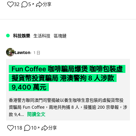
32
5
分享
↗
科技娛樂
生活科技
區塊鏈
Lawton
1 日
Fun Coffee 咖啡騙局爆煲 咖啡包裝虛
擬貨幣投資騙局 港澳警拘 8 人涉款
9,400 萬元
香港警方聯同澳門司警搗破以養生咖啡生意包裝的虛擬貨幣投
資騙局 Fun Coffee，兩地共拘捕 8 人，接獲逾 200 宗舉報，涉
閱讀全文
款 9,4...
118
10
分享
↗