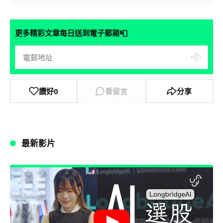
📮
更多精彩文章每日送到電子郵箱
讚好
0
看留言
分享
最新影片