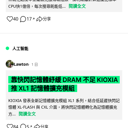
閱讀全文
CPU快1億倍，每次搜尋耗能低...
40
17
分享
↗
人工智能
Lawton
1 日
靠快閃記憶體紓緩 DRAM 不足 KIOXIA
推 XL1 記憶體擴充模組
KIOXIA 發表全新記憶體擴充模組 XL1 系列，結合低延遲快閃記
憶體 XL-FLASH 與 CXL 介面，將快閃記憶體轉化為記憶體擴充
閱讀全文
方...
84
5
分享
↗