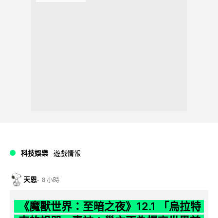
科技娛樂
遊戲情報
天恩
8 小時
《魔獸世界：至暗之夜》12.1 「烏拉特