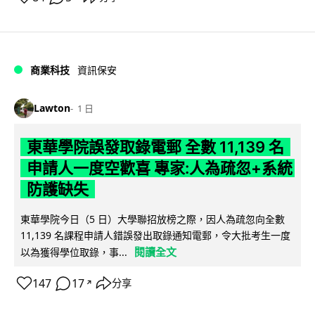
商業科技
資訊保安
Lawton
1 日
東華學院誤發取錄電郵 全數 11,139 名
申請人一度空歡喜 專家:人為疏忽+系統
防護缺失
東華學院今日（5 日）大學聯招放榜之際，因人為疏忽向全數
11,139 名課程申請人錯誤發出取錄通知電郵，令大批考生一度
閱讀全文
以為獲得學位取錄，事...
147
17
分享
↗