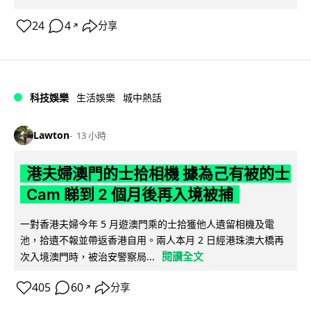
24
4
分享
↗
科技娛樂
生活娛樂
城中熱話
Lawton
13 小時
港夫婦澳門的士拾相機 據為己有被的士
Cam 睇到 2 個月後再入境被捕
一對香港夫婦今年 5 月遊澳門乘的士拾獲他人遺留相機及電
池，拾遺不報並帶返香港自用。兩人本月 2 日經港珠澳大橋再
閱讀全文
次入境澳門時，被治安警察局...
405
60
分享
↗