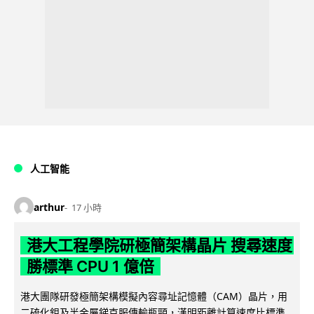
人工智能
arthur
17 小時
港大工程學院研極簡架構晶片 搜尋速度
勝標準 CPU 1 億倍
港大團隊研發極簡架構模擬內容尋址記憶體（CAM）晶片，用
二硫化鉬及半金屬銻克服傳輸瓶頸，漢明距離計算速度比標準