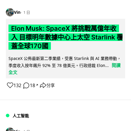
Vin
1 日
Elon Musk: SpaceX 將挑戰萬億年收
入 目標明年數據中心上太空 Starlink 覆
蓋全球170國
SpaceX 公佈最新第二季業績，受惠 Starlink 與 AI 業務帶動，
閱讀
季度收入按年飆升 92% 至 78 億美元。行政總裁 Elon...
全文
132
18
分享
↗
人工智能