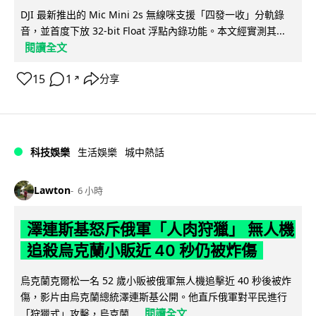
DJI 最新推出的 Mic Mini 2s 無線咪支援「四發一收」分軌錄
音，並首度下放 32-bit Float 浮點內錄功能。本文經實測其...
閱讀全文
15
1
分享
↗
科技娛樂
生活娛樂
城中熱話
Lawton
6 小時
澤連斯基怒斥俄軍「人肉狩獵」 無人機
追殺烏克蘭小販近 40 秒仍被炸傷
烏克蘭克爾松一名 52 歲小販被俄軍無人機追擊近 40 秒後被炸
傷，影片由烏克蘭總統澤連斯基公開。他直斥俄軍對平民進行
閱讀全文
「狩獵式」攻擊，烏克蘭...