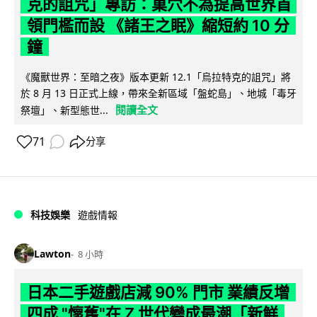
克的詛咒」專訪：巢穴不為提高世界首
領門檻而設 《諸王之眠》縮短約 10 分
鐘
《魔獸世界：至暗之夜》版本更新 12.1「烏拉特克的詛咒」將
於 8 月 13 日正式上線，帶來全新區域「盤蛇島」、地城「毒牙
閱讀全文
祭壇」、新型態世...
71
分享
科技娛樂
遊戲情報
Lawton
8 小時
日本二手遊戲店減 90% 門市 業績反增
四成 "懷舊"在 Z 世代變成最潮「新鮮