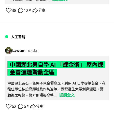
38
12
分享
↗
人工智能
Lawton
6 小時
中國湖北男自學 AI 「煉金術」 屋內煉
金冒濃煙驚動全區
中國湖北黃石一名男子見金價高企，利用 AI 自學提煉黃金，在
租住單位私設高壓爐及作坊冶煉，過程產生大量刺鼻濃煙，驚
閱讀全文
動鄰居報警。警方到場揭發整...
62
6
分享
↗