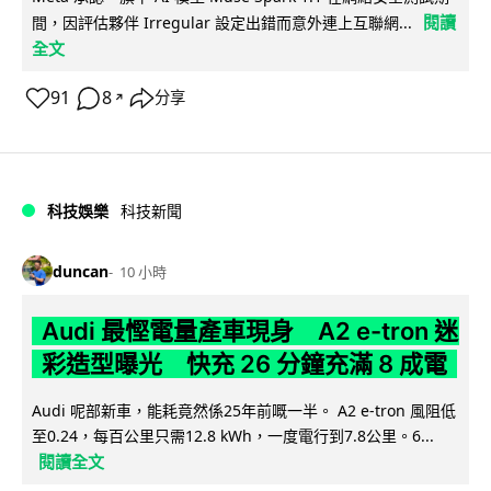
閱讀
間，因評估夥伴 Irregular 設定出錯而意外連上互聯網...
全文
91
8
分享
↗
科技娛樂
科技新聞
duncan
10 小時
Audi 最慳電量產車現身 A2 e-tron 迷
彩造型曝光 快充 26 分鐘充滿 8 成電
Audi 呢部新車，能耗竟然係25年前嘅一半。 A2 e-tron 風阻低
至0.24，每百公里只需12.8 kWh，一度電行到7.8公里。6...
閱讀全文