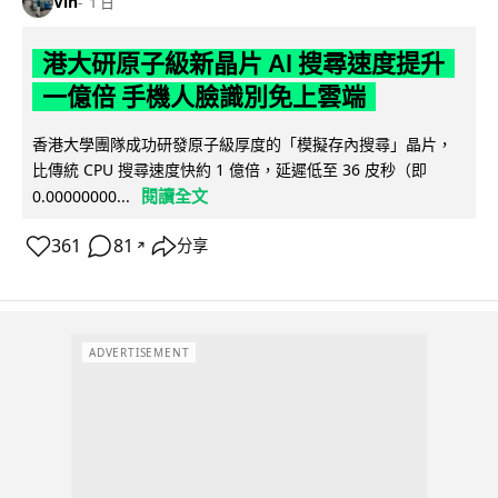
Vin
1 日
港大研原子級新晶片 AI 搜尋速度提升
一億倍 手機人臉識別免上雲端
香港大學團隊成功研發原子級厚度的「模擬存內搜尋」晶片，
比傳統 CPU 搜尋速度快約 1 億倍，延遲低至 36 皮秒（即
閱讀全文
0.00000000...
361
81
分享
↗
ADVERTISEMENT