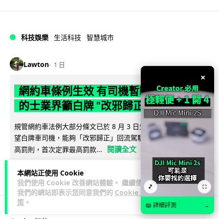
科技娛樂
生活科技
智慧城市
Lawton
1 日
×
網約車條例生效 有司機暫時停工避風頭
的士業界籲白牌 "改邪歸正"
規管網約車法例大部分條文已於 8 月 3 日生效，的士業界就期
望白牌車司機，能夠「改邪歸正」回流駕駛的士。新例大幅提
閱讀全文
高罰則，首次定罪最高罰款...
205
146
分享
↗
本網站正使用 Cookie
我們使用 Cookie 改善網站體驗。 繼續使用
🎵
⛶
我們的網站即表示您同意我們的
Cookie 政
策
。
📖 詳細評測
→