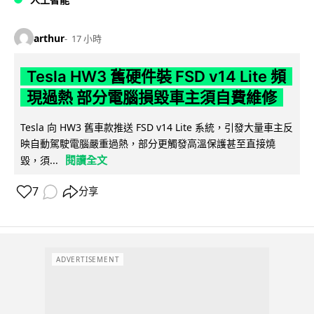
arthur
17 小時
Tesla HW3 舊硬件裝 FSD v14 Lite 頻
現過熱 部分電腦損毀車主須自費維修
Tesla 向 HW3 舊車款推送 FSD v14 Lite 系統，引發大量車主反
映自動駕駛電腦嚴重過熱，部分更觸發高溫保護甚至直接燒
閱讀全文
毀，須...
7
分享
ADVERTISEMENT