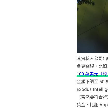
其實私人公司出
會更闊綽，比如去
100 萬美元（約 
金額下調至 5
Exodus Inte
（當然要符合特定
獎金，比起 Ap