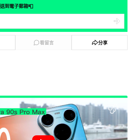
📮
送到電子郵箱
看留言
分享