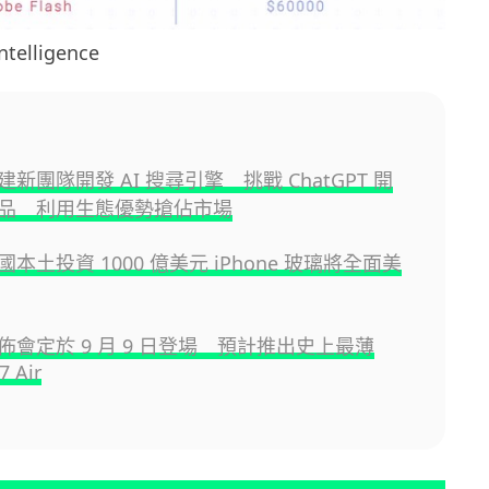
telligence
 組建新團隊開發 AI 搜尋引擎 挑戰 ChatGPT 開
品 利用生態優勢搶佔市場
 美國本土投資 1000 億美元 iPhone 玻璃將全面美
 發佈會定於 9 月 9 日登場 預計推出史上最薄
7 Air