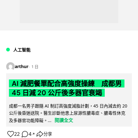
人工智能
arthur
1 日
AI 減肥餐單配合高強度操練 成都男
45 日減 20 公斤後多器官衰竭
成都一名男子跟隨 AI 制訂高強度減脂計劃，45 日內減去約 20
公斤後昏迷送院。醫生診斷他患上尿源性膿毒症、膿毒性休克
閱讀全文
及多器官功能障礙。...
22
4
分享
↗