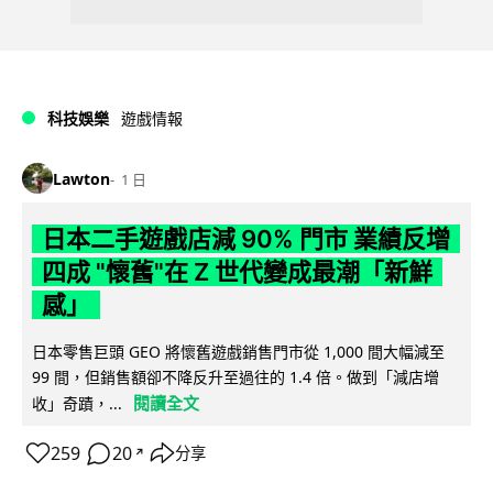
科技娛樂
遊戲情報
Lawton
1 日
日本二手遊戲店減 90% 門市 業績反增
四成 "懷舊"在 Z 世代變成最潮「新鮮
感」
日本零售巨頭 GEO 將懷舊遊戲銷售門市從 1,000 間大幅減至
99 間，但銷售額卻不降反升至過往的 1.4 倍。做到「減店增
閱讀全文
收」奇蹟，...
259
20
分享
↗