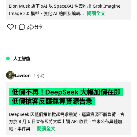
Elon Musk 旗下 xAI 以 SpaceXAI 名義推出 Grok Imagine
閱讀全文
Image 2.0 模型，強化 AI 繪圖及編輯...
1
分享
人工智能
Lawton
1 小時
低價不再！DeepSeek 大幅加價在即
低價搶客反釀運算資源告急
DeepSeek 因低價策略掀起需求熱潮，運算資源不勝負荷，官
方於 8 月 6 日宣布即將大幅上調 API 收費，惟未公布具體加
閱讀全文
幅。事件與...