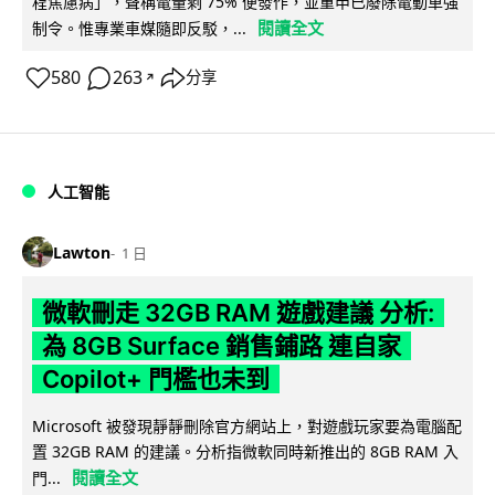
程焦慮病」，聲稱電量剩 75% 便發作，並重申已廢除電動車強
閱讀全文
制令。惟專業車媒隨即反駁，...
580
263
分享
↗
人工智能
Lawton
1 日
微軟刪走 32GB RAM 遊戲建議 分析:
為 8GB Surface 銷售鋪路 連自家
Copilot+ 門檻也未到
Microsoft 被發現靜靜刪除官方網站上，對遊戲玩家要為電腦配
置 32GB RAM 的建議。分析指微軟同時新推出的 8GB RAM 入
閱讀全文
門...