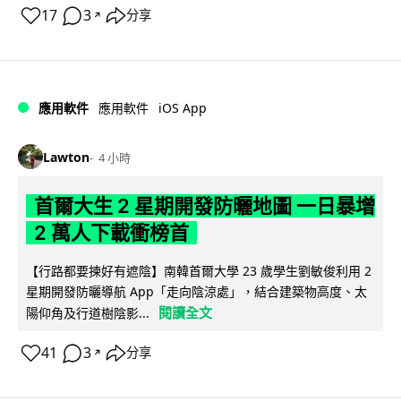
17
3
分享
↗
iOS App
應用軟件
應用軟件
Lawton
4 小時
首爾大生 2 星期開發防曬地圖 一日暴增
2 萬人下載衝榜首
【行路都要揀好有遮陰】南韓首爾大學 23 歲學生劉敏俊利用 2
星期開發防曬導航 App「走向陰涼處」，結合建築物高度、太
閱讀全文
陽仰角及行道樹陰影...
41
3
分享
↗