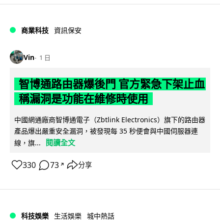
商業科技
資訊保安
Vin
1 日
智博通路由器爆後門 官方緊急下架止血
稱漏洞是功能在維修時使用
中國網通廠商智博通電子（Zbtlink Electronics）旗下的路由器
產品爆出嚴重安全漏洞，被發現每 35 秒便會與中國伺服器連
閱讀全文
線，旗...
330
73
分享
↗
科技娛樂
生活娛樂
城中熱話