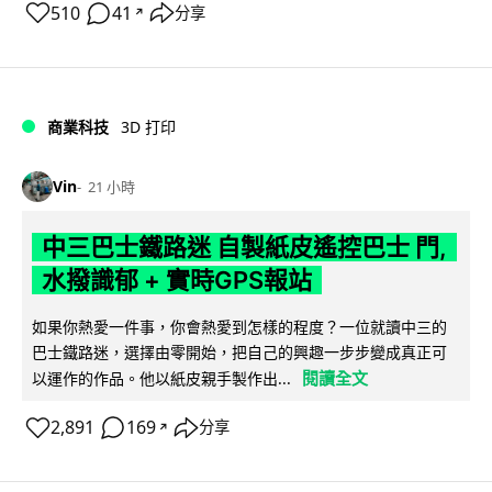
510
41
分享
↗
商業科技
3D 打印
Vin
21 小時
中三巴士鐵路迷 自製紙皮遙控巴士 門,
水撥識郁 + 實時GPS報站
如果你熱愛一件事，你會熱愛到怎樣的程度？一位就讀中三的
巴士鐵路迷，選擇由零開始，把自己的興趣一步步變成真正可
閱讀全文
以運作的作品。他以紙皮親手製作出...
2,891
169
分享
↗