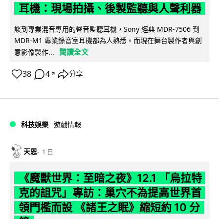
耳機：現場拍攝、後製監聽與人聲利器
談到專業混音專用的聲音監聽耳機，Sony 經典 MDR-7506 到
MDR-M1 專業錄音室耳機都為人熟悉。而現在舞台製作者與創
閱讀全文
意影像製作...
38
4
分享
↗
科技娛樂
遊戲情報
天恩
1 日
《魔獸世界：至暗之夜》12.1 「烏拉特
克的詛咒」專訪：巢穴不為提高世界首
領門檻而設 《諸王之眠》縮短約 10 分