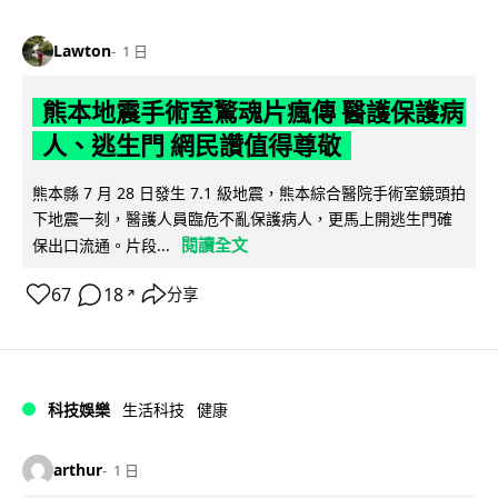
Lawton
1 日
熊本地震手術室驚魂片瘋傳 醫護保護病
人、逃生門 網民讚值得尊敬
熊本縣 7 月 28 日發生 7.1 級地震，熊本綜合醫院手術室鏡頭拍
下地震一刻，醫護人員臨危不亂保護病人，更馬上開逃生門確
閱讀全文
保出口流通。片段...
67
18
分享
↗
科技娛樂
生活科技
健康
arthur
1 日