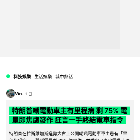
科技娛樂
生活娛樂
城中熱話
Vin
1 日
特朗普嘲電動車主有里程病 剩 75% 電
量即焦慮發作 狂言一手終結電車指令
特朗普在拉斯維加斯造勢大會上公開嘲諷電動車車主患有「里