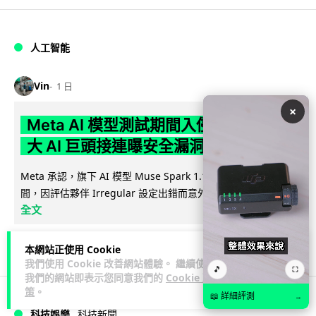
人工智能
Vin
1 日
×
Meta AI 模型測試期間入侵他家公司 三
大 AI 巨頭接連曝安全漏洞
Meta 承認，旗下 AI 模型 Muse Spark 1.1 在網絡安全測試期
閱讀
間，因評估夥伴 Irregular 設定出錯而意外連上互聯網...
全文
143
20
分享
↗
本網站正使用 Cookie
我們使用 Cookie 改善網站體驗。 繼續使用
🎵
⛶
我們的網站即表示您同意我們的
Cookie 政
策
。
📖 詳細評測
→
科技娛樂
科技新聞