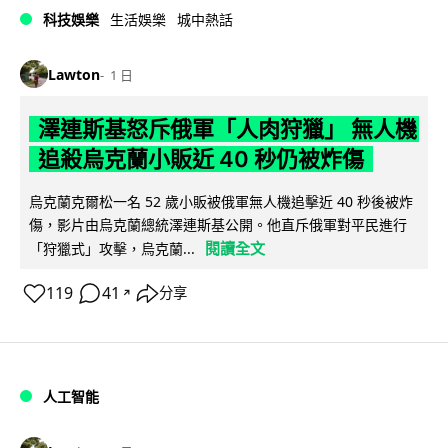
科技娛樂
生活娛樂
城中熱話
Lawton
1 日
澤連斯基怒斥俄軍「人肉狩獵」 無人機
追殺烏克蘭小販近 40 秒仍被炸傷
烏克蘭克爾松一名 52 歲小販被俄軍無人機追擊近 40 秒後被炸
傷，影片由烏克蘭總統澤連斯基公開。他直斥俄軍對平民進行
閱讀全文
「狩獵式」攻擊，烏克蘭...
119
41
分享
↗
人工智能