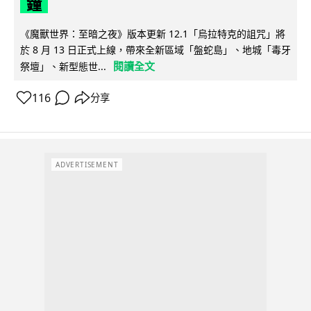
鐘
《魔獸世界：至暗之夜》版本更新 12.1「烏拉特克的詛咒」將
於 8 月 13 日正式上線，帶來全新區域「盤蛇島」、地城「毒牙
閱讀全文
祭壇」、新型態世...
116
分享
ADVERTISEMENT