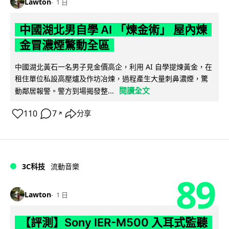
Lawton
1 日
中國湖北男自學 AI 「煉金術」 屋內煉
金冒濃煙驚動全區
中國湖北黃石一名男子見金價高企，利用 AI 自學提煉黃金，在
租住單位私設高壓爐及作坊冶煉，過程產生大量刺鼻濃煙，驚
閱讀全文
動鄰居報警。警方到場揭發整...
110
7
分享
↗
3C科技
流動音樂
89
Lawton
1 日
【評測】Sony IER-M500 入耳式監聽