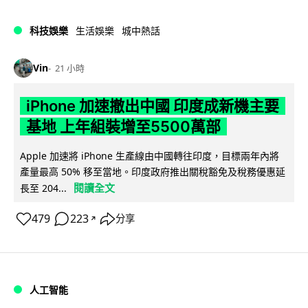
科技娛樂
生活娛樂
城中熱話
Vin
21 小時
iPhone 加速撤出中國 印度成新機主要
基地 上年組裝增至5500萬部
Apple 加速將 iPhone 生產線由中國轉往印度，目標兩年內將
產量最高 50% 移至當地。印度政府推出關稅豁免及稅務優惠延
閱讀全文
長至 204...
479
223
分享
↗
人工智能