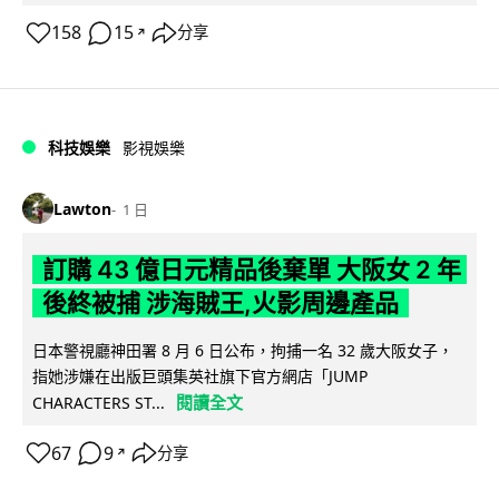
158
15
分享
↗
科技娛樂
影視娛樂
Lawton
1 日
訂購 43 億日元精品後棄單 大阪女 2 年
後終被捕 涉海賊王,火影周邊產品
日本警視廳神田署 8 月 6 日公布，拘捕一名 32 歲大阪女子，
指她涉嫌在出版巨頭集英社旗下官方網店「JUMP
閱讀全文
CHARACTERS ST...
67
9
分享
↗