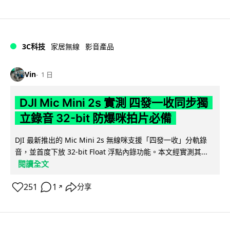
3C科技
家居無線
影音產品
Vin
1 日
DJI Mic Mini 2s 實測 四發一收同步獨
立錄音 32-bit 防爆咪拍片必備
DJI 最新推出的 Mic Mini 2s 無線咪支援「四發一收」分軌錄
音，並首度下放 32-bit Float 浮點內錄功能。本文經實測其...
閱讀全文
251
1
分享
↗