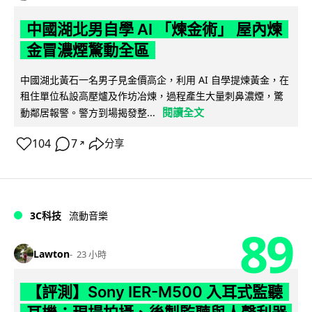
中國湖北男自學 AI 「煉金術」 屋內煉
金冒濃煙驚動全區
中國湖北黃石一名男子見金價高企，利用 AI 自學提煉黃金，在
租住單位私設高壓爐及作坊冶煉，過程產生大量刺鼻濃煙，驚
閱讀全文
動鄰居報警。警方到場揭發整...
104
7
分享
↗
3C科技
流動音樂
89
Lawton
23 小時
【評測】Sony IER-M500 入耳式監聽