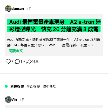
duncan
1 日
Audi 最慳電量產車現身 A2 e-tron 迷
彩造型曝光 快充 26 分鐘充滿 8 成電
Audi 呢部新車，能耗竟然係25年前嘅一半。 A2 e-tron 風阻低
至0.24，每百公里只需12.8 kWh，一度電行到7.8公里。6...
閱讀全文
7
1
分享
↗
科技娛樂
生活娛樂
城中熱話
Vin
1 日