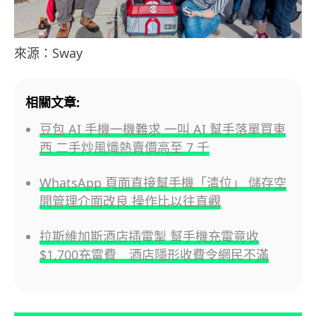
來源：Sway
相關文章:
豆包 AI 手機一機難求 一叫 AI 幫手落單買東
西 二手炒風熾熱賣價高至 7 千
WhatsApp 頁面直接幫手機「清位」 儲存空
間管理介面改良 操作比以往直觀
拉斯維加斯酒店插電掣 幫手機充電竟收
$1,700充電費 酒店隱形收費令網民不滿