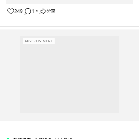
249
1
分享
↗
ADVERTISEMENT