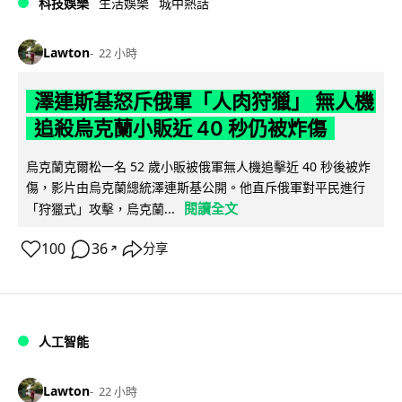
科技娛樂
生活娛樂
城中熱話
Lawton
22 小時
澤連斯基怒斥俄軍「人肉狩獵」 無人機
追殺烏克蘭小販近 40 秒仍被炸傷
烏克蘭克爾松一名 52 歲小販被俄軍無人機追擊近 40 秒後被炸
傷，影片由烏克蘭總統澤連斯基公開。他直斥俄軍對平民進行
閱讀全文
「狩獵式」攻擊，烏克蘭...
100
36
分享
↗
人工智能
Lawton
22 小時