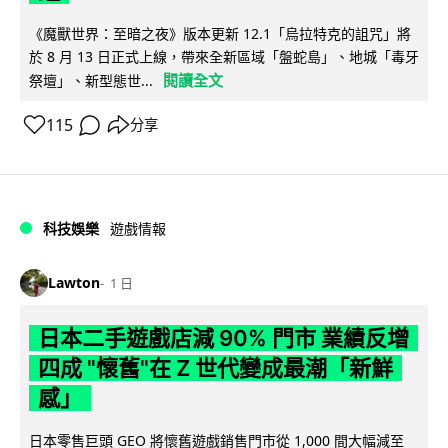
《魔獸世界：至暗之夜》版本更新 12.1「烏拉特克的詛咒」將
於 8 月 13 日正式上線，帶來全新區域「盤蛇島」、地城「毒牙
閱讀全文
祭壇」、新型態世...
115
分享
科技娛樂
遊戲情報
Lawton
1 日
日本二手遊戲店減 90% 門市 業績反增
四成 "懷舊"在 Z 世代變成最潮「新鮮
感」
日本零售巨頭 GEO 將懷舊遊戲銷售門市從 1,000 間大幅減至