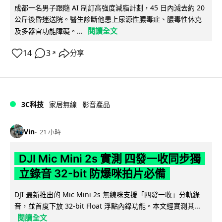
成都一名男子跟隨 AI 制訂高強度減脂計劃，45 日內減去約 20
公斤後昏迷送院。醫生診斷他患上尿源性膿毒症、膿毒性休克
閱讀全文
及多器官功能障礙。...
14
3
分享
↗
3C科技
家居無線
影音產品
Vin
21 小時
DJI Mic Mini 2s 實測 四發一收同步獨
立錄音 32-bit 防爆咪拍片必備
DJI 最新推出的 Mic Mini 2s 無線咪支援「四發一收」分軌錄
音，並首度下放 32-bit Float 浮點內錄功能。本文經實測其...
閱讀全文