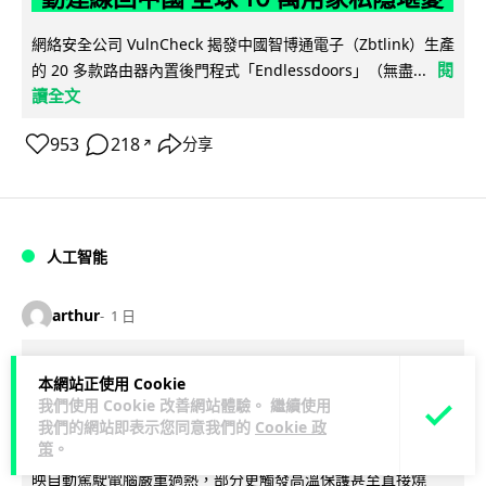
網絡安全公司 VulnCheck 揭發中國智博通電子（Zbtlink）生產
閱
的 20 多款路由器內置後門程式「Endlessdoors」（無盡...
讀全文
953
218
分享
↗
人工智能
arthur
1 日
Tesla HW3 舊硬件裝 FSD v14 Lite 頻
本網站正使用 Cookie
現過熱 部分電腦損毀車主須自費維修
我們使用 Cookie 改善網站體驗。 繼續使用
我們的網站即表示您同意我們的
Cookie 政
策
。
Tesla 向 HW3 舊車款推送 FSD v14 Lite 系統，引發大量車主反
映自動駕駛電腦嚴重過熱，部分更觸發高溫保護甚至直接燒