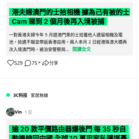
港夫婦澳門的士拾相機 據為己有被的士
Cam 睇到 2 個月後再入境被捕
一對香港夫婦今年 5 月遊澳門乘的士拾獲他人遺留相機及電
池，拾遺不報並帶返香港自用。兩人本月 2 日經港珠澳大橋再
閱讀全文
次入境澳門時，被治安警察局...
529
75
分享
↗
3C科技
家居無線
Vin
1 日
逾 20 款平價路由器爆後門 每 35 秒自
動連線回中國 全球 10 萬用家私隱堪憂