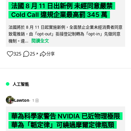
法國 8 月 11 日出新例 未經同意嚴禁
Cold Call 違規企業最高罰 345 萬
法國將於 8 月 11 日起實施新例，全面禁止企業未經消費者同意
致電推銷，由「opt-out」拒接登記制轉為「opt-in」先徵同意
閱讀全文
機制。違...
325
25
分享
↗
人工智能
Lawton
1 日
華為科學家警告 NVIDIA 已近物理極限
華為「韜定律」可繞過摩爾定律瓶頸