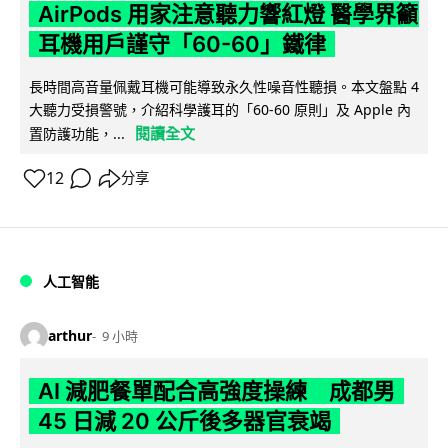
AirPods 用家注意聽力響紅燈 醫學界籲
耳機用戶謹守「60-60」鐵律
長時間高音量佩戴耳機可能導致永久性噪音性聽損。本文盤點 4
大聽力受損警號，介紹科學護耳的「60-60 原則」及 Apple 內
閱讀全文
置防護功能，...
12
分享
人工智能
arthur
9 小時
AI 減肥餐單配合高強度操練 成都男
45 日減 20 公斤後多器官衰竭