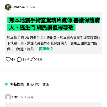
Lawton
5 小時
熊本地震手術室驚魂片瘋傳 醫護保護病
人、逃生門 網民讚值得尊敬
熊本縣 7 月 28 日發生 7.1 級地震，熊本綜合醫院手術室鏡頭拍
下地震一刻，醫護人員臨危不亂保護病人，更馬上開逃生門確
閱讀全文
保出口流通。片段...
47
15
分享
↗
科技娛樂
生活科技
健康
arthur
8 小時