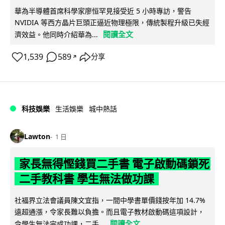
華為半導體首席科學家廖恒罕見接受近 5 小時專訪，警告
NVIDIA 等西方晶片巨頭正逼近物理極限，傳統製程升級已失經
閱讀全文
濟效益。他同時介紹華為...
1,539
589
分享
↗
科技娛樂
生活娛樂
城中熱話
Lawton
1 日
家長無得慳錢買二手書 電子啟動碼鎖死
二手教科書 學生無法做功課
社福界立法會議員陳文宜指，一間中學書單價錢按年加 14.7%
遠超通漲，令家長難以負擔。而且電子教材啟動碼這項設計，
閱讀全文
令學生無法完成功課，二手...