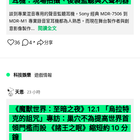
耳機：現場拍攝、後製監聽與人聲利器
談到專業混音專用的聲音監聽耳機，Sony 經典 MDR-7506 到
MDR-M1 專業錄音室耳機都為人熟悉。而現在舞台製作者與創
閱讀全文
意影像製作...
36
4
分享
↗
科技娛樂
遊戲情報
天恩
23 小時
《魔獸世界：至暗之夜》12.1 「烏拉特
克的詛咒」專訪：巢穴不為提高世界首
領門檻而設 《諸王之眠》縮短約 10 分
鐘