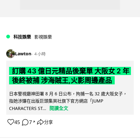
科技娛樂
影視娛樂
Lawton
4 小時
訂購 43 億日元精品後棄單 大阪女 2 年
後終被捕 涉海賊王,火影周邊產品
日本警視廳神田署 8 月 6 日公布，拘捕一名 32 歲大阪女子，
指她涉嫌在出版巨頭集英社旗下官方網店「JUMP
閱讀全文
CHARACTERS ST...
45
7
分享
↗