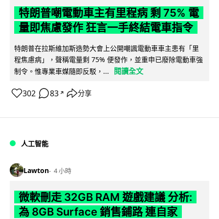
特朗普嘲電動車主有里程病 剩 75% 電
量即焦慮發作 狂言一手終結電車指令
特朗普在拉斯維加斯造勢大會上公開嘲諷電動車車主患有「里
程焦慮病」，聲稱電量剩 75% 便發作，並重申已廢除電動車強
閱讀全文
制令。惟專業車媒隨即反駁，...
302
83
分享
↗
人工智能
Lawton
4 小時
微軟刪走 32GB RAM 遊戲建議 分析:
為 8GB Surface 銷售鋪路 連自家