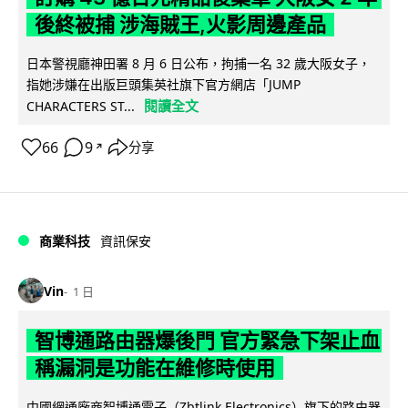
後終被捕 涉海賊王,火影周邊產品
日本警視廳神田署 8 月 6 日公布，拘捕一名 32 歲大阪女子，
指她涉嫌在出版巨頭集英社旗下官方網店「JUMP
閱讀全文
CHARACTERS ST...
66
9
分享
↗
商業科技
資訊保安
Vin
1 日
智博通路由器爆後門 官方緊急下架止血
稱漏洞是功能在維修時使用
中國網通廠商智博通電子（Zbtlink Electronics）旗下的路由器