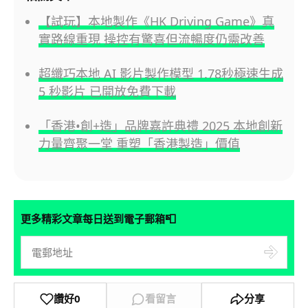
【試玩】本地製作《HK Driving Game》真
實路線重現 操控有驚喜但流暢度仍需改善
超纖巧本地 AI 影片製作模型 1.78秒極速生成
5 秒影片 已開放免費下載
「香港•創+造」品牌嘉許典禮 2025 本地創新
力量齊聚一堂 重塑「香港製造」價值
📮
更多精彩文章每日送到電子郵箱
讚好
0
看留言
分享