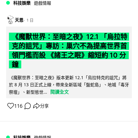
科技娛樂
遊戲情報
天恩
1 日
《魔獸世界：至暗之夜》12.1 「烏拉特
克的詛咒」專訪：巢穴不為提高世界首
領門檻而設 《諸王之眠》縮短約 10 分
鐘
《魔獸世界：至暗之夜》版本更新 12.1「烏拉特克的詛咒」將
於 8 月 13 日正式上線，帶來全新區域「盤蛇島」、地城「毒牙
閱讀全文
祭壇」、新型態世...
116
分享
科技娛樂
遊戲情報