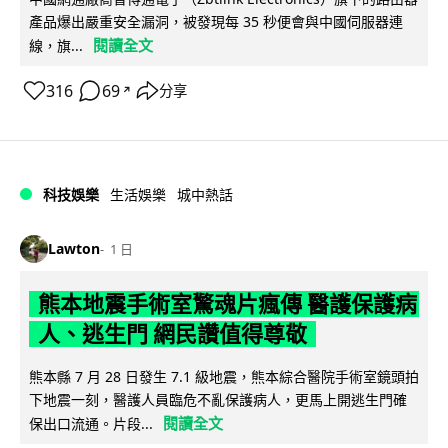
產品爆出嚴重安全漏洞，被發現每 35 秒便會與中國伺服器連
閱讀全文
線，旗...
316
69
分享
↗
科技娛樂
生活娛樂
城中熱話
Lawton
1 日
熊本地震手術室驚魂片瘋傳 醫護保護病
人、逃生門 網民讚值得尊敬
熊本縣 7 月 28 日發生 7.1 級地震，熊本綜合醫院手術室鏡頭拍
下地震一刻，醫護人員臨危不亂保護病人，更馬上開逃生門確
閱讀全文
保出口流通。片段...