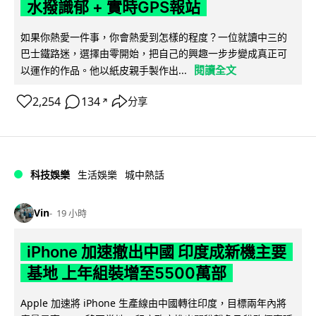
水撥識郁 + 實時GPS報站
如果你熱愛一件事，你會熱愛到怎樣的程度？一位就讀中三的
巴士鐵路迷，選擇由零開始，把自己的興趣一步步變成真正可
閱讀全文
以運作的作品。他以紙皮親手製作出...
2,254
134
分享
↗
科技娛樂
生活娛樂
城中熱話
Vin
19 小時
iPhone 加速撤出中國 印度成新機主要
基地 上年組裝增至5500萬部
Apple 加速將 iPhone 生產線由中國轉往印度，目標兩年內將