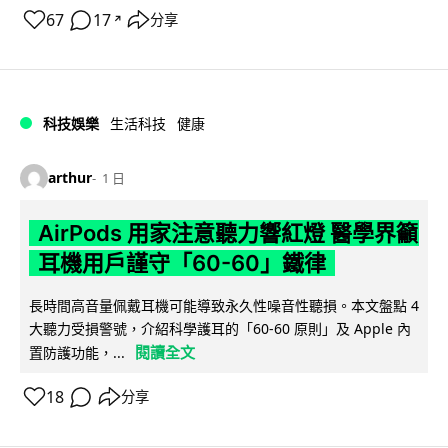
67
17
分享
↗
科技娛樂
生活科技
健康
arthur
1 日
AirPods 用家注意聽力響紅燈 醫學界籲
耳機用戶謹守「60-60」鐵律
長時間高音量佩戴耳機可能導致永久性噪音性聽損。本文盤點 4
大聽力受損警號，介紹科學護耳的「60-60 原則」及 Apple 內
閱讀全文
置防護功能，...
18
分享