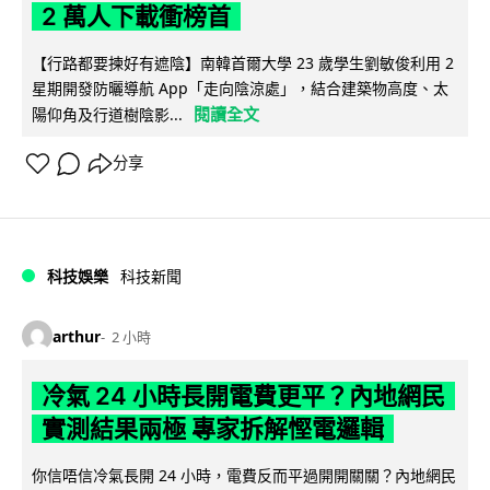
2 萬人下載衝榜首
【行路都要揀好有遮陰】南韓首爾大學 23 歲學生劉敏俊利用 2
星期開發防曬導航 App「走向陰涼處」，結合建築物高度、太
閱讀全文
陽仰角及行道樹陰影...
分享
科技娛樂
科技新聞
arthur
2 小時
冷氣 24 小時長開電費更平？內地網民
實測結果兩極 專家拆解慳電邏輯
你信唔信冷氣長開 24 小時，電費反而平過開開關關？內地網民