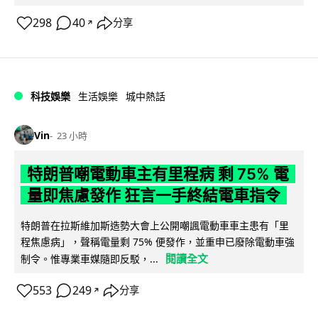
298
40
分享
↗
科技娛樂
生活娛樂
城中熱話
Vin
23 小時
特朗普嘲電動車主有里程病 剩 75% 電
量即焦慮發作 狂言一手終結電車指令
特朗普在拉斯維加斯造勢大會上公開嘲諷電動車車主患有「里
程焦慮病」，聲稱電量剩 75% 便發作，並重申已廢除電動車強
閱讀全文
制令。惟專業車媒隨即反駁，...
553
249
分享
↗