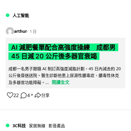
人工智能
arthur
1 日
AI 減肥餐單配合高強度操練 成都男
45 日減 20 公斤後多器官衰竭
成都一名男子跟隨 AI 制訂高強度減脂計劃，45 日內減去約 20
公斤後昏迷送院。醫生診斷他患上尿源性膿毒症、膿毒性休克
閱讀全文
及多器官功能障礙。...
22
4
分享
↗
3C科技
家居無線
影音產品