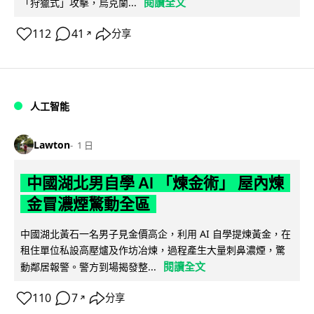
閱讀全文
「狩獵式」攻擊，烏克蘭...
112
41
分享
↗
人工智能
Lawton
1 日
中國湖北男自學 AI 「煉金術」 屋內煉
金冒濃煙驚動全區
中國湖北黃石一名男子見金價高企，利用 AI 自學提煉黃金，在
租住單位私設高壓爐及作坊冶煉，過程產生大量刺鼻濃煙，驚
閱讀全文
動鄰居報警。警方到場揭發整...
110
7
分享
↗