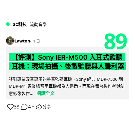
3C科技
流動音樂
89
Lawton
1 日
【評測】Sony IER-M500 入耳式監聽
耳機：現場拍攝、後製監聽與人聲利器
談到專業混音專用的聲音監聽耳機，Sony 經典 MDR-7506 到
MDR-M1 專業錄音室耳機都為人熟悉。而現在舞台製作者與創
閱讀全文
意影像製作...
38
4
分享
↗