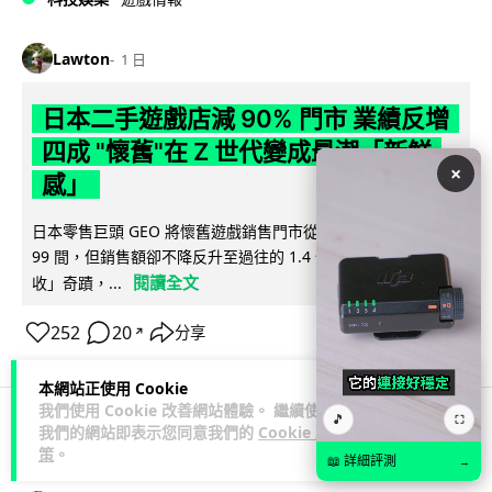
Lawton
1 日
日本二手遊戲店減 90% 門市 業績反增
四成 "懷舊"在 Z 世代變成最潮「新鮮
×
感」
日本零售巨頭 GEO 將懷舊遊戲銷售門市從 1,000 間大幅減至
99 間，但銷售額卻不降反升至過往的 1.4 倍。做到「減店增
閱讀全文
收」奇蹟，...
252
20
分享
↗
本網站正使用 Cookie
我們使用 Cookie 改善網站體驗。 繼續使用
🎵
⛶
我們的網站即表示您同意我們的
Cookie 政
人工智能
策
。
📖 詳細評測
→