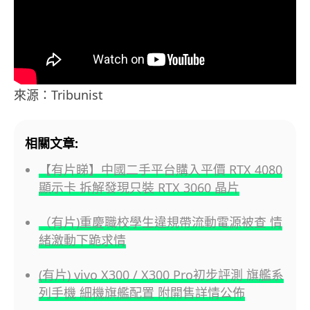
來源：Tribunist
相關文章:
【有片睇】中國二手平台購入平價 RTX 4080
顯示卡 拆解發現只裝 RTX 3060 晶片
（有片)重慶職校學生違規帶流動電源被查 情
緒激動下跪求情
(有片) vivo X300 / X300 Pro初步評測 旗艦系
列手機 細機旗艦配置 附開售詳情公佈