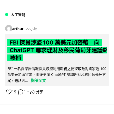
人工智能
arthur
22 小時
FBI 探員涉盜 100 萬美元加密幣 向
ChatGPT 尋求理財及移民葡萄牙建議終
被捕
FBI 一名資深反情報探員涉嫌利用職務之便盜取敵對國家近 100
萬美元加密貨幣，事後更向 ChatGPT 諮詢理財及移民葡萄牙方
閱讀全文
案，最終因...
19
1
分享
↗