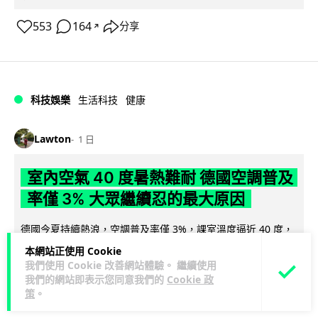
553
164
分享
↗
科技娛樂
生活科技
健康
Lawton
1 日
室內空氣 40 度暑熱難耐 德國空調普及
率僅 3% 大眾繼續忍的最大原因
德國今夏持續熱浪，空調普及率僅 3%，課室溫度逼近 40 度，
全年因高溫死亡人數已升至約 9,800 人。德國及鄰國法國長期
本網站正使用 Cookie
閱讀全文
抗拒安裝空調背後...
我們使用 Cookie 改善網站體驗。 繼續使用
我們的網站即表示您同意我們的
Cookie 政
136
22
策
。
分享
↗