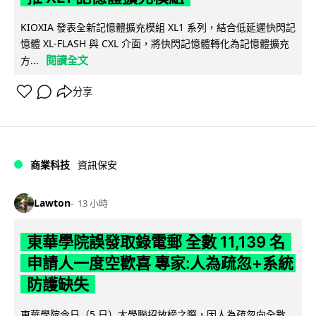
KIOXIA 發表全新記憶體擴充模組 XL1 系列，結合低延遲快閃記
憶體 XL-FLASH 與 CXL 介面，將快閃記憶體轉化為記憶體擴充
閱讀全文
方...
分享
商業科技
資訊保安
Lawton
13 小時
東華學院誤發取錄電郵 全數 11,139 名
申請人一度空歡喜 專家:人為疏忽+系統
防護缺失
東華學院今日（5 日）大學聯招放榜之際，因人為疏忽向全數