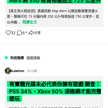
Aero 將 550 磅貨物運送至 725 公里外
【真正用火箭送貨】美國初創 Hop Aero 公開自動駕駛貨運火
箭，聲稱可在 15 分鐘內將 250 公斤物資投送 750 公里外，並
閱讀全文
以沖繩...
32
6
分享
↗
科技娛樂
遊戲情報
Lawton
19 小時
有實體光碟未必代表你擁有遊戲 調查：
PS5 34%、Xbox 50% 須連網才能完整
遊玩