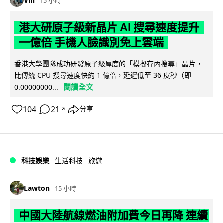
Vin
15 小時
港大研原子級新晶片 AI 搜尋速度提升
一億倍 手機人臉識別免上雲端
香港大學團隊成功研發原子級厚度的「模擬存內搜尋」晶片，
比傳統 CPU 搜尋速度快約 1 億倍，延遲低至 36 皮秒（即
閱讀全文
0.00000000...
104
21
分享
↗
科技娛樂
生活科技
旅遊
Lawton
15 小時
中國大陸航線燃油附加費今日再降 連續