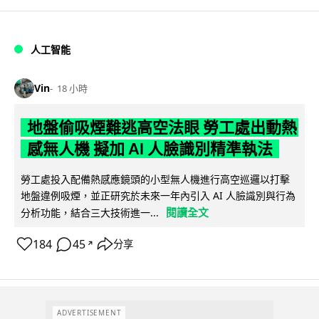
人工智能
Vin
18 小時
地盤偷吸煙難逃高空法眼 勞工處出動熱
感無人機 擬加 AI 人臉識別精準執法
勞工處投入配備熱感應鏡頭的小型無人機進行高空巡邏以打擊
地盤違例吸煙，並正研究於未來一年內引入 AI 人臉識別與行為
閱讀全文
分析功能，結合三大技術進一...
184
45
分享
↗
ADVERTISEMENT