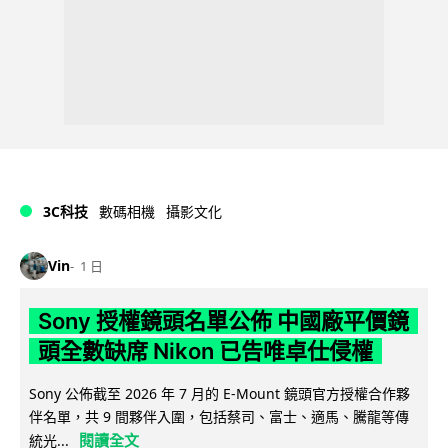
3C科技
數碼相機
攝影文化
Vin
1 日
Sony 授權鏡頭名單公佈 中國廠平價鏡
頭全數缺席 Nikon 已告唯卓仕侵權
Sony 公佈截至 2026 年 7 月的 E-Mount 鏡頭官方授權合作夥
伴名單，共 9 間夥伴入圍，包括蔡司、富士、適馬、騰龍等傳
閱讀全文
統光...