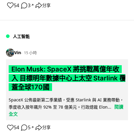
54
3
分享
↗
人工智能
Vin
15 小時
Elon Musk: SpaceX 將挑戰萬億年收
入 目標明年數據中心上太空 Starlink 覆
蓋全球170國
SpaceX 公佈最新第二季業績，受惠 Starlink 與 AI 業務帶動，
閱讀
季度收入按年飆升 92% 至 78 億美元。行政總裁 Elon...
全文
54
5
分享
↗