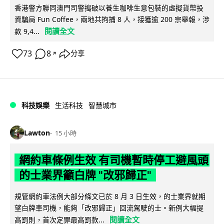
香港警方聯同澳門司警搗破以養生咖啡生意包裝的虛擬貨幣投
資騙局 Fun Coffee，兩地共拘捕 8 人，接獲逾 200 宗舉報，涉
閱讀全文
款 9,4...
73
8
分享
↗
科技娛樂
生活科技
智慧城市
Lawton
15 小時
網約車條例生效 有司機暫時停工避風頭
的士業界籲白牌 "改邪歸正"
規管網約車法例大部分條文已於 8 月 3 日生效，的士業界就期
望白牌車司機，能夠「改邪歸正」回流駕駛的士。新例大幅提
閱讀全文
高罰則，首次定罪最高罰款...