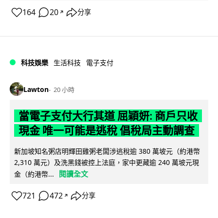
164
20
分享
↗
科技娛樂
生活科技
電子支付
Lawton
20 小時
當電子支付大行其道 屈穎妍: 商戶只收
現金 唯一可能是逃稅 倡稅局主動調查
新加坡知名粥店明輝田雞粥老闆涉逃稅逾 380 萬坡元（約港幣
2,310 萬元）及洗黑錢被控上法庭，家中更藏逾 240 萬坡元現
閱讀全文
金（約港幣...
721
472
分享
↗