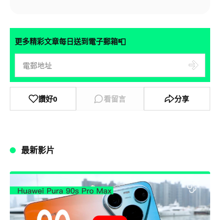
📮
更多精彩文章每日送到電子郵箱
讚好
0
看留言
分享
最新影片