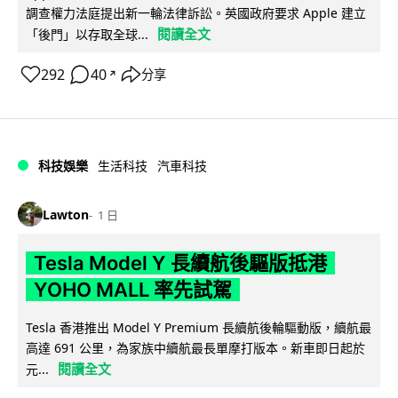
調查權力法庭提出新一輪法律訴訟。英國政府要求 Apple 建立
閱讀全文
「後門」以存取全球...
292
40
分享
↗
科技娛樂
生活科技
汽車科技
Lawton
1 日
Tesla Model Y 長續航後驅版抵港
YOHO MALL 率先試駕
Tesla 香港推出 Model Y Premium 長續航後輪驅動版，續航最
高達 691 公里，為家族中續航最長單摩打版本。新車即日起於
閱讀全文
元...