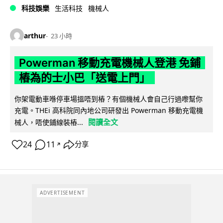
科技娛樂
生活科技
機械人
arthur
23 小時
Powerman 移動充電機械人登港 免鋪
樁為的士小巴「送電上門」
你架電動車喺停車場搵唔到樁？有個機械人會自己行過嚟幫你
充電。THEi 高科院同內地公司研發出 Powerman 移動充電機
閱讀全文
械人，唔使鋪線裝樁...
24
11
分享
↗
ADVERTISEMENT