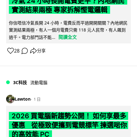
冷氣 24 小時長開電費更平？內地網民
實測結果兩極 專家拆解慳電邏輯
你信唔信冷氣長開 24 小時，電費反而平過開開關關？內地網民
實測結果兩極，有人一個月電費只需 118 元人民幣，有人飆到
閱讀全文
過千。電力部門話不能...
28
分享
3C科技
流動電腦
Lawton
1 日
2026 買電腦新趨勢公開！ 如何享最多
優惠 從極致便攜到電競標竿 揀選啱你
的高效能 PC