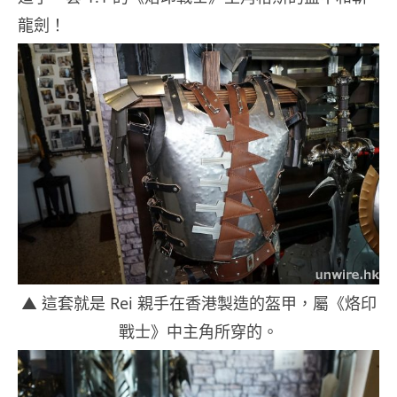
龍劍！
▲ 這套就是 Rei 親手在香港製造的盔甲，屬《烙印
戰士》中主角所穿的。