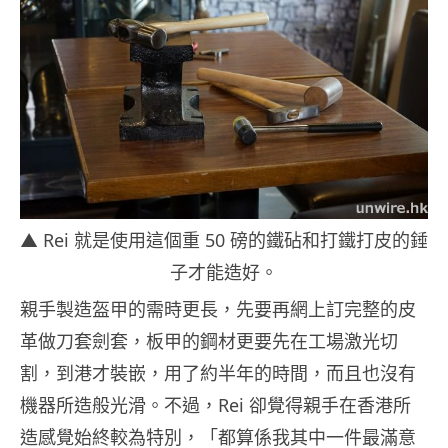
▲ Rei 就是使用這個重 50 磅的鐵砧和打鐵打皮的錘
子才能造好。
親手製造盔甲的需時更長，先要再網上訂完整的皮
革做刀套劍套，板甲的鋼材更要先在工場激光切
割，到港才裝嵌，用了約半年的時間，而且也沒有
機器所造般光滑。不過，Rei 卻覺得親手在香港所
造感覺始終較為特別，「都算係我其中一件最滿意