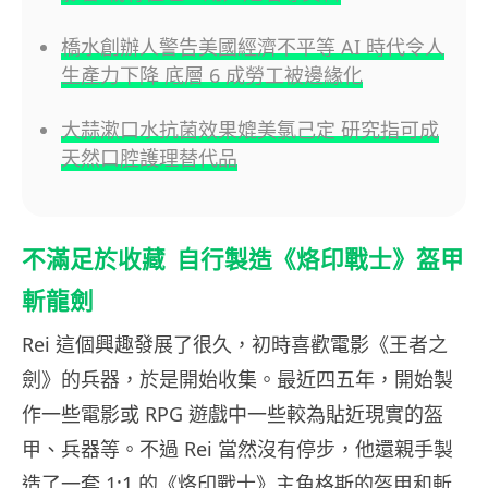
橋水創辦人警告美國經濟不平等 AI 時代令人
生產力下降 底層 6 成勞工被邊緣化
大蒜漱口水抗菌效果媲美氯己定 研究指可成
天然口腔護理替代品
不滿足於收藏 自行製造《烙印戰士》盔甲
斬龍劍
Rei 這個興趣發展了很久，初時喜歡電影《王者之
劍》的兵器，於是開始收集。最近四五年，開始製
作一些電影或 RPG 遊戲中一些較為貼近現實的盔
甲、兵器等。不過 Rei 當然沒有停步，他還親手製
造了一套 1:1 的《烙印戰士》主角格斯的盔甲和斬