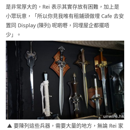
是非常厚大的，Rei 表示其實存放有困難，加上是
小眾玩意，「所以你見我唯有租鋪頭做埋 Cafe 去安
置同 Display (陳列) 呢啲嘢，同埋屋企都擺唔
少」。
▲ 要陳列這些兵器，需要大量的地方，無論 Rei 家