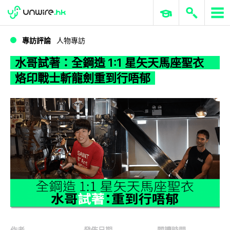
WWDC 2026
GenAI 與雲端科技專區
ERP 與商業 AI
水哥試著：全鋼造 1:1 星矢天馬座聖衣 烙印戰士斬龍劍重到行唔郁
專訪評論
人物專訪
水哥試著：全鋼造 1:1 星矢天馬座聖衣
烙印戰士斬龍劍重到行唔郁
作者
發佈日期
閱讀時間