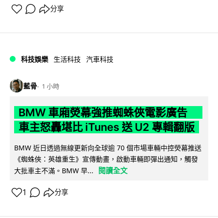
分享
科技娛樂
生活科技
汽車科技
藍骨
1 小時
BMW 車廂熒幕強推蜘蛛俠電影廣告
車主怒轟堪比 iTunes 送 U2 專輯翻版
BMW 近日透過無線更新向全球逾 70 個市場車輛中控熒幕推送
《蜘蛛俠：英雄重生》宣傳動畫，啟動車輛即彈出通知，觸發
閱讀全文
大批車主不滿。BMW 早...
1
分享