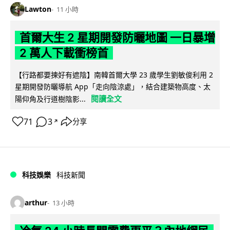
Lawton
11 小時
首爾大生 2 星期開發防曬地圖 一日暴增
2 萬人下載衝榜首
【行路都要揀好有遮陰】南韓首爾大學 23 歲學生劉敏俊利用 2
星期開發防曬導航 App「走向陰涼處」，結合建築物高度、太
閱讀全文
陽仰角及行道樹陰影...
71
3
分享
↗
科技娛樂
科技新聞
arthur
13 小時