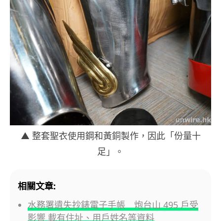
▲ 整套聖衣使用鋼和黃銅製作，因此「份量十
足」。
相關文章:
水務署遺失抄錶電子手帳 炮台山 495 戶受
影響 載有住址、用戶姓名等資料