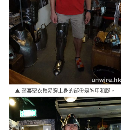
▲ 整套聖衣較易穿上身的部份是胸甲和腳。