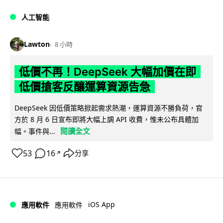
人工智能
Lawton
8 小時
低價不再！DeepSeek 大幅加價在即
低價搶客反釀運算資源告急
DeepSeek 因低價策略掀起需求熱潮，運算資源不勝負荷，官
方於 8 月 6 日宣布即將大幅上調 API 收費，惟未公布具體加
閱讀全文
幅。事件與...
53
16
分享
↗
iOS App
應用軟件
應用軟件