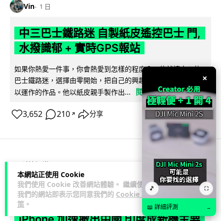
Vin
1 日
中三巴士鐵路迷 自製紙皮遙控巴士 門,
水撥識郁 + 實時GPS報站
如果你熱愛一件事，你會熱愛到怎樣的程度？一位就讀中三的
×
巴士鐵路迷，選擇由零開始，把自己的興趣一步步變成真正可
閱讀全文
以運作的作品。他以紙皮親手製作出...
3,652
210
分享
↗
科技娛樂
生活娛樂
城中熱話
本網站正使用 Cookie
我們使用 Cookie 改善網站體驗。 繼續使用
🎵
⛶
Vin
1 日
我們的網站即表示您同意我們的
Cookie 政
策
。
📖 詳細評測
→
iPhone 加速撤出中國 印度成新機主要