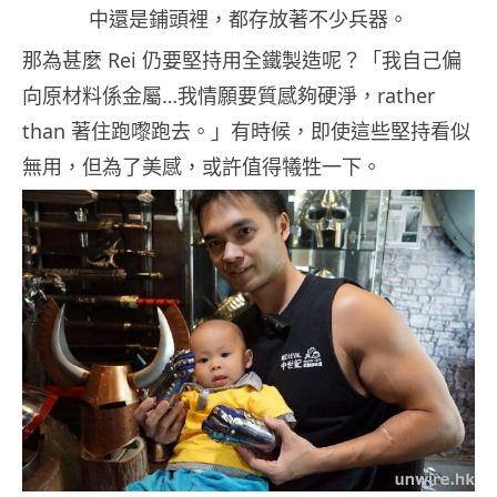
中還是鋪頭裡，都存放著不少兵器。
那為甚麼 Rei 仍要堅持用全鐵製造呢？「我自己偏
向原材料係金屬…我情願要質感夠硬淨，rather
than 著住跑嚟跑去。」有時候，即使這些堅持看似
無用，但為了美感，或許值得犧牲一下。