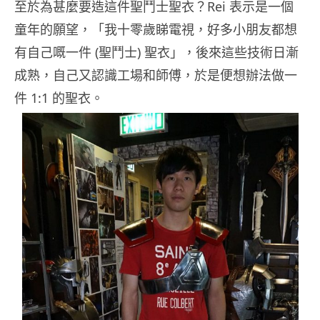
至於為甚麼要造這件聖鬥士聖衣？Rei 表示是一個
童年的願望，「我十零歲睇電視，好多小朋友都想
有自己嘅一件 (聖鬥士) 聖衣」，後來這些技術日漸
成熟，自己又認識工場和師傅，於是便想辦法做一
件 1:1 的聖衣。