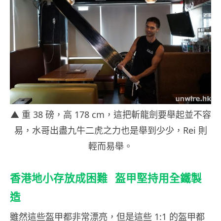
▲ 重 38 磅，高 178 cm，這把斬龍劍要舉起並不容
易，水哥出盡九牛二虎之力也是舉到少少，Rei 則
輕而易舉。
香港地小存放成困難 盔甲堅持用全鐵製
造
雖然這些盔甲都非常漂亮，但是這些 1:1 的盔甲都