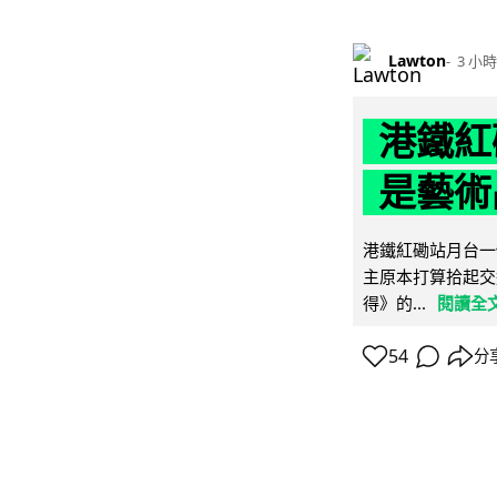
Lawton
3 小時
港鐵紅
是藝術
港鐵紅磡站月台一
主原本打算拾起交
得》的...
閱讀全
54
分