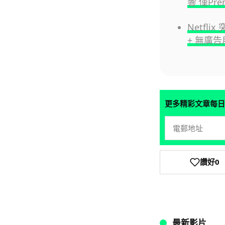
響 僅Pr
Netfl
+ 無廣告
更多精彩文章每日
讚好
0
最新影片