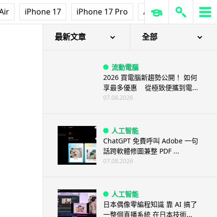
Air
iPhone 17
iPhone 17 Pro
AirPods Pro 3
Ap
最新文章
全部
流動電腦
2026 買電腦新趨勢公開！ 如何
享最多優惠 從極致便攜到電...
07.08.2026
人工智能
ChatGPT 免費呼叫 Adobe 一句
話跨軟體修圖兼整 PDF ...
07.08.2026
人工智能
日本偶像零編程知識 靠 AI 搞了
一整個直播系統 在日本技術...