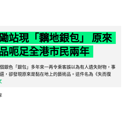
磡站現「黐地銀包」 原來
品呃足全港市民兩年
個銀色「銀包」多年來一再令乘客誤以為有人遺失財物，事
還，卻發現原來是黏在地上的藝術品。這件名為《失而復
文
享