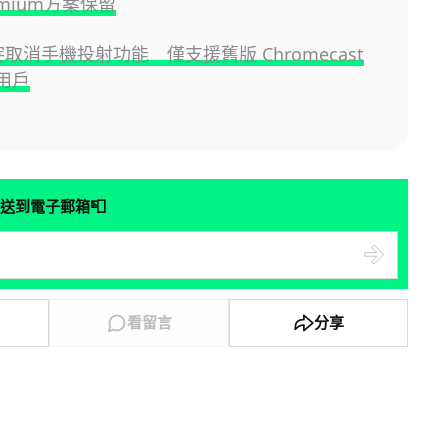
emium方案保留
ix 突取消手機投射功能 僅支援舊版 Chromecast
用戶
📮
送到電子郵箱
看留言
分享