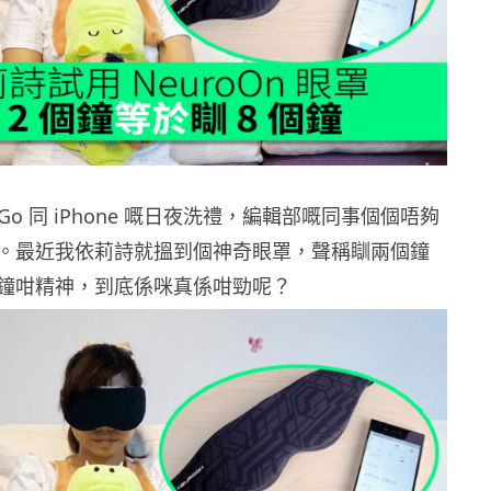
n Go 同 iPhone 嘅日夜洗禮，編輯部嘅同事個個唔夠
。最近我依莉詩就搵到個神奇眼罩，聲稱瞓兩個鐘
鐘咁精神，到底係咪真係咁勁呢？