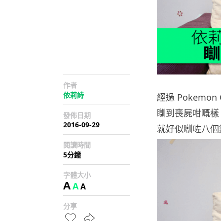
作者
依莉詩
經過 Pokemo
瞓到喪屍咁嘅樣
發佈日期
2016-09-29
就好似瞓咗八個
閱讀時間
5分鐘
字體大小
A
A
A
分享