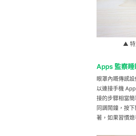
▲ 
Apps 監察
眼罩內嘅傳感設
以連接手機 A
接的步驟相當簡
同調鬧鐘，按下
著，如果習慣熄