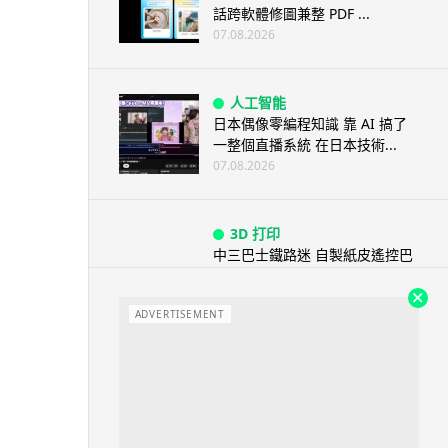
話跨軟體修圖兼整 PDF ...
07.08.2026
人工智能
日本偶像零編程知識 靠 AI 搞了
一整個直播系統 在日本技術...
07.08.2026
3D 打印
中三巴士鐵路迷 自製紙皮遙控巴
士 門,水撥識郁 + 實時GPS報站
07.08.2026
ADVERTISEMENT
城中熱話
iPhone 加速撤出中國 印度成新
機主要基地 上年組裝增至550...
07.08.2026