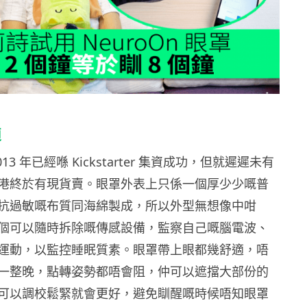
適
13 年已經喺 Kickstarter 集資成功，但就遲遲未有
港終於有現貨賣。眼罩外表上只係一個厚少少嘅普
抗過敏嘅布質同海綿製成，所以外型無想像中咁
個可以隨時拆除嘅傳感設備，監察自己嘅腦電波、
運動，以監控睡眠質素。眼罩帶上眼都幾舒適，唔
一整晚，點轉姿勢都唔會阻，仲可以遮擋大部份的
可以調校鬆緊就會更好，避免瞓醒嘅時候唔知眼罩